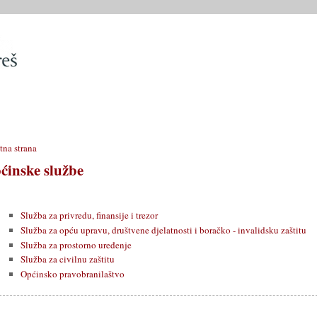
SLUŽBE
OPĆINSKO VIJEĆE
OPĆINSKI PROPISI
MATIČN
tna strana
ćinske službe
Služba za privredu, finansije i trezor
Služba za opću upravu, društvene djelatnosti i boračko - invalidsku zaštitu
Služba za prostorno uređenje
Služba za civilnu zaštitu
Općinsko pravobranilaštvo