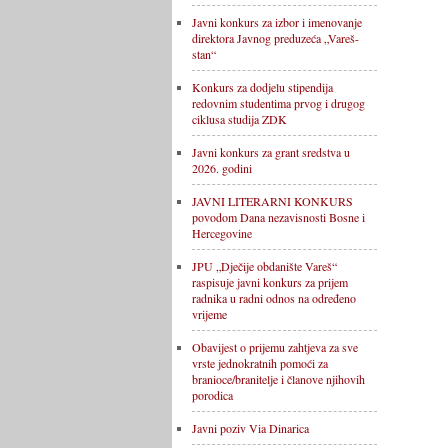
Javni konkurs za izbor i imenovanje
direktora Javnog preduzeća „Vareš-
stan“
Konkurs za dodjelu stipendija
redovnim studentima prvog i drugog
ciklusa studija ZDK
Javni konkurs za grant sredstva u
2026. godini
JAVNI LITERARNI KONKURS
povodom Dana nezavisnosti Bosne i
Hercegovine
JPU „Dječije obdanište Vareš“
raspisuje javni konkurs za prijem
radnika u radni odnos na određeno
vrijeme
Obavijest o prijemu zahtjeva za sve
vrste jednokratnih pomoći za
branioce/branitelje i članove njihovih
porodica
Javni poziv Via Dinarica