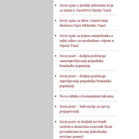
Javni oglas o prodaji nekretnine koja
se nalazi u vlasništvu Općine Vareš
Javni oglas za izbor i imenovanje
direktora Opće biblioteke Vareš
Javni oglas za prijem namještenika u
radni odnos na neodređeno vrijeme u
Općini Vareš
Javni poziv - dodjela podsticaja
samozapošljavanja pripadnika
branilačke populacije
Javni poziv - dodjela podsticaja
zapošljavanja pripadnika branilačke
populacije
Nova odluka o komunalnim taksama
Javni poziv - Subvencije za razvoj
poljoprivrede
Javni poziv za dodjelu novčanih
sredstava učenicima osnovnih škola
povratnicima na ime jednokratne
novčane pomoći