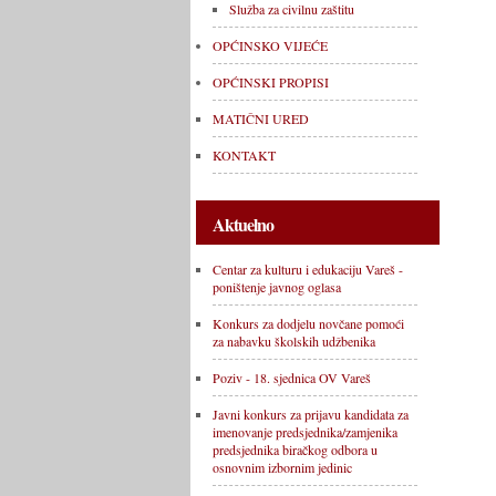
Služba za civilnu zaštitu
OPĆINSKO VIJEĆE
OPĆINSKI PROPISI
MATIČNI URED
KONTAKT
Aktuelno
Centar za kulturu i edukaciju Vareš -
poništenje javnog oglasa
Konkurs za dodjelu novčane pomoći
za nabavku školskih udžbenika
Poziv - 18. sjednica OV Vareš
Javni konkurs za prijavu kandidata za
imenovanje predsjednika/zamjenika
predsjednika biračkog odbora u
osnovnim izbornim jedinic