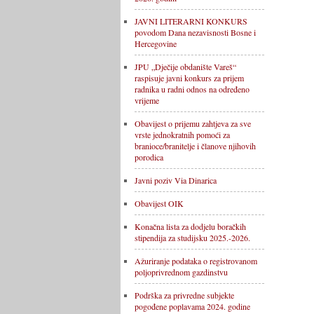
JAVNI LITERARNI KONKURS
povodom Dana nezavisnosti Bosne i
Hercegovine
JPU „Dječije obdanište Vareš“
raspisuje javni konkurs za prijem
radnika u radni odnos na određeno
vrijeme
Obavijest o prijemu zahtjeva za sve
vrste jednokratnih pomoći za
branioce/branitelje i članove njihovih
porodica
Javni poziv Via Dinarica
Obavijest OIK
Konačna lista za dodjelu boračkih
stipendija za studijsku 2025.-2026.
Ažuriranje podataka o registrovanom
poljoprivrednom gazdinstvu
Podrška za privredne subjekte
pogođene poplavama 2024. godine