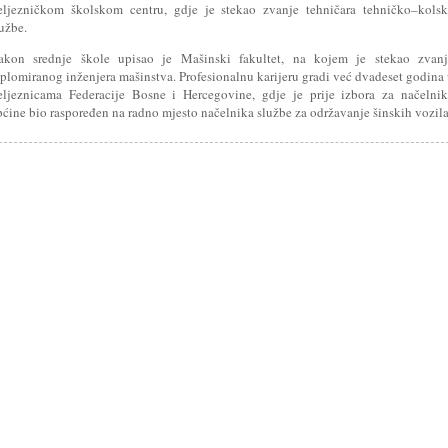
eljezničkom školskom centru, gdje je stekao zvanje tehničara tehničko–kolsk
užbe.
akon srednje škole upisao je Mašinski fakultet, na kojem je stekao zvanj
iplomiranog inženjera mašinstva. Profesionalnu karijeru gradi već dvadeset godina
eljeznicama Federacije Bosne i Hercegovine, gdje je prije izbora za načelni
pćine bio raspoređen na radno mjesto načelnika službe za održavanje šinskih vozil