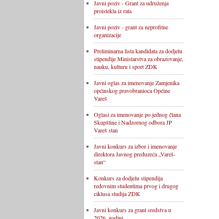
Javni poziv - Grant za udruženja
proistekla iz rata
Javni poziv - grant za neprofitne
organizacije
Preliminarna lista kandidata za dodjelu
stipendije Ministarstva za obrazovanje,
nauku, kulturu i sport ZDK
Javni oglas za imenovanje Zamjenika
općinskog pravobranioca Općine
Vareš
Oglasi za imenovanje po jednog člana
Skupštine i Nadzornog odbora JP
Vareš stan
Javni konkurs za izbor i imenovanje
direktora Javnog preduzeća „Vareš-
stan“
Konkurs za dodjelu stipendija
redovnim studentima prvog i drugog
ciklusa studija ZDK
Javni konkurs za grant sredstva u
2026. godini