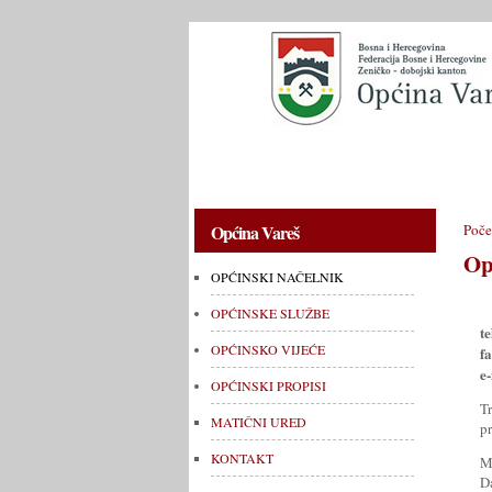
OPĆINSKI NAČELNIK
OPĆINSKE 
Općina Vareš
Poče
Op
OPĆINSKI NAČELNIK
OPĆINSKE SLUŽBE
te
OPĆINSKO VIJEĆE
fa
e
OPĆINSKI PROPISI
T
MATIČNI URED
p
KONTAKT
M
D