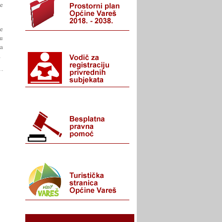
e
e
 u
ka
a