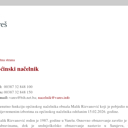
SLUŽBE
OPĆINSKO VIJEĆE
OPĆINSKI PROPISI
MATIČN
tna strana
ćinski načelnik
l:
00387 32 848 100
x:
00387 32 848 150
-mail:
vares@bih.net.ba;
nacelnik@vares.info
renutno funkciju općinskog načelnika obnaša Malik Rizvanović koji je pobjedio 
rijevremenim izborima za općinskog načelnika održanim 15.02.2026. godine.
alik Rizvanović rođen je 1987. godine u Varešu. Osnovno obrazovanje završio je
abravinama, dok je srednjoškolsko obrazovanje nastavio u Sarajevu, 