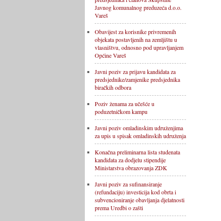
Javnog komunalnog preduzeća d.o.o.
Vareš
Obavijest za korisnike privremenih
objekata postavljenih na zemljištu u
vlasništvu, odnosno pod upravljanjem
Općine Vareš
Javni poziv za prijavu kandidata za
predsjednike/zamjenike predsjednika
biračkih odbora
Poziv ženama za učešće u
poduzetničkom kampu
Javni poziv omladinskim udruženjima
za upis u spisak omladinskih udruženja
Konačna preliminarna lista studenata
kandidata za dodjelu stipendije
Ministarstva obrazovanja ZDK
Javni poziv za sufinansiranje
(refundaciju) investicija kod obrta i
subvencioniranje obavljanja djelatnosti
prema Uredbi o zašti