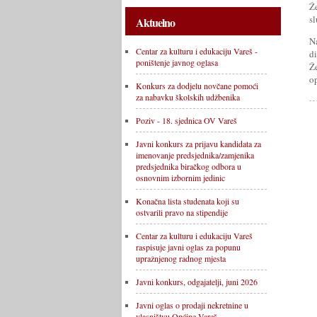
Ž
sl
Aktuelno
N
Centar za kulturu i edukaciju Vareš -
d
poništenje javnog oglasa
Ž
o
Konkurs za dodjelu novčane pomoći
za nabavku školskih udžbenika
Poziv - 18. sjednica OV Vareš
Javni konkurs za prijavu kandidata za
imenovanje predsjednika/zamjenika
predsjednika biračkog odbora u
osnovnim izbornim jedinic
Konačna lista studenata koji su
ostvarili pravo na stipendije
Centar za kulturu i edukaciju Vareš
raspisuje javni oglas za popunu
upražnjenog radnog mjesta
Javni konkurs, odgajatelji, juni 2026
Javni oglas o prodaji nekretnine u
vlasništvu Općine Vareš