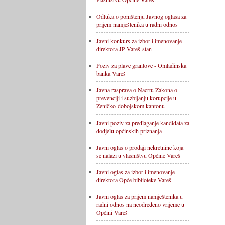
Odluka o poništenju Javnog oglasa za
prijem namještenika u radni odnos
Javni konkurs za izbor i imenovanje
direktora JP Vareš-stan
Poziv za plave grantove - Omladinska
banka Vareš
Javna rasprava o Nacrtu Zakona o
prevenciji i suzbijanju korupcije u
Zeničko-dobojskom kantonu
Javni poziv za predlaganje kandidata za
dodjelu općinskih priznanja
Javni oglas o prodaji nekretnine koja
se nalazi u vlasništvu Općine Vareš
Javni oglas za izbor i imenovanje
direktora Opće biblioteke Vareš
Javni oglas za prijem namještenika u
radni odnos na neodređeno vrijeme u
Općini Vareš