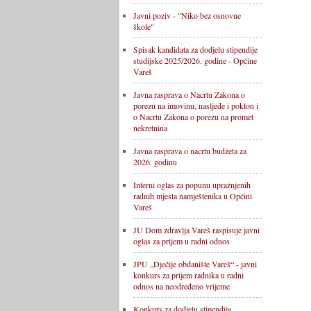
Javni poziv - "Niko bez osnovne
škole"
Spisak kandidata za dodjelu stipendije
studijske 2025/2026. godine - Općine
Vareš
Javna rasprava o Nacrtu Zakona o
porezu na imovinu, nasljeđe i poklon i
o Nacrtu Zakona o porezu na promet
nekretnina
Javna rasprava o nacrtu budžeta za
2026. godinu
Interni oglas za popunu upražnjenih
radnih mjesta namještenika u Općini
Vareš
JU Dom zdravlja Vareš raspisuje javni
oglas za prijem u radni odnos
JPU „Dječije obdanište Vareš“ - javni
konkurs za prijem radnika u radni
odnos na neodređeno vrijeme
Konkurs za dodjelu stipendija