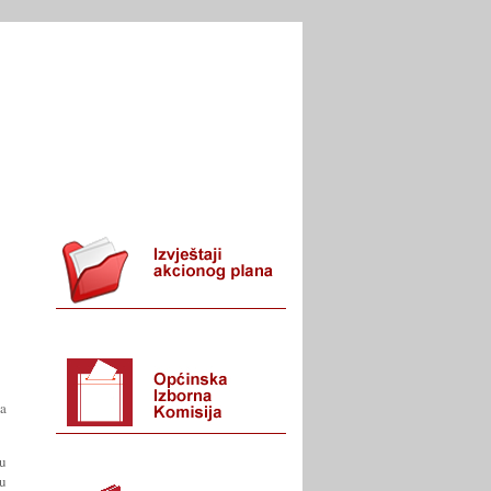
I URED
KONTAKT
na
 u
u