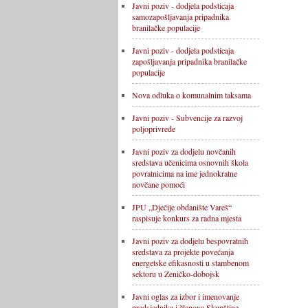
Javni poziv - dodjela podsticaja
samozapošljavanja pripadnika
branilačke populacije
Javni poziv - dodjela podsticaja
zapošljavanja pripadnika branilačke
populacije
Nova odluka o komunalnim taksama
Javni poziv - Subvencije za razvoj
poljoprivrede
Javni poziv za dodjelu novčanih
sredstava učenicima osnovnih škola
povratnicima na ime jednokratne
novčane pomoći
JPU „Dječije obdanište Vareš“
raspisuje konkurs za radna mjesta
Javni poziv za dodjelu bespovratnih
sredstava za projekte povećanja
energetske efikasnosti u stambenom
sektoru u Zeničko-dobojsk
Javni oglas za izbor i imenovanje
predsjednika i članova Skupštine