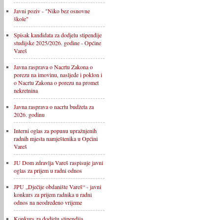
Javni poziv - "Niko bez osnovne
škole"
Spisak kandidata za dodjelu stipendije
studijske 2025/2026. godine - Općine
Vareš
Javna rasprava o Nacrtu Zakona o
porezu na imovinu, nasljeđe i poklon i
o Nacrtu Zakona o porezu na promet
nekretnina
Javna rasprava o nacrtu budžeta za
2026. godinu
Interni oglas za popunu upražnjenih
radnih mjesta namještenika u Općini
Vareš
JU Dom zdravlja Vareš raspisuje javni
oglas za prijem u radni odnos
JPU „Dječije obdanište Vareš“ - javni
konkurs za prijem radnika u radni
odnos na neodređeno vrijeme
Konkurs za dodjelu stipendija