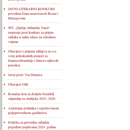
JAVNI LITERARNI KONKURS
povodom Dana nezavisnosti Bosne i
Hercegovine
JPU „Dječije obdanište Vareš“
raspisuje javni konkurs za prijem
radnika u radni odnos na određeno
vrijeme
Obavijest o prijemu zahtjeva za sve
vrste jednokratnih pomoći za
branioce/branitelje i članove njihovih
porodica
Javni poziv Via Dinarica
Obavijest OIK
Konačna lista za dodjelu boračkih
stipendija za studijsku 2025.-2026.
Ažuriranje podataka o registrovanom
poljoprivrednom gazdinstvu
Podrška za privredne subjekte
pogođene poplavama 2024. godine