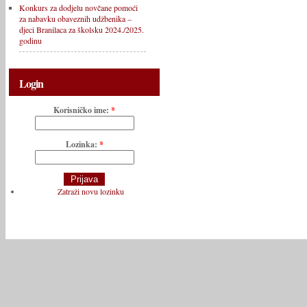
Konkurs za dodjelu novčane pomoći
za nabavku obaveznih udžbenika –
djeci Branilaca za školsku 2024./2025.
godinu
Login
Korisničko ime:
*
Lozinka:
*
Zatraži novu lozinku