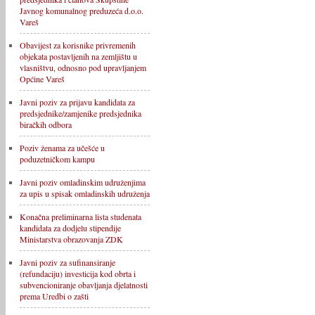
Javnog komunalnog preduzeća d.o.o.
Vareš
Obavijest za korisnike privremenih
objekata postavljenih na zemljištu u
vlasništvu, odnosno pod upravljanjem
Općine Vareš
Javni poziv za prijavu kandidata za
predsjednike/zamjenike predsjednika
biračkih odbora
Poziv ženama za učešće u
poduzetničkom kampu
Javni poziv omladinskim udruženjima
za upis u spisak omladinskih udruženja
Konačna preliminarna lista studenata
kandidata za dodjelu stipendije
Ministarstva obrazovanja ZDK
Javni poziv za sufinansiranje
(refundaciju) investicija kod obrta i
subvencioniranje obavljanja djelatnosti
prema Uredbi o zašti