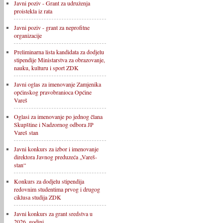
Javni poziv - Grant za udruženja
proistekla iz rata
Javni poziv - grant za neprofitne
organizacije
Preliminarna lista kandidata za dodjelu
stipendije Ministarstva za obrazovanje,
nauku, kulturu i sport ZDK
Javni oglas za imenovanje Zamjenika
općinskog pravobranioca Općine
Vareš
Oglasi za imenovanje po jednog člana
Skupštine i Nadzornog odbora JP
Vareš stan
Javni konkurs za izbor i imenovanje
direktora Javnog preduzeća „Vareš-
stan“
Konkurs za dodjelu stipendija
redovnim studentima prvog i drugog
ciklusa studija ZDK
Javni konkurs za grant sredstva u
2026. godini