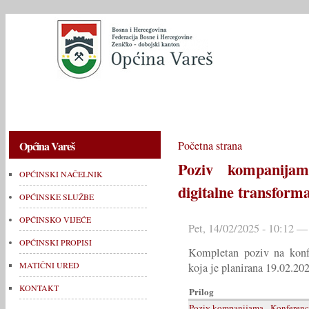
OPĆINSKI NAČELNIK
OPĆINSKE SLUŽBE
OPĆINSKO V
Općina Vareš
Početna strana
Poziv kompanijam
OPĆINSKI NAČELNIK
digitalne transforma
OPĆINSKE SLUŽBE
OPĆINSKO VIJEĆE
Pet, 14/02/2025 - 10:12 —
OPĆINSKI PROPISI
Kompletan poziv na konfer
MATIČNI URED
koja je planirana 19.02.202
KONTAKT
Prilog
Poziv kompanijama - Konferencij