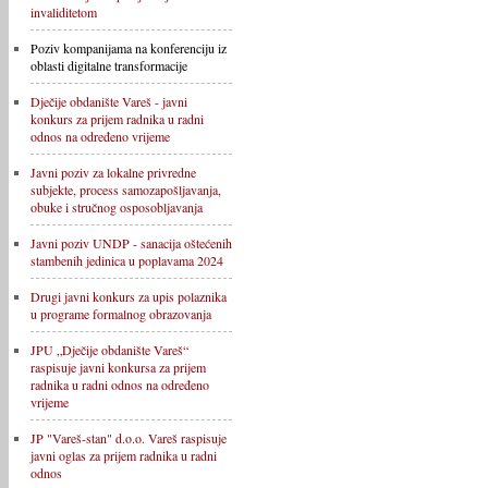
invaliditetom
Poziv kompanijama na konferenciju iz
oblasti digitalne transformacije
Dječije obdanište Vareš - javni
konkurs za prijem radnika u radni
odnos na određeno vrijeme
Javni poziv za lokalne privredne
subjekte, process samozapošljavanja,
obuke i stručnog osposobljavanja
Javni poziv UNDP - sanacija oštećenih
stambenih jedinica u poplavama 2024
Drugi javni konkurs za upis polaznika
u programe formalnog obrazovanja
JPU „Dječije obdanište Vareš“
raspisuje javni konkursa za prijem
radnika u radni odnos na određeno
vrijeme
JP "Vareš-stan" d.o.o. Vareš raspisuje
javni oglas za prijem radnika u radni
odnos