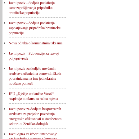
Javni poziv - dodjela podsticaja
samozapošljavanja pripadnika
branilačke populacije
Javni poziv - dodjela podsticaja
zapošljavanja pripadnika branilačke
populacije
Nova odluka o komunalnim taksama
Javni poziv - Subvencije za razvoj
poljoprivrede
Javni poziv za dodjelu novčanih
sredstava učenicima osnovnih škola
povratnicima na ime jednokratne
novčane pomoći
JPU „Dječije obdanište Vareš“
raspisuje konkurs za radna mjesta
Javni poziv za dodjelu bespovratnih
sredstava za projekte povećanja
energetske efikasnosti u stambenom
sektoru u Zeničko-dobojsk
Javni oglas za izbor i imenovanje
predsjednika i članova Skupštine