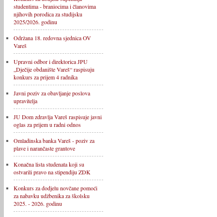
studentima - braniocima i članovima
njihovih porodica za studijsku
2025/2026. godinu
Održana 18. redovna sjednica OV
Vareš
Upravni odbor i direktorica JPU
„Dječije obdanište Vareš“ raspisuju
konkurs za prijem 4 radnika
Javni poziv za obavljanje poslova
upravitelja
JU Dom zdravlja Vareš raspisuje javni
oglas za prijem u radni odnos
Omladinska banka Vareš - poziv za
plave i narančaste grantove
Konačna lista studenata koji su
ostvarili pravo na stipendiju ZDK
Konkurs za dodjelu novčane pomoći
za nabavku udžbenika za školsku
2025. - 2026. godinu