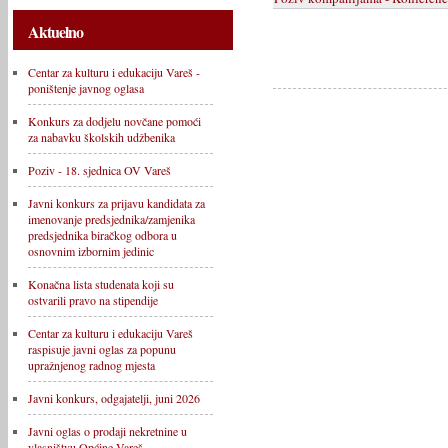
Aktuelno
Centar za kulturu i edukaciju Vareš -
poništenje javnog oglasa
Konkurs za dodjelu novčane pomoći
za nabavku školskih udžbenika
Poziv - 18. sjednica OV Vareš
Javni konkurs za prijavu kandidata za
imenovanje predsjednika/zamjenika
predsjednika biračkog odbora u
osnovnim izbornim jedinic
Konačna lista studenata koji su
ostvarili pravo na stipendije
Centar za kulturu i edukaciju Vareš
raspisuje javni oglas za popunu
upražnjenog radnog mjesta
Javni konkurs, odgajatelji, juni 2026
Javni oglas o prodaji nekretnine u
vlasništvu Općine Vareš