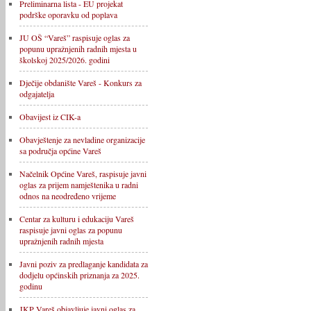
Preliminarna lista - EU projekat
podrške oporavku od poplava
JU OŠ “Vareš” raspisuje oglas za
popunu upražnjenih radnih mjesta u
školskoj 2025/2026. godini
Dječije obdanište Vareš - Konkurs za
odgajatelja
Obavijest iz CIK-a
Obavještenje za nevladine organizacije
sa područja općine Vareš
Načelnik Općine Vareš, raspisuje javni
oglas za prijem namještenika u radni
odnos na neodređeno vrijeme
Centar za kulturu i edukaciju Vareš
raspisuje javni oglas za popunu
upražnjenih radnih mjesta
Javni poziv za predlaganje kandidata za
dodjelu općinskih priznanja za 2025.
godinu
JKP Vareš objavljuje javni oglas za