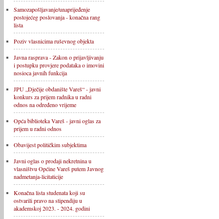
Samozapošljavanje/unaprijeđenje
postojećeg poslovanja - konačna rang
lista
Poziv vlasnicima ruševnog objekta
Javna rasprava - Zakon o prijavljivanju
i postupku provjere podataka o imovini
nosioca javnih funkcija
JPU „Dječije obdanište Vareš“ - javni
konkurs za prijem radnika u radni
odnos na određeno vrijeme
Opća biblioteka Vareš - javni oglas za
prijem u radni odnos
Obavijest političkim subjektima
Javni oglas o prodaji nekretnina u
vlasništvu Općine Vareš putem Javnog
nadmetanja-licitaticije
Konačna lista studenata koji su
ostvarili pravo na stipendiju u
akademskoj 2023. - 2024. godini