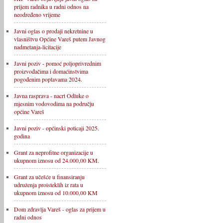
prijem radnika u radni odnos na
neodređeno vrijeme
Javni oglas o prodaji nekretnine u
vlasništvu Općine Vareš putem Javnog
nadmetanja-licitacije
Javni poziv - pomoć poljoprivrednim
proizvođačima i domaćinstvima
pogođenim poplavama 2024.
Javna rasprava - nacrt Odluke o
mjesnim vodovodima na području
općine Vareš
Javni poziv - općinski poticaji 2025.
godina
Grant za neprofitne organizacije u
ukupnom iznosu od 24.000,00 KM.
Grant za učešće u finansiranju
udruženja proisteklih iz rata u
ukupnom iznosu od 10.000,00 KM
Dom zdravlja Vareš - oglas za prijem u
radni odnos