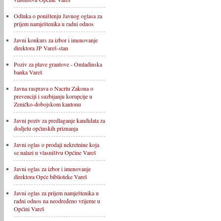
Odluka o poništenju Javnog oglasa za
prijem namještenika u radni odnos
Javni konkurs za izbor i imenovanje
direktora JP Vareš-stan
Poziv za plave grantove - Omladinska
banka Vareš
Javna rasprava o Nacrtu Zakona o
prevenciji i suzbijanju korupcije u
Zeničko-dobojskom kantonu
Javni poziv za predlaganje kandidata za
dodjelu općinskih priznanja
Javni oglas o prodaji nekretnine koja
se nalazi u vlasništvu Općine Vareš
Javni oglas za izbor i imenovanje
direktora Opće biblioteke Vareš
Javni oglas za prijem namještenika u
radni odnos na neodređeno vrijeme u
Općini Vareš