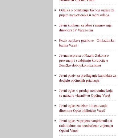
Odluka o poništenju Javnog oglasa za
prijem namještenika u radni odnos
Javni konkurs za izbor i imenovanje
direktora JP Vareš-stan
Poziv za plave grantove - Omladinska
banka Vareš
Javna rasprava o Nacrtu Zakona o
prevenciji i suzbijanju korupcije u
Zeničko-dobojskom kantonu
Javni poziv za predlaganje kandidata za
dodjelu općinskih priznanja
Javni oglas o prodaji nekretnine koja
se nalazi u vlasništvu Općine Vareš
Javni oglas za izbor i imenovanje
direktora Opće biblioteke Vareš
Javni oglas za prijem namještenika u
radni odnos na neodređeno vrijeme u
Općini Vareš