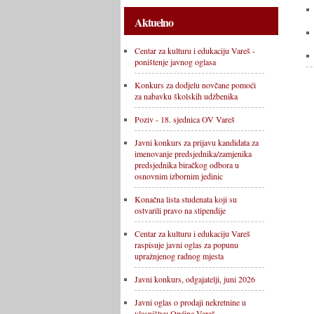
Aktuelno
Centar za kulturu i edukaciju Vareš -
poništenje javnog oglasa
Konkurs za dodjelu novčane pomoći
za nabavku školskih udžbenika
Poziv - 18. sjednica OV Vareš
Javni konkurs za prijavu kandidata za
imenovanje predsjednika/zamjenika
predsjednika biračkog odbora u
osnovnim izbornim jedinic
Konačna lista studenata koji su
ostvarili pravo na stipendije
Centar za kulturu i edukaciju Vareš
raspisuje javni oglas za popunu
upražnjenog radnog mjesta
Javni konkurs, odgajatelji, juni 2026
Javni oglas o prodaji nekretnine u
vlasništvu Općine Vareš