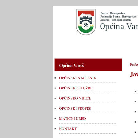
OPĆINSKI NAČELNIK
OPĆINSKE 
Općina Vareš
Poče
Ja
OPĆINSKI NAČELNIK
OPĆINSKE SLUŽBE
OPĆINSKO VIJEĆE
OPĆINSKI PROPISI
MATIČNI URED
KONTAKT