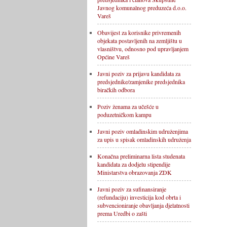
Javnog komunalnog preduzeća d.o.o.
Vareš
Obavijest za korisnike privremenih
objekata postavljenih na zemljištu u
vlasništvu, odnosno pod upravljanjem
Općine Vareš
Javni poziv za prijavu kandidata za
predsjednike/zamjenike predsjednika
biračkih odbora
Poziv ženama za učešće u
poduzetničkom kampu
Javni poziv omladinskim udruženjima
za upis u spisak omladinskih udruženja
Konačna preliminarna lista studenata
kandidata za dodjelu stipendije
Ministarstva obrazovanja ZDK
Javni poziv za sufinansiranje
(refundaciju) investicija kod obrta i
subvencioniranje obavljanja djelatnosti
prema Uredbi o zašti