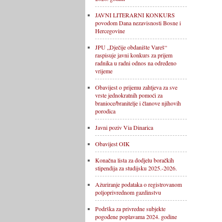
JAVNI LITERARNI KONKURS
povodom Dana nezavisnosti Bosne i
Hercegovine
JPU „Dječije obdanište Vareš“
raspisuje javni konkurs za prijem
radnika u radni odnos na određeno
vrijeme
Obavijest o prijemu zahtjeva za sve
vrste jednokratnih pomoći za
branioce/branitelje i članove njihovih
porodica
Javni poziv Via Dinarica
Obavijest OIK
Konačna lista za dodjelu boračkih
stipendija za studijsku 2025.-2026.
Ažuriranje podataka o registrovanom
poljoprivrednom gazdinstvu
Podrška za privredne subjekte
pogođene poplavama 2024. godine