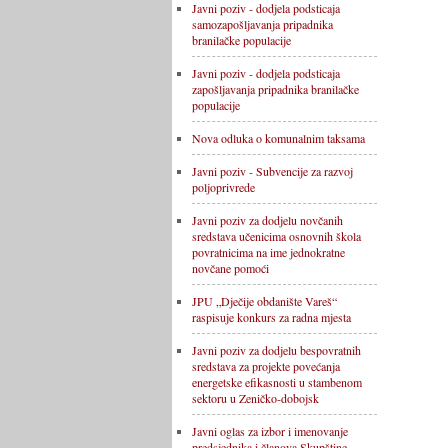
Javni poziv - dodjela podsticaja
samozapošljavanja pripadnika
branilačke populacije
Javni poziv - dodjela podsticaja
zapošljavanja pripadnika branilačke
populacije
Nova odluka o komunalnim taksama
Javni poziv - Subvencije za razvoj
poljoprivrede
Javni poziv za dodjelu novčanih
sredstava učenicima osnovnih škola
povratnicima na ime jednokratne
novčane pomoći
JPU „Dječije obdanište Vareš“
raspisuje konkurs za radna mjesta
Javni poziv za dodjelu bespovratnih
sredstava za projekte povećanja
energetske efikasnosti u stambenom
sektoru u Zeničko-dobojsk
Javni oglas za izbor i imenovanje
predsjednika i članova Skupštine