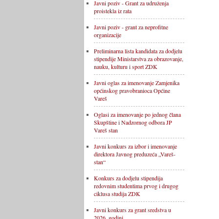
Javni poziv - Grant za udruženja
proistekla iz rata
Javni poziv - grant za neprofitne
organizacije
Preliminarna lista kandidata za dodjelu
stipendije Ministarstva za obrazovanje,
nauku, kulturu i sport ZDK
Javni oglas za imenovanje Zamjenika
općinskog pravobranioca Općine
Vareš
Oglasi za imenovanje po jednog člana
Skupštine i Nadzornog odbora JP
Vareš stan
Javni konkurs za izbor i imenovanje
direktora Javnog preduzeća „Vareš-
stan“
Konkurs za dodjelu stipendija
redovnim studentima prvog i drugog
ciklusa studija ZDK
Javni konkurs za grant sredstva u
2026. godini