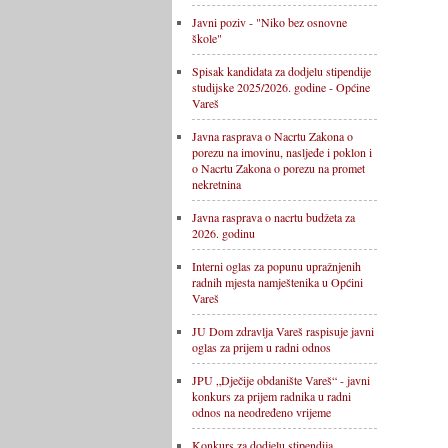
Javni poziv - "Niko bez osnovne
škole"
Spisak kandidata za dodjelu stipendije
studijske 2025/2026. godine - Općine
Vareš
Javna rasprava o Nacrtu Zakona o
porezu na imovinu, nasljeđe i poklon i
o Nacrtu Zakona o porezu na promet
nekretnina
Javna rasprava o nacrtu budžeta za
2026. godinu
Interni oglas za popunu upražnjenih
radnih mjesta namještenika u Općini
Vareš
JU Dom zdravlja Vareš raspisuje javni
oglas za prijem u radni odnos
JPU „Dječije obdanište Vareš“ - javni
konkurs za prijem radnika u radni
odnos na neodređeno vrijeme
Konkurs za dodjelu stipendija