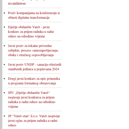
invaliditetom
Poziv kompanijama na konferenciju iz
oblasti digitalne transformacije
Dječije obdanište Vareš - javni
konkurs za prijem radnika u radni
odnos na određeno vrijeme
Javni poziv za lokalne privredne
subjekte, process samozapošljavanja,
obuke i stručnog osposobljavanja
Javni poziv UNDP - sanacija oštećenih
stambenih jedinica u poplavama 2024
Drugi javni konkurs za upis polaznika
u programe formalnog obrazovanja
JPU „Dječije obdanište Vareš“
raspisuje javni konkursa za prijem
radnika u radni odnos na određeno
vrijeme
JP "Vareš-stan" d.o.o. Vareš raspisuje
javni oglas za prijem radnika u radni
odnos