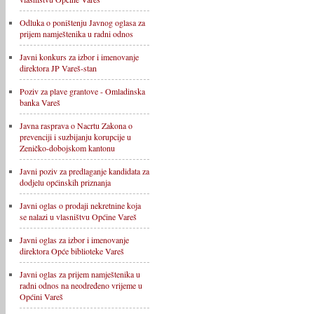
Odluka o poništenju Javnog oglasa za
prijem namještenika u radni odnos
Javni konkurs za izbor i imenovanje
direktora JP Vareš-stan
Poziv za plave grantove - Omladinska
banka Vareš
Javna rasprava o Nacrtu Zakona o
prevenciji i suzbijanju korupcije u
Zeničko-dobojskom kantonu
Javni poziv za predlaganje kandidata za
dodjelu općinskih priznanja
Javni oglas o prodaji nekretnine koja
se nalazi u vlasništvu Općine Vareš
Javni oglas za izbor i imenovanje
direktora Opće biblioteke Vareš
Javni oglas za prijem namještenika u
radni odnos na neodređeno vrijeme u
Općini Vareš