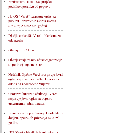
Preliminarna lista - EU projekat
podrške oporavku od poplava
JU OŠ “Vareš” raspisuje oglas za
popunu upražnjenih radnih mjesta u
školskoj 2025/2026. godini
Dječije obdanište Vareš - Konkurs za
odgajatelja
Obavijest iz CIK-a
Obavještenje za nevladine organizacije
sa područja općine Vareš
Načelnik Općine Vareš, raspisuje javni
oglas za prijem namještenika u radni
odnos na neodređeno vrijeme
Centar za kulturu i edukaciju Vareš
raspisuje javni oglas za popunu
upražnjenih radnih mjesta
Javni poziv za predlaganje kandidata za
dodjelu općinskih priznanja za 2025.
godinu
JKP Vareš objavljuje javni oglas za