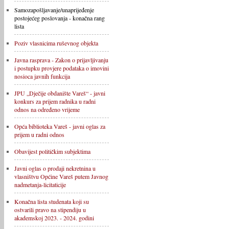
Samozapošljavanje/unaprijeđenje
postojećeg poslovanja - konačna rang
lista
Poziv vlasnicima ruševnog objekta
Javna rasprava - Zakon o prijavljivanju
i postupku provjere podataka o imovini
nosioca javnih funkcija
JPU „Dječije obdanište Vareš“ - javni
konkurs za prijem radnika u radni
odnos na određeno vrijeme
Opća biblioteka Vareš - javni oglas za
prijem u radni odnos
Obavijest političkim subjektima
Javni oglas o prodaji nekretnina u
vlasništvu Općine Vareš putem Javnog
nadmetanja-licitaticije
Konačna lista studenata koji su
ostvarili pravo na stipendiju u
akademskoj 2023. - 2024. godini