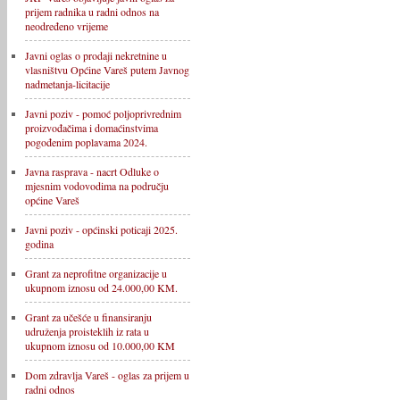
prijem radnika u radni odnos na
neodređeno vrijeme
Javni oglas o prodaji nekretnine u
vlasništvu Općine Vareš putem Javnog
nadmetanja-licitacije
Javni poziv - pomoć poljoprivrednim
proizvođačima i domaćinstvima
pogođenim poplavama 2024.
Javna rasprava - nacrt Odluke o
mjesnim vodovodima na području
općine Vareš
Javni poziv - općinski poticaji 2025.
godina
Grant za neprofitne organizacije u
ukupnom iznosu od 24.000,00 KM.
Grant za učešće u finansiranju
udruženja proisteklih iz rata u
ukupnom iznosu od 10.000,00 KM
Dom zdravlja Vareš - oglas za prijem u
radni odnos