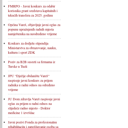
FMRPO - Javni konkurs za odabir
korisnika grant sredstava kapitalnih i
tekućih transfera za 2025. godinu
Općina Vareš, objavljuje javni oglas za
popunu upražnjenih radnih mjesta
namještenika na neodređeno vrijeme
Konkurs za dodjelu stipendija
Ministarstva za obrazovanje, nauku,
kulturu i sport ZDK
Poziv za B2B susreti sa firmama iz
Turske u Tuzli
JPU “Dječije obdanište Vareš“
raspisuje javni konkurs za prijem
radnika u radni odnos na određeno
vrijeme
JU Dom zdravlja Vareš raspisuje javni
oglas za prijem u radni odnos na
slijedeće radno mjesto - Doktor
medicine 1 izvršilac
Javni pozivi Fonda za profesionalnu
rehabilitaciju i zapošljavanje osoba sa