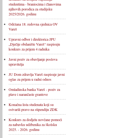
studentima - braniocima i članovima
njihovih porodica za studijsku
2025/2026. godinu
Održana 18. redovna sjednica OV
Vareš
Upravni odbor i direktorica JPU
„Dječije obdanište Vareš“ raspisuju
konkurs za prijem 4 radnika
Javni poziv za obavljanje poslova
upravitelja
JU Dom zdravlja Vareš raspisuje javni
oglas za prijem u radni odnos
Omladinska banka Vareš - poziv za
plave i narančaste grantove
Konačna lista studenata koji su
ostvarili pravo na stipendiju ZDK
Konkurs za dodjelu novčane pomoći
za nabavku udžbenika za školsku
2025. - 2026. godinu