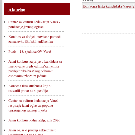
Konacna lista kandidata Vareš 
Aktuelno
Centar za kulturu i edukaciju Vareš -
poništenje javnog oglasa
Konkurs za dodjelu novčane pomoći
za nabavku školskih udžbenika
Poziv - 18. sjednica OV Vareš
Javni konkurs za prijavu kandidata za
imenovanje predsjednika/zamjenika
predsjednika biračkog odbora u
osnovnim izbornim jedinic
Konačna lista studenata koji su
ostvarili pravo na stipendije
Centar za kulturu i edukaciju Vareš
raspisuje javni oglas za popunu
upražnjenog radnog mjesta
Javni konkurs, odgajatelji, juni 2026
Javni oglas o prodaji nekretnine u
vlasništvu Općine Vareš