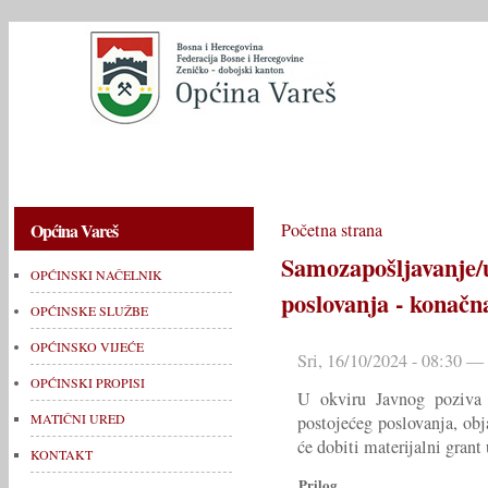
OPĆINSKI NAČELNIK
OPĆINSKE SLUŽBE
OPĆINSKO V
Općina Vareš
Početna strana
Samozapošljavan
OPĆINSKI NAČELNIK
poslovanja - konačna
OPĆINSKE SLUŽBE
OPĆINSKO VIJEĆE
Sri, 16/10/2024 - 08:30 —
OPĆINSKI PROPISI
U okviru Javnog poziva z
MATIČNI URED
postojećeg poslovanja, ob
će dobiti materijalni grant
KONTAKT
Prilog