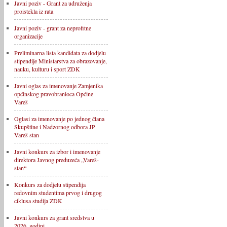
Javni poziv - Grant za udruženja
proistekla iz rata
Javni poziv - grant za neprofitne
organizacije
Preliminarna lista kandidata za dodjelu
stipendije Ministarstva za obrazovanje,
nauku, kulturu i sport ZDK
Javni oglas za imenovanje Zamjenika
općinskog pravobranioca Općine
Vareš
Oglasi za imenovanje po jednog člana
Skupštine i Nadzornog odbora JP
Vareš stan
Javni konkurs za izbor i imenovanje
direktora Javnog preduzeća „Vareš-
stan“
Konkurs za dodjelu stipendija
redovnim studentima prvog i drugog
ciklusa studija ZDK
Javni konkurs za grant sredstva u
2026. godini