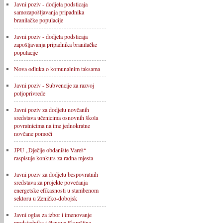
Javni poziv - dodjela podsticaja
samozapošljavanja pripadnika
branilačke populacije
Javni poziv - dodjela podsticaja
zapošljavanja pripadnika branilačke
populacije
Nova odluka o komunalnim taksama
Javni poziv - Subvencije za razvoj
poljoprivrede
Javni poziv za dodjelu novčanih
sredstava učenicima osnovnih škola
povratnicima na ime jednokratne
novčane pomoći
JPU „Dječije obdanište Vareš“
raspisuje konkurs za radna mjesta
Javni poziv za dodjelu bespovratnih
sredstava za projekte povećanja
energetske efikasnosti u stambenom
sektoru u Zeničko-dobojsk
Javni oglas za izbor i imenovanje
predsjednika i članova Skupštine