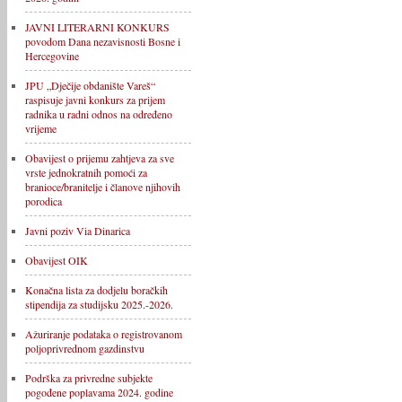
JAVNI LITERARNI KONKURS
povodom Dana nezavisnosti Bosne i
Hercegovine
JPU „Dječije obdanište Vareš“
raspisuje javni konkurs za prijem
radnika u radni odnos na određeno
vrijeme
Obavijest o prijemu zahtjeva za sve
vrste jednokratnih pomoći za
branioce/branitelje i članove njihovih
porodica
Javni poziv Via Dinarica
Obavijest OIK
Konačna lista za dodjelu boračkih
stipendija za studijsku 2025.-2026.
Ažuriranje podataka o registrovanom
poljoprivrednom gazdinstvu
Podrška za privredne subjekte
pogođene poplavama 2024. godine