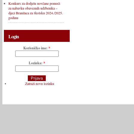
Konkurs za dodjelu novčane pomoći
za nabavku obaveznih udžbenika –
djeci Branilaca za školsku 2024./2025.
godinu
Login
Korisničko ime:
*
Lozinka:
*
Zatraži novu lozinku