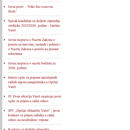
Javni poziv - "Niko bez osnovne
škole"
Spisak kandidata za dodjelu stipendije
studijske 2025/2026. godine - Općine
Vareš
Javna rasprava o Nacrtu Zakona o
porezu na imovinu, nasljeđe i poklon i
o Nacrtu Zakona o porezu na promet
nekretnina
Javna rasprava o nacrtu budžeta za
2026. godinu
Interni oglas za popunu upražnjenih
radnih mjesta namještenika u Općini
Vareš
JU Dom zdravlja Vareš raspisuje javni
oglas za prijem u radni odnos
JPU „Dječije obdanište Vareš“ - javni
konkurs za prijem radnika u radni
odnos na neodređeno vrijeme
Konkurs za dodjelu stipendija