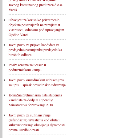
Javnog komunalnog preduzeća d.o.o.
Vareš
Obavijest za korisnike privremenih
objekata postavljenih na zemljištu u
vlasništvu, odnosno pod upravljanjem
Općine Vareš
Javni poziv za prijavu kandidata za
predsjednike/zamjenike predsjednika
biračkih odbora
Poziv ženama za učešće u
poduzetničkom kampu
Javni poziv omladinskim udruženjima
za upis u spisak omladinskih udruženja
Konačna preliminarna lista studenata
kandidata za dodjelu stipendije
Ministarstva obrazovanja ZDK
Javni poziv za sufinansiranje
(refundaciju) investicija kod obrta i
subvencioniranje obavljanja djelatnosti
prema Uredbi o zašti