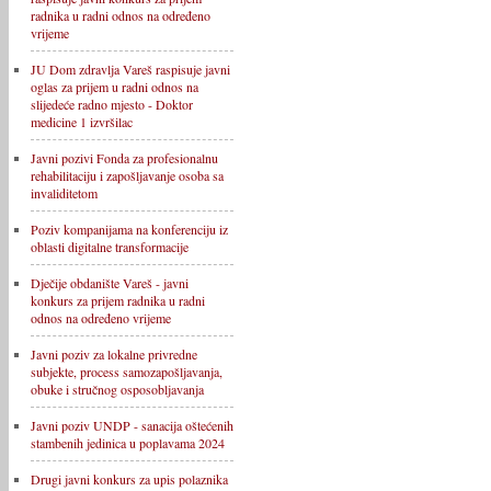
radnika u radni odnos na određeno
vrijeme
JU Dom zdravlja Vareš raspisuje javni
oglas za prijem u radni odnos na
slijedeće radno mjesto - Doktor
medicine 1 izvršilac
Javni pozivi Fonda za profesionalnu
rehabilitaciju i zapošljavanje osoba sa
invaliditetom
Poziv kompanijama na konferenciju iz
oblasti digitalne transformacije
Dječije obdanište Vareš - javni
konkurs za prijem radnika u radni
odnos na određeno vrijeme
Javni poziv za lokalne privredne
subjekte, process samozapošljavanja,
obuke i stručnog osposobljavanja
Javni poziv UNDP - sanacija oštećenih
stambenih jedinica u poplavama 2024
Drugi javni konkurs za upis polaznika