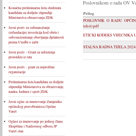
Poslovnikom o radu OV Va
Konačna preliminarna lista studenata
kandidata za dodjelu stipendije
Prilog
Ministarstva obrazovanja ZDK
POSLOVNIK O RADU OPĆINSK
tekst).pdf
Javni poziv za sufinansiranje
(refundaciju) investicija kod obrta i
ETICKI KODEKS VIJECNIKA U O
subvencioniranje obavljanja djelatnosti
prema Uredbi o zašti
STALNA RADNA TIJELA 2024-
Javni poziv - Grant za udruženja
proistekla iz rata
Javni poziv - grant za neprofitne
organizacije
Preliminarna lista kandidata za dodjelu
stipendije Ministarstva za obrazovanje,
nauku, kulturu i sport ZDK
Javni oglas za imenovanje Zamjenika
općinskog pravobranioca Općine
Vareš
Oglasi za imenovanje po jednog člana
Skupštine i Nadzornog odbora JP
Vareš stan