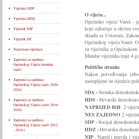
Vijećnici SDP
O vijeću...
Vijećnici HDZ
Općinsko vijeće Vareš - j
koje odlučuje u okviru svo
Vijećnik NIP
skladu sa Ustavom, Zakon
Vijećnik DF
Općinskog vijeća Vareš. O
za vijećnike u Općinskom 
Nezavisna vijećnica
Mandat vijećnika traje 4 g
Zapisnici sa sjednica
Općinskog Vijeća (trenutni
Političke stranke
saziv)
Nakon potvrđivanja izbo
Zapisnici sa sjednica
zastupljene su sljedeće poli
Općinskog Vijeća (saziv 2020-
2024)
SDA -
Stranka demokratske
HDS -
Hrvatski demokratsk
Zapisnici sa sjednica
Općinskog Vijeća (saziv 2016-
NAPRIJED BiH
2 vijeć
2020)
NES ZAJEDNO
2 vijećn
Zapisnici sa sjednica
SDP -
Socijal demokratska 
Općinskog Vijeća (saziv 2012.
HDZ -
Hrvatska demokrats
- 2016.)
NIP
- Narod i pravda 1 vij