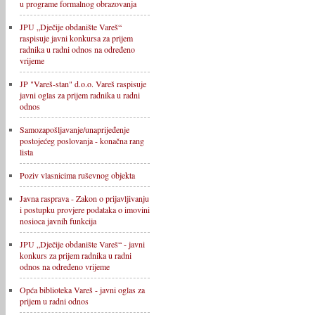
u programe formalnog obrazovanja
JPU „Dječije obdanište Vareš“
raspisuje javni konkursa za prijem
radnika u radni odnos na određeno
vrijeme
JP "Vareš-stan" d.o.o. Vareš raspisuje
javni oglas za prijem radnika u radni
odnos
Samozapošljavanje/unaprijeđenje
postojećeg poslovanja - konačna rang
lista
Poziv vlasnicima ruševnog objekta
Javna rasprava - Zakon o prijavljivanju
i postupku provjere podataka o imovini
nosioca javnih funkcija
JPU „Dječije obdanište Vareš“ - javni
konkurs za prijem radnika u radni
odnos na određeno vrijeme
Opća biblioteka Vareš - javni oglas za
prijem u radni odnos