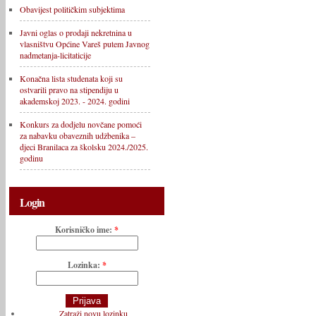
Obavijest političkim subjektima
Javni oglas o prodaji nekretnina u
vlasništvu Općine Vareš putem Javnog
nadmetanja-licitaticije
Konačna lista studenata koji su
ostvarili pravo na stipendiju u
akademskoj 2023. - 2024. godini
Konkurs za dodjelu novčane pomoći
za nabavku obaveznih udžbenika –
djeci Branilaca za školsku 2024./2025.
godinu
Login
Korisničko ime:
*
Lozinka:
*
Zatraži novu lozinku