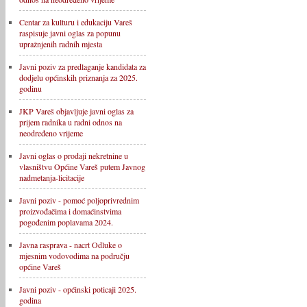
Centar za kulturu i edukaciju Vareš
raspisuje javni oglas za popunu
upražnjenih radnih mjesta
Javni poziv za predlaganje kandidata za
dodjelu općinskih priznanja za 2025.
godinu
JKP Vareš objavljuje javni oglas za
prijem radnika u radni odnos na
neodređeno vrijeme
Javni oglas o prodaji nekretnine u
vlasništvu Općine Vareš putem Javnog
nadmetanja-licitacije
Javni poziv - pomoć poljoprivrednim
proizvođačima i domaćinstvima
pogođenim poplavama 2024.
Javna rasprava - nacrt Odluke o
mjesnim vodovodima na području
općine Vareš
Javni poziv - općinski poticaji 2025.
godina