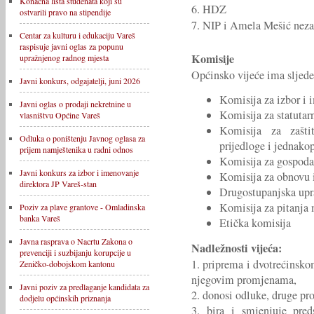
Konačna lista studenata koji su
6. HDZ
ostvarili pravo na stipendije
7. NIP i Amela Mešić neza
Centar za kulturu i edukaciju Vareš
raspisuje javni oglas za popunu
Komisije
upražnjenog radnog mjesta
Općinsko vijeće ima sljed
Javni konkurs, odgajatelji, juni 2026
Komisija za izbor i
Javni oglas o prodaji nekretnine u
Komisija za statutarn
vlasništvu Općine Vareš
Komisija za zašti
Odluka o poništenju Javnog oglasa za
prijedloge i jednako
prijem namještenika u radni odnos
Komisija za gospodar
Javni konkurs za izbor i imenovanje
Komisija za obnovu i
direktora JP Vareš-stan
Drugostupanjska upr
Komisija za pitanja
Poziv za plave grantove - Omladinska
banka Vareš
Etička komisija
Javna rasprava o Nacrtu Zakona o
Nadležnosti vijeća:
prevenciji i suzbijanju korupcije u
1. priprema i dvotrećinsk
Zeničko-dobojskom kantonu
njegovim promjenama,
Javni poziv za predlaganje kandidata za
2. donosi odluke, druge pro
dodjelu općinskih priznanja
3. bira i smjenjuje pred