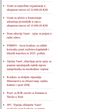
Grant za neprofitne organizacije u
ukupnom iznosu od 24.000,00 KM.
Grant za učešće u finansiranju
udruženja proisteklih iz rata u
ukupnom iznosu od 10.000,00 KM
Dom zdravlja Vareš - oglas za prijem u
radni odnos
FMRPO - Javni konkurs za odabir
korisnika grant sredstava kapitalnih i
tekućih transfera za 2025. godinu
Općina Vareš, objavljuje javni oglas za
popunu upražnjenih radnih mjesta
namještenika na neodređeno vrijeme
Konkurs za dodjelu stipendija
Ministarstva za obrazovanje, nauku,
kulturu i sport ZDK
Poziv za B2B susreti sa firmama iz
Turske u Tuzli
JPU “Dječije obdanište Vareš“
raspisuje javni konkurs za prijem