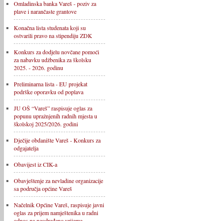
Omladinska banka Vareš - poziv za
plave i narančaste grantove
Konačna lista studenata koji su
ostvarili pravo na stipendiju ZDK
Konkurs za dodjelu novčane pomoći
za nabavku udžbenika za školsku
2025. - 2026. godinu
Preliminarna lista - EU projekat
podrške oporavku od poplava
JU OŠ “Vareš” raspisuje oglas za
popunu upražnjenih radnih mjesta u
školskoj 2025/2026. godini
Dječije obdanište Vareš - Konkurs za
odgajatelja
Obavijest iz CIK-a
Obavještenje za nevladine organizacije
sa područja općine Vareš
Načelnik Općine Vareš, raspisuje javni
oglas za prijem namještenika u radni
odnos na neodređeno vrijeme