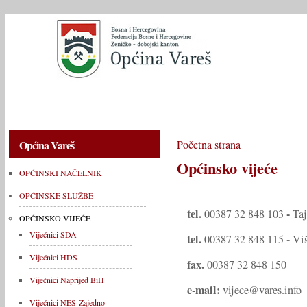
OPĆINSKI NAČELNIK
OPĆINSKE SLUŽBE
OPĆINSKO V
Općina Vareš
Početna strana
Općinsko vijeće
OPĆINSKI NAČELNIK
OPĆINSKE SLUŽBE
tel.
-
00387 32 848 103
Taj
OPĆINSKO VIJEĆE
Vijećnici SDA
tel.
-
00387 32 848 115
Viš
Vijećnici HDS
fax.
00387 32 848 150
Vijećnici Naprijed BiH
e-mail:
vijece@vares.info
Vijećnici NES-Zajedno