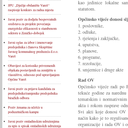
kao jedinice lokalne sa
JPU „Dječije obdanište Vareš“
statutom.
raspisuje konkurs za radna mjesta
Općinsko vijeće donosi sl
Javni poziv za dodjelu bespovratnih
sredstava za projekte povećanja
1. poslovnike,
energetske efikasnosti u stambenom
2. odluke,
sektoru u Zeničko-dobojsk
3. rješenja i zaključke,
Javni oglas za izbor i imenovanje
4. uputstva,
predsjednika i članova Skupštine
5. planove,
Javnog komunalnog preduzeća d.o.o.
Vareš
6. programe,
7. rezolucije,
Obavijest za korisnike privremenih
8. smjernice i druge akte
objekata postavljenih na zemljištu u
vlasništvu, odnosno pod upravljanjem
Rad OV
Općine Vareš
Općinsko vijeće radi po 
Javni poziv za prijavu kandidata za
tekuće godine za narednu 
predsjednike/zamjenike predsjednika
biračkih odbora
tematskim i normativnim 
akta i rokom rasprave od
Poziv ženama za učešće u
Svi akti koje donosi OV d
poduzetničkom kampu
način kako je to regulisa
Javni poziv omladinskim udruženjima
organizacije i rada OV i 
za upis u spisak omladinskih udruženja