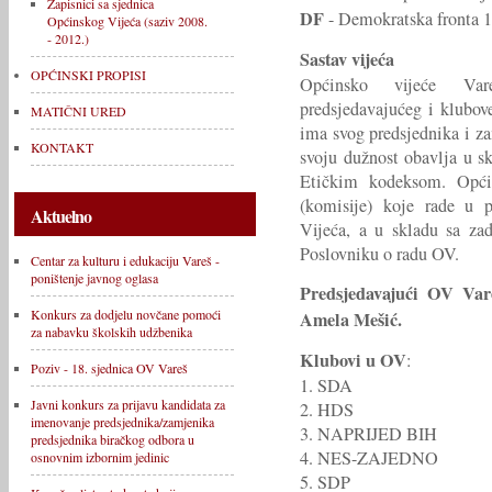
Zapisnici sa sjednica
DF
- Demokratska fronta 1
Općinskog Vijeća (saziv 2008.
- 2012.)
Sastav vijeća
OPĆINSKI PROPISI
Općinsko vijeće Var
predsjedavajućeg i klubo
MATIČNI URED
ima svog predsjednika i z
KONTAKT
svoju dužnost obavlja u 
Etičkim kodeksom. Općin
(komisije) koje rade u p
Aktuelno
Vijeća, a u skladu sa za
Poslovniku o radu OV.
Centar za kulturu i edukaciju Vareš -
poništenje javnog oglasa
Predsjedavajući OV Var
Konkurs za dodjelu novčane pomoći
Amela Mešić.
za nabavku školskih udžbenika
Klubovi u OV
:
Poziv - 18. sjednica OV Vareš
1. SDA
Javni konkurs za prijavu kandidata za
2. HDS
imenovanje predsjednika/zamjenika
3. NAPRIJED BIH
predsjednika biračkog odbora u
4. NES-ZAJEDNO
osnovnim izbornim jedinic
5. SDP