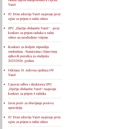
Vareš
JU Dom zdravlja Vareš raspisuje javni
oglas za prijem u radni odnos
JPU „Dječije obdanište Vareš“ - javni
konkurs za prijem radnika u radni
odnos na neodređeno vrijeme
Konkurs za dodjelu stipendija
studentima - braniocima i članovima
njihovih porodica za studijsku
2025/2026. godinu
Održana 18. redovna sjednica OV
Vareš
Upravni odbor i direktorica JPU
„Dječije obdanište Vareš“ raspisuju
konkurs za prijem 4 radnika
Javni poziv za obavljanje poslova
upravitelja
JU Dom zdravlja Vareš raspisuje javni
oglas za prijem u radni odnos