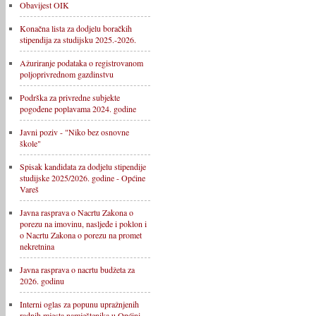
Obavijest OIK
Konačna lista za dodjelu boračkih
stipendija za studijsku 2025.-2026.
Ažuriranje podataka o registrovanom
poljoprivrednom gazdinstvu
Podrška za privredne subjekte
pogođene poplavama 2024. godine
Javni poziv - "Niko bez osnovne
škole"
Spisak kandidata za dodjelu stipendije
studijske 2025/2026. godine - Općine
Vareš
Javna rasprava o Nacrtu Zakona o
porezu na imovinu, nasljeđe i poklon i
o Nacrtu Zakona o porezu na promet
nekretnina
Javna rasprava o nacrtu budžeta za
2026. godinu
Interni oglas za popunu upražnjenih
radnih mjesta namještenika u Općini