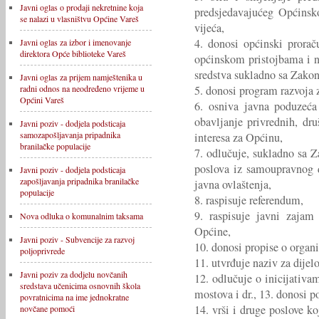
Javni oglas o prodaji nekretnine koja
predsjedavajućeg Općinsko
se nalazi u vlasništvu Općine Vareš
vijeća,
4. donosi općinski prorač
Javni oglas za izbor i imenovanje
direktora Opće biblioteke Vareš
općinskom pristojbama i n
sredstva sukladno sa Zako
Javni oglas za prijem namještenika u
5. donosi program razvoja z
radni odnos na neodređeno vrijeme u
Općini Vareš
6. osniva javna poduzeća
obavljanje privrednih, dr
Javni poziv - dodjela podsticaja
samozapošljavanja pripadnika
interesa za Općinu,
branilačke populacije
7. odlučuje, sukladno sa 
poslova iz samoupravnog d
Javni poziv - dodjela podsticaja
zapošljavanja pripadnika branilačke
javna ovlaštenja,
populacije
8. raspisuje referendum,
9. raspisuje javni zajam
Nova odluka o komunalnim taksama
Općine,
Javni poziv - Subvencije za razvoj
10. donosi propise o organi
poljoprivrede
11. utvrđuje naziv za dijel
Javni poziv za dodjelu novčanih
12. odlučuje o inicijativa
sredstava učenicima osnovnih škola
mostova i dr., 13. donosi p
povratnicima na ime jednokratne
14. vrši i druge poslove k
novčane pomoći