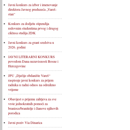
Javni konkurs za izbor i imenovanje
direktora Javnog preduzeća „Vareš-
stan“
Konkurs za dodjelu stipendija
redovnim studentima prvog i drugog
ciklusa studija ZDK
Javni konkurs za grant sredstva u
2026. godini
JAVNI LITERARNI KONKURS
povodom Dana nezavisnosti Bosne i
Hercegovine
JPU „Dječije obdanište Vareš“
raspisuje javni konkurs za prijem
radnika u radni odnos na određeno
vrijeme
Obavijest o prijemu zahtjeva za sve
vrste jednokratnih pomoći za
branioce/branitelje i članove njihovih
porodica
Javni poziv Via Dinarica