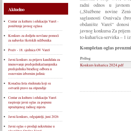
radni odnos u javnom 
Aktuelno
(„Službene novine Zeni
saglasnosti Osnivača (br
Centar za kulturu i edukaciju Vareš -
obdanište Vareš“ donosi
poništenje javnog oglasa
javnog konkursa Za prijem
Konkurs za dodjelu novčane pomoći
to-kuhar/ica-servirka – 1 iz
za nabavku školskih udžbenika
Kompletan oglas preuzmit
Poziv - 18. sjednica OV Vareš
Prilog
Javni konkurs za prijavu kandidata za
imenovanje predsjednika/zamjenika
Konkurs kuharica 2024.pdf
predsjednika biračkog odbora u
osnovnim izbornim jedinic
Konačna lista studenata koji su
ostvarili pravo na stipendije
Centar za kulturu i edukaciju Vareš
raspisuje javni oglas za popunu
upražnjenog radnog mjesta
Javni konkurs, odgajatelji, juni 2026
Javni oglas o prodaji nekretnine u
vlasništvu Općine Vareš