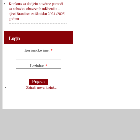
Konkurs za dodjelu novčane pomoći
za nabavku obaveznih udžbenika –
djeci Branilaca za školsku 2024./2025.
godinu
Login
Korisničko ime:
*
Lozinka:
*
Zatraži novu lozinku