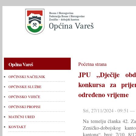
OPĆINSKI NAČELNIK
OPĆINSKE SLUŽBE
OPĆINSKO V
Općina Vareš
Početna strana
JPU „Dječije obda
OPĆINSKI NAČELNIK
konkursa za prij
OPĆINSKE SLUŽBE
određeno vrijeme
OPĆINSKO VIJEĆE
OPĆINSKI PROPISI
Sri, 27/11/2024 - 09:51 —
MATIČNI URED
Na temelju članka 42. Za
KONTAKT
Zeničko-dobojskog kant
kantona“, broj: 7/10, 8/