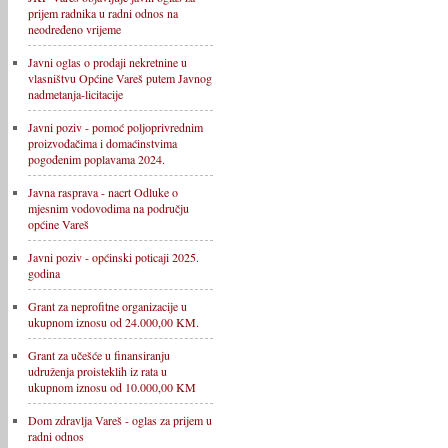
prijem radnika u radni odnos na
neodređeno vrijeme
Javni oglas o prodaji nekretnine u
vlasništvu Općine Vareš putem Javnog
nadmetanja-licitacije
Javni poziv - pomoć poljoprivrednim
proizvođačima i domaćinstvima
pogođenim poplavama 2024.
Javna rasprava - nacrt Odluke o
mjesnim vodovodima na području
općine Vareš
Javni poziv - općinski poticaji 2025.
godina
Grant za neprofitne organizacije u
ukupnom iznosu od 24.000,00 KM.
Grant za učešće u finansiranju
udruženja proisteklih iz rata u
ukupnom iznosu od 10.000,00 KM
Dom zdravlja Vareš - oglas za prijem u
radni odnos