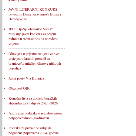
JAVNI LITERARNI KONKURS
povodom Dana nezavisnosti Bosne i
Hercegovine
JPU „Dječije obdanište Vareš“
raspisuje javni konkurs za prijem
radnika u radni odnos na određeno
vrijeme
Obavijest o prijemu zahtjeva za sve
vrste jednokratnih pomoći za
branioce/branitelje i članove njihovih
porodica
Javni poziv Via Dinarica
Obavijest OIK
Konačna lista za dodjelu boračkih
stipendija za studijsku 2025.-2026.
Ažuriranje podataka o registrovanom
poljoprivrednom gazdinstvu
Podrška za privredne subjekte
pogođene poplavama 2024. godine