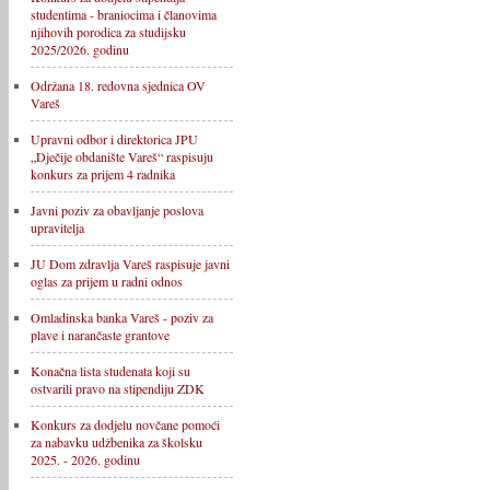
studentima - braniocima i članovima
njihovih porodica za studijsku
2025/2026. godinu
Održana 18. redovna sjednica OV
Vareš
Upravni odbor i direktorica JPU
„Dječije obdanište Vareš“ raspisuju
konkurs za prijem 4 radnika
Javni poziv za obavljanje poslova
upravitelja
JU Dom zdravlja Vareš raspisuje javni
oglas za prijem u radni odnos
Omladinska banka Vareš - poziv za
plave i narančaste grantove
Konačna lista studenata koji su
ostvarili pravo na stipendiju ZDK
Konkurs za dodjelu novčane pomoći
za nabavku udžbenika za školsku
2025. - 2026. godinu