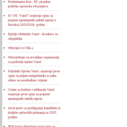
Preliminarna lista - EU projekat
podrške oporavku od poplava
JU OŠ “Vareš” raspisuje oglas za
popunu upražnjenih radnih mjesta u
školskoj 2025/2026. godini
Dječije obdanište Vareš - Konkurs za
odgajatelja
Obavijest iz CIK-a
Obavještenje za nevladine organizacije
sa područja općine Vareš
Načelnik Općine Vareš, raspisuje javni
oglas za prijem namještenika u radni
odnos na neodređeno vrijeme
Centar za kulturu i edukaciju Vareš
raspisuje javni oglas za popunu
upražnjenih radnih mjesta
Javni poziv za predlaganje kandidata za
dodjelu općinskih priznanja za 2025.
godinu
JKP Vareš objavljuje javni oglas za