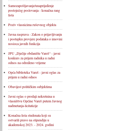
Samozapošljavanje/unaprijeđenje
postojećeg poslovanja - konačna rang
lista
Poziv vlasnicima ruševnog objekta
Javna rasprava - Zakon o prijavljivanju
i postupku provjere podataka o imovini
nosioca javnih funkcija
JPU „Dječije obdanište Vareš“ - javni
konkurs za prijem radnika u radni
odnos na određeno vrijeme
Opća biblioteka Vareš - javni oglas za
prijem u radni odnos
Obavijest političkim subjektima
Javni oglas o prodaji nekretnina u
vlasništvu Općine Vareš putem Javnog
nadmetanja-licitaticije
Konačna lista studenata koji su
ostvarili pravo na stipendiju u
akademskoj 2023. - 2024. godini