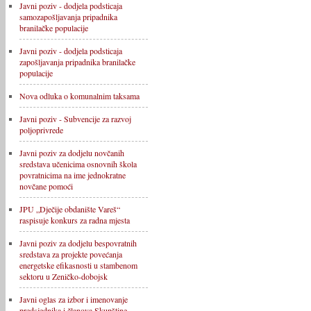
Javni poziv - dodjela podsticaja
samozapošljavanja pripadnika
branilačke populacije
Javni poziv - dodjela podsticaja
zapošljavanja pripadnika branilačke
populacije
Nova odluka o komunalnim taksama
Javni poziv - Subvencije za razvoj
poljoprivrede
Javni poziv za dodjelu novčanih
sredstava učenicima osnovnih škola
povratnicima na ime jednokratne
novčane pomoći
JPU „Dječije obdanište Vareš“
raspisuje konkurs za radna mjesta
Javni poziv za dodjelu bespovratnih
sredstava za projekte povećanja
energetske efikasnosti u stambenom
sektoru u Zeničko-dobojsk
Javni oglas za izbor i imenovanje
predsjednika i članova Skupštine