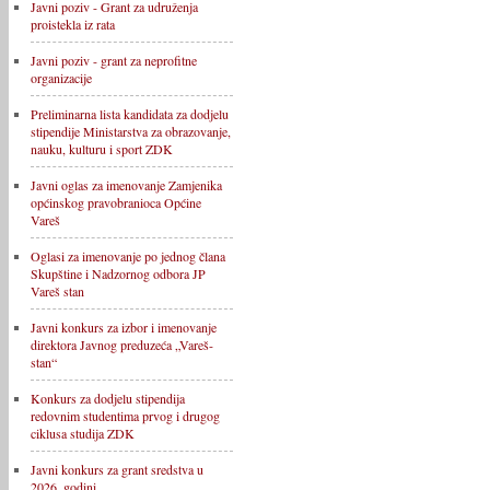
Javni poziv - Grant za udruženja
proistekla iz rata
Javni poziv - grant za neprofitne
organizacije
Preliminarna lista kandidata za dodjelu
stipendije Ministarstva za obrazovanje,
nauku, kulturu i sport ZDK
Javni oglas za imenovanje Zamjenika
općinskog pravobranioca Općine
Vareš
Oglasi za imenovanje po jednog člana
Skupštine i Nadzornog odbora JP
Vareš stan
Javni konkurs za izbor i imenovanje
direktora Javnog preduzeća „Vareš-
stan“
Konkurs za dodjelu stipendija
redovnim studentima prvog i drugog
ciklusa studija ZDK
Javni konkurs za grant sredstva u
2026. godini