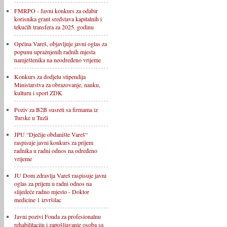
FMRPO - Javni konkurs za odabir
korisnika grant sredstava kapitalnih i
tekućih transfera za 2025. godinu
Općina Vareš, objavljuje javni oglas za
popunu upražnjenih radnih mjesta
namještenika na neodređeno vrijeme
Konkurs za dodjelu stipendija
Ministarstva za obrazovanje, nauku,
kulturu i sport ZDK
Poziv za B2B susreti sa firmama iz
Turske u Tuzli
JPU “Dječije obdanište Vareš“
raspisuje javni konkurs za prijem
radnika u radni odnos na određeno
vrijeme
JU Dom zdravlja Vareš raspisuje javni
oglas za prijem u radni odnos na
slijedeće radno mjesto - Doktor
medicine 1 izvršilac
Javni pozivi Fonda za profesionalnu
rehabilitaciju i zapošljavanje osoba sa