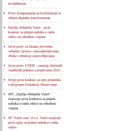
invaliditetom
Poziv kompanijama na konferenciju iz
oblasti digitalne transformacije
Dječije obdanište Vareš - javni
konkurs za prijem radnika u radni
odnos na određeno vrijeme
Javni poziv za lokalne privredne
subjekte, process samozapošljavanja,
obuke i stručnog osposobljavanja
Javni poziv UNDP - sanacija oštećenih
stambenih jedinica u poplavama 2024
Drugi javni konkurs za upis polaznika
u programe formalnog obrazovanja
JPU „Dječije obdanište Vareš“
raspisuje javni konkursa za prijem
radnika u radni odnos na određeno
vrijeme
JP "Vareš-stan" d.o.o. Vareš raspisuje
javni oglas za prijem radnika u radni
odnos