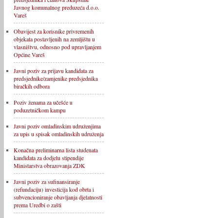
Javnog komunalnog preduzeća d.o.o.
Vareš
Obavijest za korisnike privremenih
objekata postavljenih na zemljištu u
vlasništvu, odnosno pod upravljanjem
Općine Vareš
Javni poziv za prijavu kandidata za
predsjednike/zamjenike predsjednika
biračkih odbora
Poziv ženama za učešće u
poduzetničkom kampu
Javni poziv omladinskim udruženjima
za upis u spisak omladinskih udruženja
Konačna preliminarna lista studenata
kandidata za dodjelu stipendije
Ministarstva obrazovanja ZDK
Javni poziv za sufinansiranje
(refundaciju) investicija kod obrta i
subvencioniranje obavljanja djelatnosti
prema Uredbi o zašti