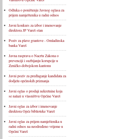
Odluka o poništenju Javnog oglasa za
prijem namještenika u radni odnos
Javni konkurs za izbor i imenovanje
direktora JP Vareš-stan
Poziv za plave grantove - Omladinska
banka Vareš
Javna rasprava o Nacrtu Zakona o
prevenciji i suzbijanju korupcije u
Zeničko-dobojskom kantonu
Javni poziv za predlaganje kandidata za
dodjelu općinskih priznanja
Javni oglas o prodaji nekretnine koja
se nalazi u vlasništvu Općine Vareš
Javni oglas za izbor i imenovanje
direktora Opće biblioteke Vareš
Javni oglas za prijem namještenika u
radni odnos na neodređeno vrijeme u
Općini Vareš