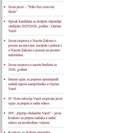
Javni poziv - "Niko bez osnovne
škole"
Spisak kandidata za dodjelu stipendije
studijske 2025/2026. godine - Općine
Vareš
Javna rasprava o Nacrtu Zakona o
porezu na imovinu, nasljeđe i poklon i
o Nacrtu Zakona o porezu na promet
nekretnina
Javna rasprava o nacrtu budžeta za
2026. godinu
Interni oglas za popunu upražnjenih
radnih mjesta namještenika u Općini
Vareš
JU Dom zdravlja Vareš raspisuje javni
oglas za prijem u radni odnos
JPU „Dječije obdanište Vareš“ - javni
konkurs za prijem radnika u radni
odnos na neodređeno vrijeme
Konkurs za dodjelu stipendija