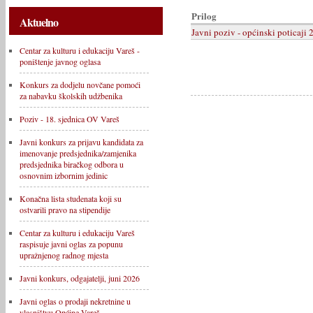
Prilog
Aktuelno
Javni poziv - općinski poticaji 
Centar za kulturu i edukaciju Vareš -
poništenje javnog oglasa
Konkurs za dodjelu novčane pomoći
za nabavku školskih udžbenika
Poziv - 18. sjednica OV Vareš
Javni konkurs za prijavu kandidata za
imenovanje predsjednika/zamjenika
predsjednika biračkog odbora u
osnovnim izbornim jedinic
Konačna lista studenata koji su
ostvarili pravo na stipendije
Centar za kulturu i edukaciju Vareš
raspisuje javni oglas za popunu
upražnjenog radnog mjesta
Javni konkurs, odgajatelji, juni 2026
Javni oglas o prodaji nekretnine u
vlasništvu Općine Vareš