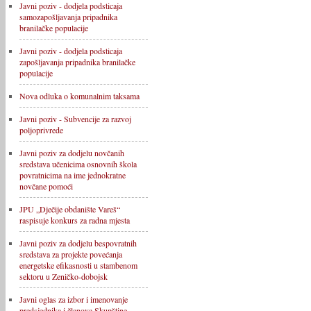
Javni poziv - dodjela podsticaja
samozapošljavanja pripadnika
branilačke populacije
Javni poziv - dodjela podsticaja
zapošljavanja pripadnika branilačke
populacije
Nova odluka o komunalnim taksama
Javni poziv - Subvencije za razvoj
poljoprivrede
Javni poziv za dodjelu novčanih
sredstava učenicima osnovnih škola
povratnicima na ime jednokratne
novčane pomoći
JPU „Dječije obdanište Vareš“
raspisuje konkurs za radna mjesta
Javni poziv za dodjelu bespovratnih
sredstava za projekte povećanja
energetske efikasnosti u stambenom
sektoru u Zeničko-dobojsk
Javni oglas za izbor i imenovanje
predsjednika i članova Skupštine