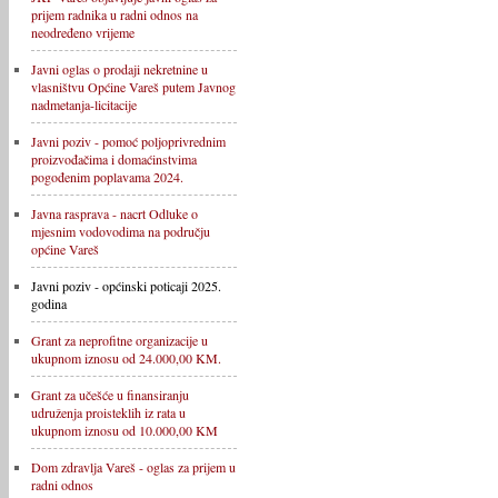
prijem radnika u radni odnos na
neodređeno vrijeme
Javni oglas o prodaji nekretnine u
vlasništvu Općine Vareš putem Javnog
nadmetanja-licitacije
Javni poziv - pomoć poljoprivrednim
proizvođačima i domaćinstvima
pogođenim poplavama 2024.
Javna rasprava - nacrt Odluke o
mjesnim vodovodima na području
općine Vareš
Javni poziv - općinski poticaji 2025.
godina
Grant za neprofitne organizacije u
ukupnom iznosu od 24.000,00 KM.
Grant za učešće u finansiranju
udruženja proisteklih iz rata u
ukupnom iznosu od 10.000,00 KM
Dom zdravlja Vareš - oglas za prijem u
radni odnos