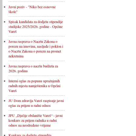
Javni poziv - "Niko bez osnovne
škole"
Spisak kandidata za dodjelu stipendije
studijske 2025/2026. godine - Općine
Vareš
Javna rasprava o Nacrtu Zakona o
porezu na imovinu, nasljeđe i poklon i
o Nacrtu Zakona o porezu na promet
nekretnina
Javna rasprava o nacrtu budžeta za
2026. godinu
Interni oglas za popunu upražnjenih
radnih mjesta namještenika u Općini
Vareš
JU Dom zdravlja Vareš raspisuje javni
oglas za prijem u radni odnos
JPU „Dječije obdanište Vareš“ - javni
konkurs za prijem radnika u radni
odnos na neodređeno vrijeme
Konkurs za dodjelu stipendija