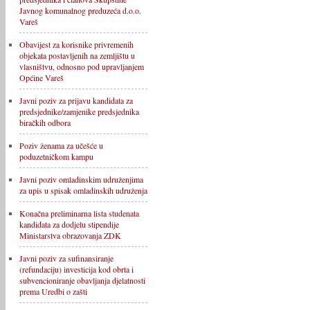
Javnog komunalnog preduzeća d.o.o.
Vareš
Obavijest za korisnike privremenih
objekata postavljenih na zemljištu u
vlasništvu, odnosno pod upravljanjem
Općine Vareš
Javni poziv za prijavu kandidata za
predsjednike/zamjenike predsjednika
biračkih odbora
Poziv ženama za učešće u
poduzetničkom kampu
Javni poziv omladinskim udruženjima
za upis u spisak omladinskih udruženja
Konačna preliminarna lista studenata
kandidata za dodjelu stipendije
Ministarstva obrazovanja ZDK
Javni poziv za sufinansiranje
(refundaciju) investicija kod obrta i
subvencioniranje obavljanja djelatnosti
prema Uredbi o zašti