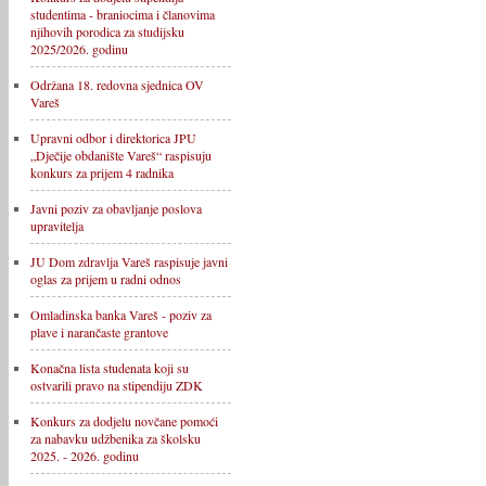
studentima - braniocima i članovima
njihovih porodica za studijsku
2025/2026. godinu
Održana 18. redovna sjednica OV
Vareš
Upravni odbor i direktorica JPU
„Dječije obdanište Vareš“ raspisuju
konkurs za prijem 4 radnika
Javni poziv za obavljanje poslova
upravitelja
JU Dom zdravlja Vareš raspisuje javni
oglas za prijem u radni odnos
Omladinska banka Vareš - poziv za
plave i narančaste grantove
Konačna lista studenata koji su
ostvarili pravo na stipendiju ZDK
Konkurs za dodjelu novčane pomoći
za nabavku udžbenika za školsku
2025. - 2026. godinu