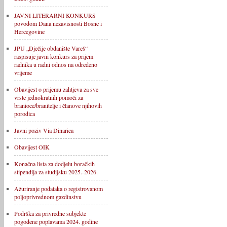
JAVNI LITERARNI KONKURS
povodom Dana nezavisnosti Bosne i
Hercegovine
JPU „Dječije obdanište Vareš“
raspisuje javni konkurs za prijem
radnika u radni odnos na određeno
vrijeme
Obavijest o prijemu zahtjeva za sve
vrste jednokratnih pomoći za
branioce/branitelje i članove njihovih
porodica
Javni poziv Via Dinarica
Obavijest OIK
Konačna lista za dodjelu boračkih
stipendija za studijsku 2025.-2026.
Ažuriranje podataka o registrovanom
poljoprivrednom gazdinstvu
Podrška za privredne subjekte
pogođene poplavama 2024. godine