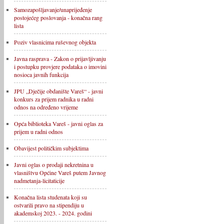
Samozapošljavanje/unaprijeđenje
postojećeg poslovanja - konačna rang
lista
Poziv vlasnicima ruševnog objekta
Javna rasprava - Zakon o prijavljivanju
i postupku provjere podataka o imovini
nosioca javnih funkcija
JPU „Dječije obdanište Vareš“ - javni
konkurs za prijem radnika u radni
odnos na određeno vrijeme
Opća biblioteka Vareš - javni oglas za
prijem u radni odnos
Obavijest političkim subjektima
Javni oglas o prodaji nekretnina u
vlasništvu Općine Vareš putem Javnog
nadmetanja-licitaticije
Konačna lista studenata koji su
ostvarili pravo na stipendiju u
akademskoj 2023. - 2024. godini