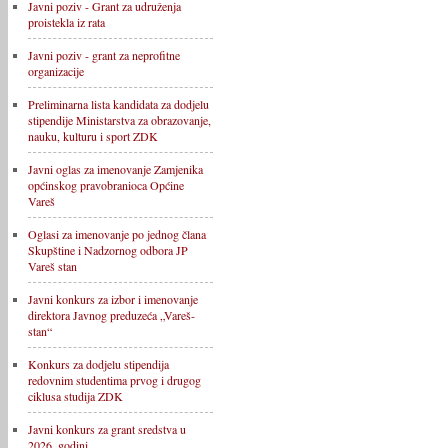
Javni poziv - Grant za udruženja
proistekla iz rata
Javni poziv - grant za neprofitne
organizacije
Preliminarna lista kandidata za dodjelu
stipendije Ministarstva za obrazovanje,
nauku, kulturu i sport ZDK
Javni oglas za imenovanje Zamjenika
općinskog pravobranioca Općine
Vareš
Oglasi za imenovanje po jednog člana
Skupštine i Nadzornog odbora JP
Vareš stan
Javni konkurs za izbor i imenovanje
direktora Javnog preduzeća „Vareš-
stan“
Konkurs za dodjelu stipendija
redovnim studentima prvog i drugog
ciklusa studija ZDK
Javni konkurs za grant sredstva u
2026. godini