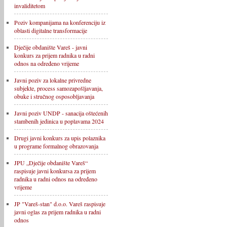
invaliditetom
Poziv kompanijama na konferenciju iz
oblasti digitalne transformacije
Dječije obdanište Vareš - javni
konkurs za prijem radnika u radni
odnos na određeno vrijeme
Javni poziv za lokalne privredne
subjekte, process samozapošljavanja,
obuke i stručnog osposobljavanja
Javni poziv UNDP - sanacija oštećenih
stambenih jedinica u poplavama 2024
Drugi javni konkurs za upis polaznika
u programe formalnog obrazovanja
JPU „Dječije obdanište Vareš“
raspisuje javni konkursa za prijem
radnika u radni odnos na određeno
vrijeme
JP "Vareš-stan" d.o.o. Vareš raspisuje
javni oglas za prijem radnika u radni
odnos