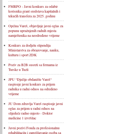
FMRPO - Javni konkurs za odabir
korisnika grant sredstava kapitalnih i
tekućih transfera za 2025. godinu
Općina Vareš, objavljuje javni oglas za
popunu upražnjenih radnih mjesta
namještenika na neodređeno vrijeme
Konkurs za dodjelu stipendija
Ministarstva za obrazovanje, nauku,
kulturu i sport ZDK
Poziv za B2B susreti sa firmama iz
Turske u Tuzli
JPU “Dječije obdanište Vareš“
raspisuje javni konkurs za prijem
radnika u radni odnos na određeno
vrijeme
JU Dom zdravlja Vareš raspisuje javni
oglas za prijem u radni odnos na
slijedeće radno mjesto - Doktor
medicine 1 izvršilac
Javni pozivi Fonda za profesionalnu
rehabilitaciju i zapošljavanje osoba sa