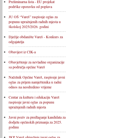
Preliminarna lista - EU projekat
podrške oporavku od poplava
JU OŠ “Vareš” raspisuje oglas za
popunu upražnjenih radnih mjesta u
školskoj 2025/2026. godini
Dječije obdanište Vareš - Konkurs za
odgajatelja
Obavijest iz CIK-a
Obavještenje za nevladine organizacije
sa područja općine Vareš
Načelnik Općine Vareš, raspisuje javni
oglas za prijem namještenika u radni
odnos na neodređeno vrijeme
Centar za kulturu i edukaciju Vareš
raspisuje javni oglas za popunu
upražnjenih radnih mjesta
Javni poziv za predlaganje kandidata za
dodjelu općinskih priznanja za 2025.
godinu
JKP Vareš objavljuje javni oglas za