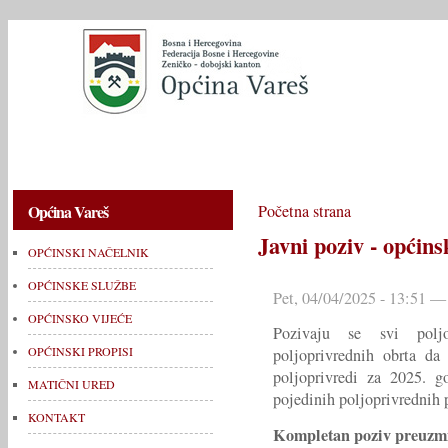
OPĆINSKI NAČELNIK
OPĆINSKE SLUŽBE
OPĆINSKO V
Općina Vareš
Početna strana
Javni poziv - općins
OPĆINSKI NAČELNIK
OPĆINSKE SLUŽBE
Pet, 04/04/2025 - 13:51 —
OPĆINSKO VIJEĆE
Pozivaju se svi poljo
OPĆINSKI PROPISI
poljoprivrednih obrta da
poljoprivredi za 2025. 
MATIČNI URED
pojedinih poljoprivrednih p
KONTAKT
Kompletan poziv preuzmi