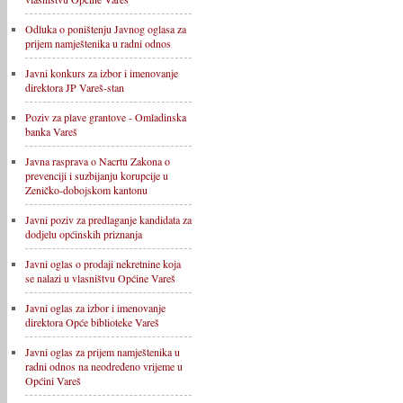
Odluka o poništenju Javnog oglasa za
prijem namještenika u radni odnos
Javni konkurs za izbor i imenovanje
direktora JP Vareš-stan
Poziv za plave grantove - Omladinska
banka Vareš
Javna rasprava o Nacrtu Zakona o
prevenciji i suzbijanju korupcije u
Zeničko-dobojskom kantonu
Javni poziv za predlaganje kandidata za
dodjelu općinskih priznanja
Javni oglas o prodaji nekretnine koja
se nalazi u vlasništvu Općine Vareš
Javni oglas za izbor i imenovanje
direktora Opće biblioteke Vareš
Javni oglas za prijem namještenika u
radni odnos na neodređeno vrijeme u
Općini Vareš