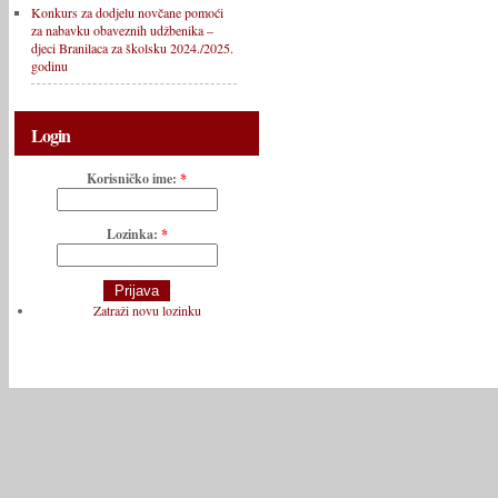
Konkurs za dodjelu novčane pomoći
za nabavku obaveznih udžbenika –
djeci Branilaca za školsku 2024./2025.
godinu
Login
Korisničko ime:
*
Lozinka:
*
Zatraži novu lozinku