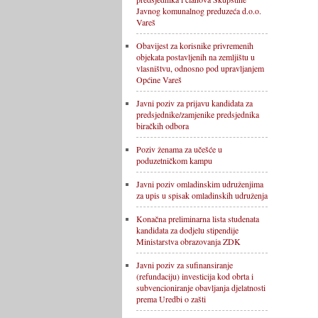
Javnog komunalnog preduzeća d.o.o.
Vareš
Obavijest za korisnike privremenih
objekata postavljenih na zemljištu u
vlasništvu, odnosno pod upravljanjem
Općine Vareš
Javni poziv za prijavu kandidata za
predsjednike/zamjenike predsjednika
biračkih odbora
Poziv ženama za učešće u
poduzetničkom kampu
Javni poziv omladinskim udruženjima
za upis u spisak omladinskih udruženja
Konačna preliminarna lista studenata
kandidata za dodjelu stipendije
Ministarstva obrazovanja ZDK
Javni poziv za sufinansiranje
(refundaciju) investicija kod obrta i
subvencioniranje obavljanja djelatnosti
prema Uredbi o zašti