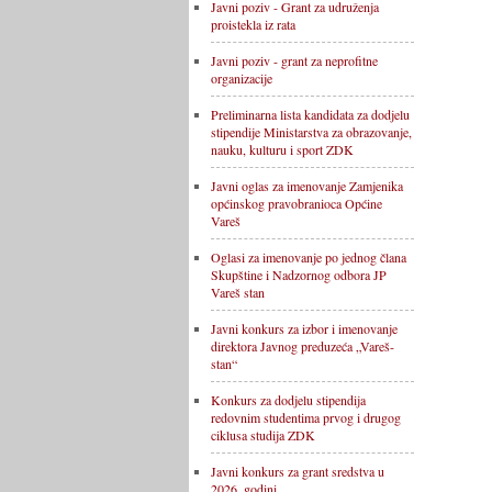
Javni poziv - Grant za udruženja
proistekla iz rata
Javni poziv - grant za neprofitne
organizacije
Preliminarna lista kandidata za dodjelu
stipendije Ministarstva za obrazovanje,
nauku, kulturu i sport ZDK
Javni oglas za imenovanje Zamjenika
općinskog pravobranioca Općine
Vareš
Oglasi za imenovanje po jednog člana
Skupštine i Nadzornog odbora JP
Vareš stan
Javni konkurs za izbor i imenovanje
direktora Javnog preduzeća „Vareš-
stan“
Konkurs za dodjelu stipendija
redovnim studentima prvog i drugog
ciklusa studija ZDK
Javni konkurs za grant sredstva u
2026. godini