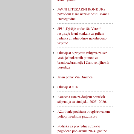
JAVNI LITERARNI KONKURS
povodom Dana nezavisnosti Bosne i
Hercegovine
JPU „Dječije obdanište Vareš“
raspisuje javni konkurs za prijem
radnika u radni odnos na određeno
vrijeme
Obavijest o prijemu zahtjeva za sve
vrste jednokratnih pomoći za
branioce/branitelje i članove njihovih
porodica
Javni poziv Via Dinarica
Obavijest OIK
Konačna lista za dodjelu boračkih
stipendija za studijsku 2025.-2026.
Ažuriranje podataka o registrovanom
poljoprivrednom gazdinstvu
Podrška za privredne subjekte
pogođene poplavama 2024. godine