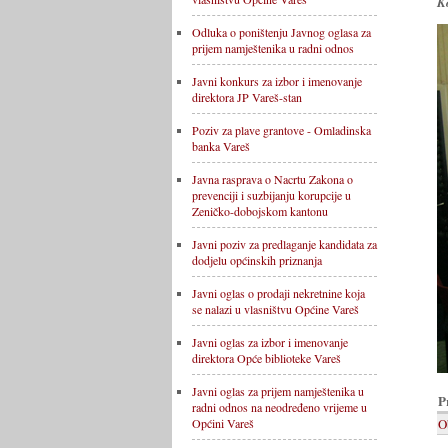
K
Odluka o poništenju Javnog oglasa za
prijem namještenika u radni odnos
Javni konkurs za izbor i imenovanje
direktora JP Vareš-stan
Poziv za plave grantove - Omladinska
banka Vareš
Javna rasprava o Nacrtu Zakona o
prevenciji i suzbijanju korupcije u
Zeničko-dobojskom kantonu
Javni poziv za predlaganje kandidata za
dodjelu općinskih priznanja
Javni oglas o prodaji nekretnine koja
se nalazi u vlasništvu Općine Vareš
Javni oglas za izbor i imenovanje
direktora Opće biblioteke Vareš
Javni oglas za prijem namještenika u
P
radni odnos na neodređeno vrijeme u
O
Općini Vareš