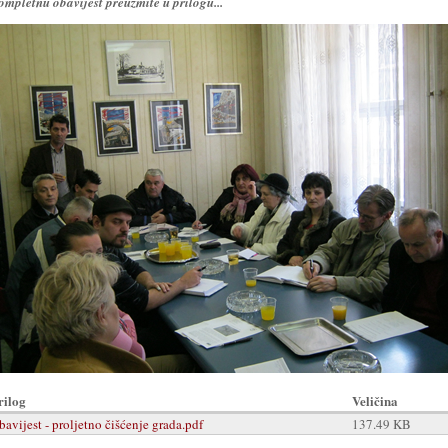
ompletnu obavijest preuzmite u prilogu...
rilog
Veličina
bavijest - proljetno čišćenje grada.pdf
137.49 KB