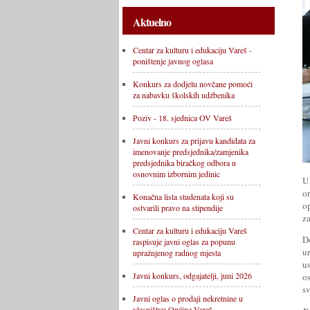
Aktuelno
Centar za kulturu i edukaciju Vareš -
poništenje javnog oglasa
Konkurs za dodjelu novčane pomoći
za nabavku školskih udžbenika
Poziv - 18. sjednica OV Vareš
Javni konkurs za prijavu kandidata za
imenovanje predsjednika/zamjenika
predsjednika biračkog odbora u
osnovnim izbornim jedinic
U
or
Konačna lista studenata koji su
o
ostvarili pravo na stipendije
za
Centar za kulturu i edukaciju Vareš
D
raspisuje javni oglas za popunu
u
upražnjenog radnog mjesta
us
Javni konkurs, odgajatelji, juni 2026
os
s
Javni oglas o prodaji nekretnine u
vlasništvu Općine Vareš