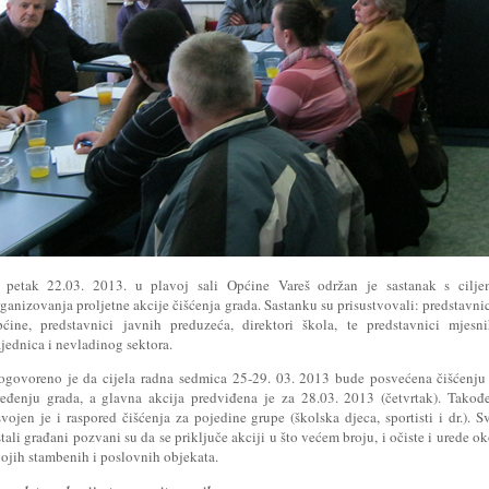
 petak 22.03. 2013. u plavoj sali Općine Vareš održan je sastanak s cilje
ganizovanja proljetne akcije čišćenja grada. Sastanku su prisustvovali: predstavni
pćine, predstavnici javnih preduzeća, direktori škola, te predstavnici mjesn
jednica i nevladinog sektora.
ogovoreno je da cijela radna sedmica 25-29. 03. 2013 bude posvećena čišćenju
ređenju grada, a glavna akcija predviđena je za 28.03. 2013 (četvrtak). Takođ
vojen je i raspored čišćenja za pojedine grupe (školska djeca, sportisti i dr.). S
tali građani pozvani su da se priključe akciji u što većem broju, i očiste i urede o
vojih stambenih i poslovnih objekata.