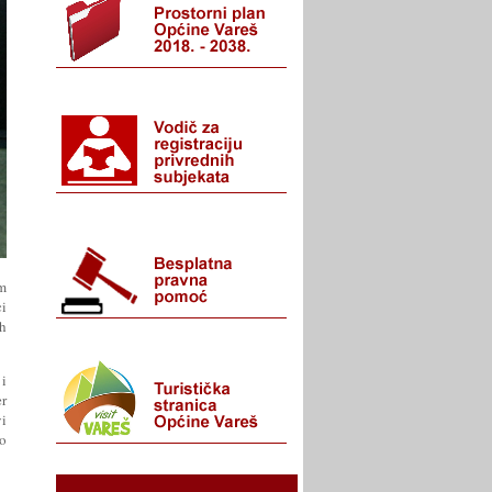
m
ci
ih
 i
er
vi
ko