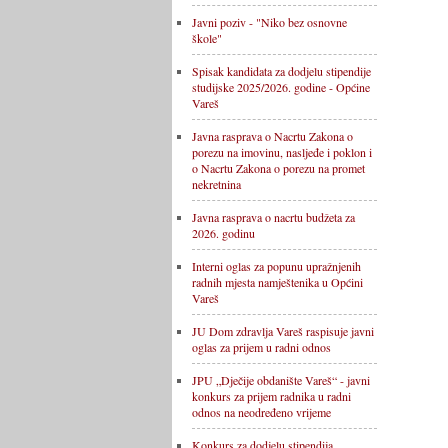
Javni poziv - "Niko bez osnovne
škole"
Spisak kandidata za dodjelu stipendije
studijske 2025/2026. godine - Općine
Vareš
Javna rasprava o Nacrtu Zakona o
porezu na imovinu, nasljeđe i poklon i
o Nacrtu Zakona o porezu na promet
nekretnina
Javna rasprava o nacrtu budžeta za
2026. godinu
Interni oglas za popunu upražnjenih
radnih mjesta namještenika u Općini
Vareš
JU Dom zdravlja Vareš raspisuje javni
oglas za prijem u radni odnos
JPU „Dječije obdanište Vareš“ - javni
konkurs za prijem radnika u radni
odnos na neodređeno vrijeme
Konkurs za dodjelu stipendija