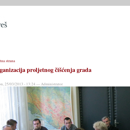
SLUŽBE
OPĆINSKO VIJEĆE
OPĆINSKI PROPISI
MATIČN
tna strana
ganizacija proljetnog čišćenja grada
on, 25/03/2013 - 13:24 — Administrator