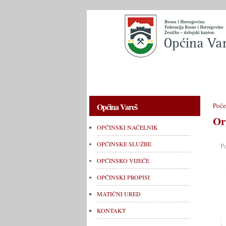
OPĆINSKI NAČELNIK
OPĆINSKE 
Općina Vareš
Poče
Or
OPĆINSKI NAČELNIK
OPĆINSKE SLUŽBE
P
OPĆINSKO VIJEĆE
OPĆINSKI PROPISI
MATIČNI URED
KONTAKT