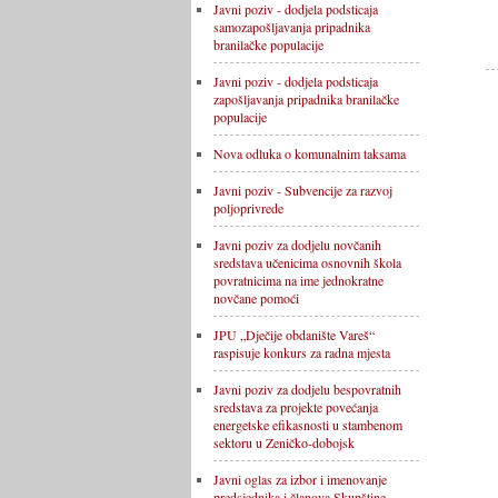
Javni poziv - dodjela podsticaja
samozapošljavanja pripadnika
branilačke populacije
Javni poziv - dodjela podsticaja
zapošljavanja pripadnika branilačke
populacije
Nova odluka o komunalnim taksama
Javni poziv - Subvencije za razvoj
poljoprivrede
Javni poziv za dodjelu novčanih
sredstava učenicima osnovnih škola
povratnicima na ime jednokratne
novčane pomoći
JPU „Dječije obdanište Vareš“
raspisuje konkurs za radna mjesta
Javni poziv za dodjelu bespovratnih
sredstava za projekte povećanja
energetske efikasnosti u stambenom
sektoru u Zeničko-dobojsk
Javni oglas za izbor i imenovanje
predsjednika i članova Skupštine