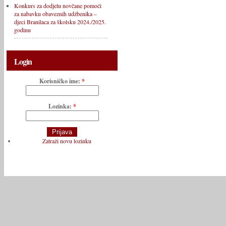
Konkurs za dodjelu novčane pomoći
za nabavku obaveznih udžbenika –
djeci Branilaca za školsku 2024./2025.
godinu
Login
Korisničko ime:
*
Lozinka:
*
Zatraži novu lozinku