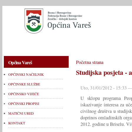
OPĆINSKI NAČELNIK
OPĆINSKE SLUŽBE
OPĆINSKO V
Općina Vareš
Početna strana
Studijska posjeta - 
OPĆINSKI NAČELNIK
OPĆINSKE SLUŽBE
Uto, 31/01/2012 - 15:33 —
OPĆINSKO VIJEĆE
U sklopu programa Peop
OPĆINSKI PROPISI
iskazivanje interesa za uč
civilnog društva u studij
MATIČNI URED
doprinos omladinskih organ
KONTAKT
2012. godine u Briselu. Vi