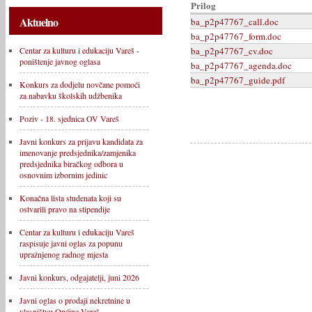
Prilog
Aktuelno
ba_p2p47767_call.doc
ba_p2p47767_form.doc
ba_p2p47767_cv.doc
Centar za kulturu i edukaciju Vareš -
poništenje javnog oglasa
ba_p2p47767_agenda.doc
ba_p2p47767_guide.pdf
Konkurs za dodjelu novčane pomoći
za nabavku školskih udžbenika
Poziv - 18. sjednica OV Vareš
Javni konkurs za prijavu kandidata za
imenovanje predsjednika/zamjenika
predsjednika biračkog odbora u
osnovnim izbornim jedinic
Konačna lista studenata koji su
ostvarili pravo na stipendije
Centar za kulturu i edukaciju Vareš
raspisuje javni oglas za popunu
upražnjenog radnog mjesta
Javni konkurs, odgajatelji, juni 2026
Javni oglas o prodaji nekretnine u
vlasništvu Općine Vareš