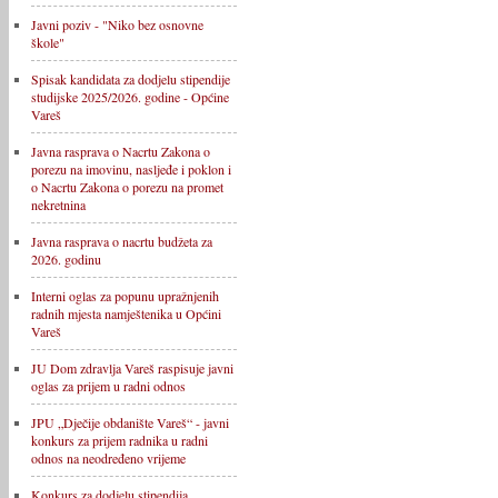
Javni poziv - "Niko bez osnovne
škole"
Spisak kandidata za dodjelu stipendije
studijske 2025/2026. godine - Općine
Vareš
Javna rasprava o Nacrtu Zakona o
porezu na imovinu, nasljeđe i poklon i
o Nacrtu Zakona o porezu na promet
nekretnina
Javna rasprava o nacrtu budžeta za
2026. godinu
Interni oglas za popunu upražnjenih
radnih mjesta namještenika u Općini
Vareš
JU Dom zdravlja Vareš raspisuje javni
oglas za prijem u radni odnos
JPU „Dječije obdanište Vareš“ - javni
konkurs za prijem radnika u radni
odnos na neodređeno vrijeme
Konkurs za dodjelu stipendija