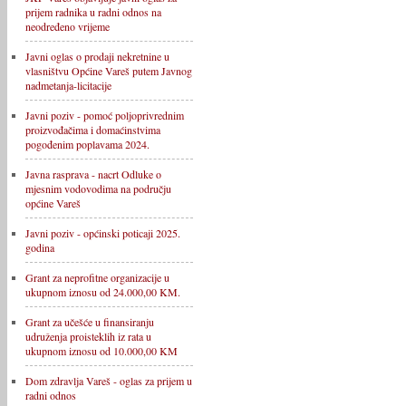
prijem radnika u radni odnos na
neodređeno vrijeme
Javni oglas o prodaji nekretnine u
vlasništvu Općine Vareš putem Javnog
nadmetanja-licitacije
Javni poziv - pomoć poljoprivrednim
proizvođačima i domaćinstvima
pogođenim poplavama 2024.
Javna rasprava - nacrt Odluke o
mjesnim vodovodima na području
općine Vareš
Javni poziv - općinski poticaji 2025.
godina
Grant za neprofitne organizacije u
ukupnom iznosu od 24.000,00 KM.
Grant za učešće u finansiranju
udruženja proisteklih iz rata u
ukupnom iznosu od 10.000,00 KM
Dom zdravlja Vareš - oglas za prijem u
radni odnos