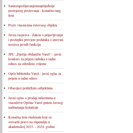
Samozapošljavanje/unaprijeđenje
postojećeg poslovanja - konačna rang
lista
Poziv vlasnicima ruševnog objekta
Javna rasprava - Zakon o prijavljivanju
i postupku provjere podataka o imovini
nosioca javnih funkcija
JPU „Dječije obdanište Vareš“ - javni
konkurs za prijem radnika u radni
odnos na određeno vrijeme
Opća biblioteka Vareš - javni oglas za
prijem u radni odnos
Obavijest političkim subjektima
Javni oglas o prodaji nekretnina u
vlasništvu Općine Vareš putem Javnog
nadmetanja-licitaticije
Konačna lista studenata koji su
ostvarili pravo na stipendiju u
akademskoj 2023. - 2024. godini