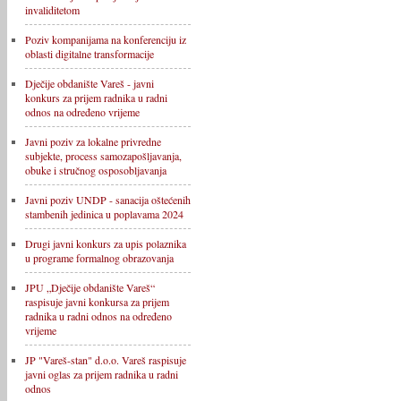
invaliditetom
Poziv kompanijama na konferenciju iz
oblasti digitalne transformacije
Dječije obdanište Vareš - javni
konkurs za prijem radnika u radni
odnos na određeno vrijeme
Javni poziv za lokalne privredne
subjekte, process samozapošljavanja,
obuke i stručnog osposobljavanja
Javni poziv UNDP - sanacija oštećenih
stambenih jedinica u poplavama 2024
Drugi javni konkurs za upis polaznika
u programe formalnog obrazovanja
JPU „Dječije obdanište Vareš“
raspisuje javni konkursa za prijem
radnika u radni odnos na određeno
vrijeme
JP "Vareš-stan" d.o.o. Vareš raspisuje
javni oglas za prijem radnika u radni
odnos