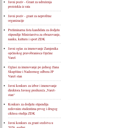
Javni poziv - Grant za udruženja
proistekla iz rata
Javni poziv - grant za neprofitne
organizacije
Preliminarna lista kandidata za dodjelu
stipendije Ministarstva za obrazovanje,
nauku, kulturu i sport ZDK
Javni oglas za imenovanje Zamjenika
općinskog pravobranioca Općine
Vareš
Oglasi za imenovanje po jednog člana
Skupštine i Nadzornog odbora JP
Vareš stan
Javni konkurs za izbor i imenovanje
direktora Javnog preduzeća „Vareš-
stan“
Konkurs za dodjelu stipendija
redovnim studentima prvog i drugog
ciklusa studija ZDK
Javni konkurs za grant sredstva u
2026. godini