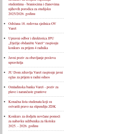
studentima - braniocima i članovima
njihovih porodica za studijsku
2025/2026. godinu
Održana 18. redovna sjednica OV
Vareš
Upravni odbor i direktorica JPU
„Dječije obdanište Vareš“ raspisuju
konkurs za prijem 4 radnika
Javni poziv za obavljanje poslova
upravitelja
JU Dom zdravlja Vareš raspisuje javni
oglas za prijem u radni odnos
Omladinska banka Vareš - poziv za
plave i narančaste grantove
Konačna lista studenata koji su
ostvarili pravo na stipendiju ZDK
Konkurs za dodjelu novčane pomoći
za nabavku udžbenika za školsku
2025. - 2026. godinu