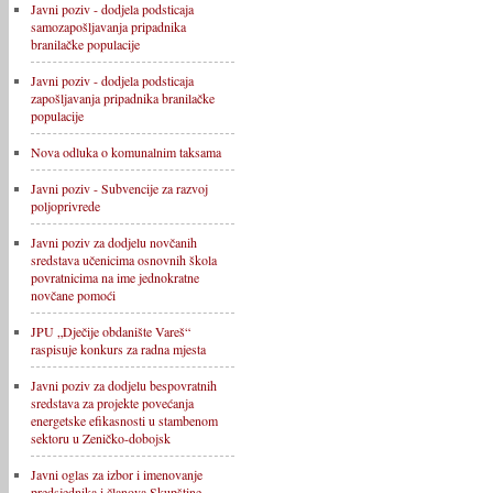
Javni poziv - dodjela podsticaja
samozapošljavanja pripadnika
branilačke populacije
Javni poziv - dodjela podsticaja
zapošljavanja pripadnika branilačke
populacije
Nova odluka o komunalnim taksama
Javni poziv - Subvencije za razvoj
poljoprivrede
Javni poziv za dodjelu novčanih
sredstava učenicima osnovnih škola
povratnicima na ime jednokratne
novčane pomoći
JPU „Dječije obdanište Vareš“
raspisuje konkurs za radna mjesta
Javni poziv za dodjelu bespovratnih
sredstava za projekte povećanja
energetske efikasnosti u stambenom
sektoru u Zeničko-dobojsk
Javni oglas za izbor i imenovanje
predsjednika i članova Skupštine