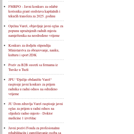
FMRPO - Javni konkurs za odabir
korisnika grant sredstava kapitalnih i
tekućih transfera za 2025. godinu
Općina Vareš, objavljuje javni oglas za
popunu upražnjenih radnih mjesta
namještenika na neodređeno vrijeme
Konkurs za dodjelu stipendija
Ministarstva za obrazovanje, nauku,
kulturu i sport ZDK
Poziv za B2B susreti sa firmama iz
Turske u Tuzli
JPU “Dječije obdanište Vareš“
raspisuje javni konkurs za prijem
radnika u radni odnos na određeno
vrijeme
JU Dom zdravlja Vareš raspisuje javni
oglas za prijem u radni odnos na
slijedeće radno mjesto - Doktor
medicine 1 izvršilac
Javni pozivi Fonda za profesionalnu
rehabilitaciju i zapošljavanje osoba sa