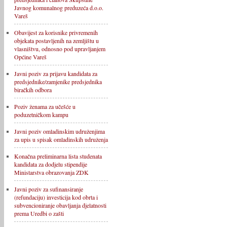
Javnog komunalnog preduzeća d.o.o.
Vareš
Obavijest za korisnike privremenih
objekata postavljenih na zemljištu u
vlasništvu, odnosno pod upravljanjem
Općine Vareš
Javni poziv za prijavu kandidata za
predsjednike/zamjenike predsjednika
biračkih odbora
Poziv ženama za učešće u
poduzetničkom kampu
Javni poziv omladinskim udruženjima
za upis u spisak omladinskih udruženja
Konačna preliminarna lista studenata
kandidata za dodjelu stipendije
Ministarstva obrazovanja ZDK
Javni poziv za sufinansiranje
(refundaciju) investicija kod obrta i
subvencioniranje obavljanja djelatnosti
prema Uredbi o zašti