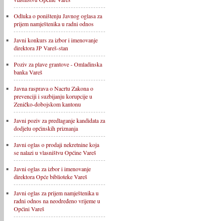
Odluka o poništenju Javnog oglasa za
prijem namještenika u radni odnos
Javni konkurs za izbor i imenovanje
direktora JP Vareš-stan
Poziv za plave grantove - Omladinska
banka Vareš
Javna rasprava o Nacrtu Zakona o
prevenciji i suzbijanju korupcije u
Zeničko-dobojskom kantonu
Javni poziv za predlaganje kandidata za
dodjelu općinskih priznanja
Javni oglas o prodaji nekretnine koja
se nalazi u vlasništvu Općine Vareš
Javni oglas za izbor i imenovanje
direktora Opće biblioteke Vareš
Javni oglas za prijem namještenika u
radni odnos na neodređeno vrijeme u
Općini Vareš