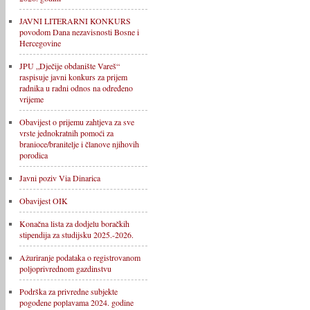
JAVNI LITERARNI KONKURS
povodom Dana nezavisnosti Bosne i
Hercegovine
JPU „Dječije obdanište Vareš“
raspisuje javni konkurs za prijem
radnika u radni odnos na određeno
vrijeme
Obavijest o prijemu zahtjeva za sve
vrste jednokratnih pomoći za
branioce/branitelje i članove njihovih
porodica
Javni poziv Via Dinarica
Obavijest OIK
Konačna lista za dodjelu boračkih
stipendija za studijsku 2025.-2026.
Ažuriranje podataka o registrovanom
poljoprivrednom gazdinstvu
Podrška za privredne subjekte
pogođene poplavama 2024. godine