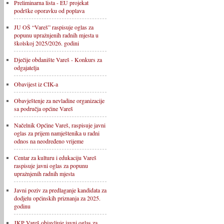
Preliminarna lista - EU projekat
podrške oporavku od poplava
JU OŠ “Vareš” raspisuje oglas za
popunu upražnjenih radnih mjesta u
školskoj 2025/2026. godini
Dječije obdanište Vareš - Konkurs za
odgajatelja
Obavijest iz CIK-a
Obavještenje za nevladine organizacije
sa područja općine Vareš
Načelnik Općine Vareš, raspisuje javni
oglas za prijem namještenika u radni
odnos na neodređeno vrijeme
Centar za kulturu i edukaciju Vareš
raspisuje javni oglas za popunu
upražnjenih radnih mjesta
Javni poziv za predlaganje kandidata za
dodjelu općinskih priznanja za 2025.
godinu
JKP Vareš objavljuje javni oglas za