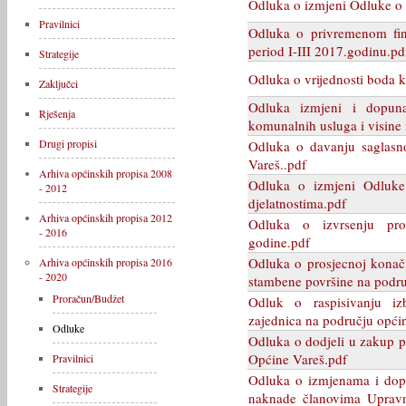
Odluka o izmjeni Odluke o
Pravilnici
Odluka o privremenom fin
period I-III 2017.godinu.pd
Strategije
Odluka o vrijednosti boda
Zaključci
Odluka izmjeni i dopun
Rješenja
komunalnih usluga i visine
Drugi propisi
Odluka o davanju saglasn
Vareš..pdf
Arhiva općinskih propisa 2008
Odluka o izmjeni Odluk
- 2012
djelatnostima.pdf
Arhiva općinskih propisa 2012
Odluka o izvrsenju pr
- 2016
godine.pdf
Odluka o prosjecnoj konač
Arhiva općinskih propisa 2016
- 2020
stambene površine na podru
Proračun/Budžet
Odluk o raspisivanju iz
zajednica na području opći
Odluke
Odluka o dodjeli u zakup p
Općine Vareš.pdf
Pravilnici
Odluka o izmjenama i dop
Strategije
naknade članovima Upravni