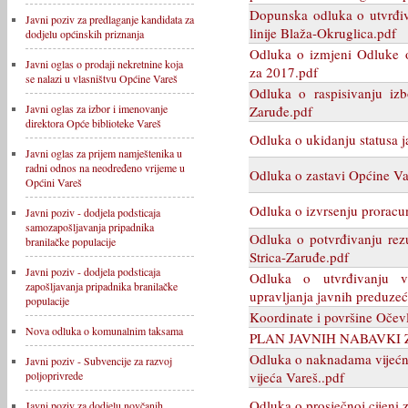
Dopunska odluka o utvrđiv
Javni poziv za predlaganje kandidata za
linije Blaža-Okruglica.pdf
dodjelu općinskih priznanja
Odluka o izmjeni Odluke o
Javni oglas o prodaji nekretnine koja
za 2017.pdf
se nalazi u vlasništvu Općine Vareš
Odluka o raspisivanju izb
Javni oglas za izbor i imenovanje
Zaruđe.pdf
direktora Opće biblioteke Vareš
Odluka o ukidanju statusa 
Javni oglas za prijem namještenika u
radni odnos na neodređeno vrijeme u
Odluka o zastavi Općine Va
Općini Vareš
Odluka o izvrsenju proracu
Javni poziv - dodjela podsticaja
samozapošljavanja pripadnika
Odluka o potvrđivanju rez
branilačke populacije
Strica-Zaruđe.pdf
Javni poziv - dodjela podsticaja
Odluka o utvrđivanju v
zapošljavanja pripadnika branilačke
upravljanja javnih preduzeć
populacije
Koordinate i površine Očevl
Nova odluka o komunalnim taksama
PLAN JAVNIH NABAVKI Z
Odluka o naknadama vijećni
Javni poziv - Subvencije za razvoj
vijeća Vareš..pdf
poljoprivrede
Odluka o prosječnoj cijeni 
Javni poziv za dodjelu novčanih