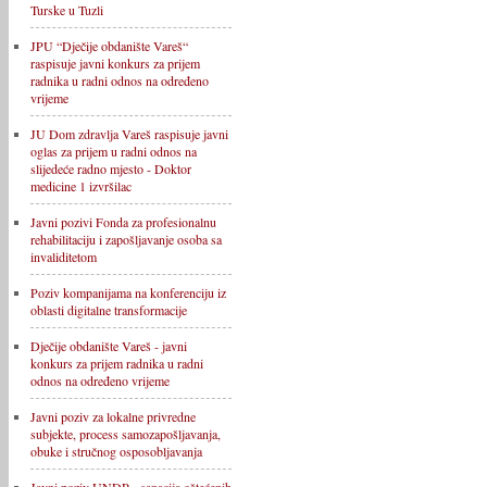
Turske u Tuzli
JPU “Dječije obdanište Vareš“
raspisuje javni konkurs za prijem
radnika u radni odnos na određeno
vrijeme
JU Dom zdravlja Vareš raspisuje javni
oglas za prijem u radni odnos na
slijedeće radno mjesto - Doktor
medicine 1 izvršilac
Javni pozivi Fonda za profesionalnu
rehabilitaciju i zapošljavanje osoba sa
invaliditetom
Poziv kompanijama na konferenciju iz
oblasti digitalne transformacije
Dječije obdanište Vareš - javni
konkurs za prijem radnika u radni
odnos na određeno vrijeme
Javni poziv za lokalne privredne
subjekte, process samozapošljavanja,
obuke i stručnog osposobljavanja