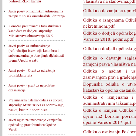
vlasništva na stanovima.pdf
poduzetničkom kampu
Odluka o davanju na upravl
Javni poziv omladinskim udruženjima
za upis u spisak omladinskih udruženja
Odluka o izmjenama Odluke
nekretninom.pdf
Konačna preliminarna lista studenata
kandidata za dodjelu stipendije
Odluka o dodjeli općinskog
Ministarstva obrazovanja ZDK
Vareš za 2018. godinu.pdf
Javni poziv za sufinansiranje
Odluka o dodjeli općinskog
(refundaciju) investicija kod obrta i
subvencioniranje obavljanja djelatnosti
Odluka o davanju saglas
prema Uredbi o zašti
zamjeni prava vlasništva n
Odluka o načinu i uslo
Javni poziv - Grant za udruženja
proistekla iz rata
zasnivanjem prava građenja
Dopunska odluka o utvrđi
Javni poziv - grant za neprofitne
katastarska općina daštansk
organizacije
Odluka o izmjenama i
Preliminarna lista kandidata za dodjelu
administrativnim taksama.p
stipendije Ministarstva za obrazovanje,
Odluka o izmjeni Odluke o
nauku, kulturu i sport ZDK
cijeni m2 korisne površi
Javni oglas za imenovanje Zamjenika
općine Vareš u 2017..pdf
općinskog pravobranioca Općine
Vareš
Odluka o osnivanju Poslov