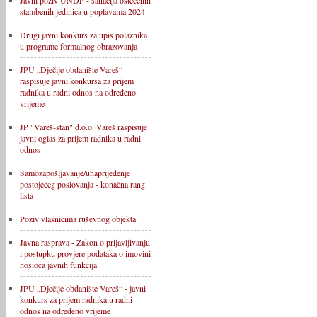
Javni poziv UNDP - sanacija oštećenih
stambenih jedinica u poplavama 2024
Drugi javni konkurs za upis polaznika
u programe formalnog obrazovanja
JPU „Dječije obdanište Vareš“
raspisuje javni konkursa za prijem
radnika u radni odnos na određeno
vrijeme
JP "Vareš-stan" d.o.o. Vareš raspisuje
javni oglas za prijem radnika u radni
odnos
Samozapošljavanje/unaprijeđenje
postojećeg poslovanja - konačna rang
lista
Poziv vlasnicima ruševnog objekta
Javna rasprava - Zakon o prijavljivanju
i postupku provjere podataka o imovini
nosioca javnih funkcija
JPU „Dječije obdanište Vareš“ - javni
konkurs za prijem radnika u radni
odnos na određeno vrijeme