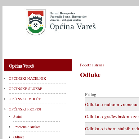
OPĆINSKI NAČELNIK
OPĆINSKE SLUŽBE
OPĆINSKO V
Općina Vareš
Početna strana
Odluke
OPĆINSKI NAČELNIK
OPĆINSKE SLUŽBE
Prilog
OPĆINSKO VIJEĆE
Odluka o radnom vremenu.
OPĆINSKI PROPISI
Odluka o građevinskom zem
Statut
Proračun / Budžet
Odluka o izboru stalnih rad
Odluke