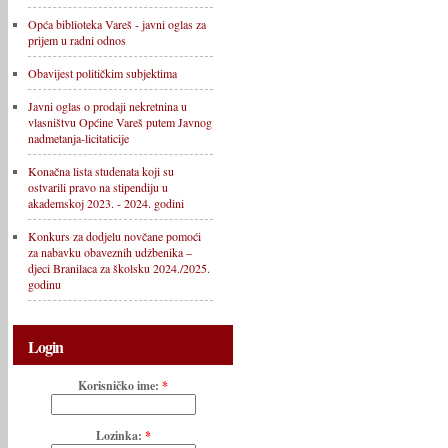
Opća biblioteka Vareš - javni oglas za
prijem u radni odnos
Obavijest političkim subjektima
Javni oglas o prodaji nekretnina u
vlasništvu Općine Vareš putem Javnog
nadmetanja-licitaticije
Konačna lista studenata koji su
ostvarili pravo na stipendiju u
akademskoj 2023. - 2024. godini
Konkurs za dodjelu novčane pomoći
za nabavku obaveznih udžbenika –
djeci Branilaca za školsku 2024./2025.
godinu
Login
Korisničko ime:
*
Lozinka:
*