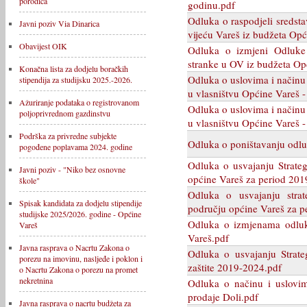
porodica
godinu.pdf
Odluka o raspodjeli sredst
Javni poziv Via Dinarica
vijeću Vareš iz budžeta Op
Obavijest OIK
Odluka o izmjeni Odluke 
stranke u OV iz budžeta Op
Konačna lista za dodjelu boračkih
Odluka o uslovima i načinu
stipendija za studijsku 2025.-2026.
u vlasništvu Općine Vareš 
Ažuriranje podataka o registrovanom
Odluka o uslovima i načinu
poljoprivrednom gazdinstvu
u vlasništvu Općine Vareš -
Podrška za privredne subjekte
Odluka o poništavanju odl
pogođene poplavama 2024. godine
Odluka o usvajanju Strateg
Javni poziv - "Niko bez osnovne
općine Vareš za period 201
škole"
Odluka o usvajanju strate
Spisak kandidata za dodjelu stipendije
području općine Vareš za p
studijske 2025/2026. godine - Općine
Odluka o izmjenama odluke
Vareš
Vareš.pdf
Javna rasprava o Nacrtu Zakona o
Odluka o usvajanju Strateg
porezu na imovinu, nasljeđe i poklon i
zaštite 2019-2024.pdf
o Nacrtu Zakona o porezu na promet
nekretnina
Odluka o načinu i uslovim
prodaje Doli.pdf
Javna rasprava o nacrtu budžeta za