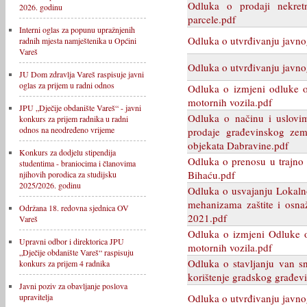
Odluka o prodaji nekretn
2026. godinu
parcele.pdf
Interni oglas za popunu upražnjenih
Odluka o utvrđivanju javno
radnih mjesta namještenika u Općini
Vareš
Odluka o utvrđivanju javno
JU Dom zdravlja Vareš raspisuje javni
oglas za prijem u radni odnos
Odluka o izmjeni odluke o
motornih vozila.pdf
JPU „Dječije obdanište Vareš“ - javni
Odluka o načinu i uslovim
konkurs za prijem radnika u radni
odnos na neodređeno vrijeme
prodaje građevinskog zeml
objekata Dabravine.pdf
Konkurs za dodjelu stipendija
Odluka o prenosu u trajno 
studentima - braniocima i članovima
Bihaću.pdf
njihovih porodica za studijsku
2025/2026. godinu
Odluka o usvajanju Lokaln
mehanizama zaštite i osna
Održana 18. redovna sjednica OV
2021.pdf
Vareš
Odluka o izmjeni Odluke o
Upravni odbor i direktorica JPU
motornih vozila.pdf
„Dječije obdanište Vareš“ raspisuju
Odluka o stavljanju van s
konkurs za prijem 4 radnika
korištenje gradskog građevi
Javni poziv za obavljanje poslova
Odluka o utvrđivanju javno
upravitelja