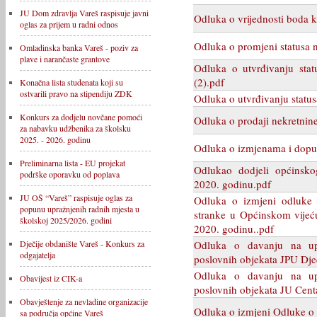
JU Dom zdravlja Vareš raspisuje javni
Odluka o vrijednosti boda
oglas za prijem u radni odnos
Odluka o promjeni statusa n
Omladinska banka Vareš - poziv za
plave i narančaste grantove
Odluka o utvrđivanju stat
(2).pdf
Konačna lista studenata koji su
ostvarili pravo na stipendiju ZDK
Odluka o utvrđivanju status
Konkurs za dodjelu novčane pomoći
Odluka o prodaji nekretnin
za nabavku udžbenika za školsku
2025. - 2026. godinu
Odluka o izmjenama i dopu
Preliminarna lista - EU projekat
Odlukao dodjeli općinsko
podrške oporavku od poplava
2020. godinu.pdf
JU OŠ “Vareš” raspisuje oglas za
Odluka o izmjeni odluke o
popunu upražnjenih radnih mjesta u
stranke u Općinskom vijeć
školskoj 2025/2026. godini
2020. godinu..pdf
Odluka o davanju na upra
Dječije obdanište Vareš - Konkurs za
odgajatelja
poslovnih objekata JPU Dječ
Odluka o davanju na upra
Obavijest iz CIK-a
poslovnih objekata JU Centa
Obavještenje za nevladine organizacije
Odluka o izmjeni Odluke o 
sa područja općine Vareš