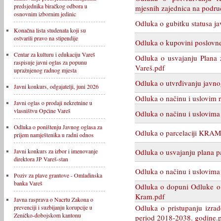
predsjednika biračkog odbora u
mjesnih zajednica na podru
osnovnim izbornim jedinic
Odluka o gubitku statusa j
Konačna lista studenata koji su
ostvarili pravo na stipendije
Odluka o kupovini poslovne
Centar za kulturu i edukaciju Vareš
Odluka o usvajanju Plana 
raspisuje javni oglas za popunu
Vareš.pdf
upražnjenog radnog mjesta
Odluka o utvrđivanju javno
Javni konkurs, odgajatelji, juni 2026
Odluka o načinu i uslovim 
Javni oglas o prodaji nekretnine u
vlasništvu Općine Vareš
Odluka o načinu i uslovima
Odluka o poništenju Javnog oglasa za
Odluka o parcelaciji KRAM
prijem namještenika u radni odnos
Odluka o usvajanju plana pa
Javni konkurs za izbor i imenovanje
direktora JP Vareš-stan
Odluka o načinu i uslovima
Poziv za plave grantove - Omladinska
banka Vareš
Odluka o dopuni Odluke o u
Kram.pdf
Javna rasprava o Nacrtu Zakona o
Odluka o pristupanju izra
prevenciji i suzbijanju korupcije u
Zeničko-dobojskom kantonu
period 2018-2038. godine.