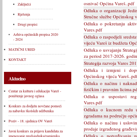
osnivač Općina Vareš..pdf
Zaključci
Odluka o organizaciji Jed
Rješenja
Stručne službe Općinskog v
Odluka o pokretanju aktiv
Drugi propisi
Vares.pdf
Arhiva općinskih propisa 2020
Odluka o raspodjeli sredst
- 2024
vijeću Vareš iz budžeta Opć
Odluka o usvajanju Strategi
MATIČNI URED
za period 2017-2026. godin
KONTAKT
Strategija razvoja Vares 20
Odluka i izmjeni i dopu
Općinskog vijeća Vareš..pd
Aktuelno
Odluka o načinu i naknad
fizičkim i pravnim licima.p
Centar za kulturu i edukaciju Vareš -
Odluka o uspostavi regi
poništenje javnog oglasa
Vares.pdf
Konkurs za dodjelu novčane pomoći
Odluka o kucnom redu u
za nabavku školskih udžbenika
zgradama na području općin
Poziv - 18. sjednica OV Vareš
Odluka o načinu i uslovim
prodaje izgrađenog građevi
Javni konkurs za prijavu kandidata za
Odluka o potvrđivanju re
imenovanje predsjednika/zamjenika