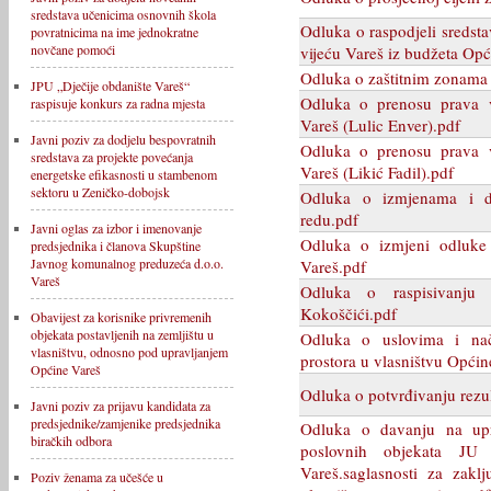
sredstava učenicima osnovnih škola
Odluka o raspodjeli sredst
povratnicima na ime jednokratne
novčane pomoći
vijeću Vareš iz budžeta Opć
Odluka o zaštitnim zonama
JPU „Dječije obdanište Vareš“
Odluka o prenosu prava v
raspisuje konkurs za radna mjesta
Vareš (Lulic Enver).pdf
Javni poziv za dodjelu bespovratnih
Odluka o prenosu prava v
sredstava za projekte povećanja
Vareš (Likić Fadil).pdf
energetske efikasnosti u stambenom
sektoru u Zeničko-dobojsk
Odluka o izmjenama i 
redu.pdf
Javni oglas za izbor i imenovanje
Odluka o izmjeni odluke 
predsjednika i članova Skupštine
Javnog komunalnog preduzeća d.o.o.
Vareš.pdf
Vareš
Odluka o raspisivanju
Kokoščići.pdf
Obavijest za korisnike privremenih
objekata postavljenih na zemljištu u
Odluka o uslovima i na
vlasništvu, odnosno pod upravljanjem
prostora u vlasništvu Općin
Općine Vareš
Odluka o potvrđivanju rezu
Javni poziv za prijavu kandidata za
predsjednike/zamjenike predsjednika
Odluka o davanju na upra
biračkih odbora
poslovnih objekata JU 
Vareš.saglasnosti za zakl
Poziv ženama za učešće u