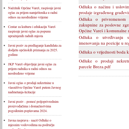
Odluka o načinu i uslovim
Načelnik Općine Vareš, raspisuje javni
prodaje izgrađenog građevi
oglas za prijem namještenika u radni
odnos na neodređeno vrijeme
Odluka o privremenom o
zakupnine za poslovne zgra
Centar za kulturu i edukaciju Vareš
Općine Vareš i komunalne n
raspisuje javni oglas za popunu
upražnjenih radnih mjesta
Odluka o utvrđivanju s
imenovanja na pozicije u re
Javni poziv za predlaganje kandidata za
dodjelu općinskih priznanja za 2025.
Odluka o vrijednosti boda
godinu
Odluke o prodaji nekretn
JKP Vareš objavljuje javni oglas za
parcele Breza.pdf
prijem radnika u radni odnos na
neodređeno vrijeme
Javni oglas o prodaji nekretnine u
vlasništvu Općine Vareš putem Javnog
nadmetanja-licitacije
Javni poziv - pomoć poljoprivrednim
proizvođačima i domaćinstvima
pogođenim poplavama 2024.
Javna rasprava - nacrt Odluke o
mjesnim vodovodima na području