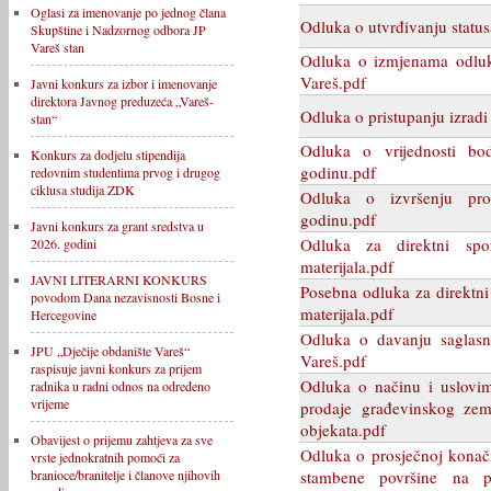
Oglasi za imenovanje po jednog člana
Odluka o utvrđivanju status
Skupštine i Nadzornog odbora JP
Vareš stan
Odluka o izmjenama odluke
Vareš.pdf
Javni konkurs za izbor i imenovanje
direktora Javnog preduzeća „Vareš-
Odluka o pristupanju izrad
stan“
Odluka o vrijednosti b
Konkurs za dodjelu stipendija
godinu.pdf
redovnim studentima prvog i drugog
ciklusa studija ZDK
Odluka o izvršenju pr
godinu.pdf
Javni konkurs za grant sredstva u
Odluka za direktni sp
2026. godini
materijala.pdf
JAVNI LITERARNI KONKURS
Posebna odluka za direktn
povodom Dana nezavisnosti Bosne i
materijala.pdf
Hercegovine
Odluka o davanju saglasn
JPU „Dječije obdanište Vareš“
Vareš.pdf
raspisuje javni konkurs za prijem
Odluka o načinu i uslovim
radnika u radni odnos na određeno
vrijeme
prodaje građevinskog zeml
objekata.pdf
Obavijest o prijemu zahtjeva za sve
Odluka o prosječnoj konač
vrste jednokratnih pomoći za
stambene površine na p
branioce/branitelje i članove njihovih