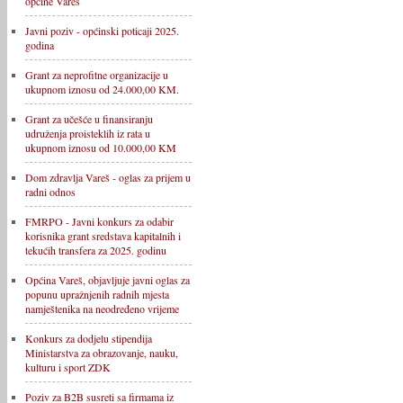
općine Vareš
Javni poziv - općinski poticaji 2025.
godina
Grant za neprofitne organizacije u
ukupnom iznosu od 24.000,00 KM.
Grant za učešće u finansiranju
udruženja proisteklih iz rata u
ukupnom iznosu od 10.000,00 KM
Dom zdravlja Vareš - oglas za prijem u
radni odnos
FMRPO - Javni konkurs za odabir
korisnika grant sredstava kapitalnih i
tekućih transfera za 2025. godinu
Općina Vareš, objavljuje javni oglas za
popunu upražnjenih radnih mjesta
namještenika na neodređeno vrijeme
Konkurs za dodjelu stipendija
Ministarstva za obrazovanje, nauku,
kulturu i sport ZDK
Poziv za B2B susreti sa firmama iz