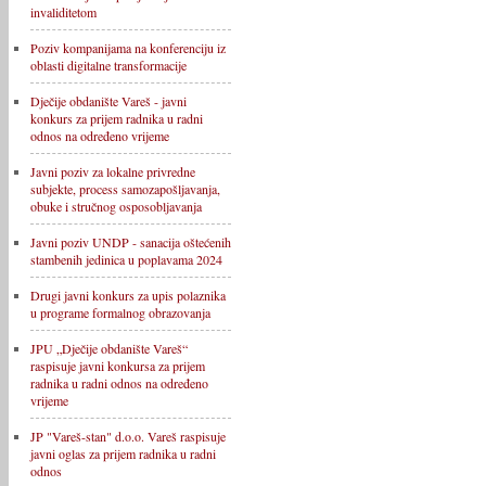
invaliditetom
Poziv kompanijama na konferenciju iz
oblasti digitalne transformacije
Dječije obdanište Vareš - javni
konkurs za prijem radnika u radni
odnos na određeno vrijeme
Javni poziv za lokalne privredne
subjekte, process samozapošljavanja,
obuke i stručnog osposobljavanja
Javni poziv UNDP - sanacija oštećenih
stambenih jedinica u poplavama 2024
Drugi javni konkurs za upis polaznika
u programe formalnog obrazovanja
JPU „Dječije obdanište Vareš“
raspisuje javni konkursa za prijem
radnika u radni odnos na određeno
vrijeme
JP "Vareš-stan" d.o.o. Vareš raspisuje
javni oglas za prijem radnika u radni
odnos