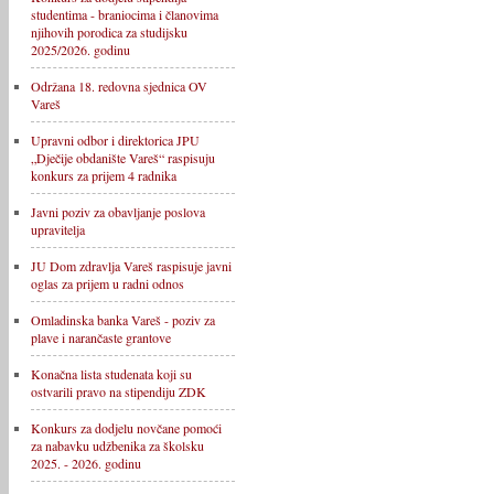
studentima - braniocima i članovima
njihovih porodica za studijsku
2025/2026. godinu
Održana 18. redovna sjednica OV
Vareš
Upravni odbor i direktorica JPU
„Dječije obdanište Vareš“ raspisuju
konkurs za prijem 4 radnika
Javni poziv za obavljanje poslova
upravitelja
JU Dom zdravlja Vareš raspisuje javni
oglas za prijem u radni odnos
Omladinska banka Vareš - poziv za
plave i narančaste grantove
Konačna lista studenata koji su
ostvarili pravo na stipendiju ZDK
Konkurs za dodjelu novčane pomoći
za nabavku udžbenika za školsku
2025. - 2026. godinu