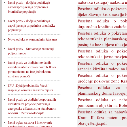
nabavku (usluga) nadzora 
Javni poziv - dodjela podsticaja
samozapošljavanja pripadnika
Posebna odluka o pokretanj
branilačke populacije
rijeke Stavnje kroz naselje 
Posebna odluka o pokr
Javni poziv - dodjela podsticaja
zapošljavanja pripadnika branilačke
dugoročno kreditno zaduže
populacije
Posebna odluka o pokretan
rekonstrukcija planinarsk
Nova odluka o komunalnim taksama
postupka bez objave obavje
Javni poziv - Subvencije za razvoj
Posebna odluka o pokre
poljoprivrede
rekonstrukcija javne rasvje
Posebna odluka o pokre
Javni poziv za dodjelu novčanih
sredstava učenicima osnovnih škola
sanacija klizišta i radovi 
povratnicima na ime jednokratne
Posebna odluka o pokre
novčane pomoći
uređenje poslovne zone Kra
JPU „Dječije obdanište Vareš“
Posebna odluka za nab
raspisuje konkurs za radna mjesta
planinarskog doma Javorje.
Posebna odluka za naba
Javni poziv za dodjelu bespovratnih
sredstava za projekte povećanja
pomoćnom objektu na Bob
energetske efikasnosti u stambenom
Posebna odluka za nabavk
sektoru u Zeničko-dobojsk
Kram II faza putem pre
Javni oglas za izbor i imenovanje
obavještenja.pdf
predsjednika i članova Skupštine