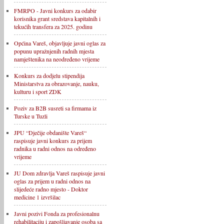
FMRPO - Javni konkurs za odabir
korisnika grant sredstava kapitalnih i
tekućih transfera za 2025. godinu
Općina Vareš, objavljuje javni oglas za
popunu upražnjenih radnih mjesta
namještenika na neodređeno vrijeme
Konkurs za dodjelu stipendija
Ministarstva za obrazovanje, nauku,
kulturu i sport ZDK
Poziv za B2B susreti sa firmama iz
Turske u Tuzli
JPU “Dječije obdanište Vareš“
raspisuje javni konkurs za prijem
radnika u radni odnos na određeno
vrijeme
JU Dom zdravlja Vareš raspisuje javni
oglas za prijem u radni odnos na
slijedeće radno mjesto - Doktor
medicine 1 izvršilac
Javni pozivi Fonda za profesionalnu
rehabilitaciju i zapošljavanje osoba sa