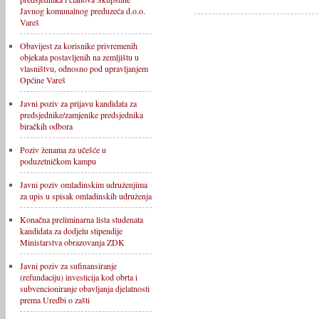
Javnog komunalnog preduzeća d.o.o.
Vareš
Obavijest za korisnike privremenih
objekata postavljenih na zemljištu u
vlasništvu, odnosno pod upravljanjem
Općine Vareš
Javni poziv za prijavu kandidata za
predsjednike/zamjenike predsjednika
biračkih odbora
Poziv ženama za učešće u
poduzetničkom kampu
Javni poziv omladinskim udruženjima
za upis u spisak omladinskih udruženja
Konačna preliminarna lista studenata
kandidata za dodjelu stipendije
Ministarstva obrazovanja ZDK
Javni poziv za sufinansiranje
(refundaciju) investicija kod obrta i
subvencioniranje obavljanja djelatnosti
prema Uredbi o zašti