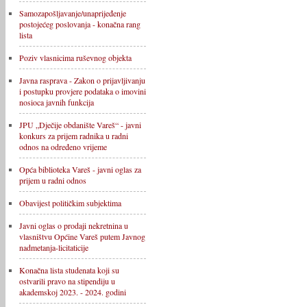
Samozapošljavanje/unaprijeđenje
postojećeg poslovanja - konačna rang
lista
Poziv vlasnicima ruševnog objekta
Javna rasprava - Zakon o prijavljivanju
i postupku provjere podataka o imovini
nosioca javnih funkcija
JPU „Dječije obdanište Vareš“ - javni
konkurs za prijem radnika u radni
odnos na određeno vrijeme
Opća biblioteka Vareš - javni oglas za
prijem u radni odnos
Obavijest političkim subjektima
Javni oglas o prodaji nekretnina u
vlasništvu Općine Vareš putem Javnog
nadmetanja-licitaticije
Konačna lista studenata koji su
ostvarili pravo na stipendiju u
akademskoj 2023. - 2024. godini