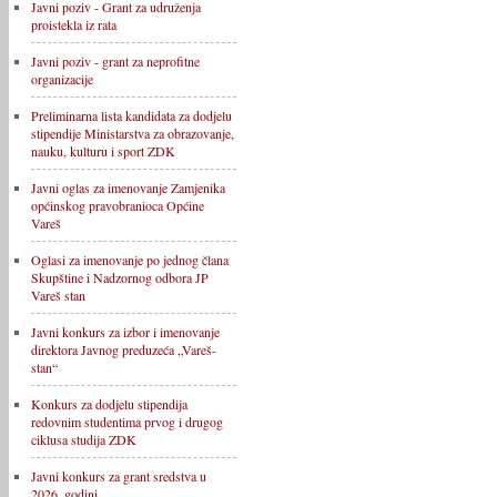
Javni poziv - Grant za udruženja
proistekla iz rata
Javni poziv - grant za neprofitne
organizacije
Preliminarna lista kandidata za dodjelu
stipendije Ministarstva za obrazovanje,
nauku, kulturu i sport ZDK
Javni oglas za imenovanje Zamjenika
općinskog pravobranioca Općine
Vareš
Oglasi za imenovanje po jednog člana
Skupštine i Nadzornog odbora JP
Vareš stan
Javni konkurs za izbor i imenovanje
direktora Javnog preduzeća „Vareš-
stan“
Konkurs za dodjelu stipendija
redovnim studentima prvog i drugog
ciklusa studija ZDK
Javni konkurs za grant sredstva u
2026. godini