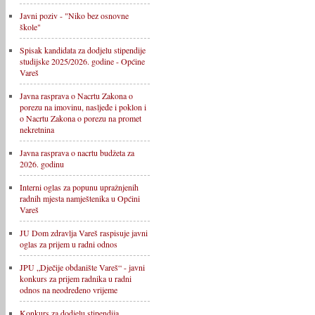
Javni poziv - "Niko bez osnovne
škole"
Spisak kandidata za dodjelu stipendije
studijske 2025/2026. godine - Općine
Vareš
Javna rasprava o Nacrtu Zakona o
porezu na imovinu, nasljeđe i poklon i
o Nacrtu Zakona o porezu na promet
nekretnina
Javna rasprava o nacrtu budžeta za
2026. godinu
Interni oglas za popunu upražnjenih
radnih mjesta namještenika u Općini
Vareš
JU Dom zdravlja Vareš raspisuje javni
oglas za prijem u radni odnos
JPU „Dječije obdanište Vareš“ - javni
konkurs za prijem radnika u radni
odnos na neodređeno vrijeme
Konkurs za dodjelu stipendija