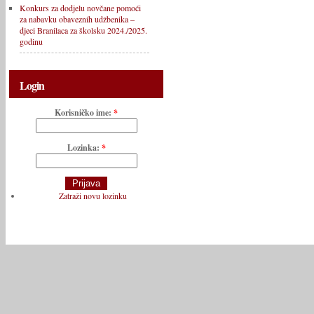
Konkurs za dodjelu novčane pomoći
za nabavku obaveznih udžbenika –
djeci Branilaca za školsku 2024./2025.
godinu
Login
Korisničko ime:
*
Lozinka:
*
Zatraži novu lozinku