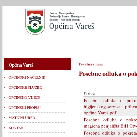
OPĆINSKI NAČELNIK
OPĆINSKE SLUŽBE
OPĆINSKO V
Općina Vareš
Početna strana
Posebne odluka o po
OPĆINSKI NAČELNIK
OPĆINSKE SLUŽBE
Prilog
OPĆINSKO VIJEĆE
Posebna odluka o pokre
higijenskog servisa i prihv
OPĆINSKI PROPISI
općine Vareš.pdf
MATIČNI URED
Posebna odluka o pokre
magična penjališta BiH Otv
KONTAKT
Posebna odluka o pokreta