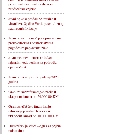
prijem radnika u radni odnos na
neodređeno vrijeme
Javni oglas o prodaji nekretnine u
vlasništvu Općine Vareš putem Javnog
nadmetanja-licitacije
Javni poziv - pomoć poljoprivrednim
proizvođačima i domaćinstvima
pogođenim poplavama 2024.
Javna rasprava - nacrt Odluke o
mjesnim vodovodima na području
općine Vareš
Javni poziv - općinski poticaji 2025.
godina
Grant za neprofitne organizacije u
ukupnom iznosu od 24.000,00 KM.
Grant za učešće u finansiranju
udruženja proisteklih iz rata u
ukupnom iznosu od 10.000,00 KM
Dom zdravlja Vareš - oglas za prijem u
radni odnos