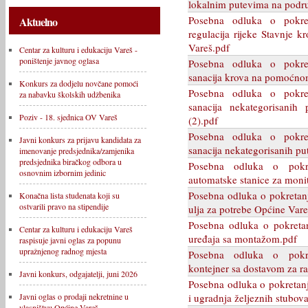
lokalnim putevima na podru
Posebna odluka o pokre
Aktuelno
regulacija rijeke Stavnje k
Vareš.pdf
Centar za kulturu i edukaciju Vareš -
poništenje javnog oglasa
Posebna odluka o pokre
sanacija krova na pomoćno
Konkurs za dodjelu novčane pomoći
Posebna odluka o pokre
za nabavku školskih udžbenika
sanacija nekategorisanih
Poziv - 18. sjednica OV Vareš
(2).pdf
Posebna odluka o pokre
Javni konkurs za prijavu kandidata za
sanacija nekategorisanih p
imenovanje predsjednika/zamjenika
predsjednika biračkog odbora u
Posebna odluka o pokre
osnovnim izbornim jedinic
automatske stanice za monit
Posebna odluka o pokretan
Konačna lista studenata koji su
ostvarili pravo na stipendije
ulja za potrebe Općine Vare
Posebna odluka o pokreta
Centar za kulturu i edukaciju Vareš
uređaja sa montažom.pdf
raspisuje javni oglas za popunu
upražnjenog radnog mjesta
Posebna odluka o pokre
kontejner sa dostavom za r
Javni konkurs, odgajatelji, juni 2026
Posebna odluka o pokretan
i ugradnja željeznih stubova
Javni oglas o prodaji nekretnine u
vlasništvu Općine Vareš