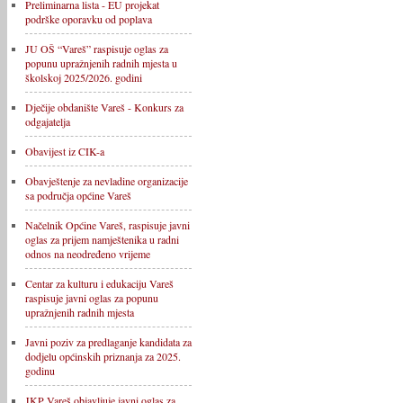
Preliminarna lista - EU projekat
podrške oporavku od poplava
JU OŠ “Vareš” raspisuje oglas za
popunu upražnjenih radnih mjesta u
školskoj 2025/2026. godini
Dječije obdanište Vareš - Konkurs za
odgajatelja
Obavijest iz CIK-a
Obavještenje za nevladine organizacije
sa područja općine Vareš
Načelnik Općine Vareš, raspisuje javni
oglas za prijem namještenika u radni
odnos na neodređeno vrijeme
Centar za kulturu i edukaciju Vareš
raspisuje javni oglas za popunu
upražnjenih radnih mjesta
Javni poziv za predlaganje kandidata za
dodjelu općinskih priznanja za 2025.
godinu
JKP Vareš objavljuje javni oglas za