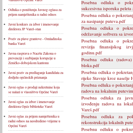
Posebna odluka o pokre
sukcesivna isporuka peleta
Odluka o poništenju Javnog oglasa za
prijem namještenika u radni odnos
Posebna odluka o pokretan
za nasipanje puteva.pdf
Javni konkurs za izbor i imenovanje
Posebna odluka o pokre
direktora JP Vareš-stan
održavanje softvera sa izv
Poziv za plave grantove - Omladinska
Posebna odluka o pokre
banka Vareš
revizija finansijskog i
godinu.pdf
Javna rasprava o Nacrtu Zakona o
prevenciji i suzbijanju korupcije u
Posebna odluka (radova)
Zeničko-dobojskom kantonu
bloka.pdf
Posebna odluka o pokretanj
Javni poziv za predlaganje kandidata za
dodjelu općinskih priznanja
rijeke Stavnje kroz naselje 
Posebna odluka o pokretan
Javni oglas o prodaji nekretnine koja
radova na lokalnim putevim
se nalazi u vlasništvu Općine Vareš
Posebna odluka za javn
Javni oglas za izbor i imenovanje
izvođenju radova na loka
direktora Opće biblioteke Vareš
Vareš.pdf
Posebna odluka za pokr
Javni oglas za prijem namještenika u
radni odnos na neodređeno vrijeme u
rekonstrukcija lokalnih put
Općini Vareš
Posebnu odluku o pokre