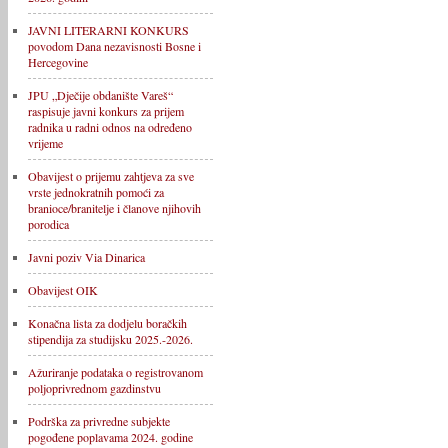
JAVNI LITERARNI KONKURS
povodom Dana nezavisnosti Bosne i
Hercegovine
JPU „Dječije obdanište Vareš“
raspisuje javni konkurs za prijem
radnika u radni odnos na određeno
vrijeme
Obavijest o prijemu zahtjeva za sve
vrste jednokratnih pomoći za
branioce/branitelje i članove njihovih
porodica
Javni poziv Via Dinarica
Obavijest OIK
Konačna lista za dodjelu boračkih
stipendija za studijsku 2025.-2026.
Ažuriranje podataka o registrovanom
poljoprivrednom gazdinstvu
Podrška za privredne subjekte
pogođene poplavama 2024. godine