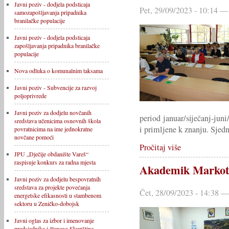
Javni poziv - dodjela podsticaja
Pet, 29/09/2023 - 10:14 —
samozapošljavanja pripadnika
branilačke populacije
Javni poziv - dodjela podsticaja
zapošljavanja pripadnika branilačke
populacije
Nova odluka o komunalnim taksama
Javni poziv - Subvencije za razvoj
poljoprivrede
Javni poziv za dodjelu novčanih
period januar/siječanj-juni
sredstava učenicima osnovnih škola
i primljene k znanju. Sjedn
povratnicima na ime jednokratne
novčane pomoći
Pročitaj više
JPU „Dječije obdanište Vareš“
raspisuje konkurs za radna mjesta
Akademik Markotić
Javni poziv za dodjelu bespovratnih
sredstava za projekte povećanja
Čet, 28/09/2023 - 14:38 —
energetske efikasnosti u stambenom
sektoru u Zeničko-dobojsk
Javni oglas za izbor i imenovanje
predsjednika i članova Skupštine