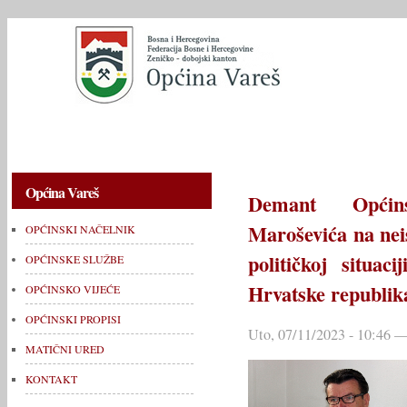
OPĆINSKI NAČELNIK
OPĆINSKE SLUŽBE
OPĆINSKO V
Općina Vareš
Demant Općin
Maroševića na neis
OPĆINSKI NAČELNIK
političkoj situa
OPĆINSKE SLUŽBE
Hrvatske republik
OPĆINSKO VIJEĆE
OPĆINSKI PROPISI
Uto, 07/11/2023 - 10:46 —
MATIČNI URED
KONTAKT