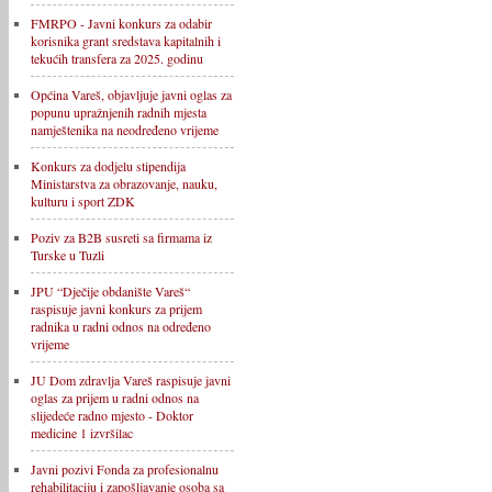
FMRPO - Javni konkurs za odabir
korisnika grant sredstava kapitalnih i
tekućih transfera za 2025. godinu
Općina Vareš, objavljuje javni oglas za
popunu upražnjenih radnih mjesta
namještenika na neodređeno vrijeme
Konkurs za dodjelu stipendija
Ministarstva za obrazovanje, nauku,
kulturu i sport ZDK
Poziv za B2B susreti sa firmama iz
Turske u Tuzli
JPU “Dječije obdanište Vareš“
raspisuje javni konkurs za prijem
radnika u radni odnos na određeno
vrijeme
JU Dom zdravlja Vareš raspisuje javni
oglas za prijem u radni odnos na
slijedeće radno mjesto - Doktor
medicine 1 izvršilac
Javni pozivi Fonda za profesionalnu
rehabilitaciju i zapošljavanje osoba sa