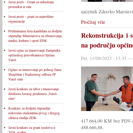
Javni poziv - Grant za udruženja
proistekla iz rata
načelnik Zdravko Maroševi
Javni poziv - grant za neprofitne
Pročitaj više
organizacije
Preliminarna lista kandidata za dodjelu
Rekonstrukcija i s
stipendije Ministarstva za obrazovanje,
nauku, kulturu i sport ZDK
na području općine
Javni oglas za imenovanje Zamjenika
općinskog pravobranioca Općine
Pet, 11/08/2023 - 13:35 —
Vareš
Oglasi za imenovanje po jednog člana
Skupštine i Nadzornog odbora JP
Vareš stan
Javni konkurs za izbor i imenovanje
direktora Javnog preduzeća „Vareš-
stan“
Konkurs za dodjelu stipendija
redovnim studentima prvog i drugog
ciklusa studija ZDK
417.664,00 KM bez PDV-
488.666,88.
Javni konkurs za grant sredstva u
2026. godini