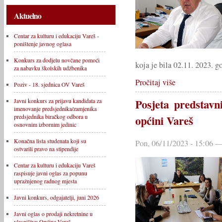
Aktuelno
Centar za kulturu i edukaciju Vareš -
poništenje javnog oglasa
Konkurs za dodjelu novčane pomoći
koja je bila 02.11. 2023. g
za nabavku školskih udžbenika
Pročitaj više
Poziv - 18. sjednica OV Vareš
Posjeta predstav
Javni konkurs za prijavu kandidata za
imenovanje predsjednika/zamjenika
predsjednika biračkog odbora u
općini Vareš
osnovnim izbornim jedinic
Konačna lista studenata koji su
Pon, 06/11/2023 - 15:06 —
ostvarili pravo na stipendije
Centar za kulturu i edukaciju Vareš
raspisuje javni oglas za popunu
upražnjenog radnog mjesta
Javni konkurs, odgajatelji, juni 2026
Javni oglas o prodaji nekretnine u
vlasništvu Općine Vareš