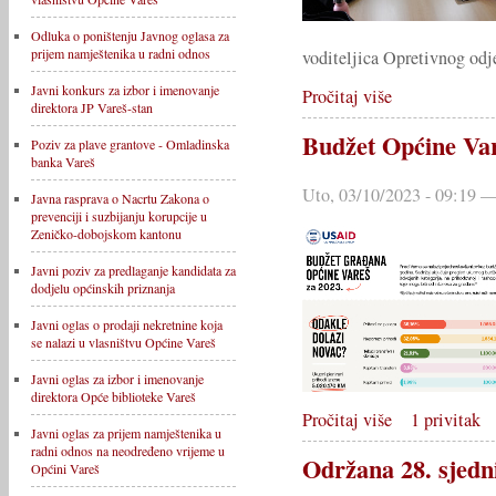
Odluka o poništenju Javnog oglasa za
prijem namještenika u radni odnos
voditeljica Opretivnog odj
Javni konkurs za izbor i imenovanje
Pročitaj više
direktora JP Vareš-stan
Budžet Općine Var
Poziv za plave grantove - Omladinska
banka Vareš
Uto, 03/10/2023 - 09:19 —
Javna rasprava o Nacrtu Zakona o
prevenciji i suzbijanju korupcije u
Zeničko-dobojskom kantonu
Javni poziv za predlaganje kandidata za
dodjelu općinskih priznanja
Javni oglas o prodaji nekretnine koja
se nalazi u vlasništvu Općine Vareš
Javni oglas za izbor i imenovanje
direktora Opće biblioteke Vareš
Pročitaj više
1 privitak
Javni oglas za prijem namještenika u
radni odnos na neodređeno vrijeme u
Održana 28. sjedn
Općini Vareš