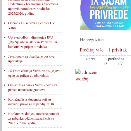
studentima - braniocima i članovima
njihovih porodica za studijsku
2025/2026. godinu
Održana 18. redovna sjednica OV
Vareš
Upravni odbor i direktorica JPU
Hercegovine“.
„Dječije obdanište Vareš“ raspisuju
konkurs za prijem 4 radnika
Pročitaj više
1 privitak
Javni poziv za obavljanje poslova
« prva
‹ prethodna
upravitelja
12
13
JU Dom zdravlja Vareš raspisuje javni
oglas za prijem u radni odnos
Omladinska banka Vareš - poziv za
plave i narančaste grantove
Konačna lista studenata koji su
ostvarili pravo na stipendiju ZDK
Konkurs za dodjelu novčane pomoći
za nabavku udžbenika za školsku
2025. - 2026. godinu