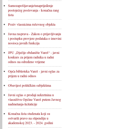
Samozapošljavanje/unaprijeđenje
postojećeg poslovanja - konačna rang
lista
Poziv vlasnicima ruševnog objekta
Javna rasprava - Zakon o prijavljivanju
i postupku provjere podataka o imovini
nosioca javnih funkcija
JPU „Dječije obdanište Vareš“ - javni
konkurs za prijem radnika u radni
odnos na određeno vrijeme
Opća biblioteka Vareš - javni oglas za
prijem u radni odnos
Obavijest političkim subjektima
Javni oglas o prodaji nekretnina u
vlasništvu Općine Vareš putem Javnog
nadmetanja-licitaticije
Konačna lista studenata koji su
ostvarili pravo na stipendiju u
akademskoj 2023. - 2024. godini