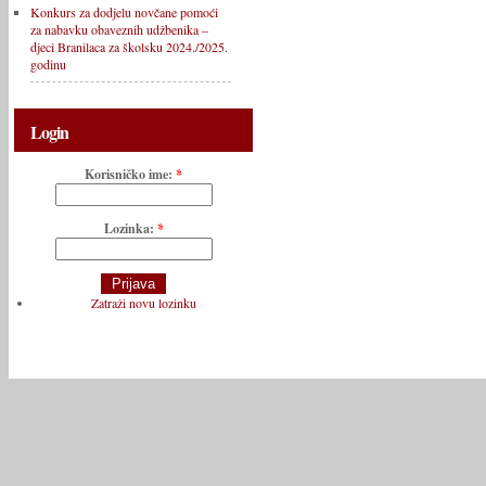
Konkurs za dodjelu novčane pomoći
za nabavku obaveznih udžbenika –
djeci Branilaca za školsku 2024./2025.
godinu
Login
Korisničko ime:
*
Lozinka:
*
Zatraži novu lozinku