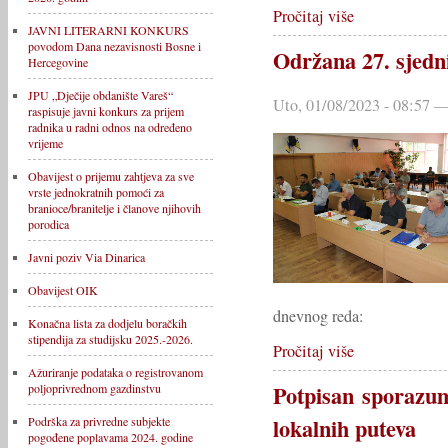
Pročitaj više
JAVNI LITERARNI KONKURS
povodom Dana nezavisnosti Bosne i
Održana 27. sjedn
Hercegovine
JPU „Dječije obdanište Vareš“
Uto, 01/08/2023 - 08:57 —
raspisuje javni konkurs za prijem
radnika u radni odnos na određeno
vrijeme
Obavijest o prijemu zahtjeva za sve
vrste jednokratnih pomoći za
branioce/branitelje i članove njihovih
porodica
Javni poziv Via Dinarica
Obavijest OIK
dnevnog reda:
Konačna lista za dodjelu boračkih
stipendija za studijsku 2025.-2026.
Pročitaj više
Ažuriranje podataka o registrovanom
Potpisan sporazum
poljoprivrednom gazdinstvu
lokalnih puteva
Podrška za privredne subjekte
pogođene poplavama 2024. godine