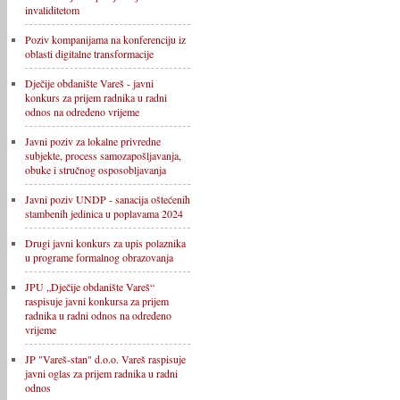
invaliditetom
Poziv kompanijama na konferenciju iz
oblasti digitalne transformacije
Dječije obdanište Vareš - javni
konkurs za prijem radnika u radni
odnos na određeno vrijeme
Javni poziv za lokalne privredne
subjekte, process samozapošljavanja,
obuke i stručnog osposobljavanja
Javni poziv UNDP - sanacija oštećenih
stambenih jedinica u poplavama 2024
Drugi javni konkurs za upis polaznika
u programe formalnog obrazovanja
JPU „Dječije obdanište Vareš“
raspisuje javni konkursa za prijem
radnika u radni odnos na određeno
vrijeme
JP "Vareš-stan" d.o.o. Vareš raspisuje
javni oglas za prijem radnika u radni
odnos