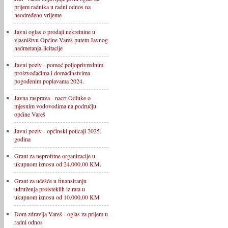
prijem radnika u radni odnos na
neodređeno vrijeme
Javni oglas o prodaji nekretnine u
vlasništvu Općine Vareš putem Javnog
nadmetanja-licitacije
Javni poziv - pomoć poljoprivrednim
proizvođačima i domaćinstvima
pogođenim poplavama 2024.
Javna rasprava - nacrt Odluke o
mjesnim vodovodima na području
općine Vareš
Javni poziv - općinski poticaji 2025.
godina
Grant za neprofitne organizacije u
ukupnom iznosu od 24.000,00 KM.
Grant za učešće u finansiranju
udruženja proisteklih iz rata u
ukupnom iznosu od 10.000,00 KM
Dom zdravlja Vareš - oglas za prijem u
radni odnos