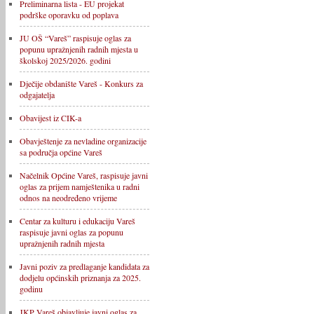
Preliminarna lista - EU projekat
podrške oporavku od poplava
JU OŠ “Vareš” raspisuje oglas za
popunu upražnjenih radnih mjesta u
školskoj 2025/2026. godini
Dječije obdanište Vareš - Konkurs za
odgajatelja
Obavijest iz CIK-a
Obavještenje za nevladine organizacije
sa područja općine Vareš
Načelnik Općine Vareš, raspisuje javni
oglas za prijem namještenika u radni
odnos na neodređeno vrijeme
Centar za kulturu i edukaciju Vareš
raspisuje javni oglas za popunu
upražnjenih radnih mjesta
Javni poziv za predlaganje kandidata za
dodjelu općinskih priznanja za 2025.
godinu
JKP Vareš objavljuje javni oglas za