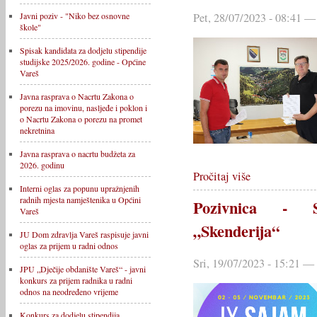
Javni poziv - "Niko bez osnovne
Pet, 28/07/2023 - 08:41 —
škole"
Spisak kandidata za dodjelu stipendije
studijske 2025/2026. godine - Općine
Vareš
Javna rasprava o Nacrtu Zakona o
porezu na imovinu, nasljeđe i poklon i
o Nacrtu Zakona o porezu na promet
nekretnina
Javna rasprava o nacrtu budžeta za
2026. godinu
Pročitaj više
Interni oglas za popunu upražnjenih
radnih mjesta namještenika u Općini
Pozivnica - S
Vareš
„Skenderija“
JU Dom zdravlja Vareš raspisuje javni
oglas za prijem u radni odnos
Sri, 19/07/2023 - 15:21 —
JPU „Dječije obdanište Vareš“ - javni
konkurs za prijem radnika u radni
odnos na neodređeno vrijeme
Konkurs za dodjelu stipendija