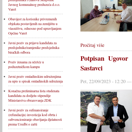
Javnog komunalnog preduzeća d.o.o.
Vareš
Obavijest za korisnike privremenih
objekata postavljenih na zemljištu u
vlasništvu, odnosno pod upravljanjem
Općine Vareš
Javni poziv za prijavu kandidata za
Pročitaj više
predsjednike/zamjenike predsjednika
biračkih odbora
Potpisan Ugovor 
Poziv ženama za učešće u
Sastavci
poduzetničkom kampu
Javni poziv omladinskim udruženjima
Pet, 22/09/2023 - 12:20 —
za upis u spisak omladinskih udruženja
Konačna preliminarna lista studenata
kandidata za dodjelu stipendije
Ministarstva obrazovanja ZDK
Javni poziv za sufinansiranje
(refundaciju) investicija kod obrta i
subvencioniranje obavljanja djelatnosti
prema Uredbi o zašti