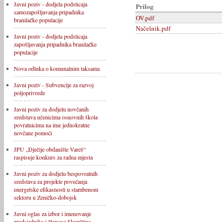
Javni poziv - dodjela podsticaja
Prilog
samozapošljavanja pripadnika
OV.pdf
branilačke populacije
Načelnik.pdf
Javni poziv - dodjela podsticaja
zapošljavanja pripadnika branilačke
populacije
Nova odluka o komunalnim taksama
Javni poziv - Subvencije za razvoj
poljoprivrede
Javni poziv za dodjelu novčanih
sredstava učenicima osnovnih škola
povratnicima na ime jednokratne
novčane pomoći
JPU „Dječije obdanište Vareš“
raspisuje konkurs za radna mjesta
Javni poziv za dodjelu bespovratnih
sredstava za projekte povećanja
energetske efikasnosti u stambenom
sektoru u Zeničko-dobojsk
Javni oglas za izbor i imenovanje
predsjednika i članova Skupštine