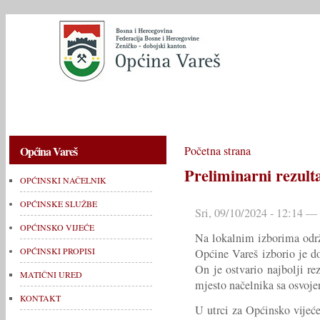
OPĆINSKI NAČELNIK
OPĆINSKE SLUŽBE
OPĆINSKO V
Općina Vareš
Početna strana
Preliminarni rezulta
OPĆINSKI NAČELNIK
OPĆINSKE SLUŽBE
Sri, 09/10/2024 - 12:14 —
OPĆINSKO VIJEĆE
Na lokalnim izborima održ
OPĆINSKI PROPISI
Općine Vareš izborio je d
On je ostvario najbolji re
MATIČNI URED
mjesto načelnika sa osvoje
KONTAKT
U utrci za Općinsko vijeće