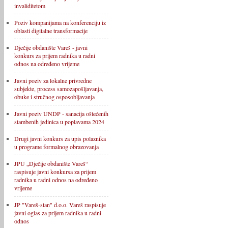
invaliditetom
Poziv kompanijama na konferenciju iz
oblasti digitalne transformacije
Dječije obdanište Vareš - javni
konkurs za prijem radnika u radni
odnos na određeno vrijeme
Javni poziv za lokalne privredne
subjekte, process samozapošljavanja,
obuke i stručnog osposobljavanja
Javni poziv UNDP - sanacija oštećenih
stambenih jedinica u poplavama 2024
Drugi javni konkurs za upis polaznika
u programe formalnog obrazovanja
JPU „Dječije obdanište Vareš“
raspisuje javni konkursa za prijem
radnika u radni odnos na određeno
vrijeme
JP "Vareš-stan" d.o.o. Vareš raspisuje
javni oglas za prijem radnika u radni
odnos