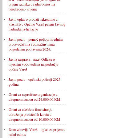
prijem radnika u radni odnos na
neodređeno vrijeme
Javni oglas o prodaji nekretnine u
vlasništvu Općine Vareš putem Javnog
nadmetanja-licitacije
Javni poziv - pomoć poljoprivrednim
proizvođačima i domaćinstvima
pogođenim poplavama 2024.
Javna rasprava - nacrt Odluke o
mjesnim vodovodima na području
općine Vareš
Javni poziv - općinski poticaji 2025.
godina
Grant za neprofitne organizacije u
ukupnom iznosu od 24.000,00 KM.
Grant za učešće u finansiranju
udruženja proisteklih iz rata u
ukupnom iznosu od 10.000,00 KM
Dom zdravlja Vareš - oglas za prijem u
radni odnos