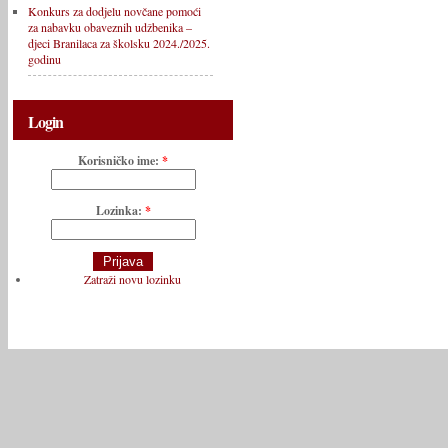
Konkurs za dodjelu novčane pomoći
za nabavku obaveznih udžbenika –
djeci Branilaca za školsku 2024./2025.
godinu
Login
Korisničko ime:
*
Lozinka:
*
Zatraži novu lozinku