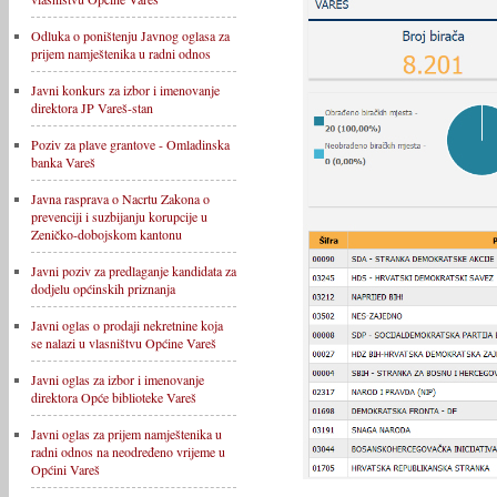
Odluka o poništenju Javnog oglasa za
prijem namještenika u radni odnos
Javni konkurs za izbor i imenovanje
direktora JP Vareš-stan
Poziv za plave grantove - Omladinska
banka Vareš
Javna rasprava o Nacrtu Zakona o
prevenciji i suzbijanju korupcije u
Zeničko-dobojskom kantonu
Javni poziv za predlaganje kandidata za
dodjelu općinskih priznanja
Javni oglas o prodaji nekretnine koja
se nalazi u vlasništvu Općine Vareš
Javni oglas za izbor i imenovanje
direktora Opće biblioteke Vareš
Javni oglas za prijem namještenika u
radni odnos na neodređeno vrijeme u
Općini Vareš