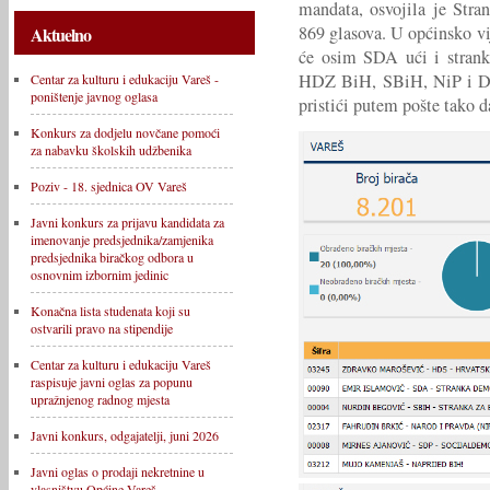
mandata, osvojila je Stra
869 glasova. U općinsko v
Aktuelno
će osim SDA ući i stran
HDZ BiH, SBiH, NiP i DF. 
Centar za kulturu i edukaciju Vareš -
poništenje javnog oglasa
pristići putem pošte tako
Konkurs za dodjelu novčane pomoći
za nabavku školskih udžbenika
Poziv - 18. sjednica OV Vareš
Javni konkurs za prijavu kandidata za
imenovanje predsjednika/zamjenika
predsjednika biračkog odbora u
osnovnim izbornim jedinic
Konačna lista studenata koji su
ostvarili pravo na stipendije
Centar za kulturu i edukaciju Vareš
raspisuje javni oglas za popunu
upražnjenog radnog mjesta
Javni konkurs, odgajatelji, juni 2026
Javni oglas o prodaji nekretnine u
vlasništvu Općine Vareš