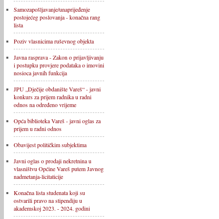
Samozapošljavanje/unaprijeđenje
postojećeg poslovanja - konačna rang
lista
Poziv vlasnicima ruševnog objekta
Javna rasprava - Zakon o prijavljivanju
i postupku provjere podataka o imovini
nosioca javnih funkcija
JPU „Dječije obdanište Vareš“ - javni
konkurs za prijem radnika u radni
odnos na određeno vrijeme
Opća biblioteka Vareš - javni oglas za
prijem u radni odnos
Obavijest političkim subjektima
Javni oglas o prodaji nekretnina u
vlasništvu Općine Vareš putem Javnog
nadmetanja-licitaticije
Konačna lista studenata koji su
ostvarili pravo na stipendiju u
akademskoj 2023. - 2024. godini