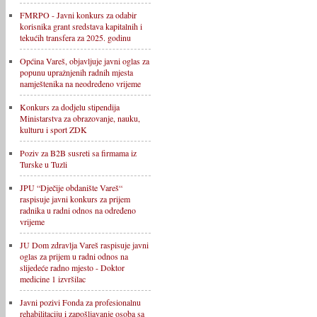
FMRPO - Javni konkurs za odabir
korisnika grant sredstava kapitalnih i
tekućih transfera za 2025. godinu
Općina Vareš, objavljuje javni oglas za
popunu upražnjenih radnih mjesta
namještenika na neodređeno vrijeme
Konkurs za dodjelu stipendija
Ministarstva za obrazovanje, nauku,
kulturu i sport ZDK
Poziv za B2B susreti sa firmama iz
Turske u Tuzli
JPU “Dječije obdanište Vareš“
raspisuje javni konkurs za prijem
radnika u radni odnos na određeno
vrijeme
JU Dom zdravlja Vareš raspisuje javni
oglas za prijem u radni odnos na
slijedeće radno mjesto - Doktor
medicine 1 izvršilac
Javni pozivi Fonda za profesionalnu
rehabilitaciju i zapošljavanje osoba sa