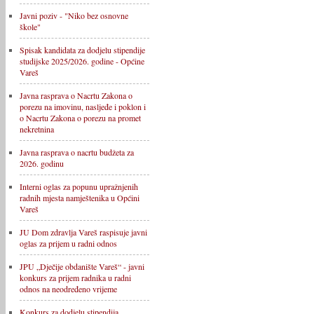
Javni poziv - "Niko bez osnovne
škole"
Spisak kandidata za dodjelu stipendije
studijske 2025/2026. godine - Općine
Vareš
Javna rasprava o Nacrtu Zakona o
porezu na imovinu, nasljeđe i poklon i
o Nacrtu Zakona o porezu na promet
nekretnina
Javna rasprava o nacrtu budžeta za
2026. godinu
Interni oglas za popunu upražnjenih
radnih mjesta namještenika u Općini
Vareš
JU Dom zdravlja Vareš raspisuje javni
oglas za prijem u radni odnos
JPU „Dječije obdanište Vareš“ - javni
konkurs za prijem radnika u radni
odnos na neodređeno vrijeme
Konkurs za dodjelu stipendija