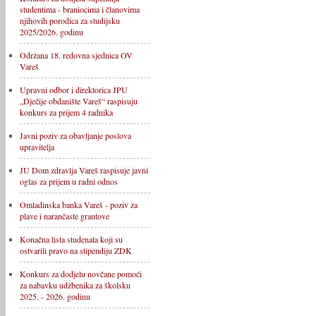
studentima - braniocima i članovima
njihovih porodica za studijsku
2025/2026. godinu
Održana 18. redovna sjednica OV
Vareš
Upravni odbor i direktorica JPU
„Dječije obdanište Vareš“ raspisuju
konkurs za prijem 4 radnika
Javni poziv za obavljanje poslova
upravitelja
JU Dom zdravlja Vareš raspisuje javni
oglas za prijem u radni odnos
Omladinska banka Vareš - poziv za
plave i narančaste grantove
Konačna lista studenata koji su
ostvarili pravo na stipendiju ZDK
Konkurs za dodjelu novčane pomoći
za nabavku udžbenika za školsku
2025. - 2026. godinu