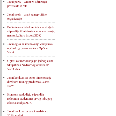
Javni poziv - Grant za udruženja
proistekla iz rata
Javni poziv - grant za neprofitne
organizacije
Preliminarna lista kandidata za dodjelu
stipendije Ministarstva za obrazovanje,
nauku, kulturu i sport ZDK
Javni oglas za imenovanje Zamjenika
općinskog pravobranioca Općine
Vareš
Oglasi za imenovanje po jednog člana
Skupštine i Nadzornog odbora JP
Vareš stan
Javni konkurs za izbor i imenovanje
direktora Javnog preduzeća „Vareš-
stan“
Konkurs za dodjelu stipendija
redovnim studentima prvog i drugog
ciklusa studija ZDK
Javni konkurs za grant sredstva u
2026. godini