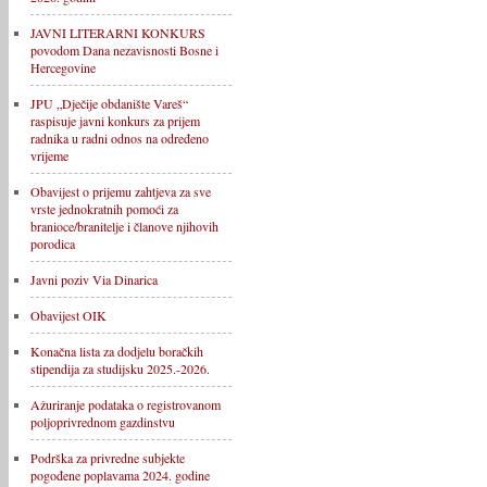
JAVNI LITERARNI KONKURS
povodom Dana nezavisnosti Bosne i
Hercegovine
JPU „Dječije obdanište Vareš“
raspisuje javni konkurs za prijem
radnika u radni odnos na određeno
vrijeme
Obavijest o prijemu zahtjeva za sve
vrste jednokratnih pomoći za
branioce/branitelje i članove njihovih
porodica
Javni poziv Via Dinarica
Obavijest OIK
Konačna lista za dodjelu boračkih
stipendija za studijsku 2025.-2026.
Ažuriranje podataka o registrovanom
poljoprivrednom gazdinstvu
Podrška za privredne subjekte
pogođene poplavama 2024. godine