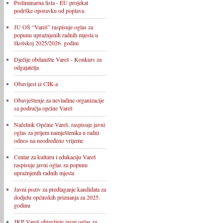
Preliminarna lista - EU projekat
podrške oporavku od poplava
JU OŠ “Vareš” raspisuje oglas za
popunu upražnjenih radnih mjesta u
školskoj 2025/2026. godini
Dječije obdanište Vareš - Konkurs za
odgajatelja
Obavijest iz CIK-a
Obavještenje za nevladine organizacije
sa područja općine Vareš
Načelnik Općine Vareš, raspisuje javni
oglas za prijem namještenika u radni
odnos na neodređeno vrijeme
Centar za kulturu i edukaciju Vareš
raspisuje javni oglas za popunu
upražnjenih radnih mjesta
Javni poziv za predlaganje kandidata za
dodjelu općinskih priznanja za 2025.
godinu
JKP Vareš objavljuje javni oglas za