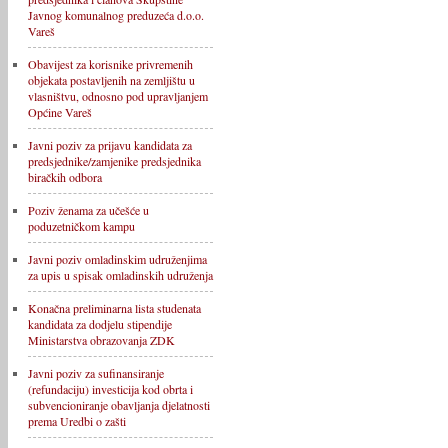
Javnog komunalnog preduzeća d.o.o.
Vareš
Obavijest za korisnike privremenih
objekata postavljenih na zemljištu u
vlasništvu, odnosno pod upravljanjem
Općine Vareš
Javni poziv za prijavu kandidata za
predsjednike/zamjenike predsjednika
biračkih odbora
Poziv ženama za učešće u
poduzetničkom kampu
Javni poziv omladinskim udruženjima
za upis u spisak omladinskih udruženja
Konačna preliminarna lista studenata
kandidata za dodjelu stipendije
Ministarstva obrazovanja ZDK
Javni poziv za sufinansiranje
(refundaciju) investicija kod obrta i
subvencioniranje obavljanja djelatnosti
prema Uredbi o zašti