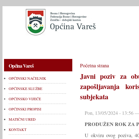
OPĆINSKI NAČELNIK
OPĆINSKE SLUŽBE
OPĆINSKO V
Općina Vareš
Početna strana
Javni poziv za ob
OPĆINSKI NAČELNIK
zapošljavanja kor
OPĆINSKE SLUŽBE
subjekata
OPĆINSKO VIJEĆE
OPĆINSKI PROPISI
Pon, 13/05/2024 - 13:56 —
MATIČNI URED
PRODUŽEN ROK ZA PR
KONTAKT
U okviru ovog poziva, 40