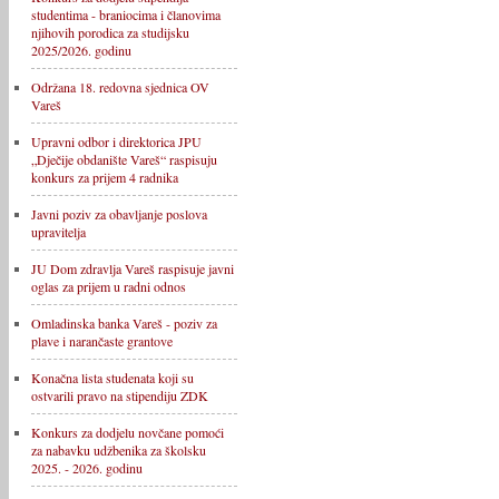
studentima - braniocima i članovima
njihovih porodica za studijsku
2025/2026. godinu
Održana 18. redovna sjednica OV
Vareš
Upravni odbor i direktorica JPU
„Dječije obdanište Vareš“ raspisuju
konkurs za prijem 4 radnika
Javni poziv za obavljanje poslova
upravitelja
JU Dom zdravlja Vareš raspisuje javni
oglas za prijem u radni odnos
Omladinska banka Vareš - poziv za
plave i narančaste grantove
Konačna lista studenata koji su
ostvarili pravo na stipendiju ZDK
Konkurs za dodjelu novčane pomoći
za nabavku udžbenika za školsku
2025. - 2026. godinu