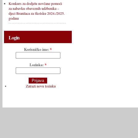
Konkurs za dodjelu novčane pomoći
za nabavku obaveznih udžbenika –
djeci Branilaca za školsku 2024./2025.
godinu
Login
Korisničko ime:
*
Lozinka:
*
Zatraži novu lozinku