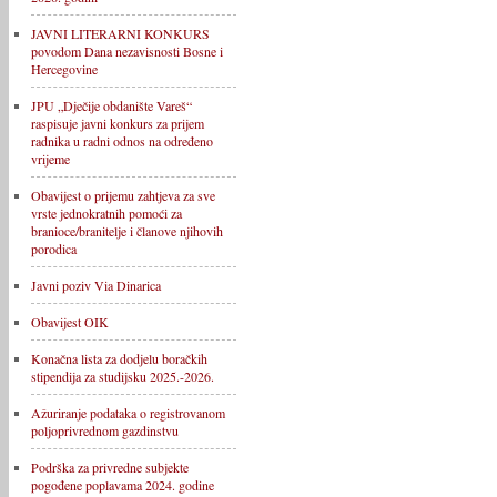
JAVNI LITERARNI KONKURS
povodom Dana nezavisnosti Bosne i
Hercegovine
JPU „Dječije obdanište Vareš“
raspisuje javni konkurs za prijem
radnika u radni odnos na određeno
vrijeme
Obavijest o prijemu zahtjeva za sve
vrste jednokratnih pomoći za
branioce/branitelje i članove njihovih
porodica
Javni poziv Via Dinarica
Obavijest OIK
Konačna lista za dodjelu boračkih
stipendija za studijsku 2025.-2026.
Ažuriranje podataka o registrovanom
poljoprivrednom gazdinstvu
Podrška za privredne subjekte
pogođene poplavama 2024. godine