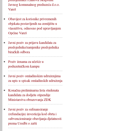
Javnog komunalnog preduzeća d.o.o.
Vareš
Obavijest za korisnike privremenih
objekata postavljenih na zemljištu u
vlasništvu, odnosno pod upravljanjem
Općine Vareš
Javni poziv za prijavu kandidata za
predsjednike/zamjenike predsjednika
biračkih odbora
Poziv ženama za učešće u
poduzetničkom kampu
Javni poziv omladinskim udruženjima
za upis u spisak omladinskih udruženja
Konačna preliminarna lista studenata
kandidata za dodjelu stipendije
Ministarstva obrazovanja ZDK
Javni poziv za sufinansiranje
(refundaciju) investicija kod obrta i
subvencioniranje obavljanja djelatnosti
prema Uredbi o zašti