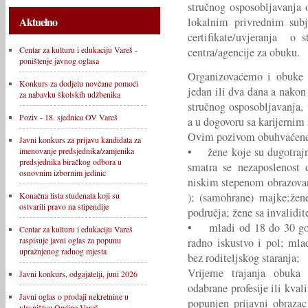
stručnog osposobljavanja 
Aktuelno
lokalnim privrednim subj
certifikate/uvjeranja o 
Centar za kulturu i edukaciju Vareš -
centra/agencije za obuku.
poništenje javnog oglasa
Organizovaćemo i obuke o
Konkurs za dodjelu novčane pomoći
jedan ili dva dana a nakon
za nabavku školskih udžbenika
stručnog osposobljavanja, u
Poziv - 18. sjednica OV Vareš
a u dogovoru sa karijerni
Ovim pozivom obuhvaćene s
Javni konkurs za prijavu kandidata za
• žene koje su dugotrajn
imenovanje predsjednika/zamjenika
predsjednika biračkog odbora u
smatra se nezaposlenost 
osnovnim izbornim jedinic
niskim stepenom obrazovan
); (samohrane) majke;žene
Konačna lista studenata koji su
ostvarili pravo na stipendije
područja; žene sa invalidi
• mladi od 18 do 30 godi
Centar za kulturu i edukaciju Vareš
raspisuje javni oglas za popunu
radno iskustvo i pol; mlad
upražnjenog radnog mjesta
bez roditeljskog staranja;
Vrijeme trajanja obuka
Javni konkurs, odgajatelji, juni 2026
odabrane profesije ili kval
Javni oglas o prodaji nekretnine u
popunjen prijavni obrazac
vlasništvu Općine Vareš