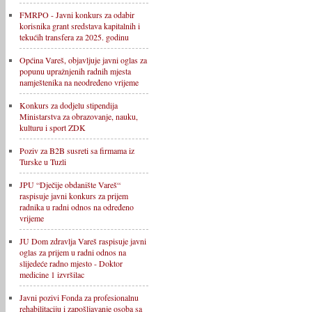
FMRPO - Javni konkurs za odabir
korisnika grant sredstava kapitalnih i
tekućih transfera za 2025. godinu
Općina Vareš, objavljuje javni oglas za
popunu upražnjenih radnih mjesta
namještenika na neodređeno vrijeme
Konkurs za dodjelu stipendija
Ministarstva za obrazovanje, nauku,
kulturu i sport ZDK
Poziv za B2B susreti sa firmama iz
Turske u Tuzli
JPU “Dječije obdanište Vareš“
raspisuje javni konkurs za prijem
radnika u radni odnos na određeno
vrijeme
JU Dom zdravlja Vareš raspisuje javni
oglas za prijem u radni odnos na
slijedeće radno mjesto - Doktor
medicine 1 izvršilac
Javni pozivi Fonda za profesionalnu
rehabilitaciju i zapošljavanje osoba sa