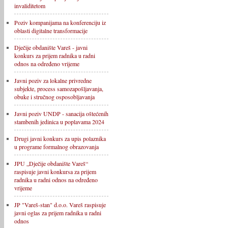
invaliditetom
Poziv kompanijama na konferenciju iz
oblasti digitalne transformacije
Dječije obdanište Vareš - javni
konkurs za prijem radnika u radni
odnos na određeno vrijeme
Javni poziv za lokalne privredne
subjekte, process samozapošljavanja,
obuke i stručnog osposobljavanja
Javni poziv UNDP - sanacija oštećenih
stambenih jedinica u poplavama 2024
Drugi javni konkurs za upis polaznika
u programe formalnog obrazovanja
JPU „Dječije obdanište Vareš“
raspisuje javni konkursa za prijem
radnika u radni odnos na određeno
vrijeme
JP "Vareš-stan" d.o.o. Vareš raspisuje
javni oglas za prijem radnika u radni
odnos