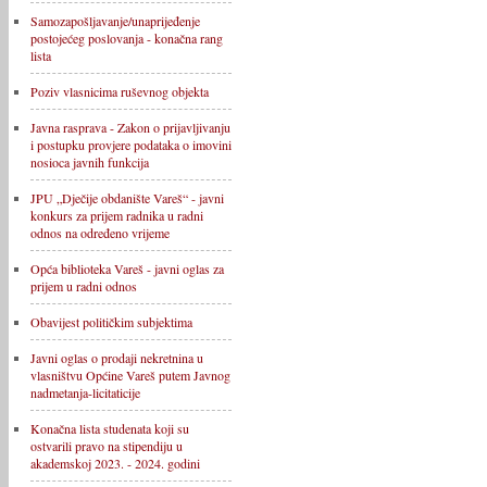
Samozapošljavanje/unaprijeđenje
postojećeg poslovanja - konačna rang
lista
Poziv vlasnicima ruševnog objekta
Javna rasprava - Zakon o prijavljivanju
i postupku provjere podataka o imovini
nosioca javnih funkcija
JPU „Dječije obdanište Vareš“ - javni
konkurs za prijem radnika u radni
odnos na određeno vrijeme
Opća biblioteka Vareš - javni oglas za
prijem u radni odnos
Obavijest političkim subjektima
Javni oglas o prodaji nekretnina u
vlasništvu Općine Vareš putem Javnog
nadmetanja-licitaticije
Konačna lista studenata koji su
ostvarili pravo na stipendiju u
akademskoj 2023. - 2024. godini