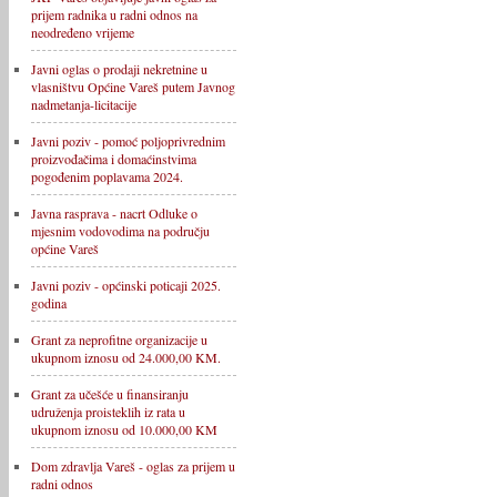
prijem radnika u radni odnos na
neodređeno vrijeme
Javni oglas o prodaji nekretnine u
vlasništvu Općine Vareš putem Javnog
nadmetanja-licitacije
Javni poziv - pomoć poljoprivrednim
proizvođačima i domaćinstvima
pogođenim poplavama 2024.
Javna rasprava - nacrt Odluke o
mjesnim vodovodima na području
općine Vareš
Javni poziv - općinski poticaji 2025.
godina
Grant za neprofitne organizacije u
ukupnom iznosu od 24.000,00 KM.
Grant za učešće u finansiranju
udruženja proisteklih iz rata u
ukupnom iznosu od 10.000,00 KM
Dom zdravlja Vareš - oglas za prijem u
radni odnos