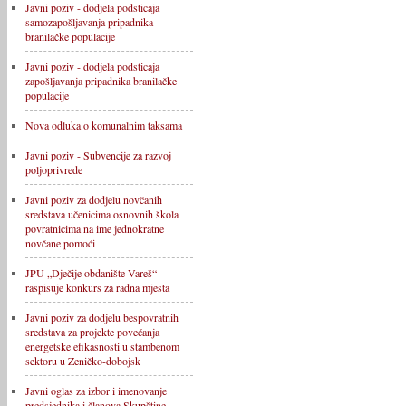
Javni poziv - dodjela podsticaja
samozapošljavanja pripadnika
branilačke populacije
Javni poziv - dodjela podsticaja
zapošljavanja pripadnika branilačke
populacije
Nova odluka o komunalnim taksama
Javni poziv - Subvencije za razvoj
poljoprivrede
Javni poziv za dodjelu novčanih
sredstava učenicima osnovnih škola
povratnicima na ime jednokratne
novčane pomoći
JPU „Dječije obdanište Vareš“
raspisuje konkurs za radna mjesta
Javni poziv za dodjelu bespovratnih
sredstava za projekte povećanja
energetske efikasnosti u stambenom
sektoru u Zeničko-dobojsk
Javni oglas za izbor i imenovanje
predsjednika i članova Skupštine