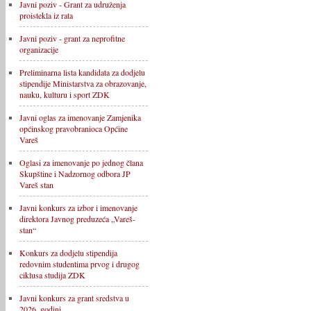
Javni poziv - Grant za udruženja
proistekla iz rata
Javni poziv - grant za neprofitne
organizacije
Preliminarna lista kandidata za dodjelu
stipendije Ministarstva za obrazovanje,
nauku, kulturu i sport ZDK
Javni oglas za imenovanje Zamjenika
općinskog pravobranioca Općine
Vareš
Oglasi za imenovanje po jednog člana
Skupštine i Nadzornog odbora JP
Vareš stan
Javni konkurs za izbor i imenovanje
direktora Javnog preduzeća „Vareš-
stan“
Konkurs za dodjelu stipendija
redovnim studentima prvog i drugog
ciklusa studija ZDK
Javni konkurs za grant sredstva u
2026. godini