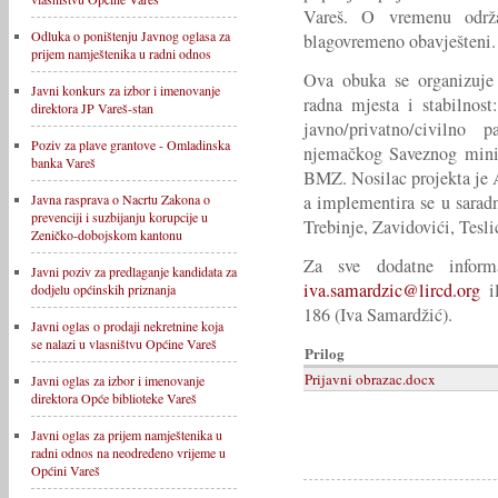
Vareš. O vremenu održa
Odluka o poništenju Javnog oglasa za
blagovremeno obavješteni.
prijem namještenika u radni odnos
Ova obuka se organizuje 
Javni konkurs za izbor i imenovanje
radna mjesta i stabilno
direktora JP Vareš-stan
javno/privatno/civilno 
Poziv za plave grantove - Omladinska
njemačkog Saveznog minis
banka Vareš
BMZ. Nosilac projekta je
a implementira se u sarad
Javna rasprava o Nacrtu Zakona o
prevenciji i suzbijanju korupcije u
Trebinje, Zavidovići, Tesli
Zeničko-dobojskom kantonu
Za sve dodatne informa
Javni poziv za predlaganje kandidata za
iva.samardzic@lircd.org
il
dodjelu općinskih priznanja
186 (Iva Samardžić).
Javni oglas o prodaji nekretnine koja
se nalazi u vlasništvu Općine Vareš
Prilog
Prijavni obrazac.docx
Javni oglas za izbor i imenovanje
direktora Opće biblioteke Vareš
Javni oglas za prijem namještenika u
radni odnos na neodređeno vrijeme u
Općini Vareš