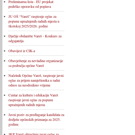
Preliminarna lista - EU projekat
podrške oporavku od poplava
JU OŠ “Vareš” raspisuje oglas za
popunu upražnjenih radnih mjesta u
školskoj 2025/2026. godini
Dječije obdanište Vareš - Konkurs za
odgajatelja
Obavijest iz CIK-a
Obavještenje za nevladine organizacije
sa područja općine Vareš
Načelnik Općine Vareš, raspisuje javni
oglas za prijem namještenika u radni
odnos na neodređeno vrijeme
Centar za kulturu i edukaciju Vareš
raspisuje javni oglas za popunu
upražnjenih radnih mjesta
Javni poziv za predlaganje kandidata za
dodjelu općinskih priznanja za 2025.
godinu
JKP Vareš objavljuje javni oglas za