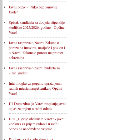
Javni poziv - "Niko bez osnovne
škole"
Spisak kandidata za dodjelu stipendije
studijske 2025/2026. godine - Općine
Vareš
Javna rasprava o Nacrtu Zakona o
porezu na imovinu, nasljeđe i poklon i
o Nacrtu Zakona o porezu na promet
nekretnina
Javna rasprava o nacrtu budžeta za
2026. godinu
Interni oglas za popunu upražnjenih
radnih mjesta namještenika u Općini
Vareš
JU Dom zdravlja Vareš raspisuje javni
oglas za prijem u radni odnos
JPU „Dječije obdanište Vareš“ - javni
konkurs za prijem radnika u radni
odnos na neodređeno vrijeme
Konkurs za dodjelu stipendija