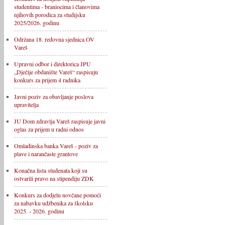
studentima - braniocima i članovima
njihovih porodica za studijsku
2025/2026. godinu
Održana 18. redovna sjednica OV
Vareš
Upravni odbor i direktorica JPU
„Dječije obdanište Vareš“ raspisuju
konkurs za prijem 4 radnika
Javni poziv za obavljanje poslova
upravitelja
JU Dom zdravlja Vareš raspisuje javni
oglas za prijem u radni odnos
Omladinska banka Vareš - poziv za
plave i narančaste grantove
Konačna lista studenata koji su
ostvarili pravo na stipendiju ZDK
Konkurs za dodjelu novčane pomoći
za nabavku udžbenika za školsku
2025. - 2026. godinu