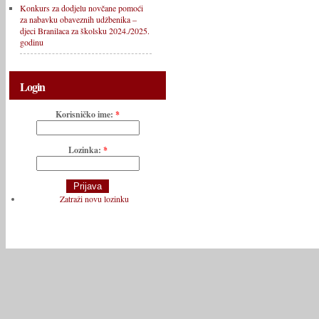
Konkurs za dodjelu novčane pomoći
za nabavku obaveznih udžbenika –
djeci Branilaca za školsku 2024./2025.
godinu
Login
Korisničko ime:
*
Lozinka:
*
Zatraži novu lozinku