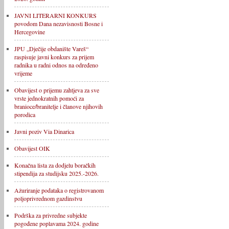
JAVNI LITERARNI KONKURS
povodom Dana nezavisnosti Bosne i
Hercegovine
JPU „Dječije obdanište Vareš“
raspisuje javni konkurs za prijem
radnika u radni odnos na određeno
vrijeme
Obavijest o prijemu zahtjeva za sve
vrste jednokratnih pomoći za
branioce/branitelje i članove njihovih
porodica
Javni poziv Via Dinarica
Obavijest OIK
Konačna lista za dodjelu boračkih
stipendija za studijsku 2025.-2026.
Ažuriranje podataka o registrovanom
poljoprivrednom gazdinstvu
Podrška za privredne subjekte
pogođene poplavama 2024. godine