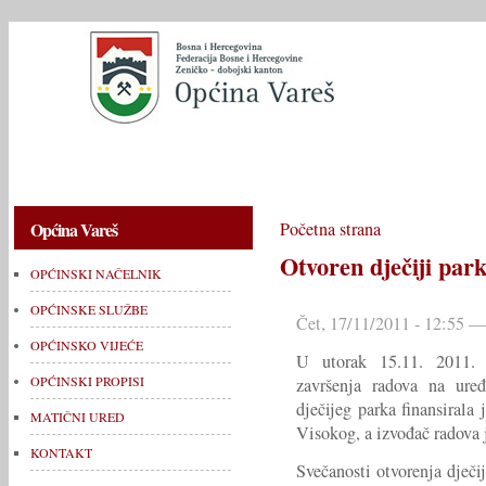
OPĆINSKI NAČELNIK
OPĆINSKE SLUŽBE
OPĆINSKO V
Općina Vareš
Početna strana
Otvoren dječiji par
OPĆINSKI NAČELNIK
OPĆINSKE SLUŽBE
Čet, 17/11/2011 - 12:55 —
OPĆINSKO VIJEĆE
U utorak 15.11. 2011. 
OPĆINSKI PROPISI
završenja radova na uređ
dječijeg parka finansiral
MATIČNI URED
Visokog, a izvođač radova 
KONTAKT
Svečanosti otvorenja dječij