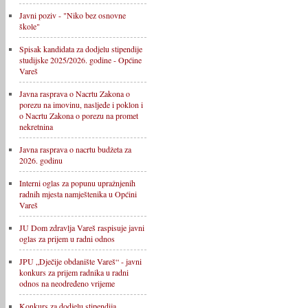
Javni poziv - "Niko bez osnovne
škole"
Spisak kandidata za dodjelu stipendije
studijske 2025/2026. godine - Općine
Vareš
Javna rasprava o Nacrtu Zakona o
porezu na imovinu, nasljeđe i poklon i
o Nacrtu Zakona o porezu na promet
nekretnina
Javna rasprava o nacrtu budžeta za
2026. godinu
Interni oglas za popunu upražnjenih
radnih mjesta namještenika u Općini
Vareš
JU Dom zdravlja Vareš raspisuje javni
oglas za prijem u radni odnos
JPU „Dječije obdanište Vareš“ - javni
konkurs za prijem radnika u radni
odnos na neodređeno vrijeme
Konkurs za dodjelu stipendija