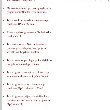
Odluka o poništenju Javnog oglasa za
prijem namještenika u radni odnos
Javni konkurs za izbor i imenovanje
direktora JP Vareš-stan
Poziv za plave grantove - Omladinska
banka Vareš
Javna rasprava o Nacrtu Zakona o
prevenciji i suzbijanju korupcije u
Zeničko-dobojskom kantonu
Javni poziv za predlaganje kandidata za
dodjelu općinskih priznanja
Javni oglas o prodaji nekretnine koja
se nalazi u vlasništvu Općine Vareš
Javni oglas za izbor i imenovanje
direktora Opće biblioteke Vareš
Javni oglas za prijem namještenika u
radni odnos na neodređeno vrijeme u
Općini Vareš