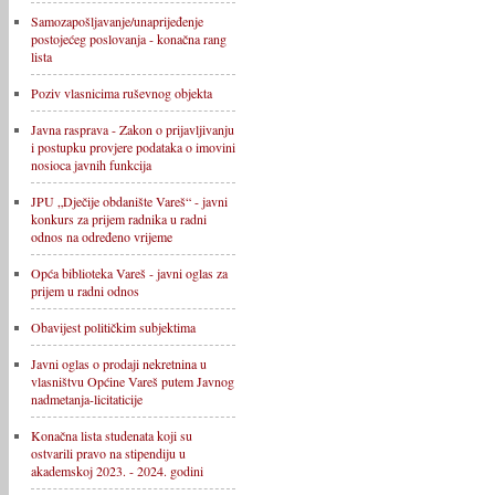
Samozapošljavanje/unaprijeđenje
postojećeg poslovanja - konačna rang
lista
Poziv vlasnicima ruševnog objekta
Javna rasprava - Zakon o prijavljivanju
i postupku provjere podataka o imovini
nosioca javnih funkcija
JPU „Dječije obdanište Vareš“ - javni
konkurs za prijem radnika u radni
odnos na određeno vrijeme
Opća biblioteka Vareš - javni oglas za
prijem u radni odnos
Obavijest političkim subjektima
Javni oglas o prodaji nekretnina u
vlasništvu Općine Vareš putem Javnog
nadmetanja-licitaticije
Konačna lista studenata koji su
ostvarili pravo na stipendiju u
akademskoj 2023. - 2024. godini