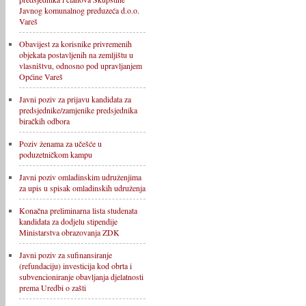
Javnog komunalnog preduzeća d.o.o.
Vareš
Obavijest za korisnike privremenih
objekata postavljenih na zemljištu u
vlasništvu, odnosno pod upravljanjem
Općine Vareš
Javni poziv za prijavu kandidata za
predsjednike/zamjenike predsjednika
biračkih odbora
Poziv ženama za učešće u
poduzetničkom kampu
Javni poziv omladinskim udruženjima
za upis u spisak omladinskih udruženja
Konačna preliminarna lista studenata
kandidata za dodjelu stipendije
Ministarstva obrazovanja ZDK
Javni poziv za sufinansiranje
(refundaciju) investicija kod obrta i
subvencioniranje obavljanja djelatnosti
prema Uredbi o zašti