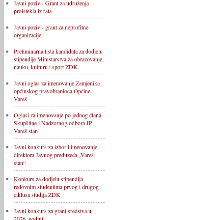
Javni poziv - Grant za udruženja
proistekla iz rata
Javni poziv - grant za neprofitne
organizacije
Preliminarna lista kandidata za dodjelu
stipendije Ministarstva za obrazovanje,
nauku, kulturu i sport ZDK
Javni oglas za imenovanje Zamjenika
općinskog pravobranioca Općine
Vareš
Oglasi za imenovanje po jednog člana
Skupštine i Nadzornog odbora JP
Vareš stan
Javni konkurs za izbor i imenovanje
direktora Javnog preduzeća „Vareš-
stan“
Konkurs za dodjelu stipendija
redovnim studentima prvog i drugog
ciklusa studija ZDK
Javni konkurs za grant sredstva u
2026. godini