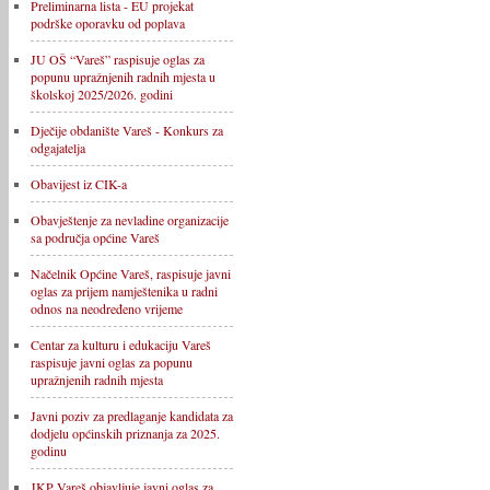
Preliminarna lista - EU projekat
podrške oporavku od poplava
JU OŠ “Vareš” raspisuje oglas za
popunu upražnjenih radnih mjesta u
školskoj 2025/2026. godini
Dječije obdanište Vareš - Konkurs za
odgajatelja
Obavijest iz CIK-a
Obavještenje za nevladine organizacije
sa područja općine Vareš
Načelnik Općine Vareš, raspisuje javni
oglas za prijem namještenika u radni
odnos na neodređeno vrijeme
Centar za kulturu i edukaciju Vareš
raspisuje javni oglas za popunu
upražnjenih radnih mjesta
Javni poziv za predlaganje kandidata za
dodjelu općinskih priznanja za 2025.
godinu
JKP Vareš objavljuje javni oglas za