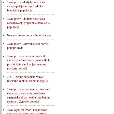
Javni poziv - dodjela podsticaja
samozapošljavanja pripadnika
branilačke populacije
Javni poziv - dodjela podsticaja
zapošljavanja pripadnika branilačke
populacije
Nova odluka o komunalnim taksama
Javni poziv - Subvencije za razvoj
poljoprivrede
Javni poziv za dodjelu novčanih
sredstava učenicima osnovnih škola
povratnicima na ime jednokratne
novčane pomoći
JPU „Dječije obdanište Vareš“
raspisuje konkurs za radna mjesta
Javni poziv za dodjelu bespovratnih
sredstava za projekte povećanja
energetske efikasnosti u stambenom
sektoru u Zeničko-dobojsk
Javni oglas za izbor i imenovanje
predsjednika i članova Skupštine