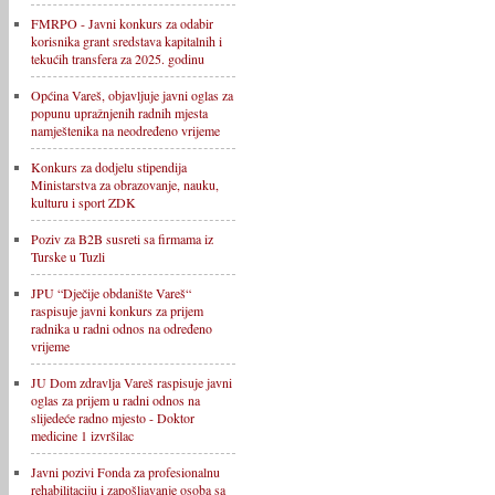
FMRPO - Javni konkurs za odabir
korisnika grant sredstava kapitalnih i
tekućih transfera za 2025. godinu
Općina Vareš, objavljuje javni oglas za
popunu upražnjenih radnih mjesta
namještenika na neodređeno vrijeme
Konkurs za dodjelu stipendija
Ministarstva za obrazovanje, nauku,
kulturu i sport ZDK
Poziv za B2B susreti sa firmama iz
Turske u Tuzli
JPU “Dječije obdanište Vareš“
raspisuje javni konkurs za prijem
radnika u radni odnos na određeno
vrijeme
JU Dom zdravlja Vareš raspisuje javni
oglas za prijem u radni odnos na
slijedeće radno mjesto - Doktor
medicine 1 izvršilac
Javni pozivi Fonda za profesionalnu
rehabilitaciju i zapošljavanje osoba sa