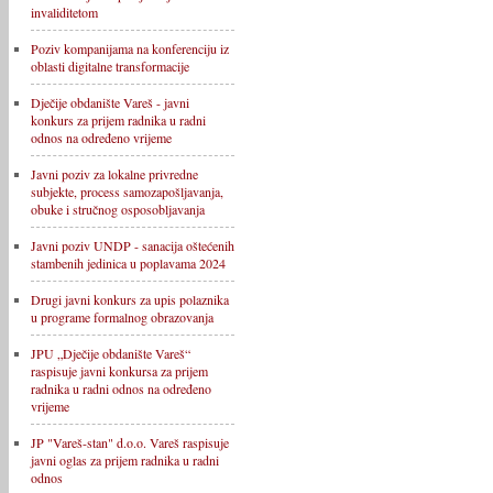
invaliditetom
Poziv kompanijama na konferenciju iz
oblasti digitalne transformacije
Dječije obdanište Vareš - javni
konkurs za prijem radnika u radni
odnos na određeno vrijeme
Javni poziv za lokalne privredne
subjekte, process samozapošljavanja,
obuke i stručnog osposobljavanja
Javni poziv UNDP - sanacija oštećenih
stambenih jedinica u poplavama 2024
Drugi javni konkurs za upis polaznika
u programe formalnog obrazovanja
JPU „Dječije obdanište Vareš“
raspisuje javni konkursa za prijem
radnika u radni odnos na određeno
vrijeme
JP "Vareš-stan" d.o.o. Vareš raspisuje
javni oglas za prijem radnika u radni
odnos