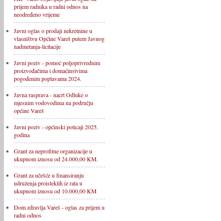
prijem radnika u radni odnos na
neodređeno vrijeme
Javni oglas o prodaji nekretnine u
vlasništvu Općine Vareš putem Javnog
nadmetanja-licitacije
Javni poziv - pomoć poljoprivrednim
proizvođačima i domaćinstvima
pogođenim poplavama 2024.
Javna rasprava - nacrt Odluke o
mjesnim vodovodima na području
općine Vareš
Javni poziv - općinski poticaji 2025.
godina
Grant za neprofitne organizacije u
ukupnom iznosu od 24.000,00 KM.
Grant za učešće u finansiranju
udruženja proisteklih iz rata u
ukupnom iznosu od 10.000,00 KM
Dom zdravlja Vareš - oglas za prijem u
radni odnos