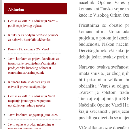
načelnik Općine Vareš 
komandant Turske vojne m
Aktuelno
kuće iz Visokog Orhan Oz
Centar za kulturu i edukaciju Vareš -
Prisutnima se obratio p
poništenje javnog oglasa
komandantima što su odab
Konkurs za dodjelu novčane pomoći
projekta, a potom je izraz
za nabavku školskih udžbenika
budućnosti. Nakon načeln
Poziv - 18. sjednica OV Vareš
Dervišoglu rekavši kako j
dobiju jedan ovakav park u 
Javni konkurs za prijavu kandidata za
imenovanje predsjednika/zamjenika
Naravno, ovakva svečanost
predsjednika biračkog odbora u
imala smisla, jer zbog nji
osnovnim izbornim jedinic
bili prisutni u velikom b
Konačna lista studenata koji su
obdaništa“ Vareš su odigral
ostvarili pravo na stipendije
„Vareš“ je spletom tradi
Centar za kulturu i edukaciju Vareš
Turskoj vojnoj misiji u Bi
raspisuje javni oglas za popunu
Načelnik Općine Vareš Ha
upražnjenog radnog mjesta
kraju svečanosti, presijeca
Javni konkurs, odgajatelji, juni 2026
predali ga djeci da se u nj
Javni oglas o prodaji nekretnine u
Više slika sa ovog događaj
vlasništvu Općine Vareš