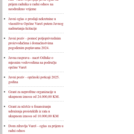
prijem radnika u radni odnos na
neodređeno vrijeme
Javni oglas o prodaji nekretnine u
vlasništvu Općine Vareš putem Javnog
nadmetanja-licitacije
Javni poziv - pomoć poljoprivrednim
proizvođačima i domaćinstvima
pogođenim poplavama 2024.
Javna rasprava - nacrt Odluke o
mjesnim vodovodima na području
općine Vareš
Javni poziv - općinski poticaji 2025.
godina
Grant za neprofitne organizacije u
ukupnom iznosu od 24.000,00 KM.
Grant za učešće u finansiranju
udruženja proisteklih iz rata u
ukupnom iznosu od 10.000,00 KM
Dom zdravlja Vareš - oglas za prijem u
radni odnos