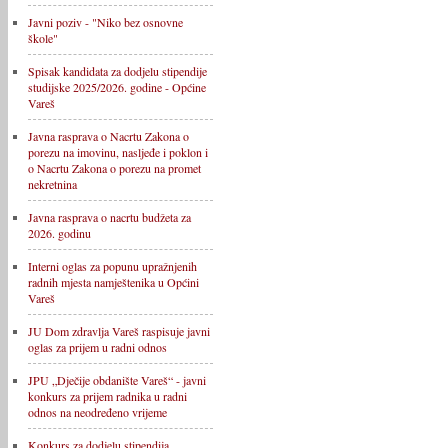
Javni poziv - "Niko bez osnovne
škole"
Spisak kandidata za dodjelu stipendije
studijske 2025/2026. godine - Općine
Vareš
Javna rasprava o Nacrtu Zakona o
porezu na imovinu, nasljeđe i poklon i
o Nacrtu Zakona o porezu na promet
nekretnina
Javna rasprava o nacrtu budžeta za
2026. godinu
Interni oglas za popunu upražnjenih
radnih mjesta namještenika u Općini
Vareš
JU Dom zdravlja Vareš raspisuje javni
oglas za prijem u radni odnos
JPU „Dječije obdanište Vareš“ - javni
konkurs za prijem radnika u radni
odnos na neodređeno vrijeme
Konkurs za dodjelu stipendija