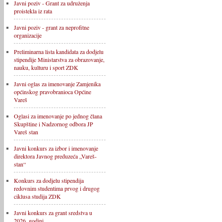
Javni poziv - Grant za udruženja
proistekla iz rata
Javni poziv - grant za neprofitne
organizacije
Preliminarna lista kandidata za dodjelu
stipendije Ministarstva za obrazovanje,
nauku, kulturu i sport ZDK
Javni oglas za imenovanje Zamjenika
općinskog pravobranioca Općine
Vareš
Oglasi za imenovanje po jednog člana
Skupštine i Nadzornog odbora JP
Vareš stan
Javni konkurs za izbor i imenovanje
direktora Javnog preduzeća „Vareš-
stan“
Konkurs za dodjelu stipendija
redovnim studentima prvog i drugog
ciklusa studija ZDK
Javni konkurs za grant sredstva u
2026. godini