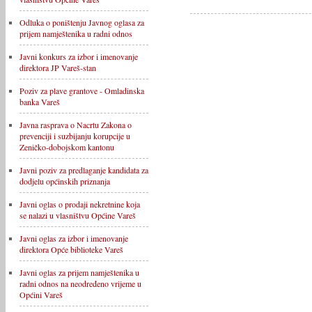
Odluka o poništenju Javnog oglasa za
prijem namještenika u radni odnos
Javni konkurs za izbor i imenovanje
direktora JP Vareš-stan
Poziv za plave grantove - Omladinska
banka Vareš
Javna rasprava o Nacrtu Zakona o
prevenciji i suzbijanju korupcije u
Zeničko-dobojskom kantonu
Javni poziv za predlaganje kandidata za
dodjelu općinskih priznanja
Javni oglas o prodaji nekretnine koja
se nalazi u vlasništvu Općine Vareš
Javni oglas za izbor i imenovanje
direktora Opće biblioteke Vareš
Javni oglas za prijem namještenika u
radni odnos na neodređeno vrijeme u
Općini Vareš