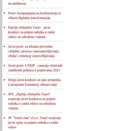
invaliditetom
Poziv kompanijama na konferenciju iz
oblasti digitalne transformacije
Dječije obdanište Vareš - javni
konkurs za prijem radnika u radni
odnos na određeno vrijeme
Javni poziv za lokalne privredne
subjekte, process samozapošljavanja,
obuke i stručnog osposobljavanja
Javni poziv UNDP - sanacija oštećenih
stambenih jedinica u poplavama 2024
Drugi javni konkurs za upis polaznika
u programe formalnog obrazovanja
JPU „Dječije obdanište Vareš“
raspisuje javni konkursa za prijem
radnika u radni odnos na određeno
vrijeme
JP "Vareš-stan" d.o.o. Vareš raspisuje
javni oglas za prijem radnika u radni
odnos