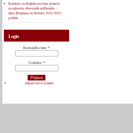
Konkurs za dodjelu novčane pomoći
za nabavku obaveznih udžbenika –
djeci Branilaca za školsku 2024./2025.
godinu
Login
Korisničko ime:
*
Lozinka:
*
Zatraži novu lozinku