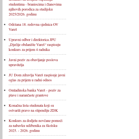
studentima - braniocima i članovima
njihovih porodica za studijsku
2025/2026. godinu
Održana 18. redovna sjednica OV
Vareš
Upravni odbor i direktorica JPU
„Dječije obdanište Vareš“ raspisuju
konkurs za prijem 4 radnika
Javni poziv za obavljanje poslova
upravitelja
JU Dom zdravlja Vareš raspisuje javni
oglas za prijem u radni odnos
Omladinska banka Vareš - poziv za
plave i narančaste grantove
Konačna lista studenata koji su
ostvarili pravo na stipendiju ZDK
Konkurs za dodjelu novčane pomoći
za nabavku udžbenika za školsku
2025. - 2026. godinu