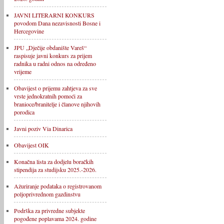
JAVNI LITERARNI KONKURS
povodom Dana nezavisnosti Bosne i
Hercegovine
JPU „Dječije obdanište Vareš“
raspisuje javni konkurs za prijem
radnika u radni odnos na određeno
vrijeme
Obavijest o prijemu zahtjeva za sve
vrste jednokratnih pomoći za
branioce/branitelje i članove njihovih
porodica
Javni poziv Via Dinarica
Obavijest OIK
Konačna lista za dodjelu boračkih
stipendija za studijsku 2025.-2026.
Ažuriranje podataka o registrovanom
poljoprivrednom gazdinstvu
Podrška za privredne subjekte
pogođene poplavama 2024. godine