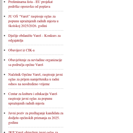
Preliminarna lista - EU projekat
podrške oporavku od poplava
JU OŠ “Vareš” raspisuje oglas za
popunu upražnjenih radnih mjesta u
školskoj 2025/2026. godini
Dječije obdanište Vareš - Konkurs za
odgajatelja
Obavijest iz CIK-a
Obavještenje za nevladine organizacije
sa područja općine Vareš
Načelnik Općine Vareš, raspisuje javni
oglas za prijem namještenika u radni
odnos na neodređeno vrijeme
Centar za kulturu i edukaciju Vareš
raspisuje javni oglas za popunu
upražnjenih radnih mjesta
Javni poziv za predlaganje kandidata za
dodjelu općinskih priznanja za 2025.
godinu
JKP Vareš objavljuje javni oglas za