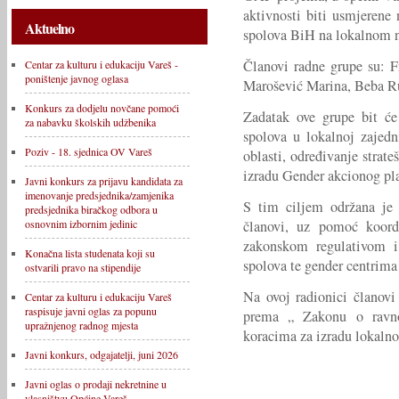
aktivnosti biti usmjerene
Aktuelno
spolova BiH na lokalnom n
Članovi radne grupe su: F
Centar za kulturu i edukaciju Vareš -
poništenje javnog oglasa
Marošević Marina, Beba Ru
Konkurs za dodjelu novčane pomoći
Zadatak ove grupe bit će 
za nabavku školskih udžbenika
spolova u lokalnoj zajedn
Poziv - 18. sjednica OV Vareš
oblasti, određivanje strate
izradu Gender akcionog pl
Javni konkurs za prijavu kandidata za
imenovanje predsjednika/zamjenika
S tim ciljem održana je 
predsjednika biračkog odbora u
članovi, uz pomoć koor
osnovnim izbornim jedinic
zakonskom regulativom i 
Konačna lista studenata koji su
spolova te gender centrima
ostvarili pravo na stipendije
Na ovoj radionici člano
Centar za kulturu i edukaciju Vareš
raspisuje javni oglas za popunu
prema „ Zakonu o ravno
upražnjenog radnog mjesta
koracima za izradu lokaln
Javni konkurs, odgajatelji, juni 2026
Javni oglas o prodaji nekretnine u
vlasništvu Općine Vareš