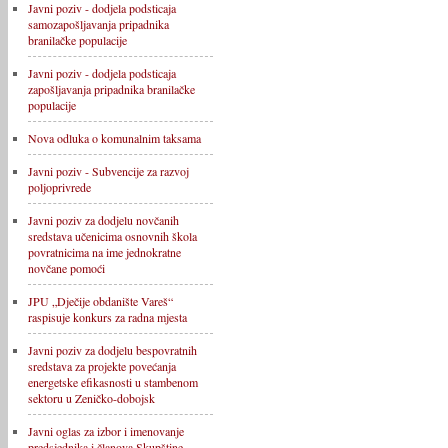
Javni poziv - dodjela podsticaja
samozapošljavanja pripadnika
branilačke populacije
Javni poziv - dodjela podsticaja
zapošljavanja pripadnika branilačke
populacije
Nova odluka o komunalnim taksama
Javni poziv - Subvencije za razvoj
poljoprivrede
Javni poziv za dodjelu novčanih
sredstava učenicima osnovnih škola
povratnicima na ime jednokratne
novčane pomoći
JPU „Dječije obdanište Vareš“
raspisuje konkurs za radna mjesta
Javni poziv za dodjelu bespovratnih
sredstava za projekte povećanja
energetske efikasnosti u stambenom
sektoru u Zeničko-dobojsk
Javni oglas za izbor i imenovanje
predsjednika i članova Skupštine