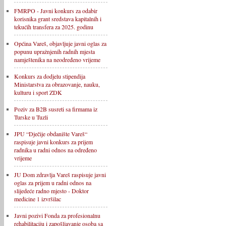
FMRPO - Javni konkurs za odabir
korisnika grant sredstava kapitalnih i
tekućih transfera za 2025. godinu
Općina Vareš, objavljuje javni oglas za
popunu upražnjenih radnih mjesta
namještenika na neodređeno vrijeme
Konkurs za dodjelu stipendija
Ministarstva za obrazovanje, nauku,
kulturu i sport ZDK
Poziv za B2B susreti sa firmama iz
Turske u Tuzli
JPU “Dječije obdanište Vareš“
raspisuje javni konkurs za prijem
radnika u radni odnos na određeno
vrijeme
JU Dom zdravlja Vareš raspisuje javni
oglas za prijem u radni odnos na
slijedeće radno mjesto - Doktor
medicine 1 izvršilac
Javni pozivi Fonda za profesionalnu
rehabilitaciju i zapošljavanje osoba sa