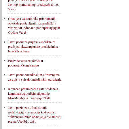
Javnog komunalnog preduzeća d.o.o.
Vareš
Obavijest za korisnike privremenih
objekata postavljenih na zemljištu u
vlasništvu, odnosno pod upravljanjem
Općine Vareš
Javni poziv za prijavu kandidata za
predsjednike/zamjenike predsjednika
biračkih odbora
Poziv ženama za učešće u
poduzetničkom kampu
Javni poziv omladinskim udruženjima
za upis u spisak omladinskih udruženja
Konačna preliminarna lista studenata
kandidata za dodjelu stipendije
Ministarstva obrazovanja ZDK
Javni poziv za sufinansiranje
(refundaciju) investicija kod obrta i
subvencioniranje obavljanja djelatnosti
prema Uredbi o zašti