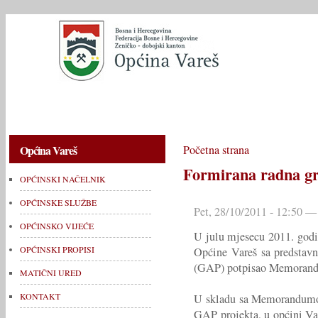
OPĆINSKI NAČELNIK
OPĆINSKE SLUŽBE
OPĆINSKO V
Općina Vareš
Početna strana
Formirana radna gr
OPĆINSKI NAČELNIK
OPĆINSKE SLUŽBE
Pet, 28/10/2011 - 12:50 —
OPĆINSKO VIJEĆE
U julu mjesecu 2011. godi
OPĆINSKI PROPISI
Općine Vareš sa predstav
(GAP) potpisao Memorand
MATIČNI URED
KONTAKT
U skladu sa Memorandumom 
GAP projekta, u općini Va