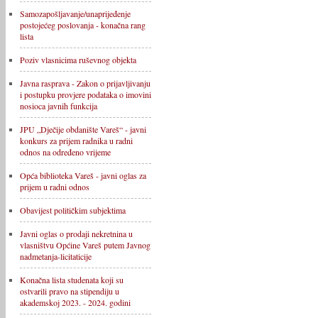
Samozapošljavanje/unaprijeđenje
postojećeg poslovanja - konačna rang
lista
Poziv vlasnicima ruševnog objekta
Javna rasprava - Zakon o prijavljivanju
i postupku provjere podataka o imovini
nosioca javnih funkcija
JPU „Dječije obdanište Vareš“ - javni
konkurs za prijem radnika u radni
odnos na određeno vrijeme
Opća biblioteka Vareš - javni oglas za
prijem u radni odnos
Obavijest političkim subjektima
Javni oglas o prodaji nekretnina u
vlasništvu Općine Vareš putem Javnog
nadmetanja-licitaticije
Konačna lista studenata koji su
ostvarili pravo na stipendiju u
akademskoj 2023. - 2024. godini