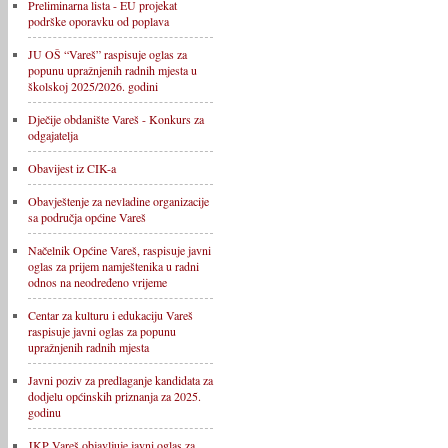
Preliminarna lista - EU projekat
podrške oporavku od poplava
JU OŠ “Vareš” raspisuje oglas za
popunu upražnjenih radnih mjesta u
školskoj 2025/2026. godini
Dječije obdanište Vareš - Konkurs za
odgajatelja
Obavijest iz CIK-a
Obavještenje za nevladine organizacije
sa područja općine Vareš
Načelnik Općine Vareš, raspisuje javni
oglas za prijem namještenika u radni
odnos na neodređeno vrijeme
Centar za kulturu i edukaciju Vareš
raspisuje javni oglas za popunu
upražnjenih radnih mjesta
Javni poziv za predlaganje kandidata za
dodjelu općinskih priznanja za 2025.
godinu
JKP Vareš objavljuje javni oglas za