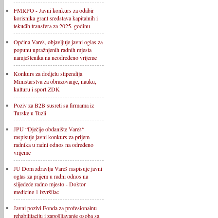
FMRPO - Javni konkurs za odabir
korisnika grant sredstava kapitalnih i
tekućih transfera za 2025. godinu
Općina Vareš, objavljuje javni oglas za
popunu upražnjenih radnih mjesta
namještenika na neodređeno vrijeme
Konkurs za dodjelu stipendija
Ministarstva za obrazovanje, nauku,
kulturu i sport ZDK
Poziv za B2B susreti sa firmama iz
Turske u Tuzli
JPU “Dječije obdanište Vareš“
raspisuje javni konkurs za prijem
radnika u radni odnos na određeno
vrijeme
JU Dom zdravlja Vareš raspisuje javni
oglas za prijem u radni odnos na
slijedeće radno mjesto - Doktor
medicine 1 izvršilac
Javni pozivi Fonda za profesionalnu
rehabilitaciju i zapošljavanje osoba sa