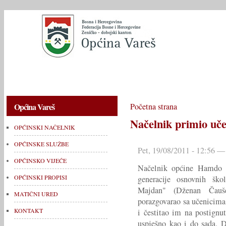
OPĆINSKI NAČELNIK
OPĆINSKE SLUŽBE
OPĆINSKO V
Općina Vareš
Početna strana
Načelnik primio uče
OPĆINSKI NAČELNIK
OPĆINSKE SLUŽBE
Pet, 19/08/2011 - 12:56 —
OPĆINSKO VIJEĆE
Načelnik općine Hamdo F
OPĆINSKI PROPISI
generacije osnovnih šk
Majdan" (Dženan Čauše
MATIČNI URED
porazgovarao sa učenicima
KONTAKT
i čestitao im na postignu
uspješno kao i do sada. 