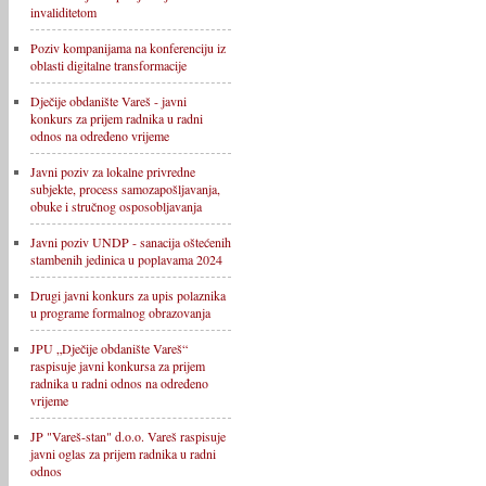
invaliditetom
Poziv kompanijama na konferenciju iz
oblasti digitalne transformacije
Dječije obdanište Vareš - javni
konkurs za prijem radnika u radni
odnos na određeno vrijeme
Javni poziv za lokalne privredne
subjekte, process samozapošljavanja,
obuke i stručnog osposobljavanja
Javni poziv UNDP - sanacija oštećenih
stambenih jedinica u poplavama 2024
Drugi javni konkurs za upis polaznika
u programe formalnog obrazovanja
JPU „Dječije obdanište Vareš“
raspisuje javni konkursa za prijem
radnika u radni odnos na određeno
vrijeme
JP "Vareš-stan" d.o.o. Vareš raspisuje
javni oglas za prijem radnika u radni
odnos