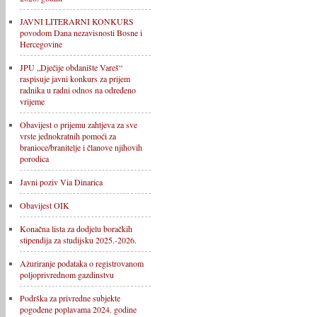
JAVNI LITERARNI KONKURS
povodom Dana nezavisnosti Bosne i
Hercegovine
JPU „Dječije obdanište Vareš“
raspisuje javni konkurs za prijem
radnika u radni odnos na određeno
vrijeme
Obavijest o prijemu zahtjeva za sve
vrste jednokratnih pomoći za
branioce/branitelje i članove njihovih
porodica
Javni poziv Via Dinarica
Obavijest OIK
Konačna lista za dodjelu boračkih
stipendija za studijsku 2025.-2026.
Ažuriranje podataka o registrovanom
poljoprivrednom gazdinstvu
Podrška za privredne subjekte
pogođene poplavama 2024. godine