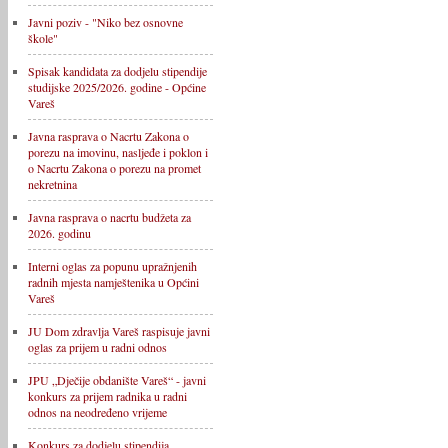
Javni poziv - "Niko bez osnovne
škole"
Spisak kandidata za dodjelu stipendije
studijske 2025/2026. godine - Općine
Vareš
Javna rasprava o Nacrtu Zakona o
porezu na imovinu, nasljeđe i poklon i
o Nacrtu Zakona o porezu na promet
nekretnina
Javna rasprava o nacrtu budžeta za
2026. godinu
Interni oglas za popunu upražnjenih
radnih mjesta namještenika u Općini
Vareš
JU Dom zdravlja Vareš raspisuje javni
oglas za prijem u radni odnos
JPU „Dječije obdanište Vareš“ - javni
konkurs za prijem radnika u radni
odnos na neodređeno vrijeme
Konkurs za dodjelu stipendija