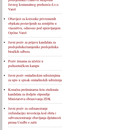
Javnog komunalnog preduzeća d.o.o.
Vareš
Obavijest za korisnike privremenih
objekata postavljenih na zemljištu u
vlasništvu, odnosno pod upravljanjem
Općine Vareš
Javni poziv za prijavu kandidata za
predsjednike/zamjenike predsjednika
biračkih odbora
Poziv ženama za učešće u
poduzetničkom kampu
Javni poziv omladinskim udruženjima
za upis u spisak omladinskih udruženja
Konačna preliminarna lista studenata
kandidata za dodjelu stipendije
Ministarstva obrazovanja ZDK
Javni poziv za sufinansiranje
(refundaciju) investicija kod obrta i
subvencioniranje obavljanja djelatnosti
prema Uredbi o zašti