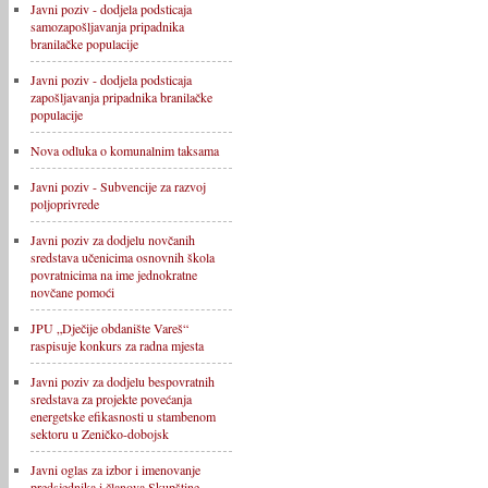
Javni poziv - dodjela podsticaja
samozapošljavanja pripadnika
branilačke populacije
Javni poziv - dodjela podsticaja
zapošljavanja pripadnika branilačke
populacije
Nova odluka o komunalnim taksama
Javni poziv - Subvencije za razvoj
poljoprivrede
Javni poziv za dodjelu novčanih
sredstava učenicima osnovnih škola
povratnicima na ime jednokratne
novčane pomoći
JPU „Dječije obdanište Vareš“
raspisuje konkurs za radna mjesta
Javni poziv za dodjelu bespovratnih
sredstava za projekte povećanja
energetske efikasnosti u stambenom
sektoru u Zeničko-dobojsk
Javni oglas za izbor i imenovanje
predsjednika i članova Skupštine