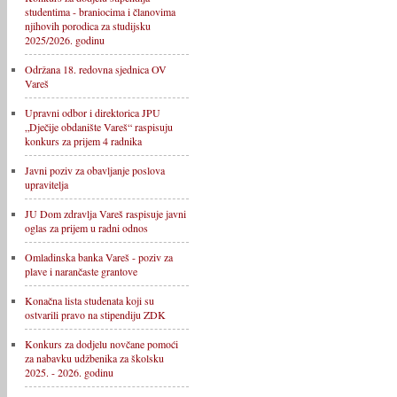
studentima - braniocima i članovima
njihovih porodica za studijsku
2025/2026. godinu
Održana 18. redovna sjednica OV
Vareš
Upravni odbor i direktorica JPU
„Dječije obdanište Vareš“ raspisuju
konkurs za prijem 4 radnika
Javni poziv za obavljanje poslova
upravitelja
JU Dom zdravlja Vareš raspisuje javni
oglas za prijem u radni odnos
Omladinska banka Vareš - poziv za
plave i narančaste grantove
Konačna lista studenata koji su
ostvarili pravo na stipendiju ZDK
Konkurs za dodjelu novčane pomoći
za nabavku udžbenika za školsku
2025. - 2026. godinu