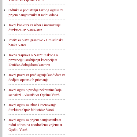
Odluka o poništenju Javnog oglasa za
prijem namještenika u radni odnos
Javni konkurs za izbor i imenovanje
direktora JP Vareš-stan
Poziv za plave grantove - Omladinska
banka Vareš
Javna rasprava o Nacrtu Zakona o
prevenciji i suzbijanju korupcije u
Zeničko-dobojskom kantonu
Javni poziv za predlaganje kandidata za
dodjelu općinskih priznanja
Javni oglas o prodaji nekretnine koja
se nalazi u vlasništvu Općine Vareš
Javni oglas za izbor i imenovanje
direktora Opće biblioteke Vareš
Javni oglas za prijem namještenika u
radni odnos na neodređeno vrijeme u
Općini Vareš