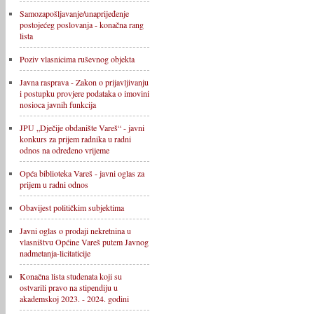
Samozapošljavanje/unaprijeđenje
postojećeg poslovanja - konačna rang
lista
Poziv vlasnicima ruševnog objekta
Javna rasprava - Zakon o prijavljivanju
i postupku provjere podataka o imovini
nosioca javnih funkcija
JPU „Dječije obdanište Vareš“ - javni
konkurs za prijem radnika u radni
odnos na određeno vrijeme
Opća biblioteka Vareš - javni oglas za
prijem u radni odnos
Obavijest političkim subjektima
Javni oglas o prodaji nekretnina u
vlasništvu Općine Vareš putem Javnog
nadmetanja-licitaticije
Konačna lista studenata koji su
ostvarili pravo na stipendiju u
akademskoj 2023. - 2024. godini