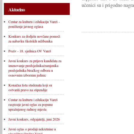
učenici su i prigodno nagra
Aktuelno
Centar za kulturu i edukaciju Vareš -
poništenje javnog oglasa
Konkurs za dodjelu novčane pomoći
za nabavku školskih udžbenika
Poziv - 18. sjednica OV Vareš
Javni konkurs za prijavu kandidata za
imenovanje predsjednika/zamjenika
predsjednika biračkog odbora u
osnovnim izbornim jedinic
Konačna lista studenata koji su
ostvarili pravo na stipendije
Centar za kulturu i edukaciju Vareš
raspisuje javni oglas za popunu
upražnjenog radnog mjesta
Javni konkurs, odgajatelji, juni 2026
Javni oglas o prodaji nekretnine u
vlasništvu Općine Vareš