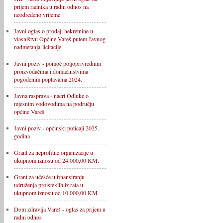
prijem radnika u radni odnos na
neodređeno vrijeme
Javni oglas o prodaji nekretnine u
vlasništvu Općine Vareš putem Javnog
nadmetanja-licitacije
Javni poziv - pomoć poljoprivrednim
proizvođačima i domaćinstvima
pogođenim poplavama 2024.
Javna rasprava - nacrt Odluke o
mjesnim vodovodima na području
općine Vareš
Javni poziv - općinski poticaji 2025.
godina
Grant za neprofitne organizacije u
ukupnom iznosu od 24.000,00 KM.
Grant za učešće u finansiranju
udruženja proisteklih iz rata u
ukupnom iznosu od 10.000,00 KM
Dom zdravlja Vareš - oglas za prijem u
radni odnos