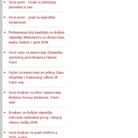
Javni poziv - Grant za udruženja
proistekla iz rata
Javni poziv - grant za neprofitne
organizacije
Preliminarna lista kandidata za dodjelu
stipendije Ministarstva za obrazovanje,
nauku, kulturu i sport ZDK
Javni oglas za imenovanje Zamjenika
općinskog pravobranioca Općine
Vareš
Oglasi za imenovanje po jednog člana
Skupštine i Nadzornog odbora JP
Vareš stan
Javni konkurs za izbor i imenovanje
direktora Javnog preduzeća „Vareš-
stan“
Konkurs za dodjelu stipendija
redovnim studentima prvog i drugog
ciklusa studija ZDK
Javni konkurs za grant sredstva u
2026. godini