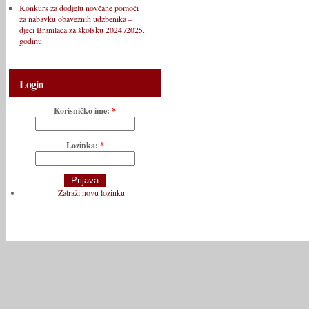
Konkurs za dodjelu novčane pomoći
za nabavku obaveznih udžbenika –
djeci Branilaca za školsku 2024./2025.
godinu
Login
Korisničko ime:
*
Lozinka:
*
Zatraži novu lozinku