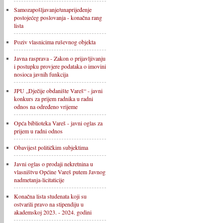
Samozapošljavanje/unaprijeđenje
postojećeg poslovanja - konačna rang
lista
Poziv vlasnicima ruševnog objekta
Javna rasprava - Zakon o prijavljivanju
i postupku provjere podataka o imovini
nosioca javnih funkcija
JPU „Dječije obdanište Vareš“ - javni
konkurs za prijem radnika u radni
odnos na određeno vrijeme
Opća biblioteka Vareš - javni oglas za
prijem u radni odnos
Obavijest političkim subjektima
Javni oglas o prodaji nekretnina u
vlasništvu Općine Vareš putem Javnog
nadmetanja-licitaticije
Konačna lista studenata koji su
ostvarili pravo na stipendiju u
akademskoj 2023. - 2024. godini