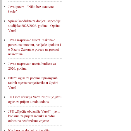
Javni poziv - "Niko bez osnovne
škole"
Spisak kandidata za dodjelu stipendije
studijske 2025/2026. godine - Općine
Vareš
Javna rasprava o Nacrtu Zakona o
porezu na imovinu, nasljeđe i poklon i
o Nacrtu Zakona o porezu na promet
nekretnina
Javna rasprava o nacrtu budžeta za
2026. godinu
Interni oglas za popunu upražnjenih
radnih mjesta namještenika u Općini
Vareš
JU Dom zdravlja Vareš raspisuje javni
oglas za prijem u radni odnos
JPU „Dječije obdanište Vareš“ - javni
konkurs za prijem radnika u radni
odnos na neodređeno vrijeme
Konkurs za dodjelu stipendija