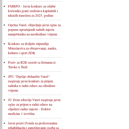
FMRPO - Javni konkurs za odabir
korisnika grant sredstava kapitalnih i
tekućih transfera za 2025. godinu
Općina Vareš, objavljuje javni oglas za
popunu upražnjenih radnih mjesta
namještenika na neodređeno vrijeme
Konkurs za dodjelu stipendija
Ministarstva za obrazovanje, nauku,
kulturu i sport ZDK
Poziv za B2B susreti sa firmama iz
Turske u Tuzli
JPU “Dječije obdanište Vareš“
raspisuje javni konkurs za prijem
radnika u radni odnos na određeno
vrijeme
JU Dom zdravlja Vareš raspisuje javni
oglas za prijem u radni odnos na
slijedeće radno mjesto - Doktor
medicine 1 izvršilac
Javni pozivi Fonda za profesionalnu
rehabilitaciju i zapošljavanje osoba sa