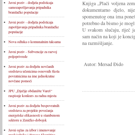
Knjiga „Plači voljena zem
Javni poziv - dodjela podsticaja
samozapošljavanja pripadnika
dokumentarno djelo, nije
branilačke populacije
spomenutog ona ima ponešto
Javni poziv - dodjela podsticaja
potrebno da bismo je mogli
zapošljavanja pripadnika branilačke
U svakom slučaju, riječ je
populacije
sam način na koji je konci
Nova odluka o komunalnim taksama
na razmišljanje.
Javni poziv - Subvencije za razvoj
poljoprivrede
Autor: Mersad Đido
Javni poziv za dodjelu novčanih
sredstava učenicima osnovnih škola
povratnicima na ime jednokratne
novčane pomoći
JPU „Dječije obdanište Vareš“
raspisuje konkurs za radna mjesta
Javni poziv za dodjelu bespovratnih
sredstava za projekte povećanja
energetske efikasnosti u stambenom
sektoru u Zeničko-dobojsk
Javni oglas za izbor i imenovanje
predsjednika i članova Skupštine