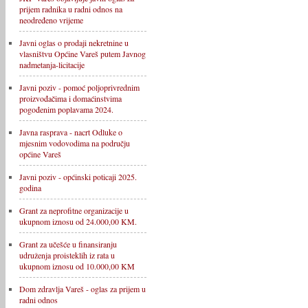
prijem radnika u radni odnos na
neodređeno vrijeme
Javni oglas o prodaji nekretnine u
vlasništvu Općine Vareš putem Javnog
nadmetanja-licitacije
Javni poziv - pomoć poljoprivrednim
proizvođačima i domaćinstvima
pogođenim poplavama 2024.
Javna rasprava - nacrt Odluke o
mjesnim vodovodima na području
općine Vareš
Javni poziv - općinski poticaji 2025.
godina
Grant za neprofitne organizacije u
ukupnom iznosu od 24.000,00 KM.
Grant za učešće u finansiranju
udruženja proisteklih iz rata u
ukupnom iznosu od 10.000,00 KM
Dom zdravlja Vareš - oglas za prijem u
radni odnos