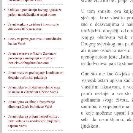
stvore vlastito mišljenje, 
Odluka o poništenju Javnog oglasa za
U tom smislu, ova knjiga
prijem namještenika u radni odnos
sjećanja, kroz vlastito pro
sud o dešavanjima u naš
Javni konkurs za izbor i imenovanje
direktora JP Vareš-stan
možda biti drugačiji od on
Knjiga obuhvata velik vr
Poziv za plave grantove - Omladinska
Drugog svjetskog rata pa d
banka Vareš
ali njeno osnovno načelo,
Javna rasprava o Nacrtu Zakona o
njenog autora jeste „Istina
prevenciji i suzbijanju korupcije u
ne dodvorava, pa s te strane
Zeničko-dobojskom kantonu
Javni poziv za predlaganje kandidata za
Ono što me kao čovjeka po
dodjelu općinskih priznanja
Varešak ostati upisan kao 
vlastitim iskustvom, a vo
Javni oglas o prodaji nekretnine koja
se nalazi u vlasništvu Općine Vareš
pamti nestaje, a sve što
godinama svoga života, ž
Javni oglas za izbor i imenovanje
samima, o vrijednostima i
direktora Opće biblioteke Vareš
u koje možemo upasti i 
Javni oglas za prijem namještenika u
sebi da razmišljamo, ak
radni odnos na neodređeno vrijeme u
ljudskost.
Općini Vareš