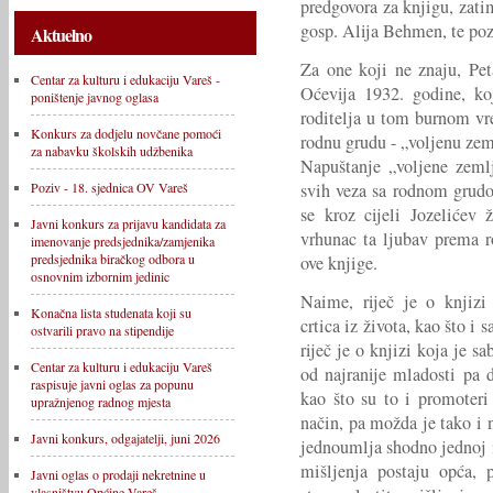
predgovora za knjigu, zati
gosp. Alija Behmen, te poz
Aktuelno
Za one koji ne znaju, Pet
Centar za kulturu i edukaciju Vareš -
Oćevija 1932. godine, ko
poništenje javnog oglasa
roditelja u tom burnom vr
Konkurs za dodjelu novčane pomoći
rodnu grudu - „voljenu zem
za nabavku školskih udžbenika
Napuštanje „voljene zeml
svih veza sa rodnom grudom
Poziv - 18. sjednica OV Vareš
se kroz cijeli Jozelićev 
Javni konkurs za prijavu kandidata za
vrhunac ta ljubav prema r
imenovanje predsjednika/zamjenika
predsjednika biračkog odbora u
ove knjige.
osnovnim izbornim jedinic
Naime, riječ je o knjizi 
Konačna lista studenata koji su
crtica iz života, kao što i
ostvarili pravo na stipendije
riječ je o knjizi koja je sa
Centar za kulturu i edukaciju Vareš
od najranije mladosti pa 
raspisuje javni oglas za popunu
kao što su to i promoteri 
upražnjenog radnog mjesta
način, pa možda je tako i 
Javni konkurs, odgajatelji, juni 2026
jednoumlja shodno jednoj 
mišljenja postaju opća, p
Javni oglas o prodaji nekretnine u
vlasništvu Općine Vareš