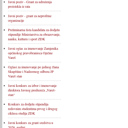
Javni poziv - Grant za udruženja
proistekla iz rata
Javni poziv - grant za neprofitne
organizacije
Preliminarna lista kandidata za dodjelu
stipendije Ministarstva za obrazovanje,
nauku, kulturu i sport ZDK
Javni oglas za imenovanje Zamjenika
općinskog pravobranioca Općine
Vareš
Oglasi za imenovanje po jednog člana
Skupštine i Nadzornog odbora JP
Vareš stan
Javni konkurs za izbor i imenovanje
direktora Javnog preduzeća „Vareš-
stan“
Konkurs za dodjelu stipendija
redovnim studentima prvog i drugog
ciklusa studija ZDK
Javni konkurs za grant sredstva u
2026. godini