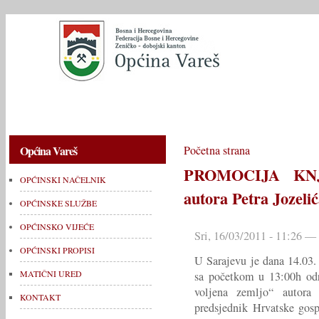
OPĆINSKI NAČELNIK
OPĆINSKE SLUŽBE
OPĆINSKO V
Općina Vareš
Početna strana
PROMOCIJA KNJIG
OPĆINSKI NAČELNIK
autora Petra Jozeli
OPĆINSKE SLUŽBE
OPĆINSKO VIJEĆE
Sri, 16/03/2011 - 11:26 —
OPĆINSKI PROPISI
U Sarajevu je dana 14.03
MATIČNI URED
sa početkom u 13:00h odr
voljena zemljo“ autora 
KONTAKT
predsjednik Hrvatske gosp