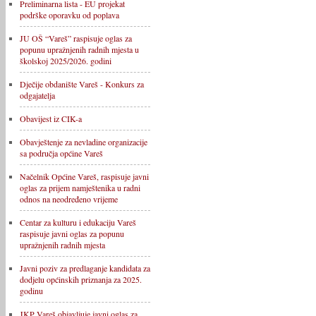
Preliminarna lista - EU projekat
podrške oporavku od poplava
JU OŠ “Vareš” raspisuje oglas za
popunu upražnjenih radnih mjesta u
školskoj 2025/2026. godini
Dječije obdanište Vareš - Konkurs za
odgajatelja
Obavijest iz CIK-a
Obavještenje za nevladine organizacije
sa područja općine Vareš
Načelnik Općine Vareš, raspisuje javni
oglas za prijem namještenika u radni
odnos na neodređeno vrijeme
Centar za kulturu i edukaciju Vareš
raspisuje javni oglas za popunu
upražnjenih radnih mjesta
Javni poziv za predlaganje kandidata za
dodjelu općinskih priznanja za 2025.
godinu
JKP Vareš objavljuje javni oglas za