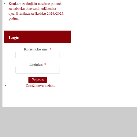
Konkurs za dodjelu novčane pomoći
za nabavku obaveznih udžbenika –
djeci Branilaca za školsku 2024./2025.
godinu
Login
Korisničko ime:
*
Lozinka:
*
Zatraži novu lozinku