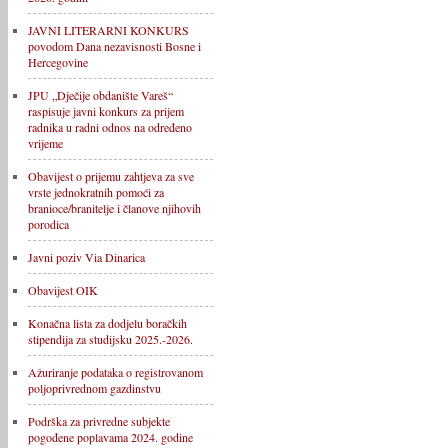
JAVNI LITERARNI KONKURS
povodom Dana nezavisnosti Bosne i
Hercegovine
JPU „Dječije obdanište Vareš“
raspisuje javni konkurs za prijem
radnika u radni odnos na određeno
vrijeme
Obavijest o prijemu zahtjeva za sve
vrste jednokratnih pomoći za
branioce/branitelje i članove njihovih
porodica
Javni poziv Via Dinarica
Obavijest OIK
Konačna lista za dodjelu boračkih
stipendija za studijsku 2025.-2026.
Ažuriranje podataka o registrovanom
poljoprivrednom gazdinstvu
Podrška za privredne subjekte
pogođene poplavama 2024. godine