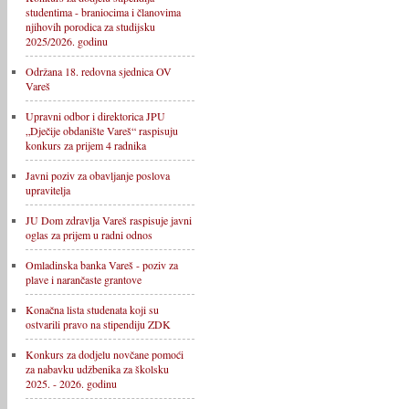
studentima - braniocima i članovima
njihovih porodica za studijsku
2025/2026. godinu
Održana 18. redovna sjednica OV
Vareš
Upravni odbor i direktorica JPU
„Dječije obdanište Vareš“ raspisuju
konkurs za prijem 4 radnika
Javni poziv za obavljanje poslova
upravitelja
JU Dom zdravlja Vareš raspisuje javni
oglas za prijem u radni odnos
Omladinska banka Vareš - poziv za
plave i narančaste grantove
Konačna lista studenata koji su
ostvarili pravo na stipendiju ZDK
Konkurs za dodjelu novčane pomoći
za nabavku udžbenika za školsku
2025. - 2026. godinu