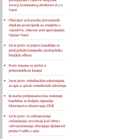
Javnog komunalnog preduzeća d.o.o.
Vareš
Obavijest za korisnike privremenih
objekata postavljenih na zemljištu u
vlasništvu, odnosno pod upravljanjem
Općine Vareš
Javni poziv za prijavu kandidata za
predsjednike/zamjenike predsjednika
biračkih odbora
Poziv ženama za učešće u
poduzetničkom kampu
Javni poziv omladinskim udruženjima
za upis u spisak omladinskih udruženja
Konačna preliminarna lista studenata
kandidata za dodjelu stipendije
Ministarstva obrazovanja ZDK
Javni poziv za sufinansiranje
(refundaciju) investicija kod obrta i
subvencioniranje obavljanja djelatnosti
prema Uredbi o zašti