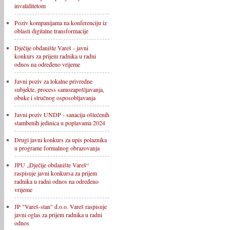
invaliditetom
Poziv kompanijama na konferenciju iz
oblasti digitalne transformacije
Dječije obdanište Vareš - javni
konkurs za prijem radnika u radni
odnos na određeno vrijeme
Javni poziv za lokalne privredne
subjekte, process samozapošljavanja,
obuke i stručnog osposobljavanja
Javni poziv UNDP - sanacija oštećenih
stambenih jedinica u poplavama 2024
Drugi javni konkurs za upis polaznika
u programe formalnog obrazovanja
JPU „Dječije obdanište Vareš“
raspisuje javni konkursa za prijem
radnika u radni odnos na određeno
vrijeme
JP "Vareš-stan" d.o.o. Vareš raspisuje
javni oglas za prijem radnika u radni
odnos