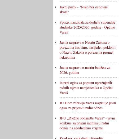
Javni poziv - "Niko bez osnovne
škole"
Spisak kandidata za dodjelu stipendije
studijske 2025/2026. godine - Općine
Vareš
Javna rasprava o Nacrtu Zakona o
porezu na imovinu, nasljeđe i poklon i
o Nacrtu Zakona o porezu na promet
nekretnina
Javna rasprava o nacrtu budžeta za
2026. godinu
Interni oglas za popunu upražnjenih
radnih mjesta namještenika u Općini
Vareš
JU Dom zdravlja Vareš raspisuje javni
oglas za prijem u radni odnos
JPU „Dječije obdanište Vareš“ - javni
konkurs za prijem radnika u radni
odnos na neodređeno vrijeme
Konkurs za dodjelu stipendija