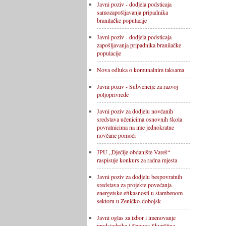
Javni poziv - dodjela podsticaja
samozapošljavanja pripadnika
branilačke populacije
Javni poziv - dodjela podsticaja
zapošljavanja pripadnika branilačke
populacije
Nova odluka o komunalnim taksama
Javni poziv - Subvencije za razvoj
poljoprivrede
Javni poziv za dodjelu novčanih
sredstava učenicima osnovnih škola
povratnicima na ime jednokratne
novčane pomoći
JPU „Dječije obdanište Vareš“
raspisuje konkurs za radna mjesta
Javni poziv za dodjelu bespovratnih
sredstava za projekte povećanja
energetske efikasnosti u stambenom
sektoru u Zeničko-dobojsk
Javni oglas za izbor i imenovanje
predsjednika i članova Skupštine