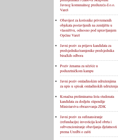
Javnog komunalnog preduzeća d.o.o.
Vareš
Obavijest za korisnike privremenih
objekata postavljenih na zemljištu u
vlasništvu, odnosno pod upravljanjem
Općine Vareš
Javni poziv za prijavu kandidata za
predsjednike/zamjenike predsjednika
biračkih odbora
Poziv ženama za učešće u
poduzetničkom kampu
Javni poziv omladinskim udruženjima
za upis u spisak omladinskih udruženja
Konačna preliminarna lista studenata
kandidata za dodjelu stipendije
Ministarstva obrazovanja ZDK
Javni poziv za sufinansiranje
(refundaciju) investicija kod obrta i
subvencioniranje obavljanja djelatnosti
prema Uredbi o zašti