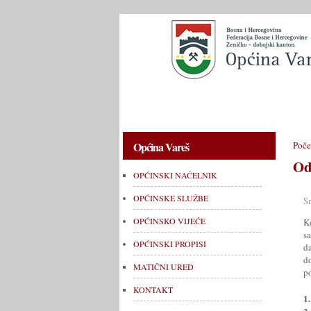
OPĆINSKI NAČELNIK
OPĆINSKE 
Općina Vareš
Poče
Od
OPĆINSKI NAČELNIK
OPĆINSKE SLUŽBE
S
OPĆINSKO VIJEĆE
Ko
s
OPĆINSKI PROPISI
d
d
MATIČNI URED
po
KONTAKT
1.