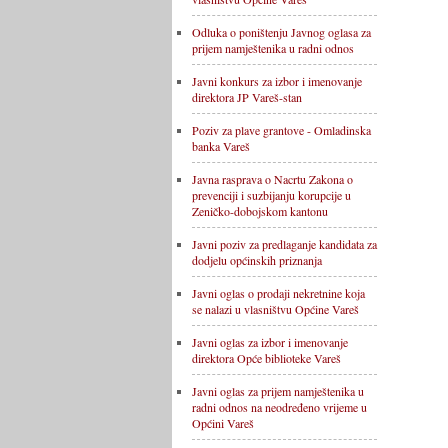
Odluka o poništenju Javnog oglasa za
prijem namještenika u radni odnos
Javni konkurs za izbor i imenovanje
direktora JP Vareš-stan
Poziv za plave grantove - Omladinska
banka Vareš
Javna rasprava o Nacrtu Zakona o
prevenciji i suzbijanju korupcije u
Zeničko-dobojskom kantonu
Javni poziv za predlaganje kandidata za
dodjelu općinskih priznanja
Javni oglas o prodaji nekretnine koja
se nalazi u vlasništvu Općine Vareš
Javni oglas za izbor i imenovanje
direktora Opće biblioteke Vareš
Javni oglas za prijem namještenika u
radni odnos na neodređeno vrijeme u
Općini Vareš