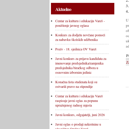
2.
3.
Aktuelno
4.
U
Centar za kulturu i edukaciju Vareš -
p
poništenje javnog oglasa
o
Konkurs za dodjelu novčane pomoći
o
za nabavku školskih udžbenika
u
a
Poziv - 18. sjednica OV Vareš
P
Javni konkurs za prijavu kandidata za
Z
imenovanje predsjednika/zamjenika
predsjednika biračkog odbora u
osnovnim izbornim jedinic
Konačna lista studenata koji su
ostvarili pravo na stipendije
Centar za kulturu i edukaciju Vareš
raspisuje javni oglas za popunu
upražnjenog radnog mjesta
Javni konkurs, odgajatelji, juni 2026
Javni oglas o prodaji nekretnine u
vlasništvu Općine Vareš