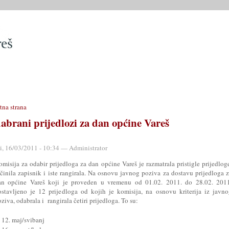
SLUŽBE
OPĆINSKO VIJEĆE
OPĆINSKI PROPISI
MATIČN
tna strana
abrani prijedlozi za dan općine Vareš
ri, 16/03/2011 - 10:34 — Administrator
misija za odabir prijedloga za dan općine Vareš je razmatrala pristigle prijedlog
ačinila zapisnik i iste rangirala. Na osnovu javnog poziva za dostavu prijedloga 
an općine Vareš koji je proveden u vremenu od 01.02. 2011. do 28.02. 2011
ostavljeno je 12 prijedloga od kojih je komisija, na osnovu kriterija iz javn
ziva, odabrala i rangirala četiri prijedloga. To su:
12. maj/svibanj