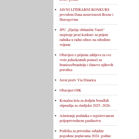
JAVNI LITERARNI KONKURS
povodom Dana nezavisnosti Bosne i
Hercegovine
JPU „Dječije obdanište Vareš“
raspisuje javni konkurs za prijem
radnika u radni odnos na određeno
vrijeme
Obavijest o prijemu zahtjeva za sve
vrste jednokratnih pomoći za
branioce/branitelje i članove njihovih
porodica
Javni poziv Via Dinarica
Obavijest OIK
Konačna lista za dodjelu boračkih
stipendija za studijsku 2025.-2026.
Ažuriranje podataka o registrovanom
poljoprivrednom gazdinstvu
Podrška za privredne subjekte
pogođene poplavama 2024. godine