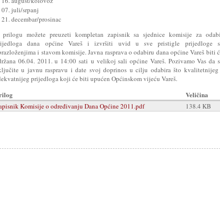
16. august/kolovoz
07. juli/srpanj
21. decembar/prosinac
 prilogu možete preuzeti kompletan zapisnik sa sjednice komisije za odabi
rijedloga dana općine Vareš i izvršiti uvid u sve pristigle prijedloge s
brazloženjima i stavom komisije. Javna rasprava o odabiru dana općine Vareš biti 
držana 06.04. 2011. u 14:00 sati u velikoj sali općine Vareš. Pozivamo Vas da 
ključite u javnu raspravu i date svoj doprinos u cilju odabira što kvalitetnijeg
dekvatnijeg prijedloga koji će biti upućen Općinskom vijeću Vareš.
rilog
Veličina
apisnik Komisije o određivanju Dana Općine 2011.pdf
138.4 KB