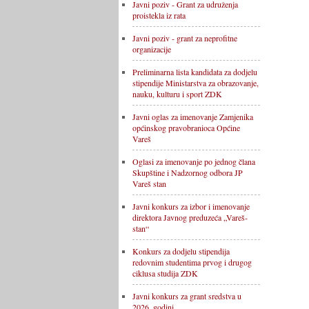
Javni poziv - Grant za udruženja
proistekla iz rata
Javni poziv - grant za neprofitne
organizacije
Preliminarna lista kandidata za dodjelu
stipendije Ministarstva za obrazovanje,
nauku, kulturu i sport ZDK
Javni oglas za imenovanje Zamjenika
općinskog pravobranioca Općine
Vareš
Oglasi za imenovanje po jednog člana
Skupštine i Nadzornog odbora JP
Vareš stan
Javni konkurs za izbor i imenovanje
direktora Javnog preduzeća „Vareš-
stan“
Konkurs za dodjelu stipendija
redovnim studentima prvog i drugog
ciklusa studija ZDK
Javni konkurs za grant sredstva u
2026. godini