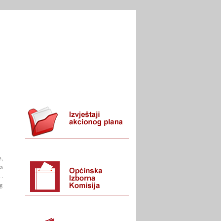
I URED
KONTAKT
e,
za
.
og