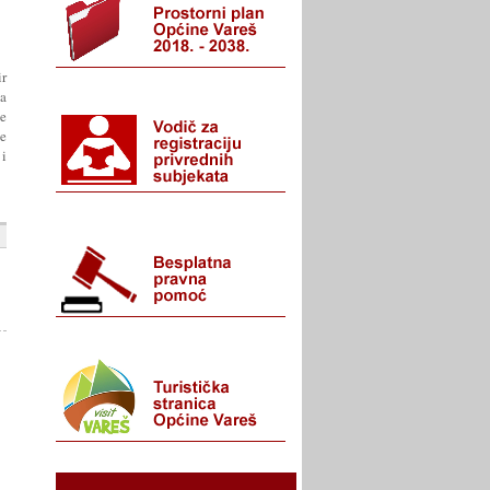
r
a
će
se
 i