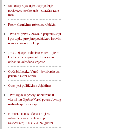
Samozapošljavanje/unaprijeđenje
postojećeg poslovanja - konačna rang
lista
Poziv vlasnicima ruševnog objekta
Javna rasprava - Zakon o prijavljivanju
i postupku provjere podataka o imovini
nosioca javnih funkcija
JPU „Dječije obdanište Vareš“ - javni
konkurs za prijem radnika u radni
odnos na određeno vrijeme
Opća biblioteka Vareš - javni oglas za
prijem u radni odnos
Obavijest političkim subjektima
Javni oglas o prodaji nekretnina u
vlasništvu Općine Vareš putem Javnog
nadmetanja-licitaticije
Konačna lista studenata koji su
ostvarili pravo na stipendiju u
akademskoj 2023. - 2024. godini