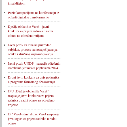
invaliditetom
Poziv kompanijama na konferenciju iz
oblasti digitalne transformacije
Dječije obdanište Vareš - javni
konkurs za prijem radnika u radni
odnos na određeno vrijeme
Javni poziv za lokalne privredne
subjekte, process samozapošljavanja,
obuke i stručnog osposobljavanja
Javni poziv UNDP - sanacija oštećenih
stambenih jedinica u poplavama 2024
Drugi javni konkurs za upis polaznika
u programe formalnog obrazovanja
JPU „Dječije obdanište Vareš“
raspisuje javni konkursa za prijem
radnika u radni odnos na određeno
vrijeme
JP "Vareš-stan" d.o.o. Vareš raspisuje
javni oglas za prijem radnika u radni
odnos