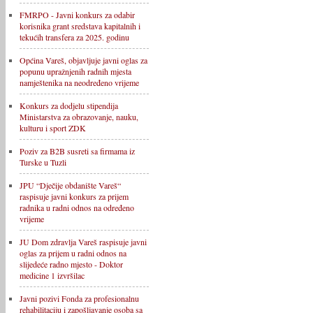
FMRPO - Javni konkurs za odabir
korisnika grant sredstava kapitalnih i
tekućih transfera za 2025. godinu
Općina Vareš, objavljuje javni oglas za
popunu upražnjenih radnih mjesta
namještenika na neodređeno vrijeme
Konkurs za dodjelu stipendija
Ministarstva za obrazovanje, nauku,
kulturu i sport ZDK
Poziv za B2B susreti sa firmama iz
Turske u Tuzli
JPU “Dječije obdanište Vareš“
raspisuje javni konkurs za prijem
radnika u radni odnos na određeno
vrijeme
JU Dom zdravlja Vareš raspisuje javni
oglas za prijem u radni odnos na
slijedeće radno mjesto - Doktor
medicine 1 izvršilac
Javni pozivi Fonda za profesionalnu
rehabilitaciju i zapošljavanje osoba sa