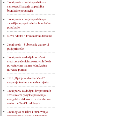
Javni poziv - dodjela podsticaja
samozapošljavanja pripadnika
branilačke populacije
Javni poziv - dodjela podsticaja
zapošljavanja pripadnika branilačke
populacije
Nova odluka o komunalnim taksama
Javni poziv - Subvencije za razvoj
poljoprivrede
Javni poziv za dodjelu novčanih
sredstava učenicima osnovnih škola
povratnicima na ime jednokratne
novčane pomoći
JPU „Dječije obdanište Vareš“
raspisuje konkurs za radna mjesta
Javni poziv za dodjelu bespovratnih
sredstava za projekte povećanja
energetske efikasnosti u stambenom
sektoru u Zeničko-dobojsk
Javni oglas za izbor i imenovanje
predsjednika i članova Skupštine