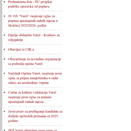
Preliminarna lista - EU projekat
podrške oporavku od poplava
JU OŠ “Vareš” raspisuje oglas za
popunu upražnjenih radnih mjesta u
školskoj 2025/2026. godini
Dječije obdanište Vareš - Konkurs za
odgajatelja
Obavijest iz CIK-a
Obavještenje za nevladine organizacije
sa područja općine Vareš
Načelnik Općine Vareš, raspisuje javni
oglas za prijem namještenika u radni
odnos na neodređeno vrijeme
Centar za kulturu i edukaciju Vareš
raspisuje javni oglas za popunu
upražnjenih radnih mjesta
Javni poziv za predlaganje kandidata za
dodjelu općinskih priznanja za 2025.
godinu
JKP Vareš objavljuje javni oglas za