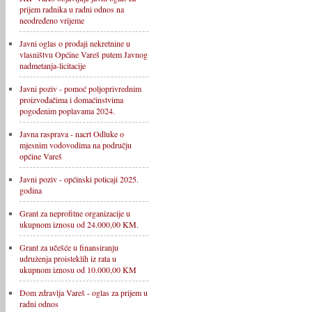
prijem radnika u radni odnos na
neodređeno vrijeme
Javni oglas o prodaji nekretnine u
vlasništvu Općine Vareš putem Javnog
nadmetanja-licitacije
Javni poziv - pomoć poljoprivrednim
proizvođačima i domaćinstvima
pogođenim poplavama 2024.
Javna rasprava - nacrt Odluke o
mjesnim vodovodima na području
općine Vareš
Javni poziv - općinski poticaji 2025.
godina
Grant za neprofitne organizacije u
ukupnom iznosu od 24.000,00 KM.
Grant za učešće u finansiranju
udruženja proisteklih iz rata u
ukupnom iznosu od 10.000,00 KM
Dom zdravlja Vareš - oglas za prijem u
radni odnos