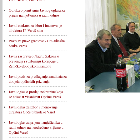
Odluka o poništenju Javnog oglasa za
prijem namještenika u radni odnos
Javni konkurs za izbor i imenovanje
direktora JP Vareš-stan
Poziv za plave grantove - Omladinska
banka Vareš
Javna rasprava o Nacrtu Zakona o
prevenciji i suzbijanju korupcije u
Zeničko-dobojskom kantonu
Javni poziv za predlaganje kandidata za
dodjelu općinskih priznanja
Javni oglas o prodaji nekretnine koja
se nalazi u vlasništvu Općine Vareš
Javni oglas za izbor i imenovanje
direktora Opće biblioteke Vareš
Javni oglas za prijem namještenika u
radni odnos na neodređeno vrijeme u
Općini Vareš