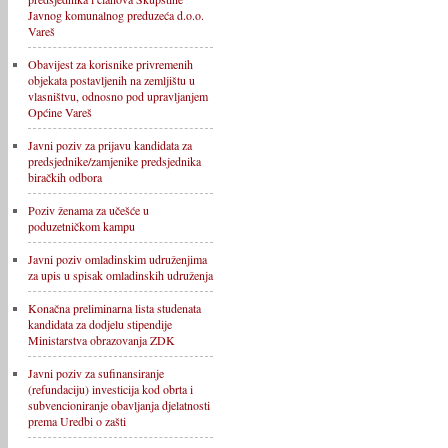
Javnog komunalnog preduzeća d.o.o.
Vareš
Obavijest za korisnike privremenih
objekata postavljenih na zemljištu u
vlasništvu, odnosno pod upravljanjem
Općine Vareš
Javni poziv za prijavu kandidata za
predsjednike/zamjenike predsjednika
biračkih odbora
Poziv ženama za učešće u
poduzetničkom kampu
Javni poziv omladinskim udruženjima
za upis u spisak omladinskih udruženja
Konačna preliminarna lista studenata
kandidata za dodjelu stipendije
Ministarstva obrazovanja ZDK
Javni poziv za sufinansiranje
(refundaciju) investicija kod obrta i
subvencioniranje obavljanja djelatnosti
prema Uredbi o zašti