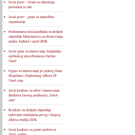
Javni poziv - Grant za udruženja
proistekla iz rata
Javni poziv - grant za neprofitne
organizacije
Preliminarna lista kandidata za dodjelu
stipendije Ministarstva za obrazovanje,
nauku, kulturu i sport ZDK
Javni oglas za imenovanje Zamjenika
općinskog pravobranioca Općine
Vareš
Oglasi za imenovanje po jednog člana
Skupštine i Nadzornog odbora JP
Vareš stan
Javni konkurs za izbor i imenovanje
direktora Javnog preduzeća „Vareš-
stan“
Konkurs za dodjelu stipendija
redovnim studentima prvog i drugog
ciklusa studija ZDK
Javni konkurs za grant sredstva u
2026. godini