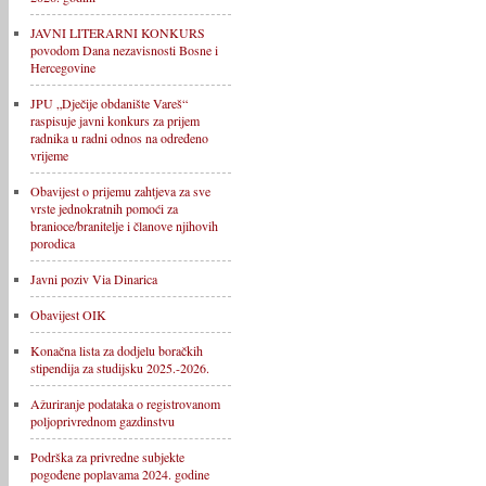
JAVNI LITERARNI KONKURS
povodom Dana nezavisnosti Bosne i
Hercegovine
JPU „Dječije obdanište Vareš“
raspisuje javni konkurs za prijem
radnika u radni odnos na određeno
vrijeme
Obavijest o prijemu zahtjeva za sve
vrste jednokratnih pomoći za
branioce/branitelje i članove njihovih
porodica
Javni poziv Via Dinarica
Obavijest OIK
Konačna lista za dodjelu boračkih
stipendija za studijsku 2025.-2026.
Ažuriranje podataka o registrovanom
poljoprivrednom gazdinstvu
Podrška za privredne subjekte
pogođene poplavama 2024. godine