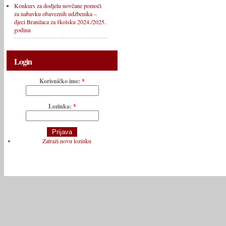
Konkurs za dodjelu novčane pomoći
za nabavku obaveznih udžbenika –
djeci Branilaca za školsku 2024./2025.
godinu
Login
Korisničko ime:
*
Lozinka:
*
Zatraži novu lozinku