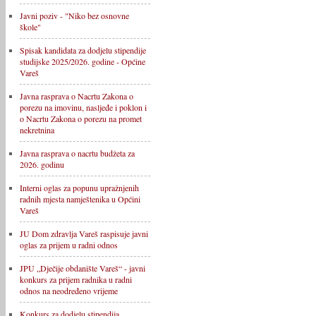
Javni poziv - "Niko bez osnovne
škole"
Spisak kandidata za dodjelu stipendije
studijske 2025/2026. godine - Općine
Vareš
Javna rasprava o Nacrtu Zakona o
porezu na imovinu, nasljeđe i poklon i
o Nacrtu Zakona o porezu na promet
nekretnina
Javna rasprava o nacrtu budžeta za
2026. godinu
Interni oglas za popunu upražnjenih
radnih mjesta namještenika u Općini
Vareš
JU Dom zdravlja Vareš raspisuje javni
oglas za prijem u radni odnos
JPU „Dječije obdanište Vareš“ - javni
konkurs za prijem radnika u radni
odnos na neodređeno vrijeme
Konkurs za dodjelu stipendija