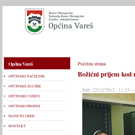
OPĆINSKI NAČELNIK
OPĆINSKE SLUŽBE
OPĆINSKO V
Općina Vareš
Početna strana
Božićni prijem kod 
OPĆINSKI NAČELNIK
OPĆINSKE SLUŽBE
Sub, 22/12/2012 - 11:23 —
OPĆINSKO VIJEĆE
OPĆINSKI PROPISI
MATIČNI URED
KONTAKT