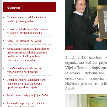
Aktuelno
Centar za kulturu i edukaciju Vareš -
poništenje javnog oglasa
Konkurs za dodjelu novčane pomoći
za nabavku školskih udžbenika
Poziv - 18. sjednica OV Vareš
Javni konkurs za prijavu kandidata za
imenovanje predsjednika/zamjenika
predsjednika biračkog odbora u
21.12. 2012. načelnik 
osnovnim izbornim jedinic
organizovao Božićni prije
Vijeko Tomić, s Snježana P
Konačna lista studenata koji su
ostvarili pravo na stipendije
je prošao u neformalnoj, 
upoznavanje i razmjena i
Centar za kulturu i edukaciju Vareš
Načelnik je iskoristio pri
raspisuje javni oglas za popunu
upražnjenog radnog mjesta
Snježani.
Javni konkurs, odgajatelji, juni 2026
Javni oglas o prodaji nekretnine u
vlasništvu Općine Vareš