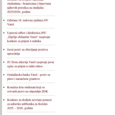
studentima - braniocima i članovima
njihovih porodica za studijsku
2025/2026. godinu
Održana 18. redovna sjednica OV
Vareš
Upravni odbor i direktorica JPU
„Dječije obdanište Vareš“ raspisuju
konkurs za prijem 4 radnika
Javni poziv za obavljanje poslova
upravitelja
JU Dom zdravlja Vareš raspisuje javni
oglas za prijem u radni odnos
Omladinska banka Vareš - poziv za
plave i narančaste grantove
Konačna lista studenata koji su
ostvarili pravo na stipendiju ZDK
Konkurs za dodjelu novčane pomoći
za nabavku udžbenika za školsku
2025. - 2026. godinu