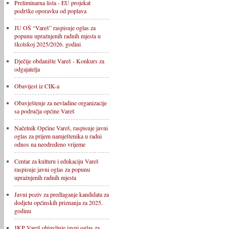
Preliminarna lista - EU projekat
podrške oporavku od poplava
JU OŠ “Vareš” raspisuje oglas za
popunu upražnjenih radnih mjesta u
školskoj 2025/2026. godini
Dječije obdanište Vareš - Konkurs za
odgajatelja
Obavijest iz CIK-a
Obavještenje za nevladine organizacije
sa područja općine Vareš
Načelnik Općine Vareš, raspisuje javni
oglas za prijem namještenika u radni
odnos na neodređeno vrijeme
Centar za kulturu i edukaciju Vareš
raspisuje javni oglas za popunu
upražnjenih radnih mjesta
Javni poziv za predlaganje kandidata za
dodjelu općinskih priznanja za 2025.
godinu
JKP Vareš objavljuje javni oglas za