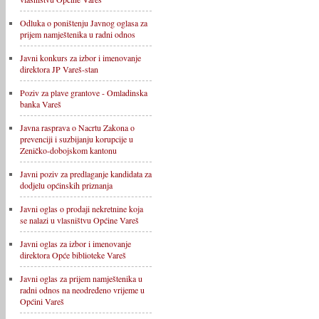
Odluka o poništenju Javnog oglasa za
prijem namještenika u radni odnos
Javni konkurs za izbor i imenovanje
direktora JP Vareš-stan
Poziv za plave grantove - Omladinska
banka Vareš
Javna rasprava o Nacrtu Zakona o
prevenciji i suzbijanju korupcije u
Zeničko-dobojskom kantonu
Javni poziv za predlaganje kandidata za
dodjelu općinskih priznanja
Javni oglas o prodaji nekretnine koja
se nalazi u vlasništvu Općine Vareš
Javni oglas za izbor i imenovanje
direktora Opće biblioteke Vareš
Javni oglas za prijem namještenika u
radni odnos na neodređeno vrijeme u
Općini Vareš