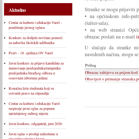
Stranke se mogu prijaviti 
Aktuelno
• na općinskom info-pul
(šalter-sala),
Centar za kulturu i edukaciju Vareš -
poništenje javnog oglasa
• na web stranici Opć
obrazac poslati na e-mail
i
Konkurs za dodjelu novčane pomoći
za nabavku školskih udžbenika
U slučaju da stranke ni
Poziv - 18. sjednica OV Vareš
navedenih načina, mogu se 
Javni konkurs za prijavu kandidata za
Prilog
imenovanje predsjednika/zamjenika
Obrazac zahtjeva za prijem kod
predsjednika biračkog odbora u
osnovnim izbornim jedinic
Obavijest o primanju stranaka.p
Konačna lista studenata koji su
ostvarili pravo na stipendije
Centar za kulturu i edukaciju Vareš
raspisuje javni oglas za popunu
upražnjenog radnog mjesta
Javni konkurs, odgajatelji, juni 2026
Javni oglas o prodaji nekretnine u
vlasništvu Općine Vareš