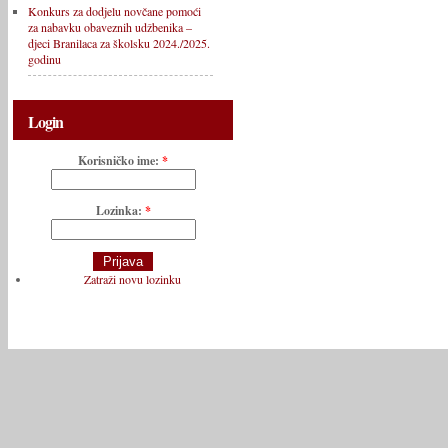
Konkurs za dodjelu novčane pomoći
za nabavku obaveznih udžbenika –
djeci Branilaca za školsku 2024./2025.
godinu
Login
Korisničko ime:
*
Lozinka:
*
Zatraži novu lozinku