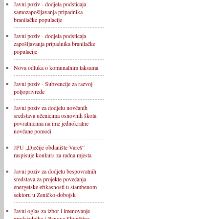
Javni poziv - dodjela podsticaja
samozapošljavanja pripadnika
branilačke populacije
Javni poziv - dodjela podsticaja
zapošljavanja pripadnika branilačke
populacije
Nova odluka o komunalnim taksama
Javni poziv - Subvencije za razvoj
poljoprivrede
Javni poziv za dodjelu novčanih
sredstava učenicima osnovnih škola
povratnicima na ime jednokratne
novčane pomoći
JPU „Dječije obdanište Vareš“
raspisuje konkurs za radna mjesta
Javni poziv za dodjelu bespovratnih
sredstava za projekte povećanja
energetske efikasnosti u stambenom
sektoru u Zeničko-dobojsk
Javni oglas za izbor i imenovanje
predsjednika i članova Skupštine