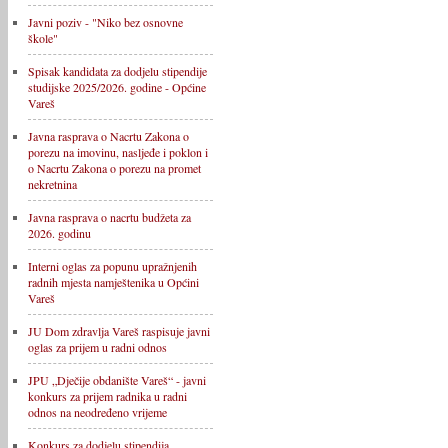
Javni poziv - "Niko bez osnovne
škole"
Spisak kandidata za dodjelu stipendije
studijske 2025/2026. godine - Općine
Vareš
Javna rasprava o Nacrtu Zakona o
porezu na imovinu, nasljeđe i poklon i
o Nacrtu Zakona o porezu na promet
nekretnina
Javna rasprava o nacrtu budžeta za
2026. godinu
Interni oglas za popunu upražnjenih
radnih mjesta namještenika u Općini
Vareš
JU Dom zdravlja Vareš raspisuje javni
oglas za prijem u radni odnos
JPU „Dječije obdanište Vareš“ - javni
konkurs za prijem radnika u radni
odnos na neodređeno vrijeme
Konkurs za dodjelu stipendija