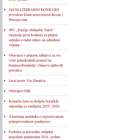
JAVNI LITERARNI KONKURS
povodom Dana nezavisnosti Bosne i
Hercegovine
JPU „Dječije obdanište Vareš“
raspisuje javni konkurs za prijem
radnika u radni odnos na određeno
vrijeme
Obavijest o prijemu zahtjeva za sve
vrste jednokratnih pomoći za
branioce/branitelje i članove njihovih
porodica
Javni poziv Via Dinarica
Obavijest OIK
Konačna lista za dodjelu boračkih
stipendija za studijsku 2025.-2026.
Ažuriranje podataka o registrovanom
poljoprivrednom gazdinstvu
Podrška za privredne subjekte
pogođene poplavama 2024. godine