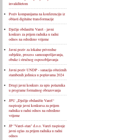
invaliditetom
Poziv kompanijama na konferenciju iz
oblasti digitalne transformacije
Dječije obdanište Vareš - javni
konkurs za prijem radnika u radni
odnos na određeno vrijeme
Javni poziv za lokalne privredne
subjekte, process samozapošljavanja,
obuke i stručnog osposobljavanja
Javni poziv UNDP - sanacija oštećenih
stambenih jedinica u poplavama 2024
Drugi javni konkurs za upis polaznika
u programe formalnog obrazovanja
JPU „Dječije obdanište Vareš“
raspisuje javni konkursa za prijem
radnika u radni odnos na određeno
vrijeme
JP "Vareš-stan" d.o.o. Vareš raspisuje
javni oglas za prijem radnika u radni
odnos