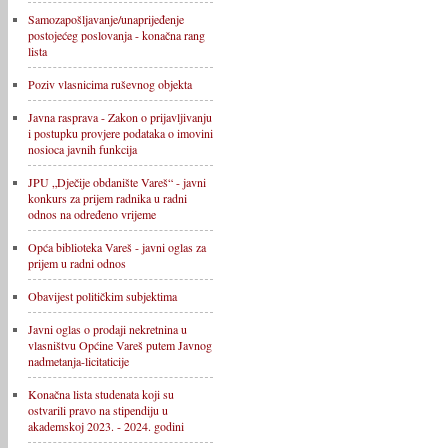
Samozapošljavanje/unaprijeđenje
postojećeg poslovanja - konačna rang
lista
Poziv vlasnicima ruševnog objekta
Javna rasprava - Zakon o prijavljivanju
i postupku provjere podataka o imovini
nosioca javnih funkcija
JPU „Dječije obdanište Vareš“ - javni
konkurs za prijem radnika u radni
odnos na određeno vrijeme
Opća biblioteka Vareš - javni oglas za
prijem u radni odnos
Obavijest političkim subjektima
Javni oglas o prodaji nekretnina u
vlasništvu Općine Vareš putem Javnog
nadmetanja-licitaticije
Konačna lista studenata koji su
ostvarili pravo na stipendiju u
akademskoj 2023. - 2024. godini