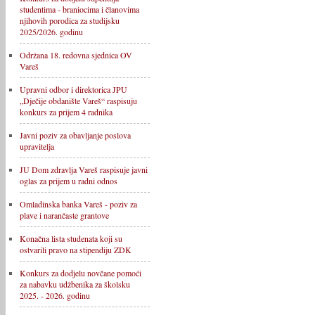
studentima - braniocima i članovima
njihovih porodica za studijsku
2025/2026. godinu
Održana 18. redovna sjednica OV
Vareš
Upravni odbor i direktorica JPU
„Dječije obdanište Vareš“ raspisuju
konkurs za prijem 4 radnika
Javni poziv za obavljanje poslova
upravitelja
JU Dom zdravlja Vareš raspisuje javni
oglas za prijem u radni odnos
Omladinska banka Vareš - poziv za
plave i narančaste grantove
Konačna lista studenata koji su
ostvarili pravo na stipendiju ZDK
Konkurs za dodjelu novčane pomoći
za nabavku udžbenika za školsku
2025. - 2026. godinu