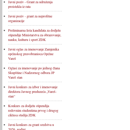
Javni poziv - Grant za udruženja
proistekla iz rata
Javni poziv - grant za neprofitne
organizacije
Preliminarna lista kandidata za dodjelu
stipendije Ministarstva za obrazovanje,
nauku, kulturu i sport ZDK
Javni oglas za imenovanje Zamjenika
općinskog pravobranioca Općine
Vareš
Oglasi za imenovanje po jednog člana
Skupštine i Nadzornog odbora JP
Vareš stan
Javni konkurs za izbor i imenovanje
direktora Javnog preduzeća „Vareš-
stan“
Konkurs za dodjelu stipendija
redovnim studentima prvog i drugog
ciklusa studija ZDK
Javni konkurs za grant sredstva u
2026. godini