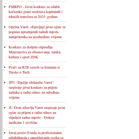
FMRPO - Javni konkurs za odabir
korisnika grant sredstava kapitalnih i
tekućih transfera za 2025. godinu
Općina Vareš, objavljuje javni oglas za
popunu upražnjenih radnih mjesta
namještenika na neodređeno vrijeme
Konkurs za dodjelu stipendija
Ministarstva za obrazovanje, nauku,
kulturu i sport ZDK
Poziv za B2B susreti sa firmama iz
Turske u Tuzli
JPU “Dječije obdanište Vareš“
raspisuje javni konkurs za prijem
radnika u radni odnos na određeno
vrijeme
JU Dom zdravlja Vareš raspisuje javni
oglas za prijem u radni odnos na
slijedeće radno mjesto - Doktor
medicine 1 izvršilac
Javni pozivi Fonda za profesionalnu
rehabilitaciju i zapošljavanje osoba sa