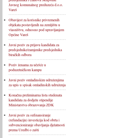
Javnog komunalnog preduzeća d.o.o.
Vareš
Obavijest za korisnike privremenih
objekata postavljenih na zemljištu u
vlasništvu, odnosno pod upravljanjem
Općine Vareš
Javni poziv za prijavu kandidata za
predsjednike/zamjenike predsjednika
biračkih odbora
Poziv ženama za učešće u
poduzetničkom kampu
Javni poziv omladinskim udruženjima
za upis u spisak omladinskih udruženja
Konačna preliminarna lista studenata
kandidata za dodjelu stipendije
Ministarstva obrazovanja ZDK
Javni poziv za sufinansiranje
(refundaciju) investicija kod obrta i
subvencioniranje obavljanja djelatnosti
prema Uredbi o zašti