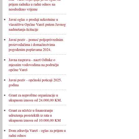
prijem radnika u radni odnos na
neodređeno vrijeme
Javni oglas o prodaji nekretnine u
vlasništvu Općine Vareš putem Javnog
nadmetanja-licitacije
Javni poziv - pomoć poljoprivrednim
proizvođačima i domaćinstvima
pogođenim poplavama 2024.
Javna rasprava - nacrt Odluke o
mjesnim vodovodima na području
općine Vareš
Javni poziv - općinski poticaji 2025.
godina
Grant za neprofitne organizacije u
ukupnom iznosu od 24.000,00 KM.
Grant za učešće u finansiranju
udruženja proisteklih iz rata u
ukupnom iznosu od 10.000,00 KM
Dom zdravlja Vareš - oglas za prijem u
radni odnos