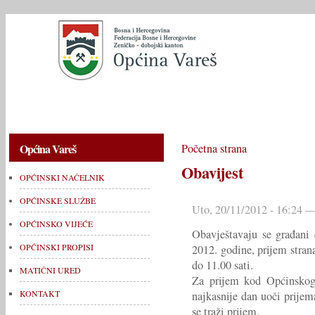
OPĆINSKI NAČELNIK
OPĆINSKE SLUŽBE
OPĆINSKO V
Općina Vareš
Početna strana
Obavijest
OPĆINSKI NAČELNIK
OPĆINSKE SLUŽBE
Uto, 20/11/2012 - 16:24 —
OPĆINSKO VIJEĆE
Obavještavaju se građani 
OPĆINSKI PROPISI
2012. godine, prijem stran
do 11.00 sati.
MATIČNI URED
Za prijem kod Općinskog 
KONTAKT
najkasnije dan uoči prije
se traži prijem.