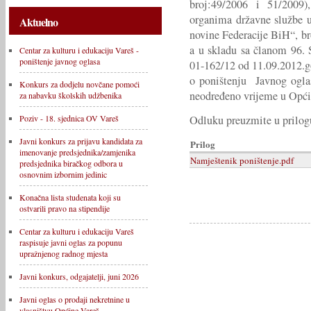
broj:49/2006 i 51/2009
organima državne službe u
Aktuelno
novine Federacije BiH“, br
a u skladu sa članom 96. S
Centar za kulturu i edukaciju Vareš -
poništenje javnog oglasa
01-162/12 od 11.09.2012.g
o poništenju Javnog ogla
Konkurs za dodjelu novčane pomoći
neodređeno vrijeme u Opći
za nabavku školskih udžbenika
Odluku preuzmite u prilog
Poziv - 18. sjednica OV Vareš
Javni konkurs za prijavu kandidata za
Prilog
imenovanje predsjednika/zamjenika
Namještenik poništenje.pdf
predsjednika biračkog odbora u
osnovnim izbornim jedinic
Konačna lista studenata koji su
ostvarili pravo na stipendije
Centar za kulturu i edukaciju Vareš
raspisuje javni oglas za popunu
upražnjenog radnog mjesta
Javni konkurs, odgajatelji, juni 2026
Javni oglas o prodaji nekretnine u
vlasništvu Općine Vareš