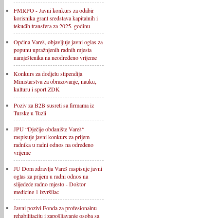
FMRPO - Javni konkurs za odabir
korisnika grant sredstava kapitalnih i
tekućih transfera za 2025. godinu
Općina Vareš, objavljuje javni oglas za
popunu upražnjenih radnih mjesta
namještenika na neodređeno vrijeme
Konkurs za dodjelu stipendija
Ministarstva za obrazovanje, nauku,
kulturu i sport ZDK
Poziv za B2B susreti sa firmama iz
Turske u Tuzli
JPU “Dječije obdanište Vareš“
raspisuje javni konkurs za prijem
radnika u radni odnos na određeno
vrijeme
JU Dom zdravlja Vareš raspisuje javni
oglas za prijem u radni odnos na
slijedeće radno mjesto - Doktor
medicine 1 izvršilac
Javni pozivi Fonda za profesionalnu
rehabilitaciju i zapošljavanje osoba sa