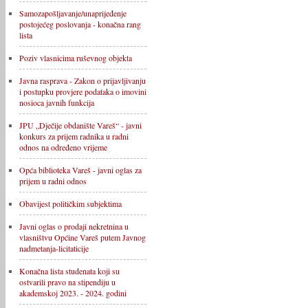
Samozapošljavanje/unaprijeđenje
postojećeg poslovanja - konačna rang
lista
Poziv vlasnicima ruševnog objekta
Javna rasprava - Zakon o prijavljivanju
i postupku provjere podataka o imovini
nosioca javnih funkcija
JPU „Dječije obdanište Vareš“ - javni
konkurs za prijem radnika u radni
odnos na određeno vrijeme
Opća biblioteka Vareš - javni oglas za
prijem u radni odnos
Obavijest političkim subjektima
Javni oglas o prodaji nekretnina u
vlasništvu Općine Vareš putem Javnog
nadmetanja-licitaticije
Konačna lista studenata koji su
ostvarili pravo na stipendiju u
akademskoj 2023. - 2024. godini