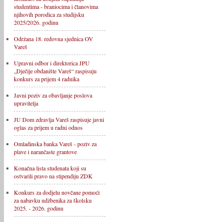
studentima - braniocima i članovima
njihovih porodica za studijsku
2025/2026. godinu
Održana 18. redovna sjednica OV
Vareš
Upravni odbor i direktorica JPU
„Dječije obdanište Vareš“ raspisuju
konkurs za prijem 4 radnika
Javni poziv za obavljanje poslova
upravitelja
JU Dom zdravlja Vareš raspisuje javni
oglas za prijem u radni odnos
Omladinska banka Vareš - poziv za
plave i narančaste grantove
Konačna lista studenata koji su
ostvarili pravo na stipendiju ZDK
Konkurs za dodjelu novčane pomoći
za nabavku udžbenika za školsku
2025. - 2026. godinu