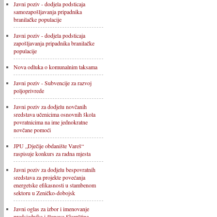
Javni poziv - dodjela podsticaja
samozapošljavanja pripadnika
branilačke populacije
Javni poziv - dodjela podsticaja
zapošljavanja pripadnika branilačke
populacije
Nova odluka o komunalnim taksama
Javni poziv - Subvencije za razvoj
poljoprivrede
Javni poziv za dodjelu novčanih
sredstava učenicima osnovnih škola
povratnicima na ime jednokratne
novčane pomoći
JPU „Dječije obdanište Vareš“
raspisuje konkurs za radna mjesta
Javni poziv za dodjelu bespovratnih
sredstava za projekte povećanja
energetske efikasnosti u stambenom
sektoru u Zeničko-dobojsk
Javni oglas za izbor i imenovanje
predsjednika i članova Skupštine