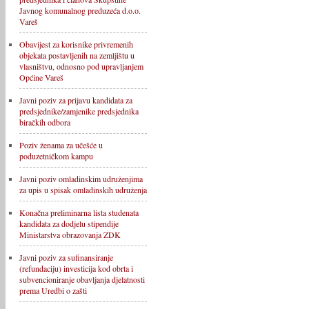
Javnog komunalnog preduzeća d.o.o.
Vareš
Obavijest za korisnike privremenih
objekata postavljenih na zemljištu u
vlasništvu, odnosno pod upravljanjem
Općine Vareš
Javni poziv za prijavu kandidata za
predsjednike/zamjenike predsjednika
biračkih odbora
Poziv ženama za učešće u
poduzetničkom kampu
Javni poziv omladinskim udruženjima
za upis u spisak omladinskih udruženja
Konačna preliminarna lista studenata
kandidata za dodjelu stipendije
Ministarstva obrazovanja ZDK
Javni poziv za sufinansiranje
(refundaciju) investicija kod obrta i
subvencioniranje obavljanja djelatnosti
prema Uredbi o zašti