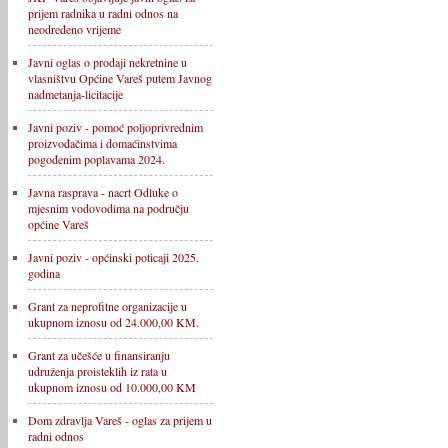
prijem radnika u radni odnos na
neodređeno vrijeme
Javni oglas o prodaji nekretnine u
vlasništvu Općine Vareš putem Javnog
nadmetanja-licitacije
Javni poziv - pomoć poljoprivrednim
proizvođačima i domaćinstvima
pogođenim poplavama 2024.
Javna rasprava - nacrt Odluke o
mjesnim vodovodima na području
općine Vareš
Javni poziv - općinski poticaji 2025.
godina
Grant za neprofitne organizacije u
ukupnom iznosu od 24.000,00 KM.
Grant za učešće u finansiranju
udruženja proisteklih iz rata u
ukupnom iznosu od 10.000,00 KM
Dom zdravlja Vareš - oglas za prijem u
radni odnos