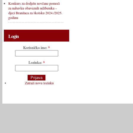
Konkurs za dodjelu novčane pomoći
za nabavku obaveznih udžbenika –
djeci Branilaca za školsku 2024./2025.
godinu
Login
Korisničko ime:
*
Lozinka:
*
Zatraži novu lozinku