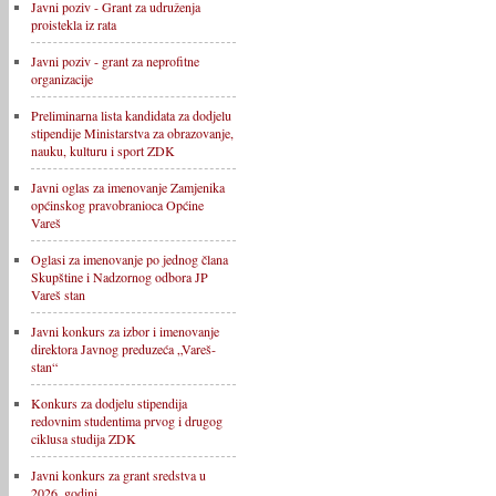
Javni poziv - Grant za udruženja
proistekla iz rata
Javni poziv - grant za neprofitne
organizacije
Preliminarna lista kandidata za dodjelu
stipendije Ministarstva za obrazovanje,
nauku, kulturu i sport ZDK
Javni oglas za imenovanje Zamjenika
općinskog pravobranioca Općine
Vareš
Oglasi za imenovanje po jednog člana
Skupštine i Nadzornog odbora JP
Vareš stan
Javni konkurs za izbor i imenovanje
direktora Javnog preduzeća „Vareš-
stan“
Konkurs za dodjelu stipendija
redovnim studentima prvog i drugog
ciklusa studija ZDK
Javni konkurs za grant sredstva u
2026. godini