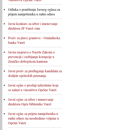
Odluka o poništenju Javnog oglasa za
prijem namještenika u radni odnos
Javni konkurs za izbor i imenovanje
direktora JP Vareš-stan
Poziv za plave grantove - Omladinska
banka Vareš
Javna rasprava o Nacrtu Zakona o
prevenciji i suzbijanju korupcije u
Zeničko-dobojskom kantonu
Javni poziv za predlaganje kandidata za
dodjelu općinskih priznanja
Javni oglas o prodaji nekretnine koja
se nalazi u vlasništvu Općine Vareš
Javni oglas za izbor i imenovanje
direktora Opće biblioteke Vareš
Javni oglas za prijem namještenika u
radni odnos na neodređeno vrijeme u
Općini Vareš