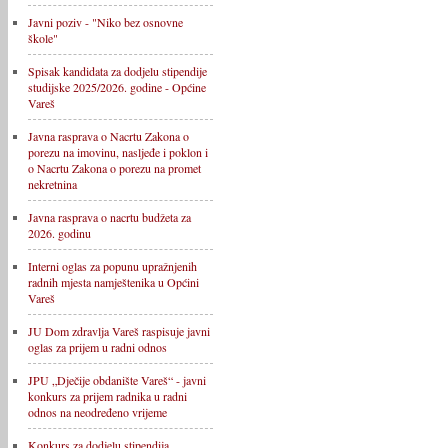
Javni poziv - "Niko bez osnovne
škole"
Spisak kandidata za dodjelu stipendije
studijske 2025/2026. godine - Općine
Vareš
Javna rasprava o Nacrtu Zakona o
porezu na imovinu, nasljeđe i poklon i
o Nacrtu Zakona o porezu na promet
nekretnina
Javna rasprava o nacrtu budžeta za
2026. godinu
Interni oglas za popunu upražnjenih
radnih mjesta namještenika u Općini
Vareš
JU Dom zdravlja Vareš raspisuje javni
oglas za prijem u radni odnos
JPU „Dječije obdanište Vareš“ - javni
konkurs za prijem radnika u radni
odnos na neodređeno vrijeme
Konkurs za dodjelu stipendija