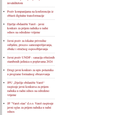
invaliditetom
Poziv kompanijama na konferenciju iz
oblasti digitalne transformacije
Dječije obdanište Vareš - javni
konkurs za prijem radnika u radni
odnos na određeno vrijeme
Javni poziv za lokalne privredne
subjekte, process samozapošljavanja,
obuke i stručnog osposobljavanja
Javni poziv UNDP - sanacija oštećenih
stambenih jedinica u poplavama 2024
Drugi javni konkurs za upis polaznika
u programe formalnog obrazovanja
JPU „Dječije obdanište Vareš“
raspisuje javni konkursa za prijem
radnika u radni odnos na određeno
vrijeme
JP "Vareš-stan" d.o.o. Vareš raspisuje
javni oglas za prijem radnika u radni
odnos