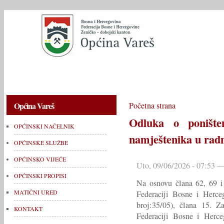
OPĆINSKI NAČELNIK
OPĆINSKE SLUŽBE
OPĆINSKO V
Općina Vareš
Početna strana
Odluka o ponište
OPĆINSKI NAČELNIK
namještenika u rad
OPĆINSKE SLUŽBE
OPĆINSKO VIJEĆE
Uto, 09/06/2026 - 07:53 —
OPĆINSKI PROPISI
Na osnovu člana 62, 69 i
MATIČNI URED
Federaciji Bosne i Herce
broj:35/05), člana 15. 
KONTAKT
Federaciji Bosne i Herce