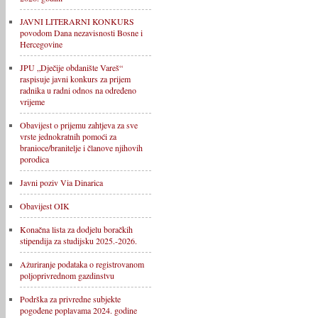
JAVNI LITERARNI KONKURS
povodom Dana nezavisnosti Bosne i
Hercegovine
JPU „Dječije obdanište Vareš“
raspisuje javni konkurs za prijem
radnika u radni odnos na određeno
vrijeme
Obavijest o prijemu zahtjeva za sve
vrste jednokratnih pomoći za
branioce/branitelje i članove njihovih
porodica
Javni poziv Via Dinarica
Obavijest OIK
Konačna lista za dodjelu boračkih
stipendija za studijsku 2025.-2026.
Ažuriranje podataka o registrovanom
poljoprivrednom gazdinstvu
Podrška za privredne subjekte
pogođene poplavama 2024. godine