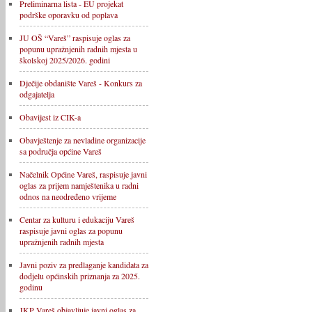
Preliminarna lista - EU projekat
podrške oporavku od poplava
JU OŠ “Vareš” raspisuje oglas za
popunu upražnjenih radnih mjesta u
školskoj 2025/2026. godini
Dječije obdanište Vareš - Konkurs za
odgajatelja
Obavijest iz CIK-a
Obavještenje za nevladine organizacije
sa područja općine Vareš
Načelnik Općine Vareš, raspisuje javni
oglas za prijem namještenika u radni
odnos na neodređeno vrijeme
Centar za kulturu i edukaciju Vareš
raspisuje javni oglas za popunu
upražnjenih radnih mjesta
Javni poziv za predlaganje kandidata za
dodjelu općinskih priznanja za 2025.
godinu
JKP Vareš objavljuje javni oglas za