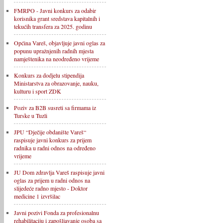
FMRPO - Javni konkurs za odabir
korisnika grant sredstava kapitalnih i
tekućih transfera za 2025. godinu
Općina Vareš, objavljuje javni oglas za
popunu upražnjenih radnih mjesta
namještenika na neodređeno vrijeme
Konkurs za dodjelu stipendija
Ministarstva za obrazovanje, nauku,
kulturu i sport ZDK
Poziv za B2B susreti sa firmama iz
Turske u Tuzli
JPU “Dječije obdanište Vareš“
raspisuje javni konkurs za prijem
radnika u radni odnos na određeno
vrijeme
JU Dom zdravlja Vareš raspisuje javni
oglas za prijem u radni odnos na
slijedeće radno mjesto - Doktor
medicine 1 izvršilac
Javni pozivi Fonda za profesionalnu
rehabilitaciju i zapošljavanje osoba sa