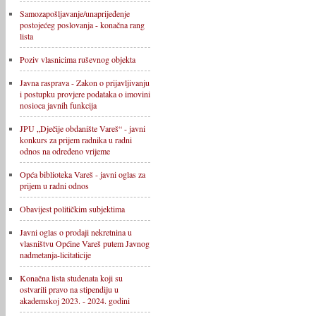
Samozapošljavanje/unaprijeđenje
postojećeg poslovanja - konačna rang
lista
Poziv vlasnicima ruševnog objekta
Javna rasprava - Zakon o prijavljivanju
i postupku provjere podataka o imovini
nosioca javnih funkcija
JPU „Dječije obdanište Vareš“ - javni
konkurs za prijem radnika u radni
odnos na određeno vrijeme
Opća biblioteka Vareš - javni oglas za
prijem u radni odnos
Obavijest političkim subjektima
Javni oglas o prodaji nekretnina u
vlasništvu Općine Vareš putem Javnog
nadmetanja-licitaticije
Konačna lista studenata koji su
ostvarili pravo na stipendiju u
akademskoj 2023. - 2024. godini