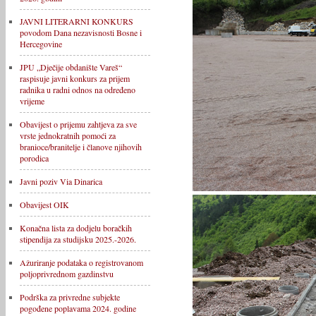
JAVNI LITERARNI KONKURS
povodom Dana nezavisnosti Bosne i
Hercegovine
JPU „Dječije obdanište Vareš“
raspisuje javni konkurs za prijem
radnika u radni odnos na određeno
vrijeme
Obavijest o prijemu zahtjeva za sve
vrste jednokratnih pomoći za
branioce/branitelje i članove njihovih
porodica
Javni poziv Via Dinarica
Obavijest OIK
Konačna lista za dodjelu boračkih
stipendija za studijsku 2025.-2026.
Ažuriranje podataka o registrovanom
poljoprivrednom gazdinstvu
Podrška za privredne subjekte
pogođene poplavama 2024. godine