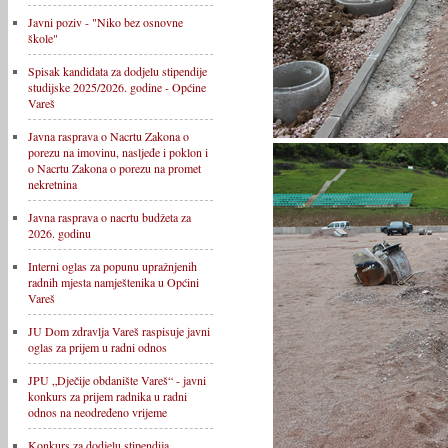
Javni poziv - "Niko bez osnovne
škole"
Spisak kandidata za dodjelu stipendije
studijske 2025/2026. godine - Općine
Vareš
Javna rasprava o Nacrtu Zakona o
porezu na imovinu, nasljeđe i poklon i
o Nacrtu Zakona o porezu na promet
nekretnina
Javna rasprava o nacrtu budžeta za
2026. godinu
Interni oglas za popunu upražnjenih
radnih mjesta namještenika u Općini
Vareš
JU Dom zdravlja Vareš raspisuje javni
oglas za prijem u radni odnos
JPU „Dječije obdanište Vareš“ - javni
konkurs za prijem radnika u radni
odnos na neodređeno vrijeme
Konkurs za dodjelu stipendija