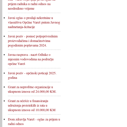
prijem radnika u radni odnos na
neodređeno vrijeme
Javni oglas o prodaji nekretnine u
vlasništvu Općine Vareš putem Javnog
nadmetanja-licitacije
Javni poziv - pomoć poljoprivrednim
proizvođačima i domaćinstvima
pogođenim poplavama 2024.
Javna rasprava - nacrt Odluke o
mjesnim vodovodima na području
općine Vareš
Javni poziv - općinski poticaji 2025.
godina
Grant za neprofitne organizacije u
ukupnom iznosu od 24.000,00 KM.
Grant za učešće u finansiranju
udruženja proisteklih iz rata u
ukupnom iznosu od 10.000,00 KM
Dom zdravlja Vareš - oglas za prijem u
radni odnos