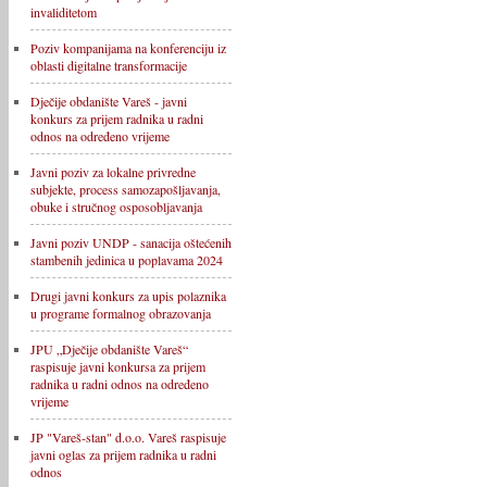
invaliditetom
Poziv kompanijama na konferenciju iz
oblasti digitalne transformacije
Dječije obdanište Vareš - javni
konkurs za prijem radnika u radni
odnos na određeno vrijeme
Javni poziv za lokalne privredne
subjekte, process samozapošljavanja,
obuke i stručnog osposobljavanja
Javni poziv UNDP - sanacija oštećenih
stambenih jedinica u poplavama 2024
Drugi javni konkurs za upis polaznika
u programe formalnog obrazovanja
JPU „Dječije obdanište Vareš“
raspisuje javni konkursa za prijem
radnika u radni odnos na određeno
vrijeme
JP "Vareš-stan" d.o.o. Vareš raspisuje
javni oglas za prijem radnika u radni
odnos