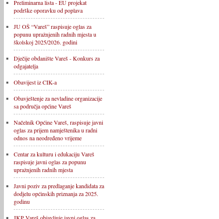
Preliminarna lista - EU projekat
podrške oporavku od poplava
JU OŠ “Vareš” raspisuje oglas za
popunu upražnjenih radnih mjesta u
školskoj 2025/2026. godini
Dječije obdanište Vareš - Konkurs za
odgajatelja
Obavijest iz CIK-a
Obavještenje za nevladine organizacije
sa područja općine Vareš
Načelnik Općine Vareš, raspisuje javni
oglas za prijem namještenika u radni
odnos na neodređeno vrijeme
Centar za kulturu i edukaciju Vareš
raspisuje javni oglas za popunu
upražnjenih radnih mjesta
Javni poziv za predlaganje kandidata za
dodjelu općinskih priznanja za 2025.
godinu
JKP Vareš objavljuje javni oglas za