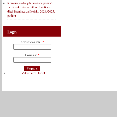
Konkurs za dodjelu novčane pomoći
za nabavku obaveznih udžbenika –
djeci Branilaca za školsku 2024./2025.
godinu
Login
Korisničko ime:
*
Lozinka:
*
Zatraži novu lozinku