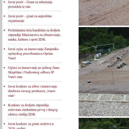
Javni poziv - Grant za udruženja
proistekla iz rata
Javni poziv - grant za neprofitne
organizacije
Preliminarna lista kandidata za dodjelu
stipendije Ministarstva za obrazovanje,
nauku, kulturu i sport ZDK
Javni oglas za imenovanje Zamjenika
općinskog pravobranioca Općine
Vareš
Oglasi za imenovanje po jednog člana
Skupštine i Nadzornog odbora JP
Vareš stan
Javni konkurs za izbor i imenovanje
direktora Javnog preduzeća „Vareš-
stan“
Konkurs za dodjelu stipendija
redovnim studentima prvog i drugog
ciklusa studija ZDK
Javni konkurs za grant sredstva u
2026. godini