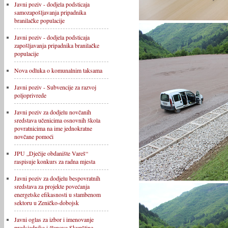
Javni poziv - dodjela podsticaja
samozapošljavanja pripadnika
branilačke populacije
Javni poziv - dodjela podsticaja
zapošljavanja pripadnika branilačke
populacije
Nova odluka o komunalnim taksama
Javni poziv - Subvencije za razvoj
poljoprivrede
Javni poziv za dodjelu novčanih
sredstava učenicima osnovnih škola
povratnicima na ime jednokratne
novčane pomoći
JPU „Dječije obdanište Vareš“
raspisuje konkurs za radna mjesta
Javni poziv za dodjelu bespovratnih
sredstava za projekte povećanja
energetske efikasnosti u stambenom
sektoru u Zeničko-dobojsk
Javni oglas za izbor i imenovanje
predsjednika i članova Skupštine