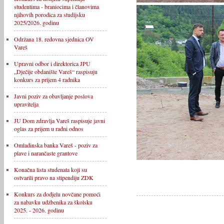
studentima - braniocima i članovima
njihovih porodica za studijsku
2025/2026. godinu
Održana 18. redovna sjednica OV
Vareš
Upravni odbor i direktorica JPU
„Dječije obdanište Vareš“ raspisuju
konkurs za prijem 4 radnika
Javni poziv za obavljanje poslova
upravitelja
JU Dom zdravlja Vareš raspisuje javni
oglas za prijem u radni odnos
Omladinska banka Vareš - poziv za
plave i narančaste grantove
Konačna lista studenata koji su
ostvarili pravo na stipendiju ZDK
Konkurs za dodjelu novčane pomoći
za nabavku udžbenika za školsku
2025. - 2026. godinu