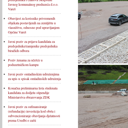
Javnog komunalnog preduzeća d.o.o.
Vareš
Obavijest za korisnike privremenih
objekata postavljenih na zemljištu u
vlasništvu, odnosno pod upravljanjem
Općine Vareš
Javni poziv za prijavu kandidata za
predsjednike/zamjenike predsjednika
biračkih odbora
Poziv ženama za učešće u
poduzetničkom kampu
Javni poziv omladinskim udruženjima
za upis u spisak omladinskih udruženja
Konačna preliminarna lista studenata
kandidata za dodjelu stipendije
Ministarstva obrazovanja ZDK
Javni poziv za sufinansiranje
(refundaciju) investicija kod obrta i
subvencioniranje obavljanja djelatnosti
prema Uredbi o zašti