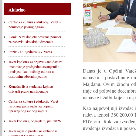
Aktuelno
Centar za kulturu i edukaciju Vareš -
poništenje javnog oglasa
Konkurs za dodjelu novčane pomoći
za nabavku školskih udžbenika
Poziv - 18. sjednica OV Vareš
Javni konkurs za prijavu kandidata za
imenovanje predsjednika/zamjenika
Danas je u Općini Vareš
predsjednika biračkog odbora u
osnovnim izbornim jedinic
nabavku i postavljanje u
Majdanu. Ovim činom otko
Konačna lista studenata koji su
traje od polovine decembr
ostvarili pravo na stipendije
nabavke i žalbi koje su usp
Centar za kulturu i edukaciju Vareš
raspisuje javni oglas za popunu
Kao najpovoljniji izvođač i
upražnjenog radnog mjesta
radova iznosi 380.200,0
PDV-om. Rok za izvođenj
Javni konkurs, odgajatelji, juni 2026
uvođenja izvođača u posao.
Javni oglas o prodaji nekretnine u
vlasništvu Općine Vareš