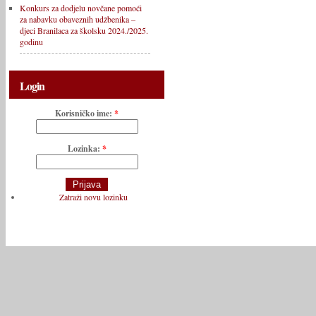
Konkurs za dodjelu novčane pomoći
za nabavku obaveznih udžbenika –
djeci Branilaca za školsku 2024./2025.
godinu
Login
Korisničko ime:
*
Lozinka:
*
Zatraži novu lozinku