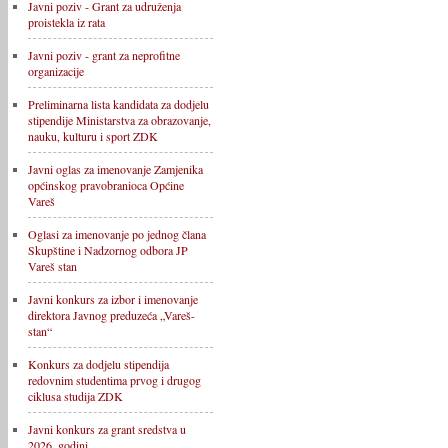
Javni poziv - Grant za udruženja
proistekla iz rata
Javni poziv - grant za neprofitne
organizacije
Preliminarna lista kandidata za dodjelu
stipendije Ministarstva za obrazovanje,
nauku, kulturu i sport ZDK
Javni oglas za imenovanje Zamjenika
općinskog pravobranioca Općine
Vareš
Oglasi za imenovanje po jednog člana
Skupštine i Nadzornog odbora JP
Vareš stan
Javni konkurs za izbor i imenovanje
direktora Javnog preduzeća „Vareš-
stan“
Konkurs za dodjelu stipendija
redovnim studentima prvog i drugog
ciklusa studija ZDK
Javni konkurs za grant sredstva u
2026. godini