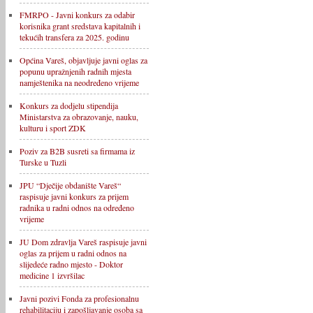
FMRPO - Javni konkurs za odabir
korisnika grant sredstava kapitalnih i
tekućih transfera za 2025. godinu
Općina Vareš, objavljuje javni oglas za
popunu upražnjenih radnih mjesta
namještenika na neodređeno vrijeme
Konkurs za dodjelu stipendija
Ministarstva za obrazovanje, nauku,
kulturu i sport ZDK
Poziv za B2B susreti sa firmama iz
Turske u Tuzli
JPU “Dječije obdanište Vareš“
raspisuje javni konkurs za prijem
radnika u radni odnos na određeno
vrijeme
JU Dom zdravlja Vareš raspisuje javni
oglas za prijem u radni odnos na
slijedeće radno mjesto - Doktor
medicine 1 izvršilac
Javni pozivi Fonda za profesionalnu
rehabilitaciju i zapošljavanje osoba sa