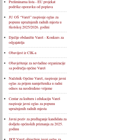
Preliminarna lista - EU projekat
podrške oporavku od poplava
JU OŠ “Vareš” raspisuje oglas za
popunu upražnjenih radnih mjesta u
školskoj 2025/2026. godini
Dječije obdanište Vareš - Konkurs za
odgajatelja
Obavijest iz CIK-a
Obavještenje za nevladine organizacije
sa područja općine Vareš
Načelnik Općine Vareš, raspisuje javni
oglas za prijem namještenika u radni
odnos na neodređeno vrijeme
Centar za kulturu i edukaciju Vareš
raspisuje javni oglas za popunu
upražnjenih radnih mjesta
Javni poziv za predlaganje kandidata za
dodjelu općinskih priznanja za 2025.
godinu
JKP Vareš objavljuje javni oglas za