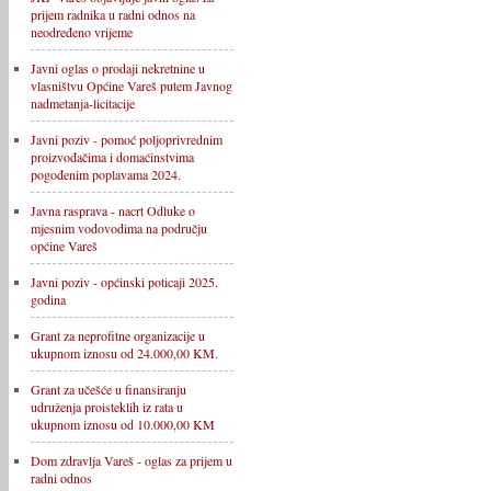
prijem radnika u radni odnos na
neodređeno vrijeme
Javni oglas o prodaji nekretnine u
vlasništvu Općine Vareš putem Javnog
nadmetanja-licitacije
Javni poziv - pomoć poljoprivrednim
proizvođačima i domaćinstvima
pogođenim poplavama 2024.
Javna rasprava - nacrt Odluke o
mjesnim vodovodima na području
općine Vareš
Javni poziv - općinski poticaji 2025.
godina
Grant za neprofitne organizacije u
ukupnom iznosu od 24.000,00 KM.
Grant za učešće u finansiranju
udruženja proisteklih iz rata u
ukupnom iznosu od 10.000,00 KM
Dom zdravlja Vareš - oglas za prijem u
radni odnos