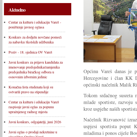
Aktuelno
Centar za kulturu i edukaciju Vareš -
poništenje javnog oglasa
Konkurs za dodjelu novčane pomoći
za nabavku školskih udžbenika
Poziv - 18. sjednica OV Vareš
Javni konkurs za prijavu kandidata za
imenovanje predsjednika/zamjenika
Općinu Vareš danas je po
predsjednika biračkog odbora u
osnovnim izbornim jedinic
Hercegovine i član KK D
općinski načelnik Malik Ri
Konačna lista studenata koji su
ostvarili pravo na stipendije
Tokom srdačnog susreta r
mlade sportiste, razvoju 
Centar za kulturu i edukaciju Vareš
raspisuje javni oglas za popunu
kroz uspjehe naših sportis
upražnjenog radnog mjesta
Načelnik Rizvanović izraz
Javni konkurs, odgajatelji, juni 2026
uspjesi sportista poput 
Javni oglas o prodaji nekretnine u
mladima i ponos cijele Bo
vlasništvu Općine Vareš