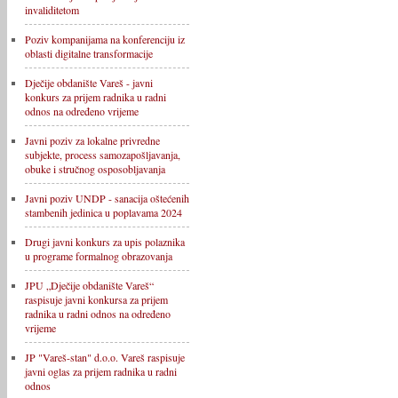
invaliditetom
Poziv kompanijama na konferenciju iz
oblasti digitalne transformacije
Dječije obdanište Vareš - javni
konkurs za prijem radnika u radni
odnos na određeno vrijeme
Javni poziv za lokalne privredne
subjekte, process samozapošljavanja,
obuke i stručnog osposobljavanja
Javni poziv UNDP - sanacija oštećenih
stambenih jedinica u poplavama 2024
Drugi javni konkurs za upis polaznika
u programe formalnog obrazovanja
JPU „Dječije obdanište Vareš“
raspisuje javni konkursa za prijem
radnika u radni odnos na određeno
vrijeme
JP "Vareš-stan" d.o.o. Vareš raspisuje
javni oglas za prijem radnika u radni
odnos