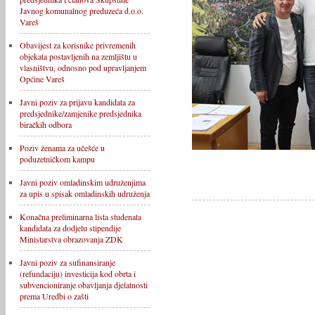
Javnog komunalnog preduzeća d.o.o.
Vareš
Obavijest za korisnike privremenih
objekata postavljenih na zemljištu u
vlasništvu, odnosno pod upravljanjem
Općine Vareš
Javni poziv za prijavu kandidata za
predsjednike/zamjenike predsjednika
biračkih odbora
Poziv ženama za učešće u
poduzetničkom kampu
Javni poziv omladinskim udruženjima
za upis u spisak omladinskih udruženja
Konačna preliminarna lista studenata
kandidata za dodjelu stipendije
Ministarstva obrazovanja ZDK
Javni poziv za sufinansiranje
(refundaciju) investicija kod obrta i
subvencioniranje obavljanja djelatnosti
prema Uredbi o zašti