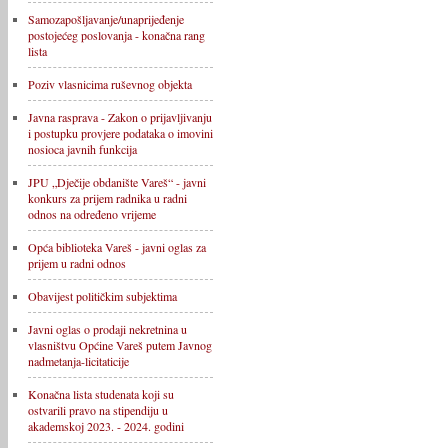
Samozapošljavanje/unaprijeđenje
postojećeg poslovanja - konačna rang
lista
Poziv vlasnicima ruševnog objekta
Javna rasprava - Zakon o prijavljivanju
i postupku provjere podataka o imovini
nosioca javnih funkcija
JPU „Dječije obdanište Vareš“ - javni
konkurs za prijem radnika u radni
odnos na određeno vrijeme
Opća biblioteka Vareš - javni oglas za
prijem u radni odnos
Obavijest političkim subjektima
Javni oglas o prodaji nekretnina u
vlasništvu Općine Vareš putem Javnog
nadmetanja-licitaticije
Konačna lista studenata koji su
ostvarili pravo na stipendiju u
akademskoj 2023. - 2024. godini