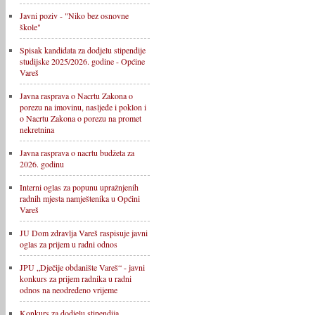
Javni poziv - "Niko bez osnovne
škole"
Spisak kandidata za dodjelu stipendije
studijske 2025/2026. godine - Općine
Vareš
Javna rasprava o Nacrtu Zakona o
porezu na imovinu, nasljeđe i poklon i
o Nacrtu Zakona o porezu na promet
nekretnina
Javna rasprava o nacrtu budžeta za
2026. godinu
Interni oglas za popunu upražnjenih
radnih mjesta namještenika u Općini
Vareš
JU Dom zdravlja Vareš raspisuje javni
oglas za prijem u radni odnos
JPU „Dječije obdanište Vareš“ - javni
konkurs za prijem radnika u radni
odnos na neodređeno vrijeme
Konkurs za dodjelu stipendija