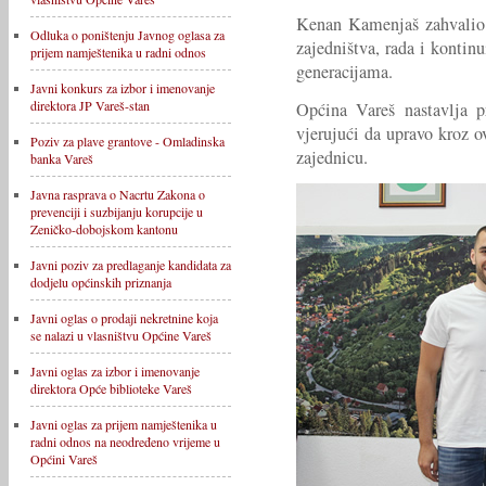
Kenan Kamenjaš zahvalio s
Odluka o poništenju Javnog oglasa za
zajedništva, rada i konti
prijem namještenika u radni odnos
generacijama.
Javni konkurs za izbor i imenovanje
direktora JP Vareš-stan
Općina Vareš nastavlja p
vjerujući da upravo kroz o
Poziv za plave grantove - Omladinska
zajednicu.
banka Vareš
Javna rasprava o Nacrtu Zakona o
prevenciji i suzbijanju korupcije u
Zeničko-dobojskom kantonu
Javni poziv za predlaganje kandidata za
dodjelu općinskih priznanja
Javni oglas o prodaji nekretnine koja
se nalazi u vlasništvu Općine Vareš
Javni oglas za izbor i imenovanje
direktora Opće biblioteke Vareš
Javni oglas za prijem namještenika u
radni odnos na neodređeno vrijeme u
Općini Vareš