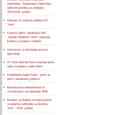
studentima - braniocima i članovima
njihovih porodica za studijsku
2025/2026. godinu
Održana 18. redovna sjednica OV
Vareš
Upravni odbor i direktorica JPU
„Dječije obdanište Vareš“ raspisuju
konkurs za prijem 4 radnika
Javni poziv za obavljanje poslova
upravitelja
JU Dom zdravlja Vareš raspisuje javni
oglas za prijem u radni odnos
Omladinska banka Vareš - poziv za
plave i narančaste grantove
Konačna lista studenata koji su
ostvarili pravo na stipendiju ZDK
Konkurs za dodjelu novčane pomoći
za nabavku udžbenika za školsku
2025. - 2026. godinu