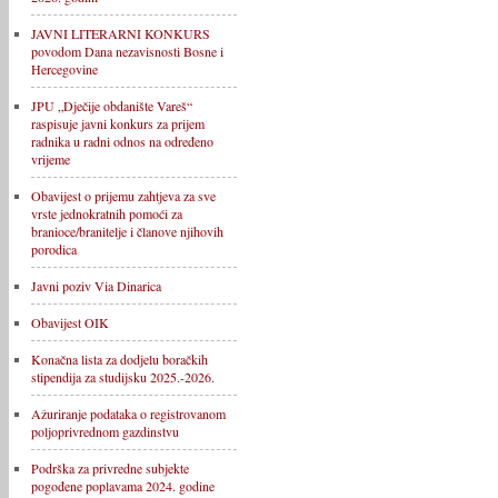
JAVNI LITERARNI KONKURS
povodom Dana nezavisnosti Bosne i
Hercegovine
JPU „Dječije obdanište Vareš“
raspisuje javni konkurs za prijem
radnika u radni odnos na određeno
vrijeme
Obavijest o prijemu zahtjeva za sve
vrste jednokratnih pomoći za
branioce/branitelje i članove njihovih
porodica
Javni poziv Via Dinarica
Obavijest OIK
Konačna lista za dodjelu boračkih
stipendija za studijsku 2025.-2026.
Ažuriranje podataka o registrovanom
poljoprivrednom gazdinstvu
Podrška za privredne subjekte
pogođene poplavama 2024. godine