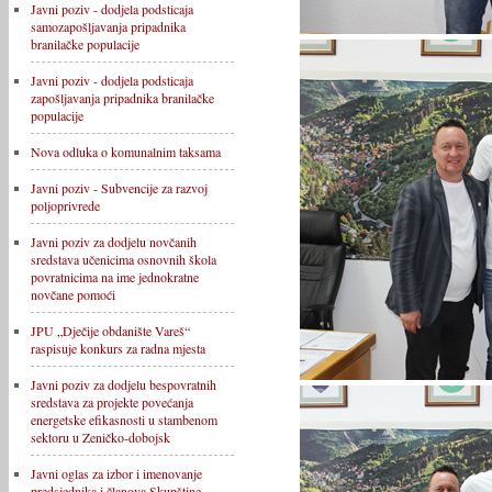
Javni poziv - dodjela podsticaja
samozapošljavanja pripadnika
branilačke populacije
Javni poziv - dodjela podsticaja
zapošljavanja pripadnika branilačke
populacije
Nova odluka o komunalnim taksama
Javni poziv - Subvencije za razvoj
poljoprivrede
Javni poziv za dodjelu novčanih
sredstava učenicima osnovnih škola
povratnicima na ime jednokratne
novčane pomoći
JPU „Dječije obdanište Vareš“
raspisuje konkurs za radna mjesta
Javni poziv za dodjelu bespovratnih
sredstava za projekte povećanja
energetske efikasnosti u stambenom
sektoru u Zeničko-dobojsk
Javni oglas za izbor i imenovanje
predsjednika i članova Skupštine