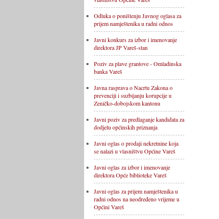
Odluka o poništenju Javnog oglasa za
prijem namještenika u radni odnos
Javni konkurs za izbor i imenovanje
direktora JP Vareš-stan
Poziv za plave grantove - Omladinska
banka Vareš
Javna rasprava o Nacrtu Zakona o
prevenciji i suzbijanju korupcije u
Zeničko-dobojskom kantonu
Javni poziv za predlaganje kandidata za
dodjelu općinskih priznanja
Javni oglas o prodaji nekretnine koja
se nalazi u vlasništvu Općine Vareš
Javni oglas za izbor i imenovanje
direktora Opće biblioteke Vareš
Javni oglas za prijem namještenika u
radni odnos na neodređeno vrijeme u
Općini Vareš