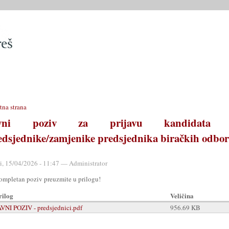
SLUŽBE
OPĆINSKO VIJEĆE
OPĆINSKI PROPISI
MATIČN
tna strana
avni poziv za prijavu kandidata 
edsjednike/zamjenike predsjednika biračkih odbo
ri, 15/04/2026 - 11:47 — Administrator
ompletan poziv preuzmite u prilogu!
rilog
Veličina
AVNI POZIV - predsjednici.pdf
956.69 KB