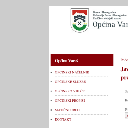
OPĆINSKI NAČELNIK
OPĆINSKE 
Općina Vareš
Poče
J
OPĆINSKI NAČELNIK
pr
OPĆINSKE SLUŽBE
S
OPĆINSKO VIJEĆE
K
OPĆINSKI PROPISI
P
MATIČNI URED
J
KONTAKT