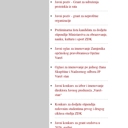
Javni poziv - Grant za udruženja
proistekla iz rata
Javni poziv - grant za neprofitne
organizacije
Preliminarna lista kandidata za dodjelu
stipendije Ministarstva za obrazovanje,
nauku, kulturu i sport ZDK
Javni oglas za imenovanje Zamjenika
općinskog pravobranioca Općine
Vareš
Oglasi za imenovanje po jednog člana
Skupštine i Nadzornog odbora JP
Vareš stan
Javni konkurs za izbor i imenovanje
direktora Javnog preduzeća „Vareš-
stan“
Konkurs za dodjelu stipendija
redovnim studentima prvog i drugog
ciklusa studija ZDK
Javni konkurs za grant sredstva u
2026. godini