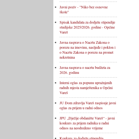
Javni poziv - "Niko bez osnovne
škole"
Spisak kandidata za dodjelu stipendije
studijske 2025/2026. godine - Općine
Vareš
Javna rasprava o Nacrtu Zakona o
porezu na imovinu, nasljeđe i poklon i
o Nacrtu Zakona o porezu na promet
nekretnina
Javna rasprava o nacrtu budžeta za
2026. godinu
Interni oglas za popunu upražnjenih
radnih mjesta namještenika u Općini
Vareš
JU Dom zdravlja Vareš raspisuje javni
oglas za prijem u radni odnos
JPU „Dječije obdanište Vareš“ - javni
konkurs za prijem radnika u radni
odnos na neodređeno vrijeme
Konkurs za dodjelu stipendija