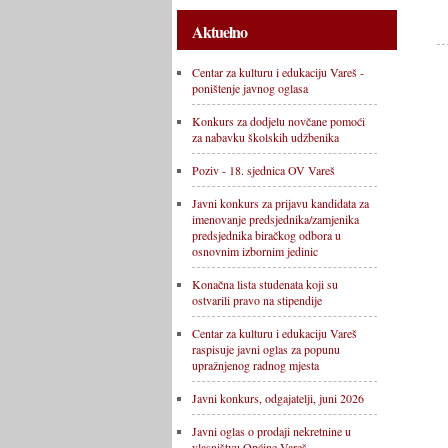
Aktuelno
Centar za kulturu i edukaciju Vareš -
poništenje javnog oglasa
Konkurs za dodjelu novčane pomoći
za nabavku školskih udžbenika
Poziv - 18. sjednica OV Vareš
Javni konkurs za prijavu kandidata za
imenovanje predsjednika/zamjenika
predsjednika biračkog odbora u
osnovnim izbornim jedinic
Konačna lista studenata koji su
ostvarili pravo na stipendije
Centar za kulturu i edukaciju Vareš
raspisuje javni oglas za popunu
upražnjenog radnog mjesta
Javni konkurs, odgajatelji, juni 2026
Javni oglas o prodaji nekretnine u
vlasništvu Općine Vareš