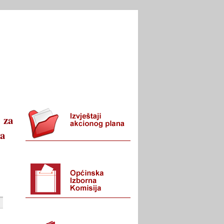
I URED
KONTAKT
za
ra