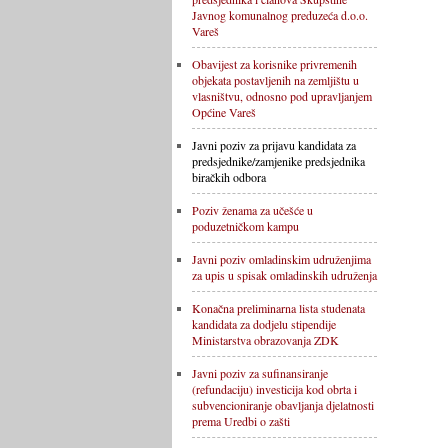
Javnog komunalnog preduzeća d.o.o.
Vareš
Obavijest za korisnike privremenih
objekata postavljenih na zemljištu u
vlasništvu, odnosno pod upravljanjem
Općine Vareš
Javni poziv za prijavu kandidata za
predsjednike/zamjenike predsjednika
biračkih odbora
Poziv ženama za učešće u
poduzetničkom kampu
Javni poziv omladinskim udruženjima
za upis u spisak omladinskih udruženja
Konačna preliminarna lista studenata
kandidata za dodjelu stipendije
Ministarstva obrazovanja ZDK
Javni poziv za sufinansiranje
(refundaciju) investicija kod obrta i
subvencioniranje obavljanja djelatnosti
prema Uredbi o zašti