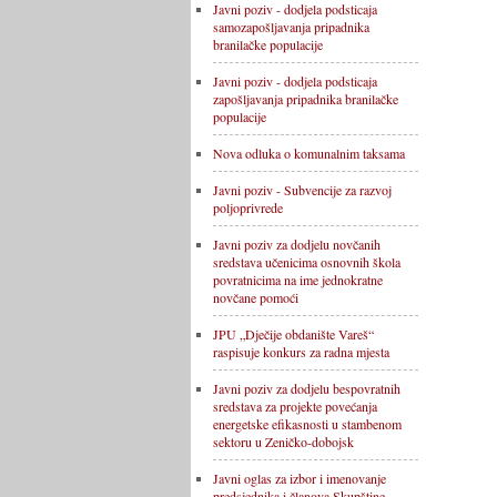
Javni poziv - dodjela podsticaja
samozapošljavanja pripadnika
branilačke populacije
Javni poziv - dodjela podsticaja
zapošljavanja pripadnika branilačke
populacije
Nova odluka o komunalnim taksama
Javni poziv - Subvencije za razvoj
poljoprivrede
Javni poziv za dodjelu novčanih
sredstava učenicima osnovnih škola
povratnicima na ime jednokratne
novčane pomoći
JPU „Dječije obdanište Vareš“
raspisuje konkurs za radna mjesta
Javni poziv za dodjelu bespovratnih
sredstava za projekte povećanja
energetske efikasnosti u stambenom
sektoru u Zeničko-dobojsk
Javni oglas za izbor i imenovanje
predsjednika i članova Skupštine