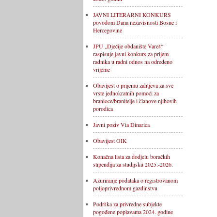
JAVNI LITERARNI KONKURS
povodom Dana nezavisnosti Bosne i
Hercegovine
JPU „Dječije obdanište Vareš“
raspisuje javni konkurs za prijem
radnika u radni odnos na određeno
vrijeme
Obavijest o prijemu zahtjeva za sve
vrste jednokratnih pomoći za
branioce/branitelje i članove njihovih
porodica
Javni poziv Via Dinarica
Obavijest OIK
Konačna lista za dodjelu boračkih
stipendija za studijsku 2025.-2026.
Ažuriranje podataka o registrovanom
poljoprivrednom gazdinstvu
Podrška za privredne subjekte
pogođene poplavama 2024. godine