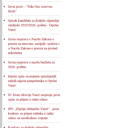
Javni poziv - "Niko bez osnovne
škole"
Spisak kandidata za dodjelu stipendije
studijske 2025/2026. godine - Općine
Vareš
Javna rasprava o Nacrtu Zakona o
porezu na imovinu, nasljeđe i poklon i
o Nacrtu Zakona o porezu na promet
nekretnina
Javna rasprava o nacrtu budžeta za
2026. godinu
Interni oglas za popunu upražnjenih
radnih mjesta namještenika u Općini
Vareš
JU Dom zdravlja Vareš raspisuje javni
oglas za prijem u radni odnos
JPU „Dječije obdanište Vareš“ - javni
konkurs za prijem radnika u radni
odnos na neodređeno vrijeme
Konkurs za dodjelu stipendija