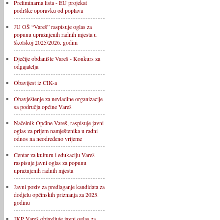
Preliminarna lista - EU projekat
podrške oporavku od poplava
JU OŠ “Vareš” raspisuje oglas za
popunu upražnjenih radnih mjesta u
školskoj 2025/2026. godini
Dječije obdanište Vareš - Konkurs za
odgajatelja
Obavijest iz CIK-a
Obavještenje za nevladine organizacije
sa područja općine Vareš
Načelnik Općine Vareš, raspisuje javni
oglas za prijem namještenika u radni
odnos na neodređeno vrijeme
Centar za kulturu i edukaciju Vareš
raspisuje javni oglas za popunu
upražnjenih radnih mjesta
Javni poziv za predlaganje kandidata za
dodjelu općinskih priznanja za 2025.
godinu
JKP Vareš objavljuje javni oglas za