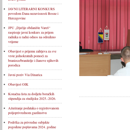
JAVNI LITERARNI KONKURS
povodom Dana nezavisnosti Bosne i
Hercegovine
JPU „Dječije obdanište Vareš“
raspisuje javni konkurs za prijem
radnika u radni odnos na određeno
vrijeme
Obavijest o prijemu zahtjeva za sve
vrste jednokratnih pomoći za
branioce/branitelje i članove njihovih
porodica
Javni poziv Via Dinarica
Obavijest OIK
Konačna lista za dodjelu boračkih
stipendija za studijsku 2025.-2026.
Ažuriranje podataka o registrovanom
poljoprivrednom gazdinstvu
Podrška za privredne subjekte
pogođene poplavama 2024. godine