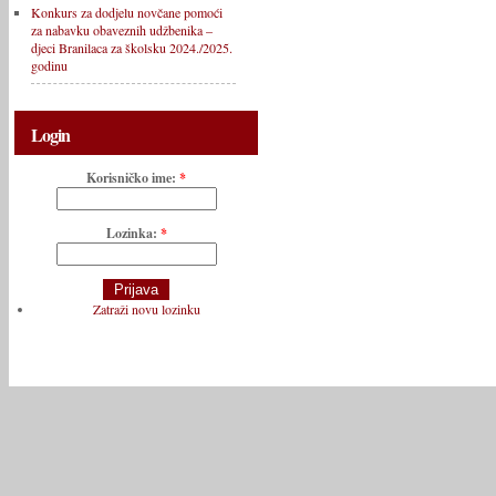
Konkurs za dodjelu novčane pomoći
za nabavku obaveznih udžbenika –
djeci Branilaca za školsku 2024./2025.
godinu
Login
Korisničko ime:
*
Lozinka:
*
Zatraži novu lozinku