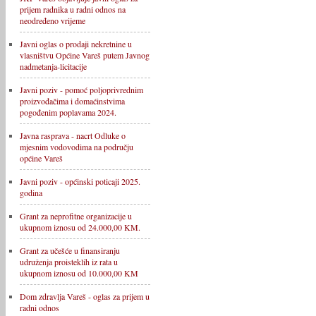
prijem radnika u radni odnos na
neodređeno vrijeme
Javni oglas o prodaji nekretnine u
vlasništvu Općine Vareš putem Javnog
nadmetanja-licitacije
Javni poziv - pomoć poljoprivrednim
proizvođačima i domaćinstvima
pogođenim poplavama 2024.
Javna rasprava - nacrt Odluke o
mjesnim vodovodima na području
općine Vareš
Javni poziv - općinski poticaji 2025.
godina
Grant za neprofitne organizacije u
ukupnom iznosu od 24.000,00 KM.
Grant za učešće u finansiranju
udruženja proisteklih iz rata u
ukupnom iznosu od 10.000,00 KM
Dom zdravlja Vareš - oglas za prijem u
radni odnos