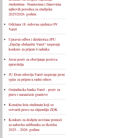
studentima - braniocima i članovima
njihovih porodica za studijsku
2025/2026. godinu
Održana 18. redovna sjednica OV
Vareš
Upravni odbor i direktorica JPU
„Dječije obdanište Vareš“ raspisuju
konkurs za prijem 4 radnika
Javni poziv za obavljanje poslova
upravitelja
JU Dom zdravlja Vareš raspisuje javni
oglas za prijem u radni odnos
Omladinska banka Vareš - poziv za
plave i narančaste grantove
Konačna lista studenata koji su
ostvarili pravo na stipendiju ZDK
Konkurs za dodjelu novčane pomoći
za nabavku udžbenika za školsku
2025. - 2026. godinu