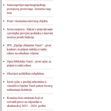
Samozapošljavanje/unaprijeđenje
postojećeg poslovanja - konačna rang
lista
Poziv vlasnicima ruševnog objekta
Javna rasprava - Zakon o prijavljivanju
i postupku provjere podataka o imovini
nosioca javnih funkcija
JPU „Dječije obdanište Vareš“ - javni
konkurs za prijem radnika u radni
odnos na određeno vrijeme
Opća biblioteka Vareš - javni oglas za
prijem u radni odnos
Obavijest političkim subjektima
Javni oglas o prodaji nekretnina u
vlasništvu Općine Vareš putem Javnog
nadmetanja-licitaticije
Konačna lista studenata koji su
ostvarili pravo na stipendiju u
akademskoj 2023. - 2024. godini