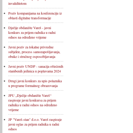
invaliditetom
Poziv kompanijama na konferenciju iz
oblasti digitalne transformacije
Dječije obdanište Vareš - javni
konkurs za prijem radnika u radni
odnos na određeno vrijeme
Javni poziv za lokalne privredne
subjekte, process samozapošljavanja,
obuke i stručnog osposobljavanja
Javni poziv UNDP - sanacija oštećenih
stambenih jedinica u poplavama 2024
Drugi javni konkurs za upis polaznika
u programe formalnog obrazovanja
JPU „Dječije obdanište Vareš“
raspisuje javni konkursa za prijem
radnika u radni odnos na određeno
vrijeme
JP "Vareš-stan" d.o.o. Vareš raspisuje
javni oglas za prijem radnika u radni
odnos