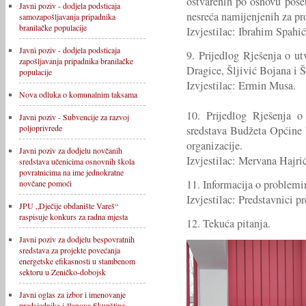
ostvarenih po osnovu pose
Javni poziv - dodjela podsticaja
nesreća namijenjenih za pr
samozapošljavanja pripadnika
branilačke populacije
Izvjestilac: Ibrahim Spahić
Javni poziv - dodjela podsticaja
9. Prijedlog Rješenja o ut
zapošljavanja pripadnika branilačke
Dragice, Šljivić Bojana i Š
populacije
Izvjestilac: Ermin Musa.
Nova odluka o komunalnim taksama
10. Prijedlog Rješenja o
Javni poziv - Subvencije za razvoj
poljoprivrede
sredstava Budžeta Općine 
organizacije.
Javni poziv za dodjelu novčanih
Izvjestilac: Mervana Hajrić
sredstava učenicima osnovnih škola
povratnicima na ime jednokratne
11. Informacija o problemi
novčane pomoći
Izvjestilac: Predstavnici p
JPU „Dječije obdanište Vareš“
raspisuje konkurs za radna mjesta
12. Tekuća pitanja.
Javni poziv za dodjelu bespovratnih
sredstava za projekte povećanja
energetske efikasnosti u stambenom
sektoru u Zeničko-dobojsk
Javni oglas za izbor i imenovanje
predsjednika i članova Skupštine