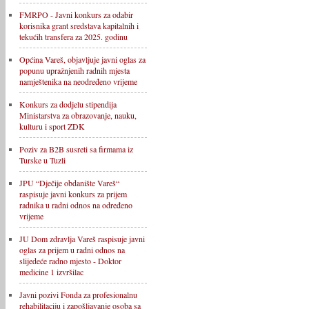
FMRPO - Javni konkurs za odabir
korisnika grant sredstava kapitalnih i
tekućih transfera za 2025. godinu
Općina Vareš, objavljuje javni oglas za
popunu upražnjenih radnih mjesta
namještenika na neodređeno vrijeme
Konkurs za dodjelu stipendija
Ministarstva za obrazovanje, nauku,
kulturu i sport ZDK
Poziv za B2B susreti sa firmama iz
Turske u Tuzli
JPU “Dječije obdanište Vareš“
raspisuje javni konkurs za prijem
radnika u radni odnos na određeno
vrijeme
JU Dom zdravlja Vareš raspisuje javni
oglas za prijem u radni odnos na
slijedeće radno mjesto - Doktor
medicine 1 izvršilac
Javni pozivi Fonda za profesionalnu
rehabilitaciju i zapošljavanje osoba sa