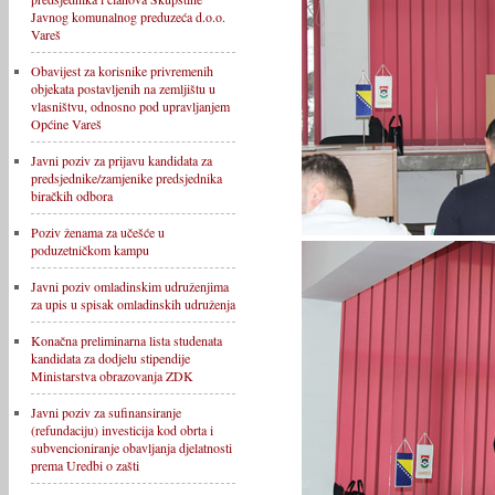
Javnog komunalnog preduzeća d.o.o.
Vareš
Obavijest za korisnike privremenih
objekata postavljenih na zemljištu u
vlasništvu, odnosno pod upravljanjem
Općine Vareš
Javni poziv za prijavu kandidata za
predsjednike/zamjenike predsjednika
biračkih odbora
Poziv ženama za učešće u
poduzetničkom kampu
Javni poziv omladinskim udruženjima
za upis u spisak omladinskih udruženja
Konačna preliminarna lista studenata
kandidata za dodjelu stipendije
Ministarstva obrazovanja ZDK
Javni poziv za sufinansiranje
(refundaciju) investicija kod obrta i
subvencioniranje obavljanja djelatnosti
prema Uredbi o zašti