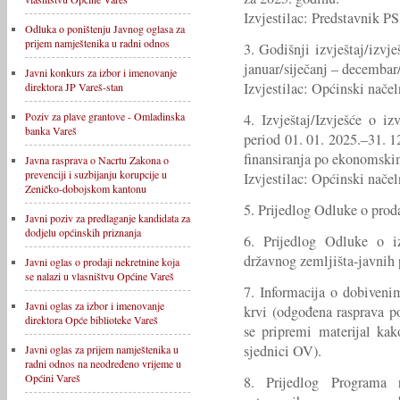
Izvjestilac: Predstavnik PS
Odluka o poništenju Javnog oglasa za
prijem namještenika u radni odnos
3. Godišnji izvještaj/izvj
januar/siječanj – decembar
Javni konkurs za izbor i imenovanje
Izvjestilac: Općinski načel
direktora JP Vareš-stan
Poziv za plave grantove - Omladinska
4. Izvještaj/Izvješće o i
banka Vareš
period 01. 01. 2025.–31. 1
finansiranja po ekonomski
Javna rasprava o Nacrtu Zakona o
prevenciji i suzbijanju korupcije u
Izvjestilac: Općinski načel
Zeničko-dobojskom kantonu
5. Prijedlog Odluke o prod
Javni poziv za predlaganje kandidata za
dodjelu općinskih priznanja
6. Prijedlog Odluke o 
državnog zemljišta-javnih 
Javni oglas o prodaji nekretnine koja
se nalazi u vlasništvu Općine Vareš
7. Informacija o dobivenim
Javni oglas za izbor i imenovanje
krvi (odgođena rasprava 
direktora Opće biblioteke Vareš
se pripremi materijal kak
sjednici OV).
Javni oglas za prijem namještenika u
radni odnos na neodređeno vrijeme u
Općini Vareš
8. Prijedlog Programa r