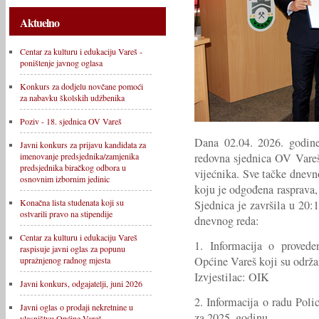
Aktuelno
Centar za kulturu i edukaciju Vareš -
poništenje javnog oglasa
Konkurs za dodjelu novčane pomoći
za nabavku školskih udžbenika
Poziv - 18. sjednica OV Vareš
Dana 02.04. 2026. godine
Javni konkurs za prijavu kandidata za
redovna sjednica OV Vareš
imenovanje predsjednika/zamjenika
predsjednika biračkog odbora u
vijećnika. Sve tačke dnev
osnovnim izbornim jedinic
koju je odgođena rasprava,
Konačna lista studenata koji su
Sjednica je završila u 20:
ostvarili pravo na stipendije
dnevnog reda:
Centar za kulturu i edukaciju Vareš
1. Informacija o proved
raspisuje javni oglas za popunu
Općine Vareš koji su održa
upražnjenog radnog mjesta
Izvjestilac: OIK
Javni konkurs, odgajatelji, juni 2026
2. Informacija o radu Poli
Javni oglas o prodaji nekretnine u
za 2025. godinu.
vlasništvu Općine Vareš