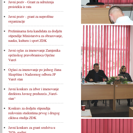
Javni poziv - Grant za udruženja
proistekla iz rata
Javni poziv - grant za neprofitne
organizacije
Preliminarna lista kandidata za dodjelu
stipendije Ministarstva za obrazovanje,
nauku, kulturu i sport ZDK
Javni oglas za imenovanje Zamjenika
općinskog pravobranioca Općine
Vareš
Oglasi za imenovanje po jednog člana
Skupštine i Nadzornog odbora JP
Vareš stan
Javni konkurs za izbor i imenovanje
direktora Javnog preduzeća „Vareš-
stan“
Konkurs za dodjelu stipendija
redovnim studentima prvog i drugog
ciklusa studija ZDK
Javni konkurs za grant sredstva u
2026. godini