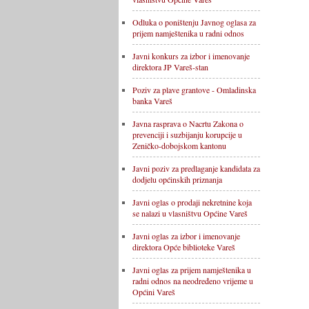
Odluka o poništenju Javnog oglasa za
prijem namještenika u radni odnos
Javni konkurs za izbor i imenovanje
direktora JP Vareš-stan
Poziv za plave grantove - Omladinska
banka Vareš
Javna rasprava o Nacrtu Zakona o
prevenciji i suzbijanju korupcije u
Zeničko-dobojskom kantonu
Javni poziv za predlaganje kandidata za
dodjelu općinskih priznanja
Javni oglas o prodaji nekretnine koja
se nalazi u vlasništvu Općine Vareš
Javni oglas za izbor i imenovanje
direktora Opće biblioteke Vareš
Javni oglas za prijem namještenika u
radni odnos na neodređeno vrijeme u
Općini Vareš