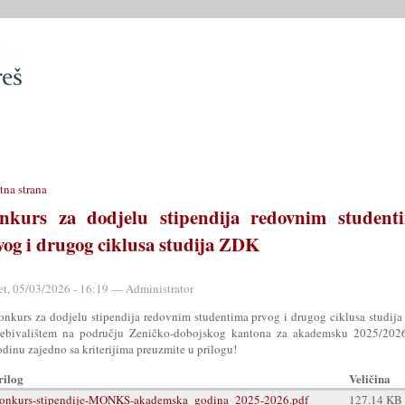
SLUŽBE
OPĆINSKO VIJEĆE
OPĆINSKI PROPISI
MATIČN
tna strana
nkurs za dodjelu stipendija redovnim student
vog i drugog ciklusa studija ZDK
et, 05/03/2026 - 16:19 — Administrator
onkurs za dodjelu stipendija redovnim studentima prvog i drugog ciklusa studija
rebivalištem na području Zeničko-dobojskog kantona za akademsku 2025/2026
dinu zajedno sa kriterijima preuzmite u prilogu!
rilog
Veličina
onkurs-stipendije-MONKS-akademska_godina_2025-2026.pdf
127.14 KB