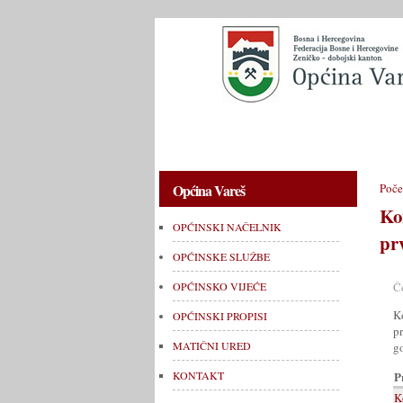
OPĆINSKI NAČELNIK
OPĆINSKE 
Općina Vareš
Poče
Ko
OPĆINSKI NAČELNIK
pr
OPĆINSKE SLUŽBE
Č
OPĆINSKO VIJEĆE
K
OPĆINSKI PROPISI
p
MATIČNI URED
go
P
KONTAKT
K