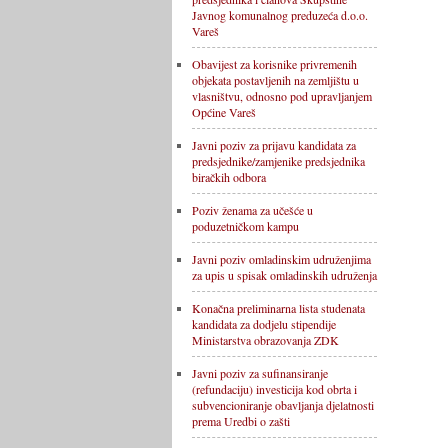
Javnog komunalnog preduzeća d.o.o.
Vareš
Obavijest za korisnike privremenih
objekata postavljenih na zemljištu u
vlasništvu, odnosno pod upravljanjem
Općine Vareš
Javni poziv za prijavu kandidata za
predsjednike/zamjenike predsjednika
biračkih odbora
Poziv ženama za učešće u
poduzetničkom kampu
Javni poziv omladinskim udruženjima
za upis u spisak omladinskih udruženja
Konačna preliminarna lista studenata
kandidata za dodjelu stipendije
Ministarstva obrazovanja ZDK
Javni poziv za sufinansiranje
(refundaciju) investicija kod obrta i
subvencioniranje obavljanja djelatnosti
prema Uredbi o zašti