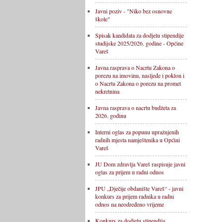
Javni poziv - "Niko bez osnovne
škole"
Spisak kandidata za dodjelu stipendije
studijske 2025/2026. godine - Općine
Vareš
Javna rasprava o Nacrtu Zakona o
porezu na imovinu, nasljeđe i poklon i
o Nacrtu Zakona o porezu na promet
nekretnina
Javna rasprava o nacrtu budžeta za
2026. godinu
Interni oglas za popunu upražnjenih
radnih mjesta namještenika u Općini
Vareš
JU Dom zdravlja Vareš raspisuje javni
oglas za prijem u radni odnos
JPU „Dječije obdanište Vareš“ - javni
konkurs za prijem radnika u radni
odnos na neodređeno vrijeme
Konkurs za dodjelu stipendija