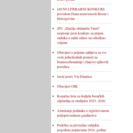
JAVNI LITERARNI KONKURS
povodom Dana nezavisnosti Bosne i
Hercegovine
JPU „Dječije obdanište Vareš“
raspisuje javni konkurs za prijem
radnika u radni odnos na određeno
vrijeme
Obavijest o prijemu zahtjeva za sve
vrste jednokratnih pomoći za
branioce/branitelje i članove njihovih
porodica
Javni poziv Via Dinarica
Obavijest OIK
Konačna lista za dodjelu boračkih
stipendija za studijsku 2025.-2026.
Ažuriranje podataka o registrovanom
poljoprivrednom gazdinstvu
Podrška za privredne subjekte
pogođene poplavama 2024. godine