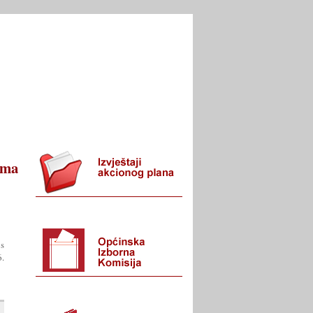
I URED
KONTAKT
ima
 s
.