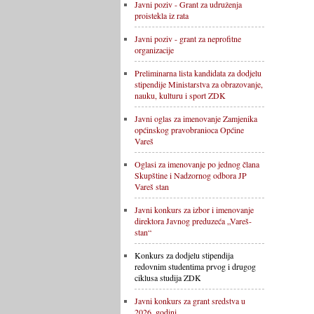
Javni poziv - Grant za udruženja
proistekla iz rata
Javni poziv - grant za neprofitne
organizacije
Preliminarna lista kandidata za dodjelu
stipendije Ministarstva za obrazovanje,
nauku, kulturu i sport ZDK
Javni oglas za imenovanje Zamjenika
općinskog pravobranioca Općine
Vareš
Oglasi za imenovanje po jednog člana
Skupštine i Nadzornog odbora JP
Vareš stan
Javni konkurs za izbor i imenovanje
direktora Javnog preduzeća „Vareš-
stan“
Konkurs za dodjelu stipendija
redovnim studentima prvog i drugog
ciklusa studija ZDK
Javni konkurs za grant sredstva u
2026. godini