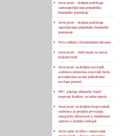
Javni poziv - dodjela podsticaja
samozapošljavanja pripadnika
branilačke populacije
Javni poziv - dodjela podsticaja
zapošljavanja pripadnika branilačke
populacije
Nova odluka o komunalnim taksama
Javni poziv - Subvencije za razvoj
poljoprivrede
Javni poziv za dodjelu novčanih
sredstava učenicima osnovnih škola
povratnicima na ime jednokratne
novčane pomoći
JPU „Dječije obdanište Vareš“
raspisuje konkurs za radna mjesta
Javni poziv za dodjelu bespovratnih
sredstava za projekte povećanja
energetske efikasnosti u stambenom
sektoru u Zeničko-dobojsk
Javni oglas za izbor i imenovanje
predsjednika i članova Skupštine