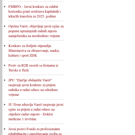
FMRPO - Javni konkurs za odabir
korisnika grant sredstava kapitalnih i
tekućih transfera za 2025. godinu
Općina Vareš, objavljuje javni oglas za
popunu upražnjenih radnih mjesta
namještenika na neodređeno vrijeme
Konkurs za dodjelu stipendija
Ministarstva za obrazovanje, nauku,
kulturu i sport ZDK
Poziv za B2B susreti sa firmama iz
Turske u Tuzli
JPU “Dječije obdanište Vareš“
raspisuje javni konkurs za prijem
radnika u radni odnos na određeno
vrijeme
JU Dom zdravlja Vareš raspisuje javni
oglas za prijem u radni odnos na
slijedeće radno mjesto - Doktor
medicine 1 izvršilac
Javni pozivi Fonda za profesionalnu
rehabilitaciju i zapošljavanje osoba sa