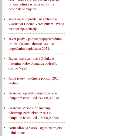
prijem radnika u radni odnos na
neodređeno vrijeme
Javni oglas o prodaji nekretnine u
vlasništvu Općine Vareš putem Javnog
nadmetanja-licitacije
Javni poziv - pomoć poljoprivrednim
proizvođačima i domaćinstvima
pogođenim poplavama 2024.
Javna rasprava - nacrt Odluke o
mjesnim vodovodima na području
općine Vareš
Javni poziv - općinski poticaji 2025.
godina
Grant za neprofitne organizacije u
ukupnom iznosu od 24.000,00 KM.
Grant za učešće u finansiranju
udruženja proisteklih iz rata u
ukupnom iznosu od 10.000,00 KM
Dom zdravlja Vareš - oglas za prijem u
radni odnos