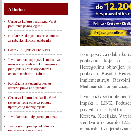
Aktuelno
Centar za kulturu i edukaciju Vareš -
poništenje javnog oglasa
Konkurs za dodjelu novčane pomoći
za nabavku školskih udžbenika
Poziv - 18. sjednica OV Vareš
Javni poziv za odabir kor
Javni konkurs za prijavu kandidata za
poplavama koje su u o
imenovanje predsjednika/zamjenika
Hercegovinu objavljen 
predsjednika biračkog odbora u
poplava u Bosni i Hercego
osnovnim izbornim jedinic
implementiraju Razvojn
Konačna lista studenata koji su
Međunarodna organizacija 
ostvarili pravo na stipendije
Javni poziv se implementi
Centar za kulturu i edukaciju Vareš
Impakt i LINK Poduzetn
raspisuje javni oglas za popunu
upražnjenog radnog mjesta
privrednim subjektima s
Kreševa, Kiseljaka, Vareš
Javni konkurs, odgajatelji, juni 2026
sredstva u iznosu do 12.
Javni oglas o prodaji nekretnine u
mentorsku i savjetodavnu 
vlasništvu Općine Vareš