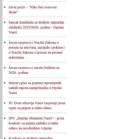
Javni poziv - "Niko bez osnovne
škole"
Spisak kandidata za dodjelu stipendije
studijske 2025/2026. godine - Općine
Vareš
Javna rasprava o Nacrtu Zakona o
porezu na imovinu, nasljeđe i poklon i
o Nacrtu Zakona o porezu na promet
nekretnina
Javna rasprava o nacrtu budžeta za
2026. godinu
Interni oglas za popunu upražnjenih
radnih mjesta namještenika u Općini
Vareš
JU Dom zdravlja Vareš raspisuje javni
oglas za prijem u radni odnos
JPU „Dječije obdanište Vareš“ - javni
konkurs za prijem radnika u radni
odnos na neodređeno vrijeme
Konkurs za dodjelu stipendija