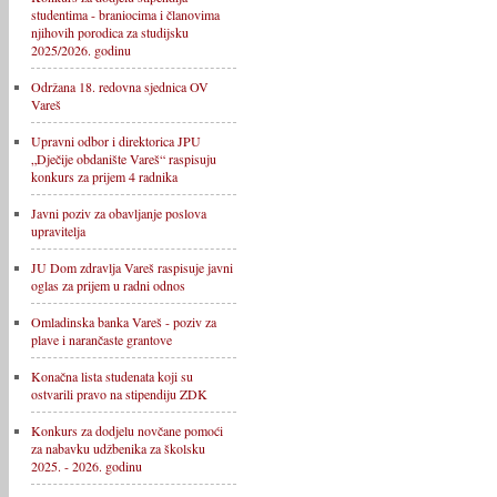
studentima - braniocima i članovima
njihovih porodica za studijsku
2025/2026. godinu
Održana 18. redovna sjednica OV
Vareš
Upravni odbor i direktorica JPU
„Dječije obdanište Vareš“ raspisuju
konkurs za prijem 4 radnika
Javni poziv za obavljanje poslova
upravitelja
JU Dom zdravlja Vareš raspisuje javni
oglas za prijem u radni odnos
Omladinska banka Vareš - poziv za
plave i narančaste grantove
Konačna lista studenata koji su
ostvarili pravo na stipendiju ZDK
Konkurs za dodjelu novčane pomoći
za nabavku udžbenika za školsku
2025. - 2026. godinu