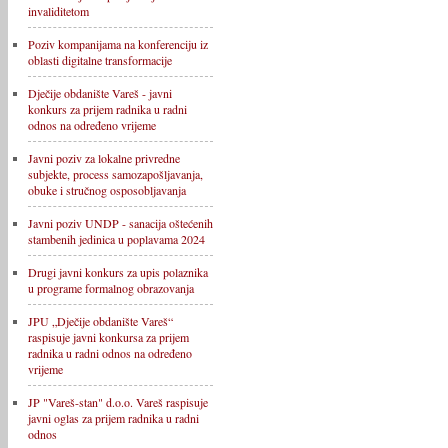
invaliditetom
Poziv kompanijama na konferenciju iz
oblasti digitalne transformacije
Dječije obdanište Vareš - javni
konkurs za prijem radnika u radni
odnos na određeno vrijeme
Javni poziv za lokalne privredne
subjekte, process samozapošljavanja,
obuke i stručnog osposobljavanja
Javni poziv UNDP - sanacija oštećenih
stambenih jedinica u poplavama 2024
Drugi javni konkurs za upis polaznika
u programe formalnog obrazovanja
JPU „Dječije obdanište Vareš“
raspisuje javni konkursa za prijem
radnika u radni odnos na određeno
vrijeme
JP "Vareš-stan" d.o.o. Vareš raspisuje
javni oglas za prijem radnika u radni
odnos