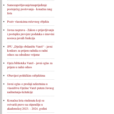
Samozapošljavanje/unaprijeđenje
postojećeg poslovanja - konačna rang
lista
Poziv vlasnicima ruševnog objekta
Javna rasprava - Zakon o prijavljivanju
i postupku provjere podataka o imovini
nosioca javnih funkcija
JPU „Dječije obdanište Vareš“ - javni
konkurs za prijem radnika u radni
odnos na određeno vrijeme
Opća biblioteka Vareš - javni oglas za
prijem u radni odnos
Obavijest političkim subjektima
Javni oglas o prodaji nekretnina u
vlasništvu Općine Vareš putem Javnog
nadmetanja-licitaticije
Konačna lista studenata koji su
ostvarili pravo na stipendiju u
akademskoj 2023. - 2024. godini