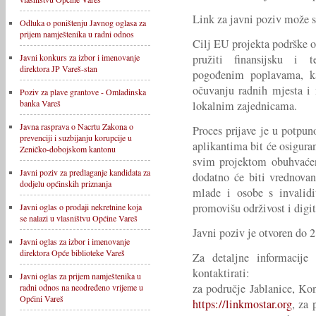
Link za javni poziv može s
Odluka o poništenju Javnog oglasa za
prijem namještenika u radni odnos
Cilj EU projekta podrške 
pružiti finansijsku i 
Javni konkurs za izbor i imenovanje
direktora JP Vareš-stan
pogođenim poplavama, ka
očuvanju radnih mjesta i
Poziv za plave grantove - Omladinska
banka Vareš
lokalnim zajednicama.
Javna rasprava o Nacrtu Zakona o
Proces prijave je u potpun
prevenciji i suzbijanju korupcije u
aplikantima bit će osiguran
Zeničko-dobojskom kantonu
svim projektom obuhvaćen
Javni poziv za predlaganje kandidata za
dodatno će biti vrednovan
dodjelu općinskih priznanja
mlade i osobe s invalid
promovišu održivost i digit
Javni oglas o prodaji nekretnine koja
se nalazi u vlasništvu Općine Vareš
Javni poziv je otvoren do 2
Javni oglas za izbor i imenovanje
direktora Opće biblioteke Vareš
Za detaljne informacije 
kontaktirati:
Javni oglas za prijem namještenika u
za područje Jablanice, Ko
radni odnos na neodređeno vrijeme u
Općini Vareš
https://linkmostar.org
, za 