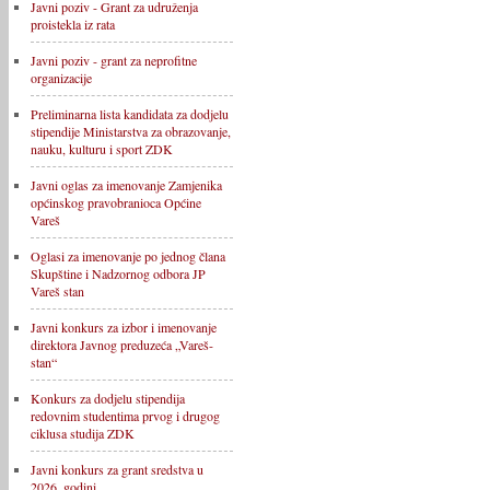
Javni poziv - Grant za udruženja
proistekla iz rata
Javni poziv - grant za neprofitne
organizacije
Preliminarna lista kandidata za dodjelu
stipendije Ministarstva za obrazovanje,
nauku, kulturu i sport ZDK
Javni oglas za imenovanje Zamjenika
općinskog pravobranioca Općine
Vareš
Oglasi za imenovanje po jednog člana
Skupštine i Nadzornog odbora JP
Vareš stan
Javni konkurs za izbor i imenovanje
direktora Javnog preduzeća „Vareš-
stan“
Konkurs za dodjelu stipendija
redovnim studentima prvog i drugog
ciklusa studija ZDK
Javni konkurs za grant sredstva u
2026. godini