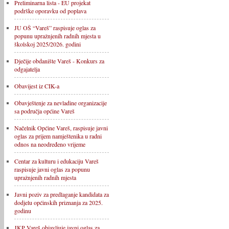
Preliminarna lista - EU projekat
podrške oporavku od poplava
JU OŠ “Vareš” raspisuje oglas za
popunu upražnjenih radnih mjesta u
školskoj 2025/2026. godini
Dječije obdanište Vareš - Konkurs za
odgajatelja
Obavijest iz CIK-a
Obavještenje za nevladine organizacije
sa područja općine Vareš
Načelnik Općine Vareš, raspisuje javni
oglas za prijem namještenika u radni
odnos na neodređeno vrijeme
Centar za kulturu i edukaciju Vareš
raspisuje javni oglas za popunu
upražnjenih radnih mjesta
Javni poziv za predlaganje kandidata za
dodjelu općinskih priznanja za 2025.
godinu
JKP Vareš objavljuje javni oglas za