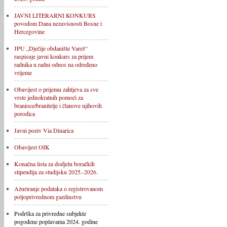
JAVNI LITERARNI KONKURS
povodom Dana nezavisnosti Bosne i
Hercegovine
JPU „Dječije obdanište Vareš“
raspisuje javni konkurs za prijem
radnika u radni odnos na određeno
vrijeme
Obavijest o prijemu zahtjeva za sve
vrste jednokratnih pomoći za
branioce/branitelje i članove njihovih
porodica
Javni poziv Via Dinarica
Obavijest OIK
Konačna lista za dodjelu boračkih
stipendija za studijsku 2025.-2026.
Ažuriranje podataka o registrovanom
poljoprivrednom gazdinstvu
Podrška za privredne subjekte
pogođene poplavama 2024. godine