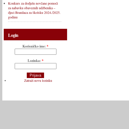
Konkurs za dodjelu novčane pomoći
za nabavku obaveznih udžbenika –
djeci Branilaca za školsku 2024./2025.
godinu
Login
Korisničko ime:
*
Lozinka:
*
Zatraži novu lozinku