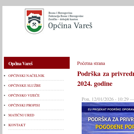
OPĆINSKI NAČELNIK
OPĆINSKE SLUŽBE
OPĆINSKO V
Općina Vareš
Početna strana
Podrška za privred
OPĆINSKI NAČELNIK
2024. godine
OPĆINSKE SLUŽBE
OPĆINSKO VIJEĆE
Pon, 12/01/2026 - 10:29 —
OPĆINSKI PROPISI
MATIČNI URED
KONTAKT