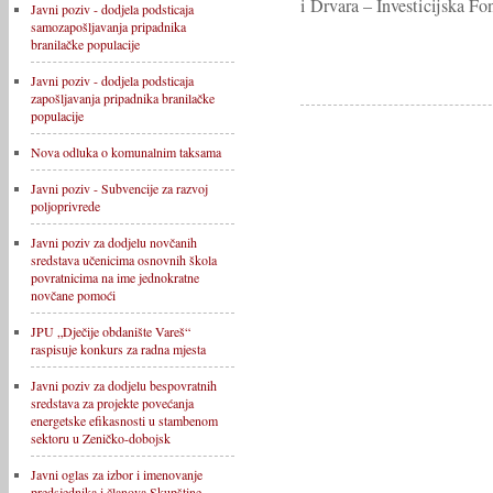
i Drvara – Investicijska F
Javni poziv - dodjela podsticaja
samozapošljavanja pripadnika
branilačke populacije
Javni poziv - dodjela podsticaja
zapošljavanja pripadnika branilačke
populacije
Nova odluka o komunalnim taksama
Javni poziv - Subvencije za razvoj
poljoprivrede
Javni poziv za dodjelu novčanih
sredstava učenicima osnovnih škola
povratnicima na ime jednokratne
novčane pomoći
JPU „Dječije obdanište Vareš“
raspisuje konkurs za radna mjesta
Javni poziv za dodjelu bespovratnih
sredstava za projekte povećanja
energetske efikasnosti u stambenom
sektoru u Zeničko-dobojsk
Javni oglas za izbor i imenovanje
predsjednika i članova Skupštine