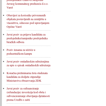
Javnog komunalnog preduzeća d.o.o.
Vareš
Obavijest za korisnike privremenih
objekata postavljenih na zemljištu u
vlasništvu, odnosno pod upravljanjem
Općine Vareš
Javni poziv za prijavu kandidata za
predsjednike/zamjenike predsjednika
biračkih odbora
Poziv ženama za učešće u
poduzetničkom kampu
Javni poziv omladinskim udruženjima
za upis u spisak omladinskih udruženja
Konačna preliminarna lista studenata
kandidata za dodjelu stipendije
Ministarstva obrazovanja ZDK
Javni poziv za sufinansiranje
(refundaciju) investicija kod obrta i
subvencioniranje obavljanja djelatnosti
prema Uredbi o zašti