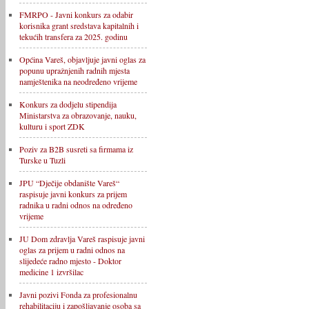
FMRPO - Javni konkurs za odabir
korisnika grant sredstava kapitalnih i
tekućih transfera za 2025. godinu
Općina Vareš, objavljuje javni oglas za
popunu upražnjenih radnih mjesta
namještenika na neodređeno vrijeme
Konkurs za dodjelu stipendija
Ministarstva za obrazovanje, nauku,
kulturu i sport ZDK
Poziv za B2B susreti sa firmama iz
Turske u Tuzli
JPU “Dječije obdanište Vareš“
raspisuje javni konkurs za prijem
radnika u radni odnos na određeno
vrijeme
JU Dom zdravlja Vareš raspisuje javni
oglas za prijem u radni odnos na
slijedeće radno mjesto - Doktor
medicine 1 izvršilac
Javni pozivi Fonda za profesionalnu
rehabilitaciju i zapošljavanje osoba sa