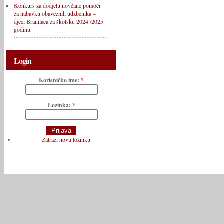
Konkurs za dodjelu novčane pomoći
za nabavku obaveznih udžbenika –
djeci Branilaca za školsku 2024./2025.
godinu
Login
Korisničko ime:
*
Lozinka:
*
Zatraži novu lozinku