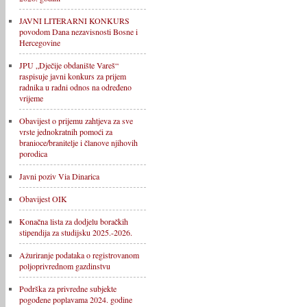
JAVNI LITERARNI KONKURS
povodom Dana nezavisnosti Bosne i
Hercegovine
JPU „Dječije obdanište Vareš“
raspisuje javni konkurs za prijem
radnika u radni odnos na određeno
vrijeme
Obavijest o prijemu zahtjeva za sve
vrste jednokratnih pomoći za
branioce/branitelje i članove njihovih
porodica
Javni poziv Via Dinarica
Obavijest OIK
Konačna lista za dodjelu boračkih
stipendija za studijsku 2025.-2026.
Ažuriranje podataka o registrovanom
poljoprivrednom gazdinstvu
Podrška za privredne subjekte
pogođene poplavama 2024. godine