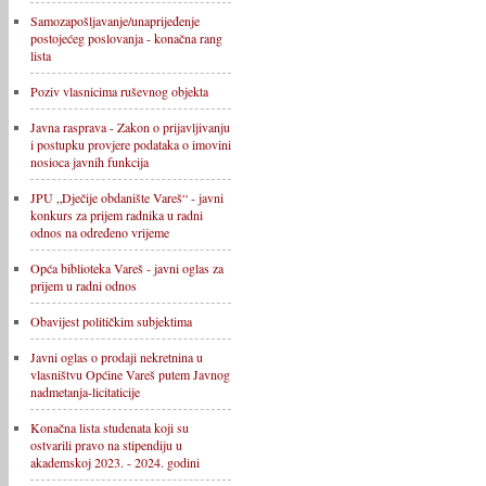
Samozapošljavanje/unaprijeđenje
postojećeg poslovanja - konačna rang
lista
Poziv vlasnicima ruševnog objekta
Javna rasprava - Zakon o prijavljivanju
i postupku provjere podataka o imovini
nosioca javnih funkcija
JPU „Dječije obdanište Vareš“ - javni
konkurs za prijem radnika u radni
odnos na određeno vrijeme
Opća biblioteka Vareš - javni oglas za
prijem u radni odnos
Obavijest političkim subjektima
Javni oglas o prodaji nekretnina u
vlasništvu Općine Vareš putem Javnog
nadmetanja-licitaticije
Konačna lista studenata koji su
ostvarili pravo na stipendiju u
akademskoj 2023. - 2024. godini