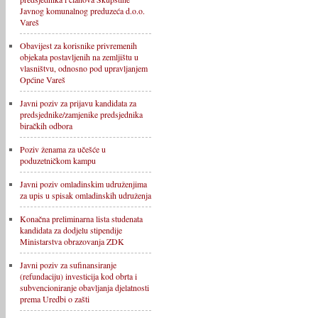
Javnog komunalnog preduzeća d.o.o.
Vareš
Obavijest za korisnike privremenih
objekata postavljenih na zemljištu u
vlasništvu, odnosno pod upravljanjem
Općine Vareš
Javni poziv za prijavu kandidata za
predsjednike/zamjenike predsjednika
biračkih odbora
Poziv ženama za učešće u
poduzetničkom kampu
Javni poziv omladinskim udruženjima
za upis u spisak omladinskih udruženja
Konačna preliminarna lista studenata
kandidata za dodjelu stipendije
Ministarstva obrazovanja ZDK
Javni poziv za sufinansiranje
(refundaciju) investicija kod obrta i
subvencioniranje obavljanja djelatnosti
prema Uredbi o zašti