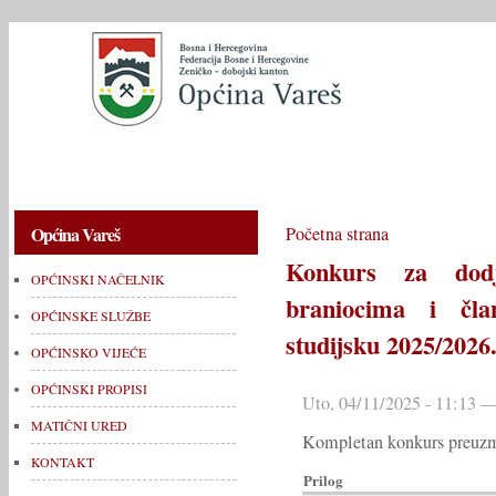
OPĆINSKI NAČELNIK
OPĆINSKE SLUŽBE
OPĆINSKO V
Općina Vareš
Početna strana
Konkurs za dodj
OPĆINSKI NAČELNIK
braniocima i čla
OPĆINSKE SLUŽBE
studijsku 2025/2026
OPĆINSKO VIJEĆE
OPĆINSKI PROPISI
Uto, 04/11/2025 - 11:13 —
MATIČNI URED
Kompletan konkurs preuzmi
KONTAKT
Prilog