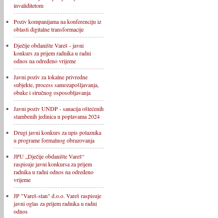
invaliditetom
Poziv kompanijama na konferenciju iz
oblasti digitalne transformacije
Dječije obdanište Vareš - javni
konkurs za prijem radnika u radni
odnos na određeno vrijeme
Javni poziv za lokalne privredne
subjekte, process samozapošljavanja,
obuke i stručnog osposobljavanja
Javni poziv UNDP - sanacija oštećenih
stambenih jedinica u poplavama 2024
Drugi javni konkurs za upis polaznika
u programe formalnog obrazovanja
JPU „Dječije obdanište Vareš“
raspisuje javni konkursa za prijem
radnika u radni odnos na određeno
vrijeme
JP "Vareš-stan" d.o.o. Vareš raspisuje
javni oglas za prijem radnika u radni
odnos