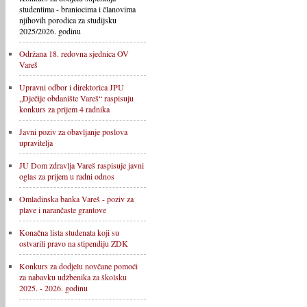
studentima - braniocima i članovima
njihovih porodica za studijsku
2025/2026. godinu
Održana 18. redovna sjednica OV
Vareš
Upravni odbor i direktorica JPU
„Dječije obdanište Vareš“ raspisuju
konkurs za prijem 4 radnika
Javni poziv za obavljanje poslova
upravitelja
JU Dom zdravlja Vareš raspisuje javni
oglas za prijem u radni odnos
Omladinska banka Vareš - poziv za
plave i narančaste grantove
Konačna lista studenata koji su
ostvarili pravo na stipendiju ZDK
Konkurs za dodjelu novčane pomoći
za nabavku udžbenika za školsku
2025. - 2026. godinu