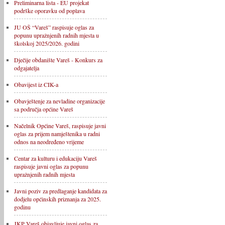
Preliminarna lista - EU projekat
podrške oporavku od poplava
JU OŠ “Vareš” raspisuje oglas za
popunu upražnjenih radnih mjesta u
školskoj 2025/2026. godini
Dječije obdanište Vareš - Konkurs za
odgajatelja
Obavijest iz CIK-a
Obavještenje za nevladine organizacije
sa područja općine Vareš
Načelnik Općine Vareš, raspisuje javni
oglas za prijem namještenika u radni
odnos na neodređeno vrijeme
Centar za kulturu i edukaciju Vareš
raspisuje javni oglas za popunu
upražnjenih radnih mjesta
Javni poziv za predlaganje kandidata za
dodjelu općinskih priznanja za 2025.
godinu
JKP Vareš objavljuje javni oglas za