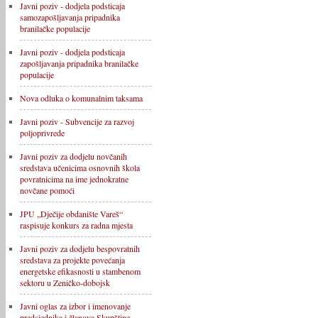
Javni poziv - dodjela podsticaja
samozapošljavanja pripadnika
branilačke populacije
Javni poziv - dodjela podsticaja
zapošljavanja pripadnika branilačke
populacije
Nova odluka o komunalnim taksama
Javni poziv - Subvencije za razvoj
poljoprivrede
Javni poziv za dodjelu novčanih
sredstava učenicima osnovnih škola
povratnicima na ime jednokratne
novčane pomoći
JPU „Dječije obdanište Vareš“
raspisuje konkurs za radna mjesta
Javni poziv za dodjelu bespovratnih
sredstava za projekte povećanja
energetske efikasnosti u stambenom
sektoru u Zeničko-dobojsk
Javni oglas za izbor i imenovanje
predsjednika i članova Skupštine