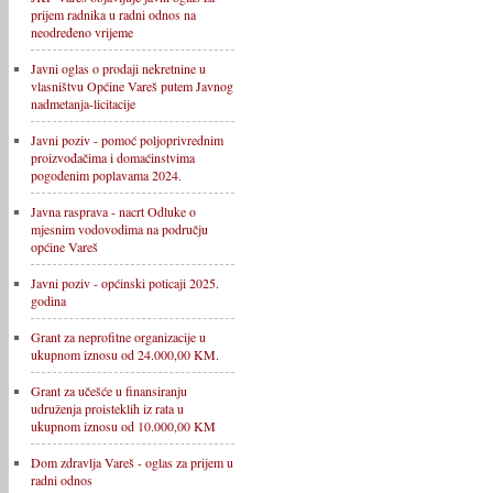
prijem radnika u radni odnos na
neodređeno vrijeme
Javni oglas o prodaji nekretnine u
vlasništvu Općine Vareš putem Javnog
nadmetanja-licitacije
Javni poziv - pomoć poljoprivrednim
proizvođačima i domaćinstvima
pogođenim poplavama 2024.
Javna rasprava - nacrt Odluke o
mjesnim vodovodima na području
općine Vareš
Javni poziv - općinski poticaji 2025.
godina
Grant za neprofitne organizacije u
ukupnom iznosu od 24.000,00 KM.
Grant za učešće u finansiranju
udruženja proisteklih iz rata u
ukupnom iznosu od 10.000,00 KM
Dom zdravlja Vareš - oglas za prijem u
radni odnos