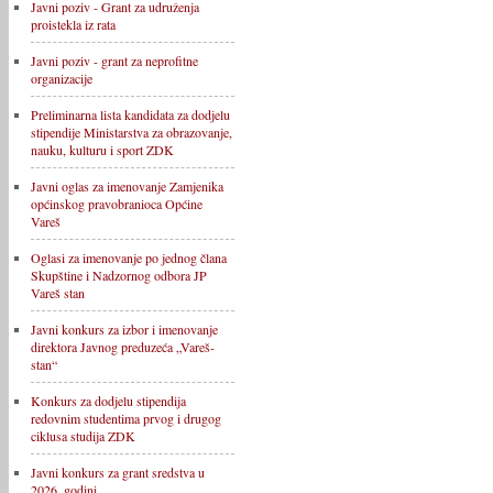
Javni poziv - Grant za udruženja
proistekla iz rata
Javni poziv - grant za neprofitne
organizacije
Preliminarna lista kandidata za dodjelu
stipendije Ministarstva za obrazovanje,
nauku, kulturu i sport ZDK
Javni oglas za imenovanje Zamjenika
općinskog pravobranioca Općine
Vareš
Oglasi za imenovanje po jednog člana
Skupštine i Nadzornog odbora JP
Vareš stan
Javni konkurs za izbor i imenovanje
direktora Javnog preduzeća „Vareš-
stan“
Konkurs za dodjelu stipendija
redovnim studentima prvog i drugog
ciklusa studija ZDK
Javni konkurs za grant sredstva u
2026. godini