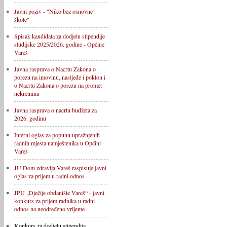
Javni poziv - "Niko bez osnovne
škole"
Spisak kandidata za dodjelu stipendije
studijske 2025/2026. godine - Općine
Vareš
Javna rasprava o Nacrtu Zakona o
porezu na imovinu, nasljeđe i poklon i
o Nacrtu Zakona o porezu na promet
nekretnina
Javna rasprava o nacrtu budžeta za
2026. godinu
Interni oglas za popunu upražnjenih
radnih mjesta namještenika u Općini
Vareš
JU Dom zdravlja Vareš raspisuje javni
oglas za prijem u radni odnos
JPU „Dječije obdanište Vareš“ - javni
konkurs za prijem radnika u radni
odnos na neodređeno vrijeme
Konkurs za dodjelu stipendija