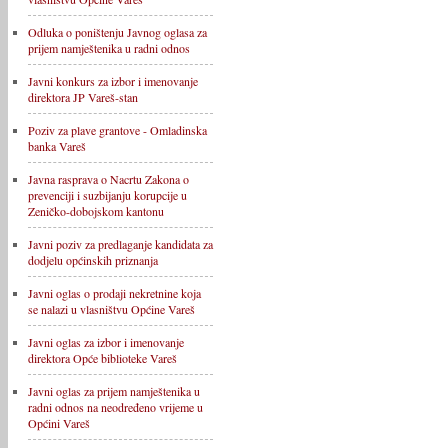
Odluka o poništenju Javnog oglasa za
prijem namještenika u radni odnos
Javni konkurs za izbor i imenovanje
direktora JP Vareš-stan
Poziv za plave grantove - Omladinska
banka Vareš
Javna rasprava o Nacrtu Zakona o
prevenciji i suzbijanju korupcije u
Zeničko-dobojskom kantonu
Javni poziv za predlaganje kandidata za
dodjelu općinskih priznanja
Javni oglas o prodaji nekretnine koja
se nalazi u vlasništvu Općine Vareš
Javni oglas za izbor i imenovanje
direktora Opće biblioteke Vareš
Javni oglas za prijem namještenika u
radni odnos na neodređeno vrijeme u
Općini Vareš