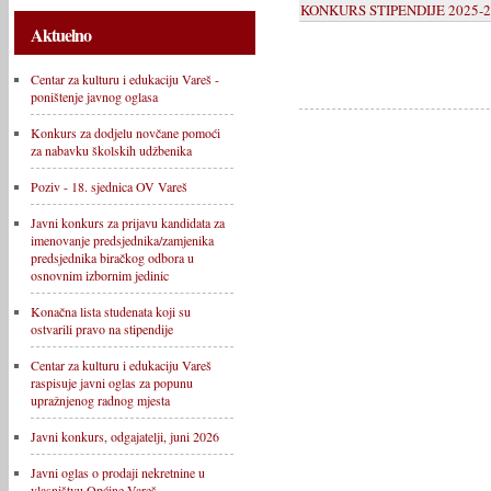
KONKURS STIPENDIJE 2025-2
Aktuelno
Centar za kulturu i edukaciju Vareš -
poništenje javnog oglasa
Konkurs za dodjelu novčane pomoći
za nabavku školskih udžbenika
Poziv - 18. sjednica OV Vareš
Javni konkurs za prijavu kandidata za
imenovanje predsjednika/zamjenika
predsjednika biračkog odbora u
osnovnim izbornim jedinic
Konačna lista studenata koji su
ostvarili pravo na stipendije
Centar za kulturu i edukaciju Vareš
raspisuje javni oglas za popunu
upražnjenog radnog mjesta
Javni konkurs, odgajatelji, juni 2026
Javni oglas o prodaji nekretnine u
vlasništvu Općine Vareš