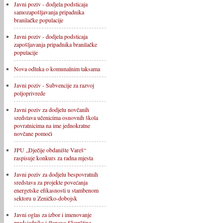
Javni poziv - dodjela podsticaja
samozapošljavanja pripadnika
branilačke populacije
Javni poziv - dodjela podsticaja
zapošljavanja pripadnika branilačke
populacije
Nova odluka o komunalnim taksama
Javni poziv - Subvencije za razvoj
poljoprivrede
Javni poziv za dodjelu novčanih
sredstava učenicima osnovnih škola
povratnicima na ime jednokratne
novčane pomoći
JPU „Dječije obdanište Vareš“
raspisuje konkurs za radna mjesta
Javni poziv za dodjelu bespovratnih
sredstava za projekte povećanja
energetske efikasnosti u stambenom
sektoru u Zeničko-dobojsk
Javni oglas za izbor i imenovanje
predsjednika i članova Skupštine