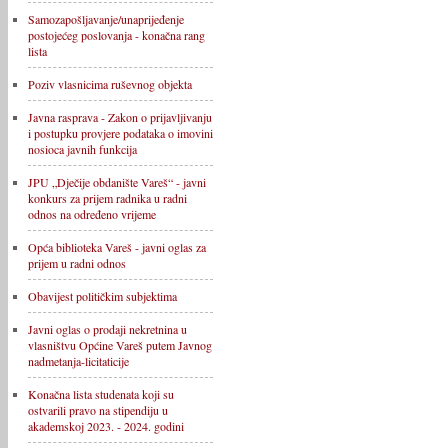
Samozapošljavanje/unaprijeđenje
postojećeg poslovanja - konačna rang
lista
Poziv vlasnicima ruševnog objekta
Javna rasprava - Zakon o prijavljivanju
i postupku provjere podataka o imovini
nosioca javnih funkcija
JPU „Dječije obdanište Vareš“ - javni
konkurs za prijem radnika u radni
odnos na određeno vrijeme
Opća biblioteka Vareš - javni oglas za
prijem u radni odnos
Obavijest političkim subjektima
Javni oglas o prodaji nekretnina u
vlasništvu Općine Vareš putem Javnog
nadmetanja-licitaticije
Konačna lista studenata koji su
ostvarili pravo na stipendiju u
akademskoj 2023. - 2024. godini