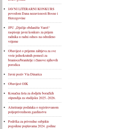
JAVNI LITERARNI KONKURS
povodom Dana nezavisnosti Bosne i
Hercegovine
JPU „Dječije obdanište Vareš“
raspisuje javni konkurs za prijem
radnika u radni odnos na određeno
vrijeme
Obavijest o prijemu zahtjeva za sve
vrste jednokratnih pomoći za
branioce/branitelje i članove njihovih
porodica
Javni poziv Via Dinarica
Obavijest OIK
Konačna lista za dodjelu boračkih
stipendija za studijsku 2025.-2026.
Ažuriranje podataka o registrovanom
poljoprivrednom gazdinstvu
Podrška za privredne subjekte
pogođene poplavama 2024. godine