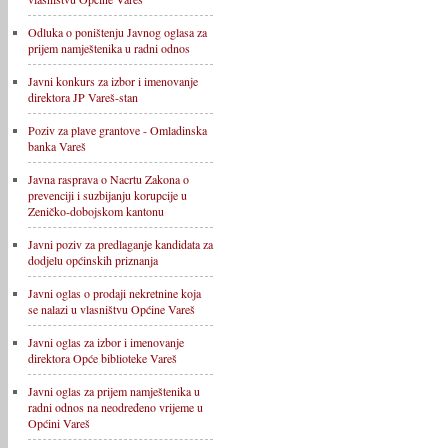
Odluka o poništenju Javnog oglasa za
prijem namještenika u radni odnos
Javni konkurs za izbor i imenovanje
direktora JP Vareš-stan
Poziv za plave grantove - Omladinska
banka Vareš
Javna rasprava o Nacrtu Zakona o
prevenciji i suzbijanju korupcije u
Zeničko-dobojskom kantonu
Javni poziv za predlaganje kandidata za
dodjelu općinskih priznanja
Javni oglas o prodaji nekretnine koja
se nalazi u vlasništvu Općine Vareš
Javni oglas za izbor i imenovanje
direktora Opće biblioteke Vareš
Javni oglas za prijem namještenika u
radni odnos na neodređeno vrijeme u
Općini Vareš