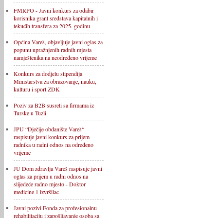
FMRPO - Javni konkurs za odabir
korisnika grant sredstava kapitalnih i
tekućih transfera za 2025. godinu
Općina Vareš, objavljuje javni oglas za
popunu upražnjenih radnih mjesta
namještenika na neodređeno vrijeme
Konkurs za dodjelu stipendija
Ministarstva za obrazovanje, nauku,
kulturu i sport ZDK
Poziv za B2B susreti sa firmama iz
Turske u Tuzli
JPU “Dječije obdanište Vareš“
raspisuje javni konkurs za prijem
radnika u radni odnos na određeno
vrijeme
JU Dom zdravlja Vareš raspisuje javni
oglas za prijem u radni odnos na
slijedeće radno mjesto - Doktor
medicine 1 izvršilac
Javni pozivi Fonda za profesionalnu
rehabilitaciju i zapošljavanje osoba sa