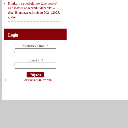
Konkurs za dodjelu novčane pomoći
za nabavku obaveznih udžbenika –
djeci Branilaca za školsku 2024./2025.
godinu
Login
Korisničko ime:
*
Lozinka:
*
Zatraži novu lozinku