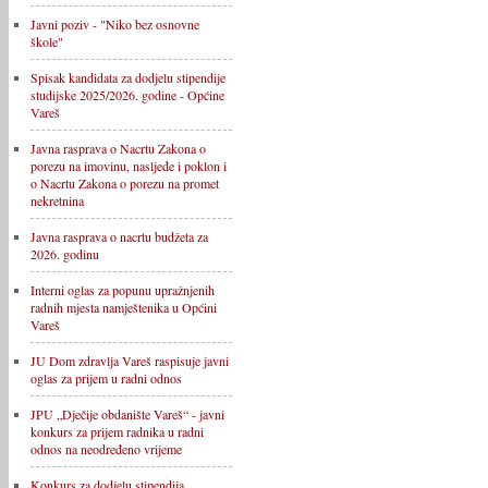
Javni poziv - "Niko bez osnovne
škole"
Spisak kandidata za dodjelu stipendije
studijske 2025/2026. godine - Općine
Vareš
Javna rasprava o Nacrtu Zakona o
porezu na imovinu, nasljeđe i poklon i
o Nacrtu Zakona o porezu na promet
nekretnina
Javna rasprava o nacrtu budžeta za
2026. godinu
Interni oglas za popunu upražnjenih
radnih mjesta namještenika u Općini
Vareš
JU Dom zdravlja Vareš raspisuje javni
oglas za prijem u radni odnos
JPU „Dječije obdanište Vareš“ - javni
konkurs za prijem radnika u radni
odnos na neodređeno vrijeme
Konkurs za dodjelu stipendija