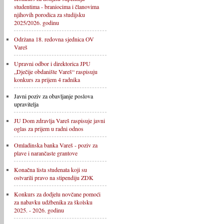
studentima - braniocima i članovima
njihovih porodica za studijsku
2025/2026. godinu
Održana 18. redovna sjednica OV
Vareš
Upravni odbor i direktorica JPU
„Dječije obdanište Vareš“ raspisuju
konkurs za prijem 4 radnika
Javni poziv za obavljanje poslova
upravitelja
JU Dom zdravlja Vareš raspisuje javni
oglas za prijem u radni odnos
Omladinska banka Vareš - poziv za
plave i narančaste grantove
Konačna lista studenata koji su
ostvarili pravo na stipendiju ZDK
Konkurs za dodjelu novčane pomoći
za nabavku udžbenika za školsku
2025. - 2026. godinu