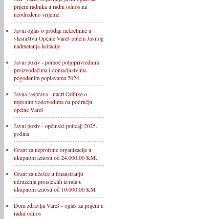
prijem radnika u radni odnos na
neodređeno vrijeme
Javni oglas o prodaji nekretnine u
vlasništvu Općine Vareš putem Javnog
nadmetanja-licitacije
Javni poziv - pomoć poljoprivrednim
proizvođačima i domaćinstvima
pogođenim poplavama 2024.
Javna rasprava - nacrt Odluke o
mjesnim vodovodima na području
općine Vareš
Javni poziv - općinski poticaji 2025.
godina
Grant za neprofitne organizacije u
ukupnom iznosu od 24.000,00 KM.
Grant za učešće u finansiranju
udruženja proisteklih iz rata u
ukupnom iznosu od 10.000,00 KM
Dom zdravlja Vareš - oglas za prijem u
radni odnos