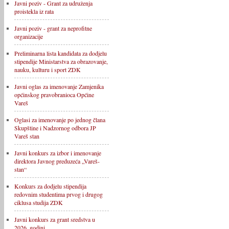
Javni poziv - Grant za udruženja
proistekla iz rata
Javni poziv - grant za neprofitne
organizacije
Preliminarna lista kandidata za dodjelu
stipendije Ministarstva za obrazovanje,
nauku, kulturu i sport ZDK
Javni oglas za imenovanje Zamjenika
općinskog pravobranioca Općine
Vareš
Oglasi za imenovanje po jednog člana
Skupštine i Nadzornog odbora JP
Vareš stan
Javni konkurs za izbor i imenovanje
direktora Javnog preduzeća „Vareš-
stan“
Konkurs za dodjelu stipendija
redovnim studentima prvog i drugog
ciklusa studija ZDK
Javni konkurs za grant sredstva u
2026. godini