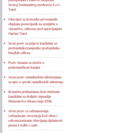
Javnog komunalnog preduzeća d.o.o.
Vareš
Obavijest za korisnike privremenih
objekata postavljenih na zemljištu u
vlasništvu, odnosno pod upravljanjem
Općine Vareš
Javni poziv za prijavu kandidata za
predsjednike/zamjenike predsjednika
biračkih odbora
Poziv ženama za učešće u
poduzetničkom kampu
Javni poziv omladinskim udruženjima
za upis u spisak omladinskih udruženja
Konačna preliminarna lista studenata
kandidata za dodjelu stipendije
Ministarstva obrazovanja ZDK
Javni poziv za sufinansiranje
(refundaciju) investicija kod obrta i
subvencioniranje obavljanja djelatnosti
prema Uredbi o zašti