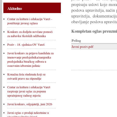
propisuju uslovi koje mora
Aktuelno
poslova upravitelja, način
upravitelja, dokumentacij
Centar za kulturu i edukaciju Vareš -
obavljanje poslova upravite
poništenje javnog oglasa
Kompletan oglas preuzmit
Konkurs za dodjelu novčane pomoći
za nabavku školskih udžbenika
Prilog
Poziv - 18. sjednica OV Vareš
Javni poziv.pdf
Javni konkurs za prijavu kandidata za
imenovanje predsjednika/zamjenika
predsjednika biračkog odbora u
osnovnim izbornim jedinic
Konačna lista studenata koji su
ostvarili pravo na stipendije
Centar za kulturu i edukaciju Vareš
raspisuje javni oglas za popunu
upražnjenog radnog mjesta
Javni konkurs, odgajatelji, juni 2026
Javni oglas o prodaji nekretnine u
vlasništvu Općine Vareš