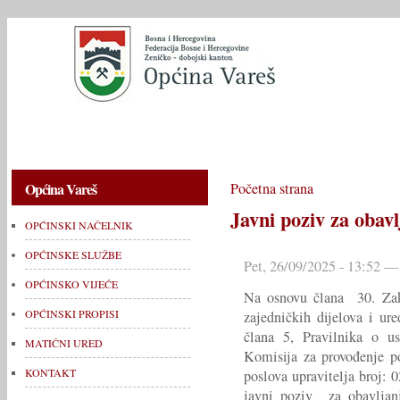
OPĆINSKI NAČELNIK
OPĆINSKE SLUŽBE
OPĆINSKO V
Općina Vareš
Početna strana
Javni poziv za obavl
OPĆINSKI NAČELNIK
OPĆINSKE SLUŽBE
Pet, 26/09/2025 - 13:52 —
OPĆINSKO VIJEĆE
Na osnovu člana 30. Zako
OPĆINSKI PROPISI
zajedničkih dijelova i ur
člana 5, Pravilnika o us
MATIČNI URED
Komisija za provođenje po
KONTAKT
poslova upravitelja broj: 
javni poziv za obavljanj