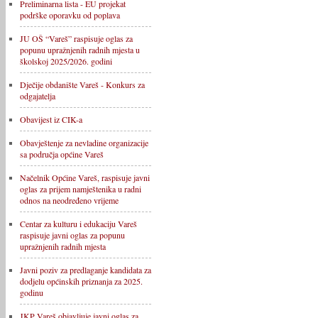
Preliminarna lista - EU projekat
podrške oporavku od poplava
JU OŠ “Vareš” raspisuje oglas za
popunu upražnjenih radnih mjesta u
školskoj 2025/2026. godini
Dječije obdanište Vareš - Konkurs za
odgajatelja
Obavijest iz CIK-a
Obavještenje za nevladine organizacije
sa područja općine Vareš
Načelnik Općine Vareš, raspisuje javni
oglas za prijem namještenika u radni
odnos na neodređeno vrijeme
Centar za kulturu i edukaciju Vareš
raspisuje javni oglas za popunu
upražnjenih radnih mjesta
Javni poziv za predlaganje kandidata za
dodjelu općinskih priznanja za 2025.
godinu
JKP Vareš objavljuje javni oglas za