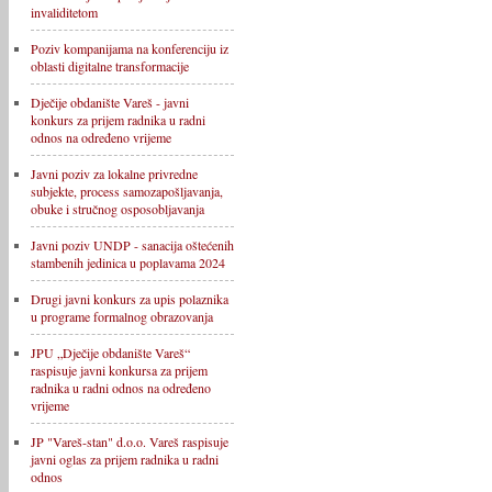
invaliditetom
Poziv kompanijama na konferenciju iz
oblasti digitalne transformacije
Dječije obdanište Vareš - javni
konkurs za prijem radnika u radni
odnos na određeno vrijeme
Javni poziv za lokalne privredne
subjekte, process samozapošljavanja,
obuke i stručnog osposobljavanja
Javni poziv UNDP - sanacija oštećenih
stambenih jedinica u poplavama 2024
Drugi javni konkurs za upis polaznika
u programe formalnog obrazovanja
JPU „Dječije obdanište Vareš“
raspisuje javni konkursa za prijem
radnika u radni odnos na određeno
vrijeme
JP "Vareš-stan" d.o.o. Vareš raspisuje
javni oglas za prijem radnika u radni
odnos