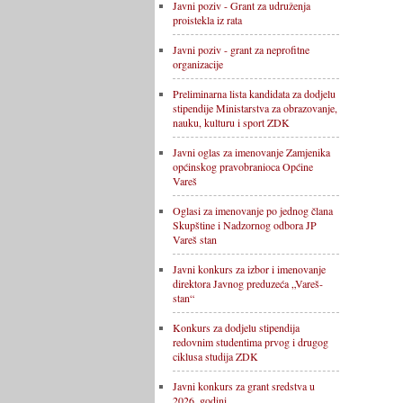
Javni poziv - Grant za udruženja
proistekla iz rata
Javni poziv - grant za neprofitne
organizacije
Preliminarna lista kandidata za dodjelu
stipendije Ministarstva za obrazovanje,
nauku, kulturu i sport ZDK
Javni oglas za imenovanje Zamjenika
općinskog pravobranioca Općine
Vareš
Oglasi za imenovanje po jednog člana
Skupštine i Nadzornog odbora JP
Vareš stan
Javni konkurs za izbor i imenovanje
direktora Javnog preduzeća „Vareš-
stan“
Konkurs za dodjelu stipendija
redovnim studentima prvog i drugog
ciklusa studija ZDK
Javni konkurs za grant sredstva u
2026. godini