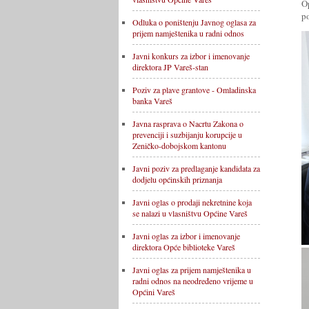
O
p
Odluka o poništenju Javnog oglasa za
prijem namještenika u radni odnos
Javni konkurs za izbor i imenovanje
direktora JP Vareš-stan
Poziv za plave grantove - Omladinska
banka Vareš
Javna rasprava o Nacrtu Zakona o
prevenciji i suzbijanju korupcije u
Zeničko-dobojskom kantonu
Javni poziv za predlaganje kandidata za
dodjelu općinskih priznanja
Javni oglas o prodaji nekretnine koja
se nalazi u vlasništvu Općine Vareš
Javni oglas za izbor i imenovanje
direktora Opće biblioteke Vareš
Javni oglas za prijem namještenika u
radni odnos na neodređeno vrijeme u
Općini Vareš