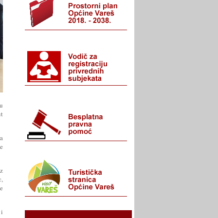
đu
ut
ra
je
iz
c,
je
 i