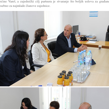
pćine Vareš, a zajednički cilj partnera je stvaranje što boljih uslova za građan
osebno za najmlađe članove zajednice.