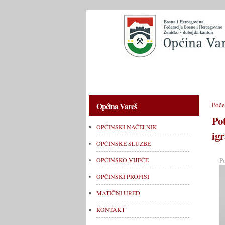
OPĆINSKI NAČELNIK
OPĆINSKE 
Općina Vareš
Poče
Po
OPĆINSKI NAČELNIK
ig
OPĆINSKE SLUŽBE
P
OPĆINSKO VIJEĆE
OPĆINSKI PROPISI
MATIČNI URED
KONTAKT