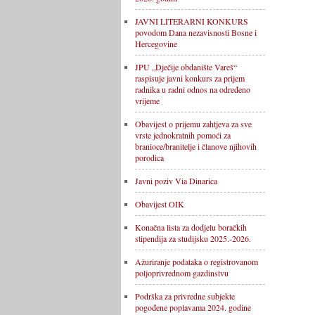
JAVNI LITERARNI KONKURS
povodom Dana nezavisnosti Bosne i
Hercegovine
JPU „Dječije obdanište Vareš“
raspisuje javni konkurs za prijem
radnika u radni odnos na određeno
vrijeme
Obavijest o prijemu zahtjeva za sve
vrste jednokratnih pomoći za
branioce/branitelje i članove njihovih
porodica
Javni poziv Via Dinarica
Obavijest OIK
Konačna lista za dodjelu boračkih
stipendija za studijsku 2025.-2026.
Ažuriranje podataka o registrovanom
poljoprivrednom gazdinstvu
Podrška za privredne subjekte
pogođene poplavama 2024. godine