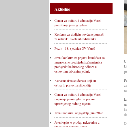
Aktuelno
Centar za kulturu i edukaciju Vareš -
poništenje javnog oglasa
Konkurs za dodjelu novčane pomoći
za nabavku školskih udžbenika
Poziv - 18. sjednica OV Vareš
Javni konkurs za prijavu kandidata za
U
imenovanje predsjednika/zamjenika
U
predsjednika biračkog odbora u
pr
osnovnim izbornim jedinic
P
Konačna lista studenata koji su
z
ostvarili pravo na stipendije
n
Centar za kulturu i edukaciju Vareš
I
raspisuje javni oglas za popunu
upražnjenog radnog mjesta
r
k
Javni konkurs, odgajatelji, juni 2026
d
Javni oglas o prodaji nekretnine u
Ov
vlasništvu Općine Vareš