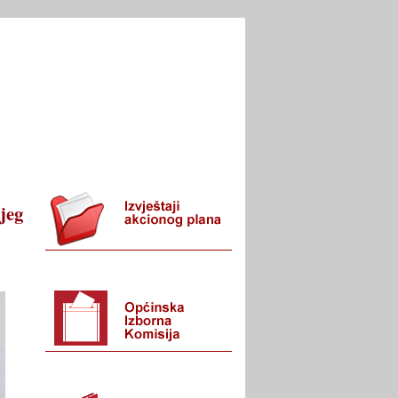
I URED
KONTAKT
jeg