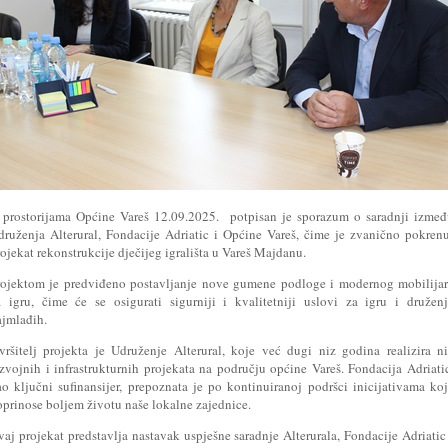
 prostorijama Općine Vareš 12.09.2025. potpisan je sporazum o saradnji izme
druženja Alterural, Fondacije Adriatic i Općine Vareš, čime je zvanično pokren
ojekat rekonstrukcije dječijeg igrališta u Vareš Majdanu.
rojektom je predviđeno postavljanje nove gumene podloge i modernog mobilija
a igru, čime će se osigurati sigurniji i kvalitetniji uslovi za igru i družen
ajmlađih.
zvršitelj projekta je Udruženje Alterural, koje već dugi niz godina realizira n
azvojnih i infrastrukturnih projekata na području općine Vareš. Fondacija Adriati
ao ključni sufinansijer, prepoznata je po kontinuiranoj podršci inicijativama ko
oprinose boljem životu naše lokalne zajednice.
aj projekat predstavlja nastavak uspješne saradnje Alterurala, Fondacije Adriatic