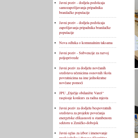
Javni poziv - dodjela podsticaja
samozapošljavanja pripadnika
branilačke populacije
Javni poziv - dodjela podsticaja
zapošljavanja pripadnika branilačke
populacije
Nova odluka o komunalnim taksama
Javni poziv - Subvencije za razvoj
poljoprivrede
Javni poziv za dodjelu novčanih
sredstava učenicima osnovnih škola
povratnicima na ime jednokratne
novčane pomoći
JPU „Dječije obdanište Vareš“
raspisuje konkurs za radna mjesta
Javni poziv za dodjelu bespovratnih
sredstava za projekte povećanja
energetske efikasnosti u stambenom
sektoru u Zeničko-dobojsk
Javni oglas za izbor i imenovanje
predsjednika i članova Skupštine