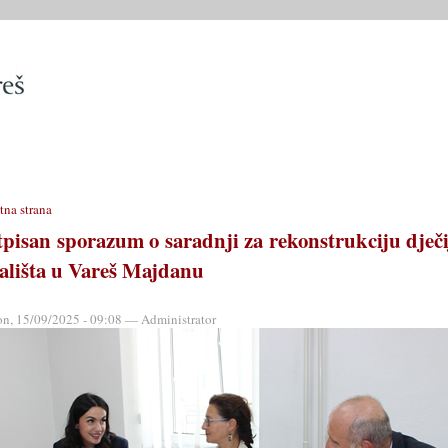
SLUŽBE
OPĆINSKO VIJEĆE
OPĆINSKI PROPISI
MATIČN
tna strana
tpisan sporazum o saradnji za rekonstrukciju dječi
rališta u Vareš Majdanu
on, 15/09/2025 - 09:08 — Administrator