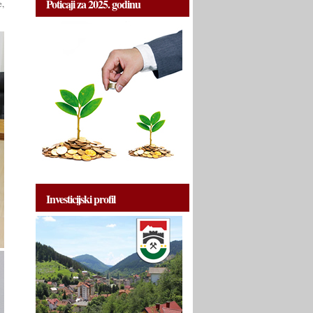
Poticaji za 2025. godinu
e,
Investicijski profil