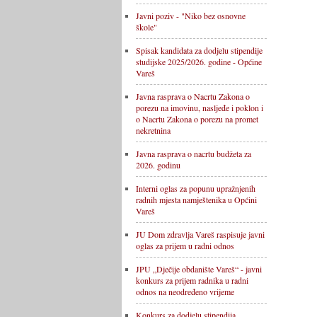
Javni poziv - "Niko bez osnovne
škole"
Spisak kandidata za dodjelu stipendije
studijske 2025/2026. godine - Općine
Vareš
Javna rasprava o Nacrtu Zakona o
porezu na imovinu, nasljeđe i poklon i
o Nacrtu Zakona o porezu na promet
nekretnina
Javna rasprava o nacrtu budžeta za
2026. godinu
Interni oglas za popunu upražnjenih
radnih mjesta namještenika u Općini
Vareš
JU Dom zdravlja Vareš raspisuje javni
oglas za prijem u radni odnos
JPU „Dječije obdanište Vareš“ - javni
konkurs za prijem radnika u radni
odnos na neodređeno vrijeme
Konkurs za dodjelu stipendija