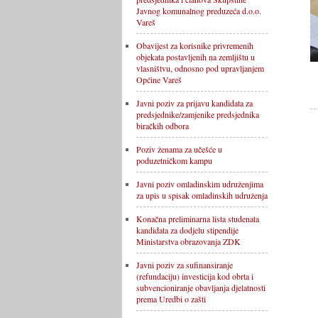
Javnog komunalnog preduzeća d.o.o.
Vareš
Obavijest za korisnike privremenih
objekata postavljenih na zemljištu u
vlasništvu, odnosno pod upravljanjem
Općine Vareš
Javni poziv za prijavu kandidata za
predsjednike/zamjenike predsjednika
biračkih odbora
Poziv ženama za učešće u
poduzetničkom kampu
Javni poziv omladinskim udruženjima
za upis u spisak omladinskih udruženja
Konačna preliminarna lista studenata
kandidata za dodjelu stipendije
Ministarstva obrazovanja ZDK
Javni poziv za sufinansiranje
(refundaciju) investicija kod obrta i
subvencioniranje obavljanja djelatnosti
prema Uredbi o zašti